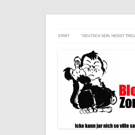
Alle hier veröffentlichten Texte und sonsti
Blogwart Zonenkl@
START
“DEUTSCH SEIN, HEISST TREU 