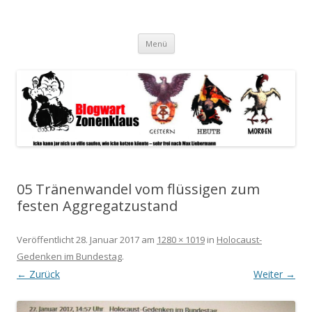
Blogwart Zonenkl@us
Alle hier veröffentlichten Texte und sonstigen medialen Inhalte
Zum
spiegeln im wesentlichen den Gesundheitszustand dieser unserer
Menü
Inhalt
springen
Gesellschaft wieder.
05 Tränenwandel vom flüssigen zum
festen Aggregatzustand
Veröffentlicht
28. Januar 2017
am
1280 × 1019
in
Holocaust-
Gedenken im Bundestag
.
← Zurück
Weiter →