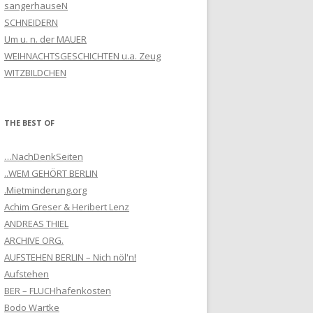
sangerhauseN
SCHNEIDERN
Um u. n. der MAUER
WEIHNACHTSGESCHICHTEN u.a. Zeug
WITZBILDCHEN
THE BEST OF
…NachDenkSeiten
..WEM GEHÖRT BERLIN
.Mietminderung.org
Achim Greser & Heribert Lenz
ANDREAS THIEL
ARCHIVE ORG.
AUFSTEHEN BERLIN – Nich nöl'n!
Aufstehen
BER – FLUCHhafenkosten
Bodo Wartke