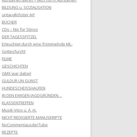
Aufstehen Berlin – Nich nöl'n! Aufstehen
BILDUNG u. SOZIALISATION
untauglichster Art
BÜCHER
CDs – Nix für Stinos
DER TAGESSPITZEL
Erleuchtet durch eine frömmelnde ML-
Gottesfurcht
FILME
GESCHICHTEN
GMX war dabei!
GULDUR UN GUNST
HUNDESCHEISSHAUFEN
IN DEN EWIGEN JAGDGRÜNDEN…
KLASSENTREFFEN
Musik-Vijos u. Ä. m.
NICHT REDIGIERTE MANUSKRIPTE
NoCommentausderTube
REZEPTE