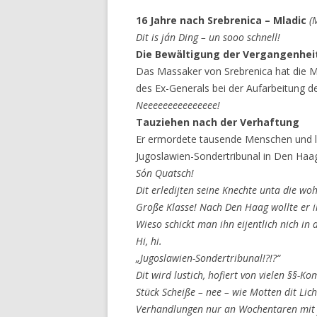
16 Jahre nach Srebrenica – Mladic
(
Dit is ja´n Ding – un sooo schnell!
Die Bewältigung der Vergangenhei
Das Massaker von Srebrenica hat die Me
des Ex-Generals bei der Aufarbeitung de
Neeeeeeeeeeeeeee!
Tauziehen nach der Verhaftung
Er ermordete tausende Menschen und le
Jugoslawien-Sondertribunal in Den Haa
So´n Quatsch!
Dit erledijten seine Knechte unta die 
Große Klasse! Nach Den Haag wollte er 
Wieso schickt man ihn eijentlich nich in
Hi, hi.
„Jugoslawien-Sondertribunal!?!?“
Dit wird lustich, hofiert von vielen §§-
Stück Scheiße – nee – wie Motten dit Licht
Verhandlungen nur an Wochentaren mit j