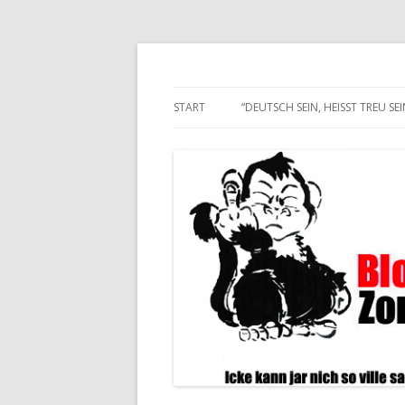
Alle hier veröffentlichten Texte und son
Blogwart Zonenkl@
START
“DEUTSCH SEIN, HEISST TREU SEIN