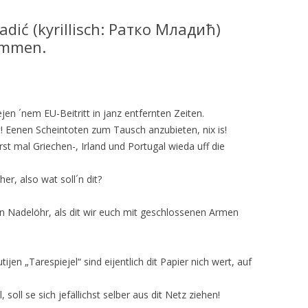
adić (kyrillisch: Ратко Младић)
nommen.
ejen ´nem EU-Beitritt in janz entfernten Zeiten.
t! Eenen Scheintoten zum Tausch anzubieten, nix is!
rst mal Griechen-, Irland und Portugal wieda uff die
er, also wat soll´n dit?
en Nadelöhr, als dit wir euch mit geschlossenen Armen
ijen „Tarespiejel“ sind eijentlich dit Papier nich wert, auf
 soll se sich jefällichst selber aus dit Netz ziehen!