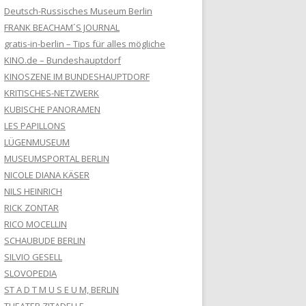
Deutsch-Russisches Museum Berlin
FRANK BEACHAM´S JOURNAL
gratis-in-berlin – Tips für alles mögliche
KINO.de – Bundeshauptdorf
KINOSZENE IM BUNDESHAUPTDORF
KRITISCHES-NETZWERK
KUBISCHE PANORAMEN
LES PAPILLONS
LÜGENMUSEUM
MUSEUMSPORTAL BERLIN
NICOLE DIANA KÄSER
NILS HEINRICH
RICK ZONTAR
RICO MOCELLIN
SCHAUBUDE BERLIN
SILVIO GESELL
SLOVOPEDIA
ST A D T M U S E U M, BERLIN