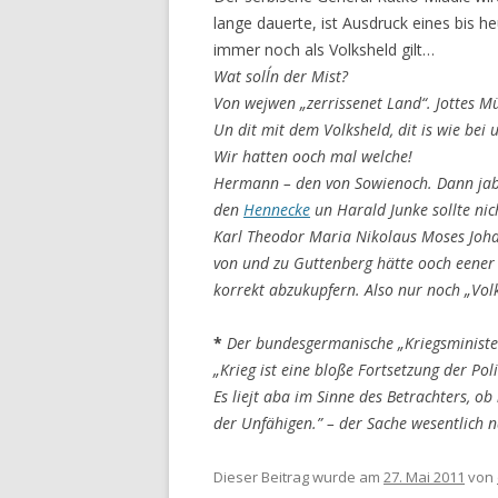
lange dauerte, ist Ausdruck eines bis h
immer noch als Volksheld gilt…
Wat soll´n der Mist?
Von wejwen „zerrissenet Land“. Jottes M
Un dit mit dem Volksheld, dit is wie bei 
Wir hatten ooch mal welche!
Hermann – den von Sowienoch. Dann jabs
den
Hennecke
un Harald Junke sollte nic
Karl Theodor Maria Nikolaus Moses Johan
von und zu Guttenberg hätte ooch eener
korrekt abzukupfern. Also nur noch „Volk
*
Der bundesgermanische „Kriegsminister 
„Krieg ist eine bloße Fortsetzung der Pol
Es liejt aba im Sinne des Betrachters, ob
der Unfähigen.” – der Sache wesentlich
Dieser Beitrag wurde am
27. Mai 2011
von