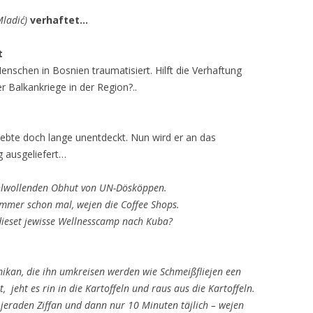
Mladić)
verhaftet…
t
nschen in Bosnien traumatisiert. Hilft die Verhaftung
r Balkankriege in der Region?..
bte doch lange unentdeckt. Nun wird er an das
g ausgeliefert…
wohlwollenden Obhut von UN-Dösköppen.
immer schon mal, wejen die Coffee Shops.
 dieset jewisse Wellnesscamp nach Kuba?
Komikan, die ihn umkreisen werden wie Schmeißfliejen een
, jeht es rin in die Kartoffeln und raus aus die Kartoffeln.
eraden Ziffan und dann nur 10 Minuten täjlich – wejen