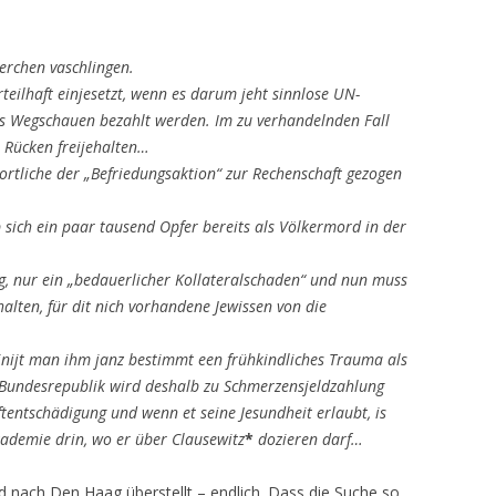
-erchen vaschlingen.
orteilhaft einjesetzt, wenn es darum jeht sinnlose UN-
r´s Wegschauen bezahlt werden. Im zu verhandelnden Fall
 Rücken freijehalten…
ortliche der „Befriedungsaktion“ zur Rechenschaft gezogen
b sich ein paar tausend Opfer bereits als Völkermord in der
ng, nur ein „bedauerlicher Kollateralschaden“ und nun muss
alten, für dit nich vorhandene Jewissen von die
nijt man ihm janz bestimmt een frühkindliches Trauma als
 Bundesrepublik wird deshalb zu Schmerzensjeldzahlung
ftentschädigung und wenn et seine Jesundheit erlaubt, is
kademie drin, wo er über Clausewitz
*
dozieren darf…
d nach Den Haag überstellt – endlich. Dass die Suche so