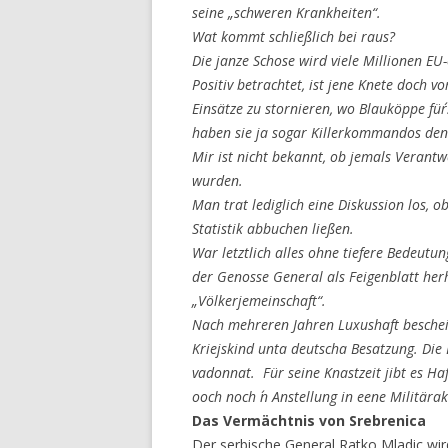
seine „schweren Krankheiten“.
Wat kommt schließlich bei raus?
Die janze Schose wird viele Millionen EU
Positiv betrachtet, ist jene Knete doch v
Einsätze zu stornieren, wo Blauköppe fü
haben sie ja sogar Killerkommandos den
Mir ist nicht bekannt, ob jemals Verantw
wurden.
Man trat lediglich eine Diskussion los, o
Statistik abbuchen ließen.
War letztlich alles ohne tiefere Bedeutu
der Genosse General als Feigenblatt herh
„Völkerjemeinschaft“.
Nach mehreren Jahren Luxushaft beschei
Kriejskind unta deutscha Besatzung. Die
vadonnat. Für seine Knastzeit jibt es Ha
ooch noch ´n Anstellung in eene Militära
Das Vermächtnis von Srebrenica
Der serbische General Ratko Mladic wir