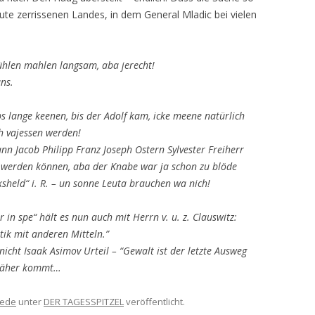
eute zerrissenen Landes, in dem General Mladic bei vielen
ühlen mahlen langsam, aba jerecht!
uns.
 lange keenen, bis der Adolf kam, icke meene natürlich
h vajessen werden!
n Jacob Philipp Franz Joseph Ostern Sylvester Freiherr
 werden können, aba der Knabe war ja schon zu blöde
sheld“ i. R. – un sonne Leuta
brauchen wa nich!
in spe“ hält es nun auch mit Herrn v. u. z. Clauswitz:
itik mit anderen Mitteln.”
 nicht Isaak Asimov Urteil – “Gewalt ist der letzte Ausweg
 näher kommt…
ede
unter
DER TAGESSPITZEL
veröffentlicht.