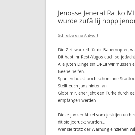
Jenosse Jeneral Ratko Ml
wurde zufällij hopp je
Schreibe eine Antwort
Die Zeit war reif für dit Bauernopfer, w
Dit habt ihr Rest-Yugos euch so jedach
Alle juten Dinge sin DREI! Wir müssen e
Beene helfen.
Spanien hockt ooch schon inne Startlöch
Stellt euch janz hinten an!
Globt mir, eher jeht een Türke durch e
empfangen werden
Diese janzen Atikel vom jestrijen un heut
dit sie jedruckt wurden…
Wer sie trotz der Warnung einziehen will,