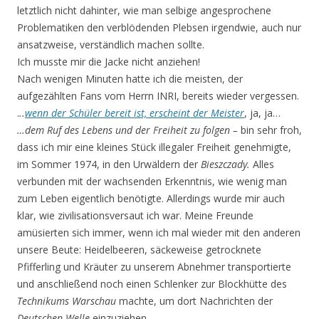
letztlich nicht dahinter, wie man selbige angesprochene
Problematiken den verblödenden Plebsen irgendwie, auch nur
ansatzweise, verständlich machen sollte.
Ich musste mir die Jacke nicht anziehen!
Nach wenigen Minuten hatte ich die meisten, der
aufgezählten Fans vom Herrn INRI, bereits wieder vergessen.
.
..
wenn der Schüler bereit ist, erscheint der Meister
, ja, ja…
…dem Ruf des Lebens und der Freiheit zu folgen –
bin sehr froh,
dass ich mir eine kleines Stück illegaler Freiheit genehmigte,
im Sommer 1974, in den Urwäldern der
Bieszczady.
Alles
verbunden mit der wachsenden Erkenntnis, wie wenig man
zum Leben eigentlich benötigte. Allerdings wurde mir auch
klar, wie zivilisationsversaut ich war. Meine Freunde
amüsierten sich immer, wenn ich mal wieder mit den anderen
unsere Beute: Heidelbeeren, säckeweise getrocknete
Pfifferling und Kräuter zu unserem Abnehmer transportierte
und anschließend noch einen Schlenker zur Blockhütte des
Technikums Warschau
machte, um dort Nachrichten der
Deutschen Welle
einzuziehen…