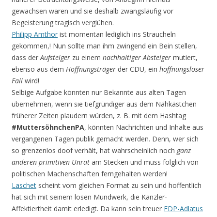
gewachsen waren und sie deshalb zwangsläufig vor
Begeisterung tragisch verglühen.
Philipp Amthor
ist momentan lediglich ins Straucheln
gekommen,! Nun sollte man ihm zwingend ein Bein stellen,
dass der
Aufsteiger
zu einem
nachhaltiger Absteiger
mutiert,
ebenso aus dem
Hoffnungsträger
der CDU, ein
hoffnungsloser
Fall
wird!
Selbige Aufgabe könnten nur Bekannte aus alten Tagen
übernehmen, wenn sie tiefgründiger aus dem Nähkästchen
früherer Zeiten plaudern würden, z. B. mit dem Hashtag
#MuttersöhnchenPA
, könnten Nachrichten und Inhalte aus
vergangenen Tagen publik gemacht werden. Denn, wer sich
so grenzenlos doof verhält, hat wahrscheinlich noch
ganz
anderen primitiven Unrat
am Stecken und muss folglich von
politischen Machenschaften ferngehalten werden!
Laschet
scheint vom gleichen Format zu sein und hoffentlich
hat sich mit seinem losen Mundwerk, die Kanzler-
Affektiertheit damit erledigt. Da kann sein treuer
FDP-Adlatus