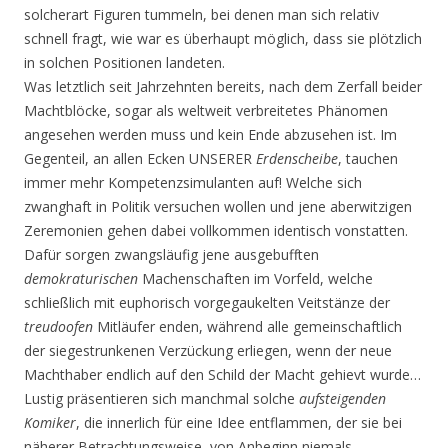
solcherart Figuren tummeln, bei denen man sich relativ
schnell fragt, wie war es überhaupt möglich, dass sie plötzlich
in solchen Positionen landeten.
Was letztlich seit Jahrzehnten bereits, nach dem Zerfall beider
Machtblöcke, sogar als weltweit verbreitetes Phänomen
angesehen werden muss und kein Ende abzusehen ist. Im
Gegenteil, an allen Ecken UNSERER
Erdenscheibe
, tauchen
immer mehr Kompetenzsimulanten auf! Welche sich
zwanghaft in Politik versuchen wollen und jene aberwitzigen
Zeremonien gehen dabei vollkommen identisch vonstatten.
Dafür sorgen zwangsläufig jene ausgebufften
demokraturischen
Machenschaften im Vorfeld, welche
schließlich mit euphorisch vorgegaukelten Veitstänze der
treudoofen
Mitläufer enden, während alle gemeinschaftlich
der siegestrunkenen Verzückung erliegen, wenn der neue
Machthaber endlich auf den Schild der Macht gehievt wurde…
Lustig präsentieren sich manchmal solche
aufsteigenden
Komiker
, die innerlich für eine Idee entflammen, der sie bei
näherer Betrachtungsweise, von Anbeginn niemals