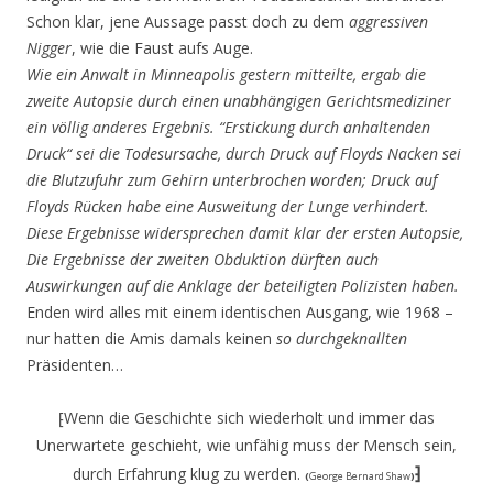
Schon klar, jene Aussage passt doch zu dem
aggressiven
Nigger
, wie die Faust aufs Auge.
Wie ein Anwalt in Minneapolis gestern mitteilte, ergab die
zweite Autopsie durch einen unabhängigen Gerichtsmediziner
ein völlig anderes Ergebnis. “Erstickung durch anhaltenden
Druck“ sei die Todesursache, durch Druck auf Floyds Nacken sei
die Blutzufuhr zum Gehirn unterbrochen worden; Druck auf
Floyds Rücken habe eine Ausweitung der Lunge verhindert.
Diese Ergebnisse widersprechen damit klar der ersten Autopsie,
Die Ergebnisse der zweiten Obduktion dürften auch
Auswirkungen auf die Anklage der beteiligten Polizisten haben.
Enden wird alles mit einem identischen Ausgang, wie 1968 –
nur hatten die Amis damals keinen
so durchgeknallten
Präsidenten…
Wenn die Geschichte sich wiederholt und immer das
⁅
Unerwartete geschieht, wie unfähig muss der Mensch sein,
durch Erfahrung klug zu werden.
⁆
(
George Bernard Shaw
)