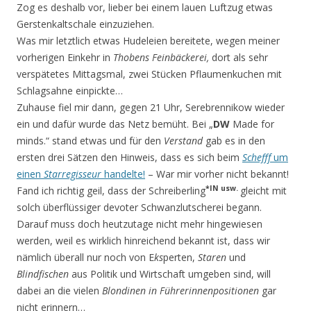
Zog es deshalb vor, lieber bei einem lauen Luftzug etwas
Gerstenkaltschale einzuziehen.
Was mir letztlich etwas Hudeleien bereitete, wegen meiner
vorherigen Einkehr in
Thobens Feinbäckerei,
dort als sehr
verspätetes Mittagsmal, zwei Stücken Pflaumenkuchen mit
Schlagsahne einpickte…
Zuhause fiel mir dann, gegen 21 Uhr, Serebrennikow wieder
ein und dafür wurde das Netz bemüht. Bei „
DW
Made for
minds.“ stand etwas und für den
Verstand
gab es in den
ersten drei Sätzen den Hinweis, dass es sich beim
Schefff
um
einen
Starregisseur
handelte!
– War mir vorher nicht bekannt!
*IN usw.
Fand ich richtig geil, dass der Schreiberling
gleicht mit
solch überflüssiger devoter Schwanzlutscherei begann.
Darauf muss doch heutzutage nicht mehr hingewiesen
werden, weil es wirklich hinreichend bekannt ist, dass wir
nämlich überall nur noch von E
ks
perten,
Staren
und
Blindfischen
aus Politik und Wirtschaft umgeben sind, will
dabei an die vielen
Blondinen in Führerinnenpositionen
gar
nicht erinnern…