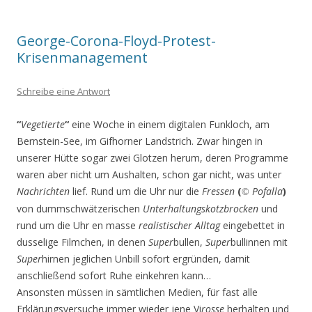
George-Corona-Floyd-Protest-
Krisenmanagement
Schreibe eine Antwort
“
Vegetierte
“
eine Woche in einem digitalen Funkloch, am
Bernstein-See, im Gifhorner Landstrich. Zwar hingen in
unserer Hütte sogar zwei Glotzen herum, deren Programme
waren aber nicht um Aushalten, schon gar nicht, was unter
Nachrichten
lief. Rund um die Uhr nur die
Fressen
(
Pofalla
)
©
von dummschwätzerischen
Unterhaltungskotzbrocken
und
rund um die Uhr en masse
realistischer Alltag
eingebettet in
dusselige Filmchen, in denen
Super
bullen,
Super
bullinnen mit
Super
hirnen jeglichen Unbill sofort ergründen, damit
anschließend sofort Ruhe einkehren kann…
Ansonsten müssen in sämtlichen Medien, für fast alle
Erklärungsversuche immer wieder jene Vi
rosse
herhalten und