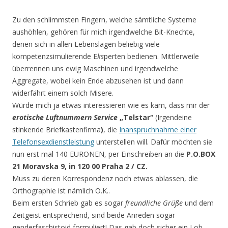
Zu den schlimmsten Fingern, welche sämtliche Systeme
aushöhlen, gehören für mich irgendwelche Bit-Knechte,
denen sich in allen Lebenslagen beliebig viele
kompetenzsimulierende E
ks
perten bedienen. Mittlerweile
überrennen uns ewig Maschinen und irgendwelche
Aggregate, wobei kein Ende abzusehen ist und dann
widerfährt einem solch Misere.
Würde mich ja etwas interessieren wie es kam, dass mir der
erotische Luftnummern Service
„Telstar“
(Irgendeine
stinkende Briefkastenfirma
)
, die
Inanspruchnahme einer
Telefonsexdienstleistung
unterstellen will. Dafür möchten sie
nun erst mal 140 EURONEN, per Einschreiben an die
P.O.BOX
21 Moravska 9, in 120 00 Praha 2 / CZ.
Muss zu deren Korrespondenz noch etwas ablassen, die
Orthographie ist nämlich O.K..
Beim ersten Schrieb gab es sogar
freundliche Grüße
und dem
Zeitgeist entsprechend, sind beide Anreden sogar
genderfaschistoid formuliert! Das gab doch sicher ein Lob