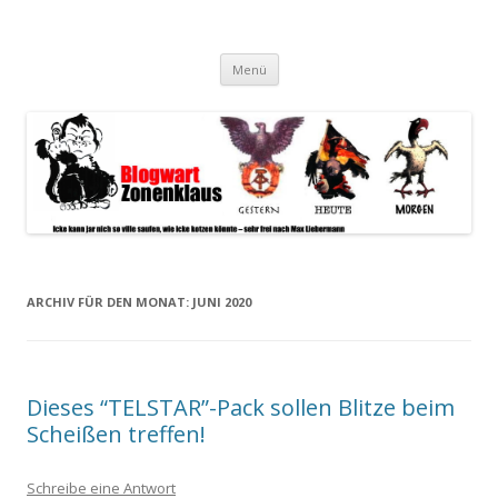
Blogwart Zonenkl@us
Alle hier veröffentlichten Texte und sonstigen medialen Inhalte
Zum
spiegeln im wesentlichen den Gesundheitszustand dieser unserer
Menü
Inhalt
springen
Gesellschaft wieder.
ARCHIV FÜR DEN MONAT:
JUNI 2020
Dieses “TELSTAR”-Pack sollen Blitze beim
Scheißen treffen!
Schreibe eine Antwort