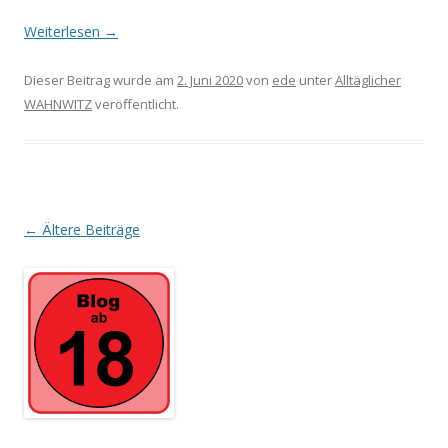
Weiterlesen
→
Dieser Beitrag wurde am
2. Juni 2020
von
ede
unter
Alltäglicher
WAHNWITZ
veröffentlicht.
Beitrags-
←
Ältere Beiträge
Navigation