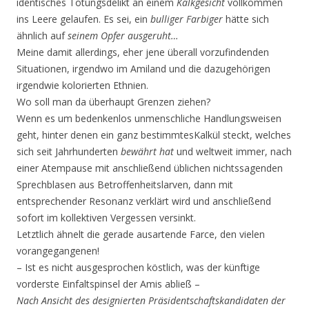
identisches Tötungsdelikt an einem
Kalkgesicht
vollkommen
ins Leere gelaufen. Es sei, ein
bulliger Farbiger
hätte sich
ähnlich auf
seinem Opfer ausgeruht…
Meine damit allerdings, eher jene überall vorzufindenden
Situationen, irgendwo im Amiland und die dazugehörigen
irgendwie kolorierten Ethnien.
Wo soll man da überhaupt Grenzen ziehen?
Wenn es um bedenkenlos unmenschliche Handlungsweisen
geht, hinter denen ein ganz bestimmtesKalkül steckt, welches
sich seit Jahrhunderten
bewährt hat
und weltweit immer, nach
einer Atempause mit anschließend üblichen nichtssagenden
Sprechblasen aus Betroffenheitslarven, dann mit
entsprechender Resonanz verklärt wird und anschließend
sofort im kollektiven Vergessen versinkt.
Letztlich ähnelt die gerade ausartende Farce, den vielen
vorangegangenen!
– Ist es nicht ausgesprochen köstlich, was der künftige
vorderste Einfaltspinsel der Amis abließ –
Nach Ansicht des designierten Präsidentschaftskandidaten der