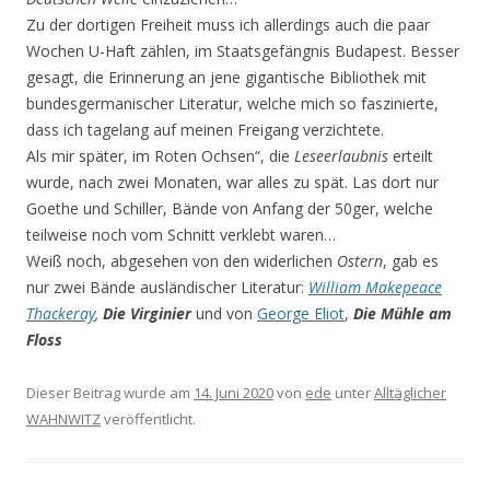
Zu der dortigen Freiheit muss ich allerdings auch die paar
Wochen U-Haft zählen, im Staatsgefängnis Budapest. Besser
gesagt, die Erinnerung an jene gigantische Bibliothek mit
bundesgermanischer Literatur, welche mich so faszinierte,
dass ich tagelang auf meinen Freigang verzichtete.
Als mir später, im Roten Ochsen“, die
Leseerlaubnis
erteilt
wurde, nach zwei Monaten, war alles zu spät. Las dort nur
Goethe und Schiller, Bände von Anfang der 50ger, welche
teilweise noch vom Schnitt verklebt waren…
Weiß noch, abgesehen von den widerlichen
Ostern
, gab es
nur zwei Bände ausländischer Literatur:
William Makepeace
Thackeray
,
Die Virginier
und von
George Eliot
,
Die Mühle am
Floss
Dieser Beitrag wurde am
14. Juni 2020
von
ede
unter
Alltäglicher
WAHNWITZ
veröffentlicht.