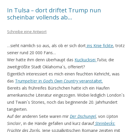
In Tulsa – dort driftet Trump nun
scheinbar vollends ab…
Schreibe eine Antwort
…sieht nämlich so aus, als ob er sich dort
ins Knie fickte
, trotz
seiner rund 20 000 Fans…
Wer hatte ihm denn überhaupt das
Kuckucksei
Tulsa,
die
zweitgrößte Stadt Oklahoma´s, offeriert?
Eigentlich interessiert es mich einen feuchten Kehricht, was
das
Trump
eltier
in
God’s Own Country
veranstaltet.
Bereits als frühreifes Bürschchen hatte ich ein Haufen
amerikanische Literatur eingezogen. Wobei lediglich London´s
und Twain´s Stories, noch das beginnende 20. Jahrhundert
tangierten.
Auf der anderen Seite waren mir
Der Dschungel
,
von
Upton
Sinclair
, in die Hände gefallen und kurz darauf
Steinbeck´s
:
Früchte des Zorn´s.
Jene sozialkritischen Romane zeigten mit