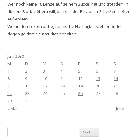
Wer noch keine 18 Lenze auf seinem Buckel hat und trotzdem in
diesem Block stöbern will, den soll der Blitz beim Scheißen treffen!
Außerdem!
Wer in den Texten orthographische Flüchtigkeitsfehler findet,
derjenige darf sie natürlich behalten!
Juni 2020
M
D
M
D
F
S
S
1
2
3
4
5
6
7
8
9
10
11
12
13
14
15
16
17
18
19
20
21
22
23
24
25
26
27
28
29
30
« Mai
Juli »
Suchen
nach: