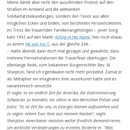
Meine damit aber nicht den ausufernden Protest auf den
Straßen im Amiland und die weltweiten
Solidaritätsbekundungen, sondern den Tenor aus allen
möglichen Ecken und Enden, von
berühmten Persönlichkeiten,
im Tross der trauernden Familienangehörigen – jener Song
kam 1992 auf den Markt:
Killing in the Name
, hier noch etwas
zu einem
Hit von Ice-T
, aus der gleiche Zeit…
– Hatte abends dann doch mal gezappt und gewahrte, dass
mehrere Fernsehstationen die Trauerfeier übertrugen. Die
ellenlange Rede, vom bekannten Bürgerrechtler Rev. Al
Sharpton, fand ich irgendwann nicht mehr prickelnd. Zumal er
als Metapher ein imaginäres Knie auserkoren hatte und es
variantenreich einsetzte.
Er sagte, es sei endlich Zeit für Amerika, die Diskriminierung
Schwarzer zu beenden, vor allem in den Bereichen Polizei und
Justiz. “Es ist Zeit für uns, in Georges Namen aufzustehen und
zu sagen: nehmt Euer Knie aus meinem Nacken”, sagte
Sharpton. Amerikaner müssten weiter friedlich demonstrieren,
um wirkliche Veränderungen zu erzielen, forderte er. “Was