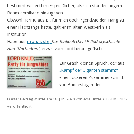
bestimmt wesentlich ersprießlicher, als sich stundenlangem
Beamtenmikado hinzugeben!
Obwohl Herr K. aus B., für mich doch irgendwie den Hang zu
einer Flachzange hatte, galt er im alten Westberlin als
Institution.
Habe aus
r i a s i. d
e,
Das Radio-Archiv ** Radiogeschichte
zum “Nachhören”,
etwas zum Lord herausgefischt.
Zur Graphik einen Spruch, der aus
„Kampf der Giganten stammt“
–
einen lockeren Zusammenschnitt
von Bundestagsreden.
Dieser Beitrag wurde am
18. Juni 2020
von
ede
unter
ALLGEMEINES
veröffentlicht.