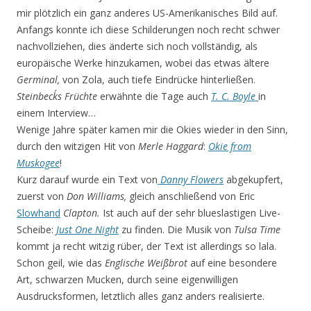
mir plötzlich ein ganz anderes US-Amerikanisches Bild auf.
Anfangs konnte ich diese Schilderungen noch recht schwer
nachvollziehen, dies änderte sich noch vollständig, als
europäische Werke hinzukamen, wobei das etwas ältere
Germinal,
von Zola, auch tiefe Eindrücke hinterließen.
Steinbeck´s
Früchte
erwähnte die Tage auch
T. C. Boyle
in
einem Interview…
Wenige Jahre später kamen mir die Okies wieder in den Sinn,
durch den witzigen Hit von
Merle Haggard
:
Okie from
Muskogee
!
Kurz darauf wurde ein Text von
Danny Flowers
abgekupfert,
zuerst von
Don Williams,
gleich anschließend von Eric
Slowhand
Clapton.
Ist auch auf der sehr blueslastigen Live-
Scheibe:
Just One Night
zu finden. Die Musik von
Tulsa Time
kommt ja recht witzig rüber, der Text ist allerdings so lala.
Schon geil, wie das
Englische Weißbrot
auf eine besondere
Art, schwarzen Mucken, durch seine eigenwilligen
Ausdrucksformen, letztlich alles ganz anders realisierte.