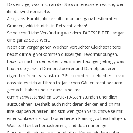
Das einzige, was mich an der Show interessieren würde, wer
ihn da synchronisierte.
Also, Uns-Harald Juhnke sollte man aus ganz bestimmten
Gründen, wirklich nicht in Betracht ziehen!
Seine schriftliche Verkündung war dem TAGESSPITZEL sogar
eine ganze Seite Wert.
Nach den vergangenen Wochen versuchter Gleichschalterei
nebst oftmalig vollkommen dusseligen Bevormundungen,
habe ich mich in der letzten Zeit immer häufiger gefragt, was
haben die ganzen Dünnbrettbohrer und Dampfplauderer
eigentlich früher veranstaltet? Es kommt mir nebenher so vor,
dass sie es sich auf ihren trojanischen Gäulen recht bequem
gemacht haben und sie dabei sind ihre
dummschwätzerischen Corvid-19-Sternstunden unendlich
auszudehnen. Deshalb auch nicht daran denken endlich mal
ihre Klappen zuhalten und sich wenigsten versuchsweise mit
einer konkreten zukunftsorientierten Planung zu beschäftigen.
Was letztlich bei herauskommt, sind doch nur billige
Placebos, die einem am dauerhaften Kotzen hindern sollen!