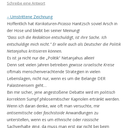
Schreibe eine Antwort
– Umstrittene Zeichnung
Hoffentlich hat
Karikaturen-Picasso
Hanitzsch soviel Arsch in
der Hose und bleibt bei seiner Meinung!
“Dass sich die Redaktion entschuldigt, ist ihre Sache. Ich
entschuldige mich nicht.” Er wolle auch als Deutscher die Politik
Netanjahus kritisieren können.
Es ist ja nicht nur die „Politik“ Netanjahus allein!
Denn seit vielen Jahren betreiben
gewisse israelische Kreise
oftmals menschenverachtende Strategien in vielen
Lebenslagen, nicht nur, wenn es um die Belange DER
Palästinensern geht…
Bin mir sicher, jene angestoßene Debatte wird im
politisch
korrektem
Sumpf philosemitischer Kapriolen ertränkt werden.
Wenn ich daran denke, wie oft man versuchte, mir
antisemitische
oder
faschistoide
Anwandlungen zu
unterstellen, wenn es um
ethnische
oder
rassische
Sachverhalte ging, da muss man erst gar nicht bei beim