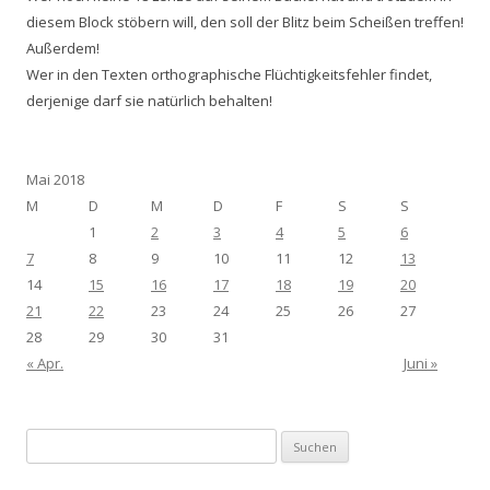
diesem Block stöbern will, den soll der Blitz beim Scheißen treffen!
Außerdem!
Wer in den Texten orthographische Flüchtigkeitsfehler findet,
derjenige darf sie natürlich behalten!
Mai 2018
M
D
M
D
F
S
S
1
2
3
4
5
6
7
8
9
10
11
12
13
14
15
16
17
18
19
20
21
22
23
24
25
26
27
28
29
30
31
« Apr.
Juni »
Suchen
nach: