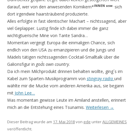
INNEN usw.
darauf, wer von den anwesenden Komikern*
sich
dort irgendwie haarsträubend produzierte.
Alles erfolgte in fast identischer Machart – nichtssagend, aber
viel Geplapper. Lustig finde ich dabei immer die ganz
wichtigtuerische Mine von Tante Sandra…
Momentan vergeigt Europa die einmaligen Chance, sich
endlich von den USA zu emanzipieren und die Jungs und
Mädels tätigen nichtssagenden Cocktail-Smalltalk über die
Galionsfigur in
god´s own country.
Da ich mein Milchprodukt drinnen behalten wollte, ging´s im
Kabel zum Sparten-Musikprogramm von
stingray radio
und
wählte mir die Mucke vom anderen Amerika aus, sie begann
mit
John Lee…
Was momentan gewisse Leute im Amiland anstellen, erinnert
mich an die Entstehung eines Tsunamis.
Weiterlesen
→
Dieser Beitrag wurde am
17. Mai 2018
von
ede
unter
ALLGEMEINES
veröffentlicht.