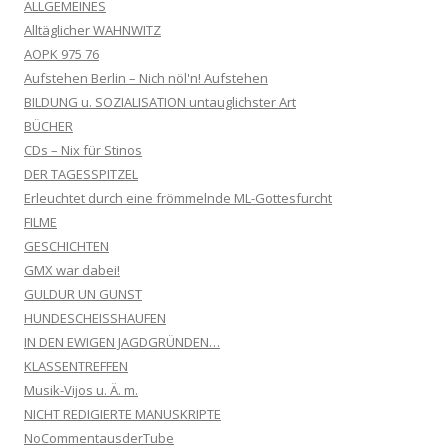
ALLGEMEINES
Alltäglicher WAHNWITZ
AOPK 975 76
Aufstehen Berlin – Nich nöl'n! Aufstehen
BILDUNG u. SOZIALISATION untauglichster Art
BÜCHER
CDs – Nix für Stinos
DER TAGESSPITZEL
Erleuchtet durch eine frömmelnde ML-Gottesfurcht
FILME
GESCHICHTEN
GMX war dabei!
GULDUR UN GUNST
HUNDESCHEISSHAUFEN
IN DEN EWIGEN JAGDGRÜNDEN…
KLASSENTREFFEN
Musik-Vijos u. Ä. m.
NICHT REDIGIERTE MANUSKRIPTE
NoCommentausderTube