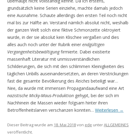
überhaupt nicht vollständig kenne. Da ich erstens,
grundsätzlich keine Serien einziehe, machte damals jedoch
eine Ausnahme. Schaute allerdings den ersten Teil noch nicht
mal bis zur Hälfte an. Verstand nämlich absolut nicht, weshalb
der ganzen Welt solch eine fiktive Schmonzette oktroyiert
wurde, in der sie absolut kein Klischee vergaßen und dies
alles auch noch unter der Rubrik einer
endgültigen
Vergangenheitsbewältigung
firmierte. Dabei existierte
massenhaft Literatur mit unmissverständlichen
Schilderungen, die sich mit den schlimmen Kleinigkeiten des
täglichen Unbills auseinandersetzten, an deren Verstrickungen
fast die gesamte Bevölkerung des
Reiches
beteiligt war…
Nee, da wurde mit immensen Propagandaaufwand eine Art
nazistische Micky-Maus-Produktion
gehypt, bei der sich im
Nachhinein die Massen wieder folgsam hinter ihren
Betroffenheitslarven verschanzen konnten…
Weiterlesen
→
Dieser Beitrag wurde am
18. Mai 2018
von
ede
unter
ALLGEMEINES
veröffentlicht.