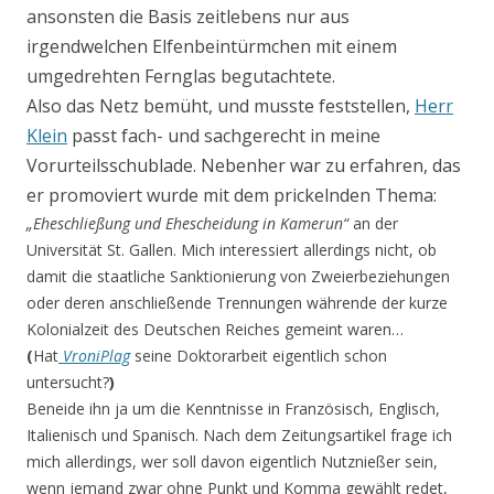
ansonsten die Basis zeitlebens nur aus
irgendwelchen Elfenbeintürmchen mit einem
umgedrehten Fernglas begutachtete.
Also das Netz bemüht, und musste feststellen,
Herr
Klein
passt fach- und sachgerecht in meine
Vorurteilsschublade. Nebenher war zu erfahren, das
er promoviert wurde mit dem prickelnden Thema:
„Eheschließung und Ehescheidung in Kamerun“
an der
Universität St. Gallen. Mich interessiert allerdings nicht, ob
damit die staatliche Sanktionierung von Zweierbeziehungen
oder deren anschließende Trennungen währende der kurze
Kolonialzeit des Deutschen Reiches gemeint waren…
(
Hat
VroniPlag
seine Doktorarbeit eigentlich schon
untersucht?
)
Beneide ihn ja um die Kenntnisse in Französisch, Englisch,
Italienisch und Spanisch. Nach dem Zeitungsartikel frage ich
mich allerdings, wer soll davon eigentlich Nutznießer sein,
wenn jemand zwar ohne Punkt und Komma gewählt redet,