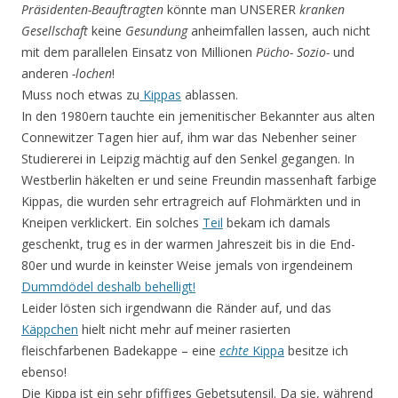
Präsidenten-Beauftragten
könnte man UNSERER
kranken
Gesellschaft
keine
Gesundung
anheimfallen lassen, auch nicht
mit dem parallelen Einsatz von Millionen
Pücho- Sozio-
und
anderen
-lochen
!
Muss noch etwas zu
Kippas
ablassen.
In den 1980ern tauchte ein jemenitischer Bekannter aus alten
Connewitzer Tagen hier auf, ihm war das Nebenher seiner
Studiererei in Leipzig mächtig auf den Senkel gegangen. In
Westberlin häkelten er und seine Freundin massenhaft farbige
Kippas, die wurden sehr ertragreich auf Flohmärkten und in
Kneipen verklickert. Ein solches
Teil
bekam ich damals
geschenkt, trug es in der warmen Jahreszeit bis in die End-
80er und wurde in keinster Weise jemals von irgendeinem
Dummdödel deshalb behelligt!
Leider lösten sich irgendwann die Ränder auf, und das
Käppchen
hielt nicht mehr auf meiner rasierten
fleischfarbenen Badekappe – eine
echte
Kippa
besitze ich
ebenso!
Die Kippa ist ein sehr pfiffiges Gebetsutensil. Da sie, während