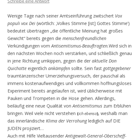
Schreibe eine Antwort
Wenige Tage nach seiner Amtseinführung zwitschert
Vox
populi vox Dei
(wörtlich: ‚Volkes Stimme [ist] Gottes Stimme’)
bedeutet übertragen „die öffentliche Meinung hat großes
Gewicht“ bereits gegen die
menschenfreundlichen
Verkündigungen vom
Antisemitismus-Beauftragten.
Wird sich in
den nächsten Wochen noch verstärken, und schließlich genau
in jene Richtung umkippen, gegen die der
aktuelle
Don
Quichotte
eigentlich
ankämpfen
sollte. Sein fast
gottgegebener
traumtänzerischer Umerziehungsversuch, der pauschal als
immens kostenaufwendiges und vollkommen hoffnungsloses
Experiment bereits angelaufen ist, wird üblicherweise mit
Pauken und Trompeten in die Hose gehen. Allerdings,
beiläufig eine neue Qualität von
Antisemitismus
zum Erblühen
bringen. Weil viele nicht verstehen
, weshalb man
(
ich ebenso
)
das innerländische
Klima der Verrohung
lediglich auf DIE
JUDEN projiziert…
Auch mit Hilfe Vieltausender
Antigewalt-General-Oberscheff-