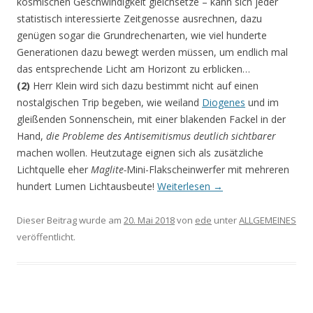
kosmischen Geschwindigkeit gleichsetze – kann sich jeder
statistisch interessierte Zeitgenosse ausrechnen, dazu
genügen sogar die Grundrechenarten, wie viel hunderte
Generationen dazu bewegt werden müssen, um endlich mal
das entsprechende Licht am Horizont zu erblicken…
(2)
Herr Klein wird sich dazu bestimmt nicht auf einen
nostalgischen Trip begeben, wie weiland
Diogenes
und im
gleißenden Sonnenschein, mit einer blakenden Fackel in der
Hand,
die Probleme des Antisemitismus deutlich sichtbarer
machen wollen. Heutzutage eignen sich als zusätzliche
Lichtquelle eher
Maglite-
Mini-Flakscheinwerfer mit mehreren
hundert Lumen Lichtausbeute!
Weiterlesen
→
Dieser Beitrag wurde am
20. Mai 2018
von
ede
unter
ALLGEMEINES
veröffentlicht.