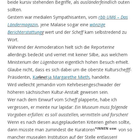
beide kursiv stehenden Begriffe, als
ausländerfeindlich
outen
sollten.
Gestern war medialen Sympathisanten, vom
rbb UM6 – Das
Ländermagazin
, jene Malaise sogar eine
wönzige
Berichterstattung
g
wert und der
Scheff
kam selbstredend zu
Wort.
Während der Anmoderation hielt sich die Reporterin
e
allerdings bedeckt und verriet mit keiner Silbe, aus welchem
Ministerium der
Lügenbaron
eigentlich hohen Besuch erhielt.
Glaube nicht, dass es sich dabei um die oberste Kultursche
fff
-
Präsidentin,
Ka
rline
tja Margarethe Mieth
, handelte.
Wird vielleicht jemand
in
vom Kehrbesengeschwader der
höheren sächsischen Kultur-Anstalt gewesen sein.
Wer nach dem Einwurf vom Sche
ff
plapperte, habe ich
vergessen, er meinte nur lapidar:
Ein Museum muss folgende
Vorgaben erfüllen: es soll ausstellen, vermitteln und forschen!
Wenn es nach diesen ausgeplauderten Kriterien
gehen sollte,
*INNEN usw.
dann müsste man zumindest die Kuratoren
von so
mancher musealen Institution auf der Stelle entlassen!