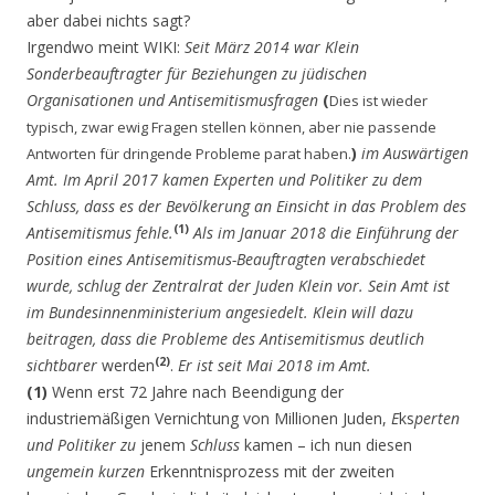
aber dabei nichts sagt?
Irgendwo meint WIKI:
Seit März 2014 war Klein
Sonderbeauftragter für Beziehungen zu jüdischen
Organisationen und Antisemitismusfragen
(
Dies ist wieder
typisch, zwar ewig Fragen stellen können, aber nie passende
)
im Auswärtigen
Antworten für dringende Probleme parat haben.
Amt. Im April 2017 kamen Experten und Politiker zu dem
Schluss, dass es der Bevölkerung an Einsicht in das Problem des
(1)
Antisemitismus fehle.
Als im Januar 2018 die Einführung der
Position eines Antisemitismus-Beauftragten verabschiedet
wurde, schlug der Zentralrat der Juden Klein vor. Sein Amt ist
im Bundesinnenministerium angesiedelt. Klein will dazu
beitragen, dass die Probleme des Antisemitismus deutlich
(2)
sichtbarer
werden
.
Er ist seit Mai 2018 im Amt.
(1)
Wenn erst 72 Jahre nach Beendigung der
industriemäßigen Vernichtung von Millionen Juden,
E
ks
perten
und Politiker zu
jenem
Schluss
kamen – ich nun diesen
ungemein kurzen
Erkenntnisprozess mit der zweiten