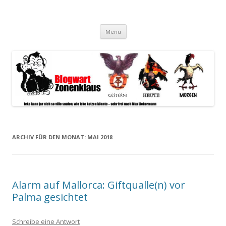
Blogwart Zonenkl@us
Alle hier veröffentlichten Texte und sonstigen medialen Inhalte
Zum
spiegeln im wesentlichen den Gesundheitszustand dieser unserer
Menü
Inhalt
springen
Gesellschaft wieder.
ARCHIV FÜR DEN MONAT:
MAI 2018
Alarm auf Mallorca: Giftqualle(n) vor
Palma gesichtet
Schreibe eine Antwort