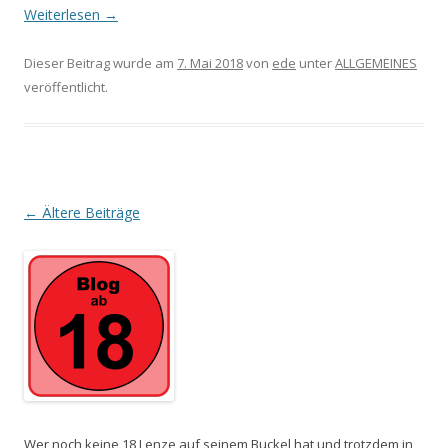
Weiterlesen
→
Dieser Beitrag wurde am
7. Mai 2018
von
ede
unter
ALLGEMEINES
veröffentlicht.
Beitrags-
←
Ältere Beiträge
Navigation
Wer noch keine 18 Lenze auf seinem Buckel hat und trotzdem in