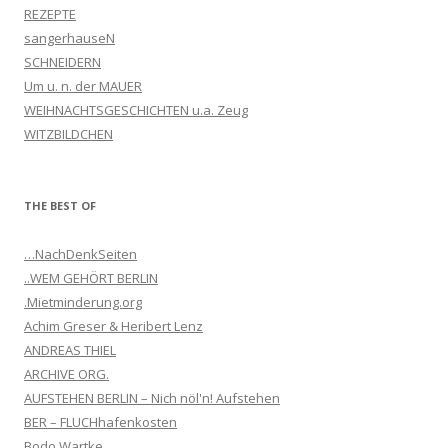
REZEPTE
sangerhauseN
SCHNEIDERN
Um u. n. der MAUER
WEIHNACHTSGESCHICHTEN u.a. Zeug
WITZBILDCHEN
THE BEST OF
…NachDenkSeiten
..WEM GEHÖRT BERLIN
.Mietminderung.org
Achim Greser & Heribert Lenz
ANDREAS THIEL
ARCHIVE ORG.
AUFSTEHEN BERLIN – Nich nöl'n! Aufstehen
BER – FLUCHhafenkosten
Bodo Wartke