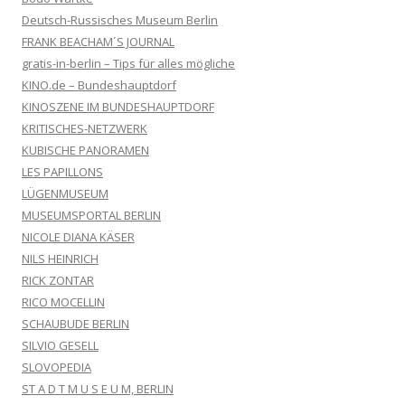
Deutsch-Russisches Museum Berlin
FRANK BEACHAM´S JOURNAL
gratis-in-berlin – Tips für alles mögliche
KINO.de – Bundeshauptdorf
KINOSZENE IM BUNDESHAUPTDORF
KRITISCHES-NETZWERK
KUBISCHE PANORAMEN
LES PAPILLONS
LÜGENMUSEUM
MUSEUMSPORTAL BERLIN
NICOLE DIANA KÄSER
NILS HEINRICH
RICK ZONTAR
RICO MOCELLIN
SCHAUBUDE BERLIN
SILVIO GESELL
SLOVOPEDIA
ST A D T M U S E U M, BERLIN