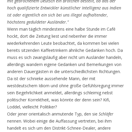
mit gebrochenem Deutsch ein Brötchen bestellt, ob das der
hoch qualifizierte Entwickler künstlicher Intelligenz aus Indien
ist oder eigentlich ein sich bei uns illegal aufhaltender,
höchstens geduldeter Ausländer.”
Wenn man täglich mindestens eine halbe Stunde im Café
hockt, dort die Zeitung liest und nebenher die immer
wiederkehrenden Leute beobachtet, da kommen bei vielen
bereits sitzenden Kaffeetrinkern ähnliche Gedanken hoch. Da
muss es sich zwangsläufig aber nicht um Ausländer handeln,
allerdings wandern eigene Gedanken und Bemerkungen von
anderen Dauergästen in die unterschiedlichsten Richtungen.
Da ist der schnieke aussehende Mann, der mit
westdeutschem Idiom und ohne große Gefühlsregung immer
sein Begehrlichkeit anmeldet, allerdings schleimig nebst
politischer Korrektheit, was könnte der denn sein? Kifi,
Loddel, vielleicht Politiker?
Oder jener orientalisch anmutende Typ, den sie
Schläfer
nennen. Wobei einige die Auffassung vertreten, bei ihm
handelt es sich um den Distrikt-Schnee-Dealer, andere