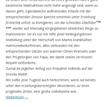
bestimmte Maßnahmen nicht mehr angesagt sind, wenn es
darum geht, irgendwelche auftretenden Irrläufe mit der
entsprechenden
Dressur
(
welche einstmals unter Erziehung
*IN
firmierte
)
sofort zu korrigieren, um die schnöden
Übeltäter
usw.
wieder auf ehemalig vorgegebenen elterlichen Wege zu
manövrieren. Sei es nur mit Hilfe jener bedingungslosen
Knebelung unter der Herrschaft von Mamis krankhaften
Harmoniebedürfnissen, alles verbunden mit den
entsprechenden Sätzen von warmen Ohren ihrerseits oder
den Prügelorgien von Papa, der damit seinen
vermissten
Respekt
einforderte…
Zumal da jeglicher Anflug von Empathie vollends auf der
Strecke bleibt!
Wo sollte jene Tugend auch herkommen, wenn sie bereits
unter den
erziehungsberechtigten
Altvorderen,
zu ihren
prägenden Zeiten
, eine große
Unbekannte
war…
Weiterlesen
→