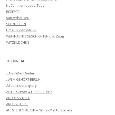
NoCommentausderTube
REZEPTE
sangerhauseN
SCHNEIDERN
Um u. n. der MAUER
WEIHNACHTSGESCHICHTEN u.a. Zeug
WITZBILDCHEN
THE BEST OF
…NachDenkSeiten
..WEM GEHÖRT BERLIN
.Mietminderung.org
Achim Greser & Heribert Lenz
ANDREAS THIEL
ARCHIVE ORG.
AUFSTEHEN BERLIN – Nich nöl'n! Aufstehen