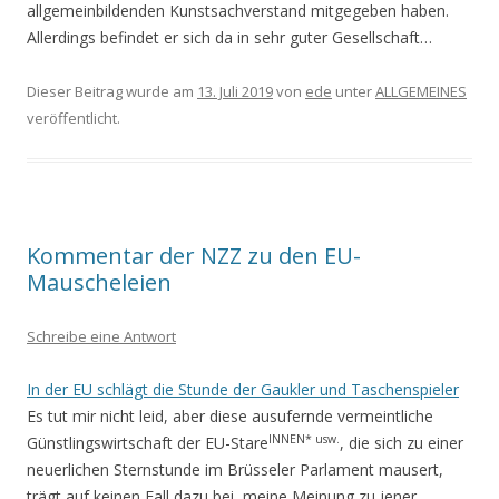
allgemeinbildenden Kunstsachverstand mitgegeben haben.
Allerdings befindet er sich da in sehr guter Gesellschaft…
Dieser Beitrag wurde am
13. Juli 2019
von
ede
unter
ALLGEMEINES
veröffentlicht.
Kommentar der NZZ zu den EU-
Mauscheleien
Schreibe eine Antwort
In der EU schlägt die Stunde der Gaukler und Taschenspieler
Es tut mir nicht leid, aber diese ausufernde vermeintliche
INNEN* usw.
Günstlingswirtschaft der EU-Stare
, die sich zu einer
neuerlichen Sternstunde im Brüsseler Parlament mausert,
trägt auf keinen Fall dazu bei, meine Meinung zu jener