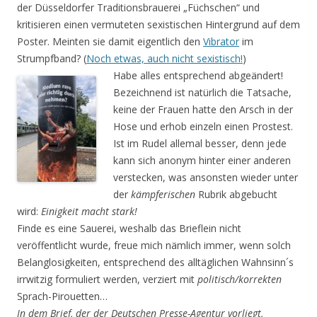
der Düsseldorfer Traditionsbrauerei „Füchschen“ und
kritisieren einen vermuteten sexistischen Hintergrund auf dem
Poster. Meinten sie damit eigentlich den
Vibrator
im
Strumpfband? (
Noch etwas, auch nicht sexistisch!
)
Habe alles entsprechend abgeändert!
Bezeichnend ist natürlich die Tatsache,
keine der Frauen hatte den Arsch in der
Hose und erhob einzeln einen Prostest.
Ist im Rudel allemal besser, denn jede
kann sich anonym hinter einer anderen
verstecken, was ansonsten wieder unter
der
kämpferischen
Rubrik abgebucht
wird:
Einigkeit macht stark!
Finde es eine Sauerei, weshalb das Brieflein nicht
veröffentlicht wurde, freue mich nämlich immer, wenn solch
Belanglosigkeiten, entsprechend des alltäglichen Wahnsinn´s
irrwitzig formuliert werden, verziert mit
politisch/korrekten
Sprach-Pirouetten…
In dem Brief, der der Deutschen Presse-Agentur vorliegt,