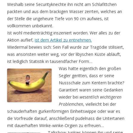
Weshalb seine Securityknechte ihn nicht am Schlafittchen
packten und aus dem brackigen Wasser zerrten, welches an
der Stelle die ungeheure Tiefe von 90 cm aufwies, ist
vollkommen unbekannt.
Ist wohl medienträchtig inszeniert worden. Wer alles zu der
Aktion auflief,
ist dem Artikel zu entnehmen.
Wiedermal bewies sich: Sein Fall wurde zur Tragödie stilisiert,
was ansonsten weiter weg, vor der libyschen Küste abläuft,
ist lediglich Statistik in tausendfacher Form…
Was hatte eigentlich den großen
Segler geritten, dass er seine
Nussschale zum Kentern brachte?
Garantiert waren seine Gedanken
wieder bei
wesentlich wichtigeren
Problemchen
, vielleicht bei der
schauderhaften gurkenförmigen Einheitswippe oder war es
die Vorfreude darauf, anschließend pudelnass die Untertanen
mit dauerhaften Winke-winke-Orgien zu erfreuen…
Talkshow-Junkies können ihn und seine