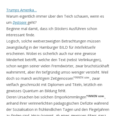
Trumps Amerika…
Warum eigentlich immer über den Teich schauen, wenn es
um
Dystopie
geht?
Beginne mal damit, dass ich
Stöckers
Ausführen schon
interessant finde.
Logisch, solche weitverzweigten Betrachtungen müssen
zwangsläufig in der Hamburger BILD für
Intellektuelle
erscheinen. Wobei es sicherlich auch nur eine gewisse
Minderheit betrifft, welche den Text (nebst Verlinkungen),
schon wegen seiner vielen Fremdwörter, zwar bruchstückhaft
wahrnimmt, aber ihn tiefgründig umso weniger versteht. Weil
*INNEN usw.
doch so manch
wichtigem
Zeitgenossen
, zwar
vielfach geschmückt mit Diplomen und Titeln, letztlich ein
gewisses Quantum an Bildung fehlt.
*INNEN usw.
Deren Ursachen bei solchen Emporkömmlingen
,
anhand ihrer verinnerlichten pädagogischen Defizite während
der Sozialisation in frühkindlichen Tagen und den Flegeljahren
zu finden sind. Hinzu kommt, ab eines gewissen Alters ganz