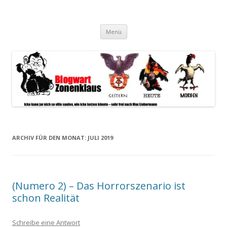
Blogwart Zonenkl@us
Alle hier veröffentlichten Texte und sonstigen medialen Inhalte
Zum
spiegeln im wesentlichen den Gesundheitszustand dieser unserer
Menü
Inhalt
springen
Gesellschaft wieder.
ARCHIV FÜR DEN MONAT:
JULI 2019
(Numero 2) – Das Horrorszenario ist
schon Realität
Schreibe eine Antwort