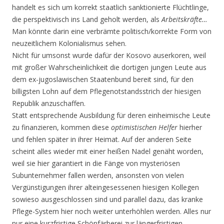
handelt es sich um korrekt staatlich sanktionierte Flüchtlinge,
die perspektivisch ins Land geholt werden, als
Arbeitskräfte…
Man könnte darin eine verbrämte politisch/korrekte Form von
neuzeitlichem Kolonialismus sehen.
Nicht für umsonst wurde dafür der Kosovo auserkoren, weil
mit großer Wahrscheinlichkeit die dortigen jungen Leute aus
dem ex-jugoslawischen Staatenbund bereit sind, für den
billigsten Lohn auf dem Pflegenotstandsstrich der hiesigen
Republik anzuschaffen.
Statt entsprechende Ausbildung für deren einheimische Leute
zu finanzieren, kommen diese
optimistischen Helfer
hierher
und fehlen später in ihrer Heimat. Auf der anderen Seite
scheint alles wieder mit einer heißen Nadel genäht worden,
weil sie hier garantiert in die Fänge von mysteriösen
Subunternehmer fallen werden, ansonsten von vielen
Vergünstigungen ihrer alteingesessenen hiesigen Kollegen
sowieso ausgeschlossen sind und parallel dazu, das kranke
Pflege-System hier noch weiter unterhöhlen werden. Alles nur
nur eine kurzfristige Schönfärberei zur längerfristigen