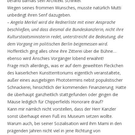
befand damals sein Architekt Schinkel.
Wegen seines frommen Wunsches, musste natürlich Mutti
unbedingt ihren Senf dazugeben.
– Angela Merkel wird die Rednerliste mit einer Ansprache
beschließen, und dass diesmal die Bundeskanzlerin, nicht ihre
Kulturstaatsministerin redet, unterstreicht die Bedeutung, die
dem Vorgang im politischen Berlin beigemessen wird.
Hoffentlich ging alles ohne ihre Zitterei über die Bühne…
ebenso wird Änschies Vorgänger lobend erwähnt!
Frage mich allerdings, was er auf dem geweihten Fleckchen
des kaiserlichen Kunstterritoriums eigentlich veranstaltete,
außer eines ausgiebigen Phototermins nebst populistischer
Schnackerei, hinsichtlich der kommenden Finanzierung. Hatte
die überhaupt ganzheitlich stattgefunden oder gingen die
Mäuse lediglich für Chipperfields Honorare drauf?
Kann mir nämlich nicht vorstellen, dass der Herr Kanzler
sonst überhaupt einen Fuß ins Museum setzen wollte.
Warum auch, bei seiner Sozialisation wird ihm Mami in den
prägenden Jahren nicht viel in jene Richtung von