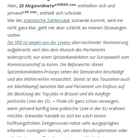
INNEN usw.
Nein,
23 Abgeordnete*
enthielten sich und
IN usw.
jemand*
, enthielt sich schnöde.
Wie der
statistische Zahlensalat
zustande kommt, wird mir
nicht ganz klar, geht mir aber schlicht an meinen Sitzwangen
vorbei.
Die SPD ist wegen von der Leyens
überraschender Nominierung
aufgebracht, weil dies dem Wunsch des Parlaments
widerspricht, nur einen Spitzenkandidaten zur Europawahl zum
Kommissionschef zu küren. Die Befürworter dieses
Spitzenkandidaten-Prinzips sehen die Demokratie beschädigt
und den Wählerwillen missachtet. Damit ist das Tauziehen auch
ein Machtkampf zwischen Rat und Parlament um Einfluss auf
die Besetzung der Top-Jobs in Brüssel und die künftige
politische Linie der EU.
–
Finde ich ganz schön verwegen,
wenn jemand künftig eine politische Linie in der EU erahnen
möchte. Entweder handelt es sich bei solch einem
hoffnungsfrohen Zeitgenossen nebst sehr ausgeprägten
infantilen sonnigem Gemüt, um einen Berufsoptimisten oder