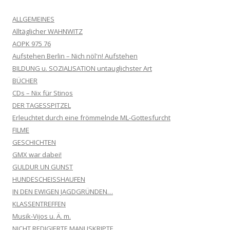
ALLGEMEINES
Alltäglicher WAHNWITZ
AOPK 975 76
Aufstehen Berlin – Nich nöl'n! Aufstehen
BILDUNG u. SOZIALISATION untauglichster Art
BÜCHER
CDs – Nix für Stinos
DER TAGESSPITZEL
Erleuchtet durch eine frömmelnde ML-Gottesfurcht
FILME
GESCHICHTEN
GMX war dabei!
GULDUR UN GUNST
HUNDESCHEISSHAUFEN
IN DEN EWIGEN JAGDGRÜNDEN…
KLASSENTREFFEN
Musik-Vijos u. Ä. m.
NICHT REDIGIERTE MANUSKRIPTE