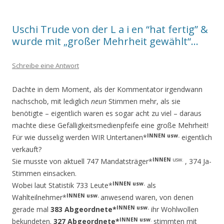
Uschi Trude von der L a i en “hat fertig” &
wurde mit „großer Mehrheit gewählt“…
Schreibe eine Antwort
Dachte in dem Moment, als der Kommentator irgendwann
nachschob, mit lediglich
neun
Stimmen mehr, als sie
benötigte – eigentlich waren es sogar acht zu viel – daraus
machte diese Gefälligkeitsmedienpfeife eine große Mehrheit!
INNEN usw.
Für wie dusselig werden WIR Untertanen*
eigentlich
verkauft?
INNEN
usw.
Sie musste von aktuell 747 Mandatsträger*
, 374 Ja-
Stimmen einsacken.
INNEN usw.
Wobei laut Statistik 733 Leute*
als
INNEN usw.
Wahlteilnehmer*
anwesend waren, von denen
INNEN usw.
gerade mal
383
Abgeordnete*
ihr Wohlwollen
INNEN usw
.
bekundeten.
327 Abgeord­nete*
stimmten mit