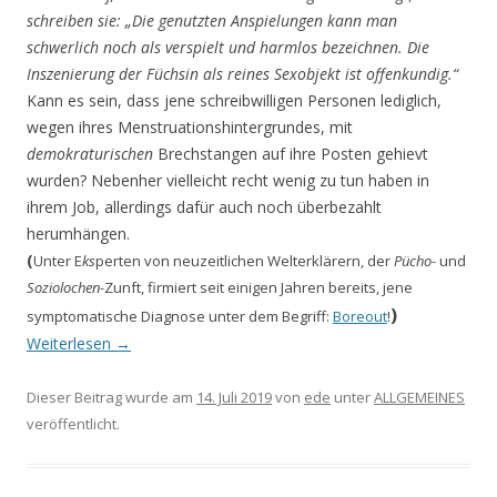
schreiben sie: „Die genutzten Anspielungen kann man
schwerlich noch als verspielt und harmlos bezeichnen. Die
Inszenierung der Füchsin als reines Sexobjekt ist offenkundig.“
Kann es sein, dass jene schreibwilligen Personen lediglich,
wegen ihres Menstruationshintergrundes, mit
demokraturischen
Brechstangen auf ihre Posten gehievt
wurden? Nebenher vielleicht recht wenig zu tun haben in
ihrem Job, allerdings dafür auch noch überbezahlt
herumhängen.
(
Unter E
ks
perten von neuzeitlichen Welterklärern, der
Pücho-
und
Soziolochen-
Zunft, firmiert seit einigen Jahren bereits, jene
)
symptomatische Diagnose unter dem Begriff:
Boreout
!
Weiterlesen
→
Dieser Beitrag wurde am
14. Juli 2019
von
ede
unter
ALLGEMEINES
veröffentlicht.