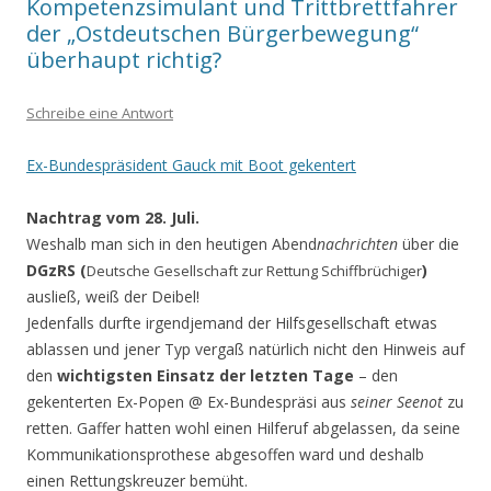
Kompetenzsimulant und Trittbrettfahrer
der „Ostdeutschen Bürgerbewegung“
überhaupt richtig?
Schreibe eine Antwort
Ex-Bundespräsident Gauck mit Boot gekentert
Nachtrag vom 28. Juli.
Weshalb man sich in den heutigen Abend
nachrichten
über die
DGzRS (
)
Deutsche Gesellschaft zur Rettung Schiffbrüchiger
ausließ, weiß der Deibel!
Jedenfalls durfte irgendjemand der Hilfsgesellschaft etwas
ablassen und jener Typ vergaß natürlich nicht den Hinweis auf
den
wichtigsten Einsatz der letzten Tage
– den
gekenterten Ex-Popen @ Ex-Bundespräsi aus
seiner Seenot
zu
retten. Gaffer hatten wohl einen Hilferuf abgelassen, da seine
Kommunikationsprothese abgesoffen ward und deshalb
einen Rettungskreuzer bemüht.