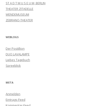
ST A D T M U S E U M, BERLIN
THEATER ZITADELLE
WENDEMUSEUM
ZEBRANO-THEATER
WEBLOGS
Der Postillion
DUO LAVALAMPE
Liebes Tagebuch
Spreeblick
META
Anmelden
Eintrags-Feed
Kommentar-Feed