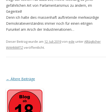
gefährlichen Art von Parlamentarismus zu ändern, im
Gegenteil!
Denn ich halte dies massenhaft auftretende merkwürdige
Demokratieverständnis immer noch für einen eitrigen
Furunkel am Arsch der Industrienationen…
Dieser Beitrag wurde am
12. Juli 2019
von
ede
unter
Alltäglicher
WAHNWITZ
veröffentlicht.
Beitrags-
←
Ältere Beiträge
Navigation