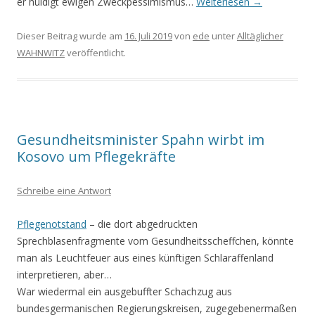
er huldigt ewigen Zweckpessimismus…
Weiterlesen
→
Dieser Beitrag wurde am
16. Juli 2019
von
ede
unter
Alltäglicher
WAHNWITZ
veröffentlicht.
Gesundheitsminister Spahn wirbt im
Kosovo um Pflegekräfte
Schreibe eine Antwort
Pflegenotstand
– die dort abgedruckten
Sprechblasenfragmente vom Gesundheitsscheffchen, könnte
man als Leuchtfeuer aus eines künftigen Schlaraffenland
interpretieren, aber…
War wiedermal ein ausgebuffter Schachzug aus
bundesgermanischen Regierungskreisen, zugegebenermaßen