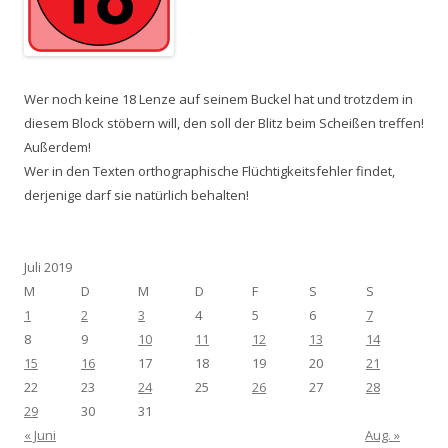
Wer noch keine 18 Lenze auf seinem Buckel hat und trotzdem in
diesem Block stöbern will, den soll der Blitz beim Scheißen treffen!
Außerdem!
Wer in den Texten orthographische Flüchtigkeitsfehler findet,
derjenige darf sie natürlich behalten!
Juli 2019
M
D
M
D
F
S
S
1
2
3
4
5
6
7
8
9
10
11
12
13
14
15
16
17
18
19
20
21
22
23
24
25
26
27
28
29
30
31
« Juni
Aug. »