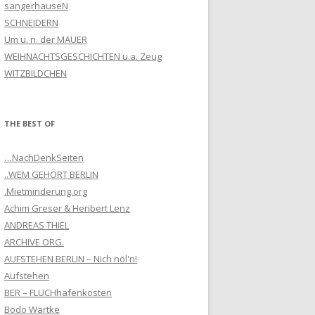
sangerhauseN
SCHNEIDERN
Um u. n. der MAUER
WEIHNACHTSGESCHICHTEN u.a. Zeug
WITZBILDCHEN
THE BEST OF
…NachDenkSeiten
..WEM GEHÖRT BERLIN
.Mietminderung.org
Achim Greser & Heribert Lenz
ANDREAS THIEL
ARCHIVE ORG.
AUFSTEHEN BERLIN – Nich nöl'n!
Aufstehen
BER – FLUCHhafenkosten
Bodo Wartke