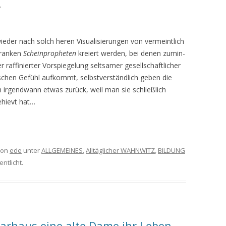
.
eder nach solch heren Visualisierungen von vermeintlich
kranken
Scheinpropheten
kreiert werden, bei denen zumin­
r raffinierter Vorspiegelung seltsamer gesellschaftlicher
chen Gefühl aufkommt, selbstverständlich geben die
 irgendwann etwas zurück, weil man sie schließlich
ehievt hat…
on
ede
unter
ALLGEMEINES
,
Alltäglicher WAHNWITZ
,
BILDUNG
ntlicht.
arhaus eine alte Dame ihr Leben