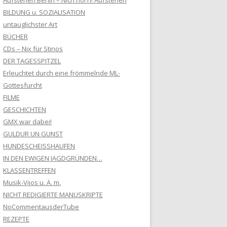
Aufstehen Berlin – Nich nöl'n! Aufstehen
BILDUNG u. SOZIALISATION
untauglichster Art
BÜCHER
CDs – Nix für Stinos
DER TAGESSPITZEL
Erleuchtet durch eine frömmelnde ML-
Gottesfurcht
FILME
GESCHICHTEN
GMX war dabei!
GULDUR UN GUNST
HUNDESCHEISSHAUFEN
IN DEN EWIGEN JAGDGRÜNDEN…
KLASSENTREFFEN
Musik-Vijos u. Ä. m.
NICHT REDIGIERTE MANUSKRIPTE
NoCommentausderTube
REZEPTE