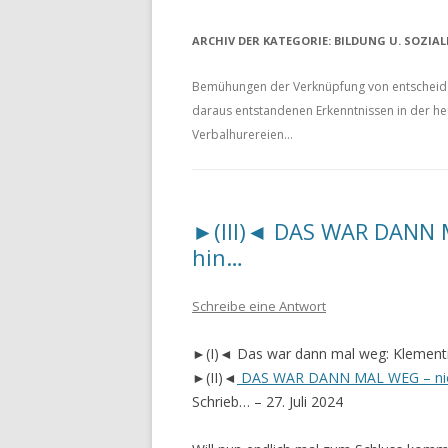
ARCHIV DER KATEGORIE:
BILDUNG U. SOZIA
Bemühungen der Verknüpfung von entscheide
daraus entstandenen Erkenntnissen in der heu
Verbalhurereien…
►(III)◄ DAS WAR DANN
hin…
Schreibe eine Antwort
►(I)◄ Das war dann mal weg: Klementine
►(II)◄
DAS WAR DANN MAL WEG – nic
Schrieb… – 27. Juli 2024