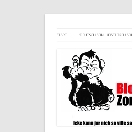
Alle hier veröffentlichten Texte und son
Blogwart Zonenkl@
START
“DEUTSCH SEIN, HEISST TREU SEIN