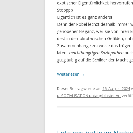
exotischer Eigentümlichkeit hervorrufen
Stopppp
Eigentlich ist es ganz anders!
Denn der Pöbel lechzt deshalb immer wi
gehobener Eleganz, weil sie von ihren 
dest in demokrat
ur
ischen Gefilden, unte
Zusammenhänge zeitweise das trügeris
latent
machthungrigen Soziopathen
auch
gutgläubig auf die Schilder der Macht g
Weiterlesen
→
Dieser Beitrag wurde am
16. August 2024
v
u. SOZIALISATION untauglichster Art
veröffe
Letztens hatte im Nachb