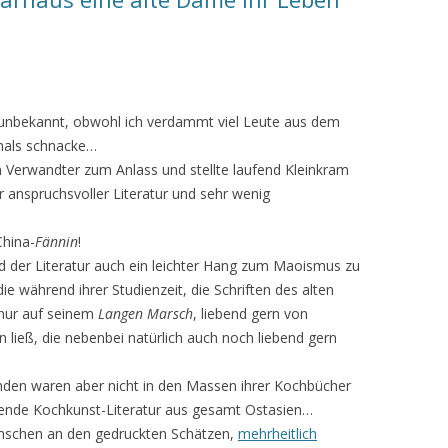
r unbekannt, obwohl ich verdammt viel Leute aus dem
tmals schnacke…
 Verwandter zum Anlass und stellte laufend Kleinkram
hr anspruchsvoller Literatur und sehr wenig
hina-
Fännin
!
d der Literatur auch ein leichter Hang zum Maoismus zu
die während ihrer Studienzeit, die Schriften des alten
t nur auf seinem
Langen Marsch
, liebend gern von
 ließ, die neben­bei natürlich auch noch liebend gern
den waren aber nicht in den Massen ihrer Kochbücher
hende Kochkunst-Literatur aus gesamt Ostasien…
enschen an den gedruckten Schätzen,
mehrheitlich