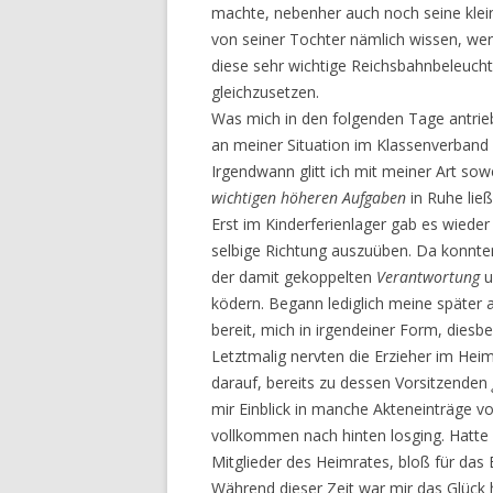
machte, nebenher auch noch seine klei
von seiner Tochter nämlich wissen, we
diese sehr wichtige Reichsbahnbeleucht
gleichzusetzen.
Was mich in den folgenden Tage antrieb
an meiner Situation im Klassenverband
Irgendwann glitt ich mit meiner Art s
wichtigen höheren Aufgaben
in Ruhe ließ
Erst im Kinderferienlager gab es wiede
selbige Richtung auszuüben. Da konnten
der damit gekoppelten
Verantwortung
u
ködern. Begann lediglich meine später a
bereit, mich in irgendeiner Form, diesbe
Letztmalig nervten die Erzieher im Heim
darauf, bereits zu dessen Vorsitzenden
mir Einblick in manche Akteneinträge 
vollkommen nach hinten losging. Hatte 
Mitglieder des Heimrates, bloß für das E
Während dieser Zeit war mir das Glück 