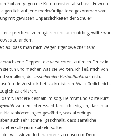
nen Spitzen gegen die Kommunisten abschoss. Er wollte
r eigentlich auf jene merkwürdige Idee gekommen war,
ung mit gewissen Unpässlichkeiten der Schüler
, entsprechend zu reagieren und auch nicht gewillte war,
 etwas zu ändern.
oweit ab, dass man mich wegen irgendwelcher
sehr
.
r erwachsene Deppen, die versuchten, auf mich Druck in
 sie tun und machen was sie wollten, ich ließ mich von
nd vor allem, der
anstehenden Vorbildfunktion
, nicht
usufernde Verstocktheit zu kultivieren. War nämlich nicht
züglich zu erklären.
 damit, landete deshalb im sog. Heimrat und sollte kurz
gewählt
werden. Interessant fand ich lediglich, dass man
von Neuankömmlingen gewährte, was allerdings
aber auch sehr schnell geschnallt, dass sämtliche
rzieherkollegium spitzeln sollten.
hold, weil wir zu dritt, nächtens an unserem Depot