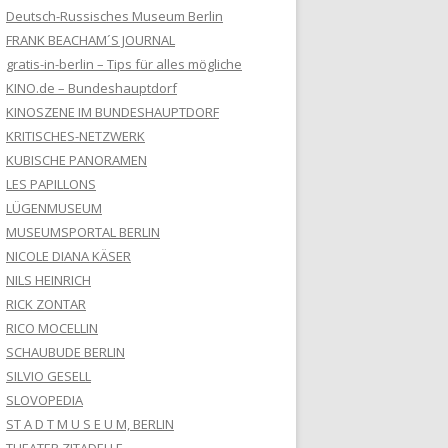
Deutsch-Russisches Museum Berlin
FRANK BEACHAM´S JOURNAL
gratis-in-berlin – Tips für alles mögliche
KINO.de – Bundeshauptdorf
KINOSZENE IM BUNDESHAUPTDORF
KRITISCHES-NETZWERK
KUBISCHE PANORAMEN
LES PAPILLONS
LÜGENMUSEUM
MUSEUMSPORTAL BERLIN
NICOLE DIANA KÄSER
NILS HEINRICH
RICK ZONTAR
RICO MOCELLIN
SCHAUBUDE BERLIN
SILVIO GESELL
SLOVOPEDIA
ST A D T M U S E U M, BERLIN