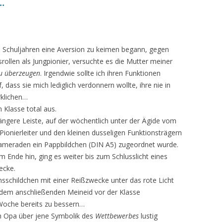
…
n Schuljahren eine Aversion zu keimen begann, gegen
llen als Jungpionier, versuchte es die Mutter meiner
u überzeugen
. Irgendwie sollte ich ihren Funktionen
, dass sie mich lediglich verdonnern wollte, ihre nie in
rklichen…
n Klasse total aus.
ängere Leiste, auf der wöchentlich unter der Ägide vom
ionierleiter und den kleinen dusseligen Funktionsträgern
kameraden ein Pappbildchen (DIN A5) zugeordnet wurde.
m Ende hin, ging es weiter bis zum Schlusslicht eines
ecke.
nsschildchen mit einer Reißzwecke unter das rote Licht
t dem anschließenden Meineid vor der Klasse
Woche bereits zu bessern…
ch Opa über jene Symbolik des
Wettbewerbes
lustig