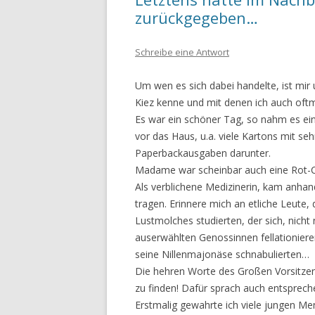
zurückgegeben…
Schreibe eine Antwort
Um wen es sich dabei handelte, ist mi
Kiez kenne und mit denen ich auch of
Es war ein schöner Tag, so nahm es ein
vor das Haus, u.a. viele Kartons mit se
Paperbackausgaben darunter.
Madame war scheinbar auch eine Rot-C
Als verblichene Medizinerin, kam anhan
tragen. Erinnere mich an etliche Leute, 
Lust­molches studierten, der sich, nich
auserwählten Genossinnen fellationieren
seine Nillenmajo­näse schnabulierten…
Die hehren Worte des Großen Vorsitzen
zu finden! Dafür sprach auch entsprec
Erstmalig gewahrte ich viele jungen M