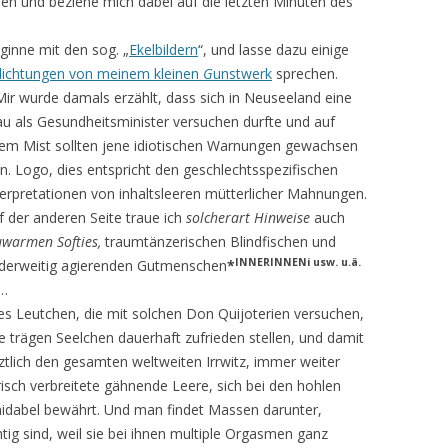
en und beziehe mich dabei auf die letzten Minuten des
ginne mit den sog. „
Ekelbildern
“, und lasse dazu einige
lichtungen von meinem kleinen
G
unstwerk
sprechen.
Mir wurde damals erzählt, dass sich in Neuseeland eine
au als Gesundheitsminister versuchen durfte und auf
rem Mist sollten jene idiotischen Warnungen gewachsen
in. Logo, dies entspricht den geschlechtsspezifischen
terpretationen von inhaltsleeren mütterlicher Mahnungen.
f der anderen Seite traue ich
solcherart Hinweise
auch
uwarmen Softies,
traumtänzerischen Blindfi­schen und
INNERINNENi usw. u.ä.
derweitig agierenden Gutmenschen
*
…
les Leutchen, die mit solchen
Don Quijoterien versuchen,
re trägen Seelchen dauerhaft zufrie­den stellen, und damit
tztlich den gesamten weltweiten Irrwitz, immer weiter
erisch verbreitete gähnende Leere, sich bei den hohlen
midabel bewährt. Und man findet Massen darunter,
ig sind, weil sie bei ihnen multiple Orgasmen ganz