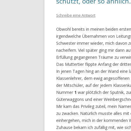
schützt, oder so ähnlich
Schreibe eine Antwort
Obwohl bereits in meinen beiden erste
irgendwelche Übernahmen von Leitungsro
Schwester immer wieder, mich davon
z
nacheifern. Viel später ging mir dann auf
Erfüllung gegangenen Träume zu verwi
Das Muttertier flippte Anfang der dritte
In jenen Tagen hing an der Wand eine l
Klassenlehrer, dem ewig angesoffenen P
der Mitschüler, auf der jedem Klassen
Nummer
1
war plötzlich der Sputnik, zu
Güterwaggons und einer Weinbergschn
Mir kam das Privileg zuteil, mein Name
zu zwacken. Natürlich musste alles mi
einhergehen, mich in der kommenden 
Zuhause bekam ich zufällig mit, wie si