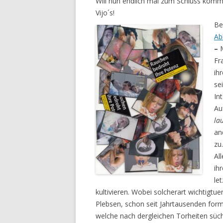
Will nun endlich mal zum Schluss komm
Vijo´s!
Be
Ab
–
Fr
ih
se
In
Au
la
an
zu
Al
ih
le
kultivieren. Wobei solcherart wichtigtu
Plebsen, schon seit Jahr­tausenden for
welche nach dergleichen Torheiten sücht