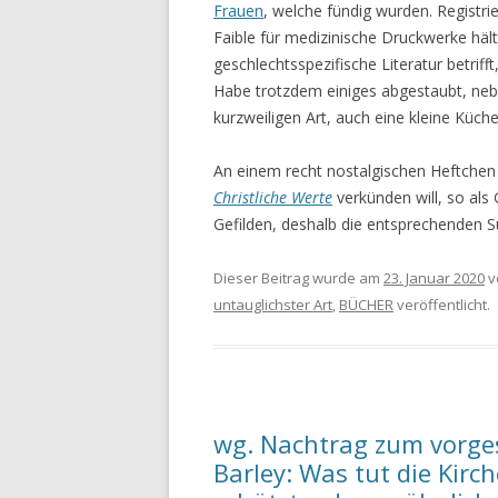
Frauen
, welche fündig wurden. Registri
Faible für medizinische Druckwerke häl
geschlechtsspezifische Literatur betrif
Habe trotzdem einiges abgestaubt, neb
kurzweiligen Art, auch eine kleine Kü
An einem recht nostalgischen Heftchen
Christliche Werte
verkünden will, so als
Gefilden, deshalb die entsprechenden S
Dieser Beitrag wurde am
23. Januar 2020
v
untauglichster Art
,
BÜCHER
veröffentlicht.
wg. Nachtrag zum vorges
Barley: Was tut die Kirc