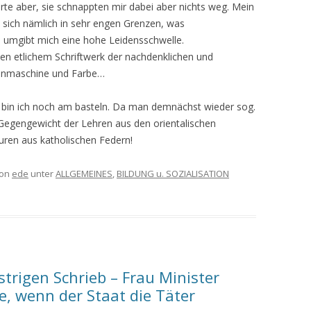
erte aber, sie schnappten mir dabei aber nichts weg. Mein
t sich nämlich in sehr engen Grenzen, was
ft, umgibt mich eine hohe Leidensschwelle.
en etlichem Schriftwerk der nachdenklichen und
chenmaschine und Farbe…
 bin ich noch am basteln. Da man demnächst wieder sog.
 Gegengewicht der Lehren aus den orientalischen
uren aus katholischen Federn!
on
ede
unter
ALLGEMEINES
,
BILDUNG u. SOZIALISATION
trigen Schrieb – Frau Minister
he, wenn der Staat die Täter