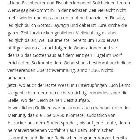
„
Liebe Fischbecker und Fischbeckerinnen! Solch einen teuren
Werbegag bekommt ihr in der nächsten Zeit vielleicht nicht
mehr wieder und dies auch noch ohne finanziellen Einsatz,
lediglich durch
Gottes Fügung(!)
und dabei ist Eure Kirche die
ganze Zeit furztrocken geblieben. Vielleicht lag es aber
lediglich daran, weil Baumeister bereits um 1220 etwas
pfiffiger waren als nachfolgende Generationen und sie
deshalb das Gotteshaus auf dem einzigen Hügel im Dorf
errichteten. So konnte dem Gebetshaus bestimmt auch diese
verheerenden Überschwemmung, anno 1336, nichts
anhaben…
Jetzt, wo auch der letzte Wessi in Hintertupfingen Euch kennt
– eigentlich immer noch nicht so richtig, zumindest aber die
Stelle, wo der Deich seinen Geist aufgab.
In westlichen Gefilden war bestimmt auch mancher noch der
Meinung, das die Elbe 50/60 Kilometer südöstlich von
Hitzacker aus dem Boden sprudelt, bis auf jene Leute, deren
heimatvertriebenen Vorfahren aus dem Böhmischen
stammten und die ihre Radieschen in grauer Vorzeit bereits