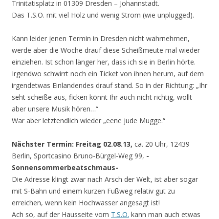
Trinitatisplatz in 01309 Dresden – Johannstadt.
Das T.S.O. mit viel Holz und wenig Strom (wie unplugged).
Kann leider jenen Termin in Dresden nicht wahrnehmen,
werde aber die Woche drauf diese Scheißmeute mal wieder
einziehen. Ist schon länger her, dass ich sie in Berlin hörte.
Irgendwo schwirrt noch ein Ticket von ihnen herum, auf dem
irgendetwas Einlandendes drauf stand. So in der Richtung: „Ihr
seht scheiße aus, ficken könnt Ihr auch nicht richtig, wollt
aber unsere Musik hören…“
War aber letztendlich wieder „eene jude Mugge.“
Nächster Termin:
Freitag 02.08.13,
ca. 20 Uhr, 12439
Berlin, Sportcasino Bruno-Bürgel-Weg 99,
-
Sonnensommerbeatschmaus-
Die Adresse klingt zwar nach Arsch der Welt, ist aber sogar
mit S-Bahn und einem kurzen Fußweg relativ gut zu
erreichen, wenn kein Hochwasser angesagt ist!
Ach so, auf der Hausseite vom
T.S.O.
kann man auch etwas