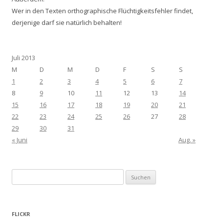
Wer in den Texten orthographische Flüchtigkeitsfehler findet,
derjenige darf sie natürlich behalten!
Juli 2013
M
D
M
D
F
S
S
1
2
3
4
5
6
7
8
9
10
11
12
13
14
15
16
17
18
19
20
21
22
23
24
25
26
27
28
29
30
31
« Juni
Aug. »
Suchen
nach:
FLICKR