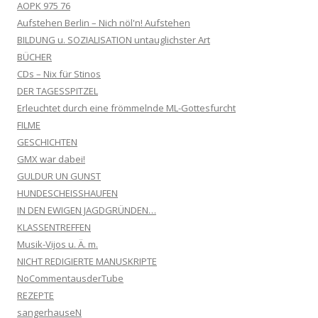
AOPK 975 76
Aufstehen Berlin – Nich nöl'n! Aufstehen
BILDUNG u. SOZIALISATION untauglichster Art
BÜCHER
CDs – Nix für Stinos
DER TAGESSPITZEL
Erleuchtet durch eine frömmelnde ML-Gottesfurcht
FILME
GESCHICHTEN
GMX war dabei!
GULDUR UN GUNST
HUNDESCHEISSHAUFEN
IN DEN EWIGEN JAGDGRÜNDEN…
KLASSENTREFFEN
Musik-Vijos u. Ä. m.
NICHT REDIGIERTE MANUSKRIPTE
NoCommentausderTube
REZEPTE
sangerhauseN