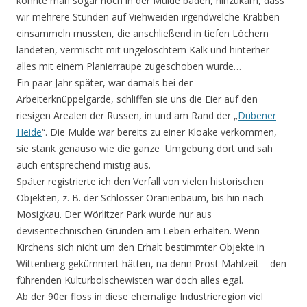
konnte man sogar noch in der Mulde baden, hinzukam, dass
wir mehrere Stunden auf Viehweiden irgendwelche Krabben
einsammeln mussten, die anschließend in tiefen Löchern
landeten, vermischt mit ungelöschtem Kalk und hinterher
alles mit einem Planierraupe zugeschoben wurde…
Ein paar Jahr später, war damals bei der
Arbeiterknüppelgarde, schliffen sie uns die Eier auf den
riesigen Arealen der Russen, in und am Rand der „
Dübener
Heide
“. Die Mulde war bereits zu einer Kloake verkommen,
sie stank genauso wie die ganze Umgebung dort und sah
auch entsprechend mistig aus.
Später registrierte ich den Verfall von vielen historischen
Objekten, z. B. der Schlösser Oranienbaum, bis hin nach
Mosigkau. Der Wörlitzer Park wurde nur aus
devisentechnischen Gründen am Leben erhalten. Wenn
Kirchens sich nicht um den Erhalt bestimmter Objekte in
Wittenberg gekümmert hätten, na denn Prost Mahlzeit – den
führenden Kulturbolschewisten war doch alles egal.
Ab der 90er floss in diese ehemalige Industrieregion viel