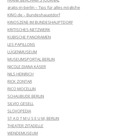
gratis-in-berlin – Tips für alles mögliche
KINO.de – Bundeshauptdorf
KINOSZENE IM BUNDESHAUPTDORF
KRITISCHES-NETZWERK
KUBISCHE PANORAMEN
LES PAPILLONS
LÜGENMUSEUM
MUSEUMSPORTAL BERLIN
NICOLE DIANA KÄSER
NILS HEINRICH
RICK ZONTAR
RICO MOCELLIN
SCHAUBUDE BERLIN
SILVIO GESELL
SLOVOPEDIA
ST A D T M U S E U M, BERLIN
THEATER ZITADELLE
WENDEMUSEUM