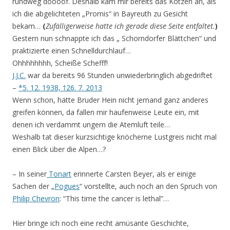
rundweg doooof. Deshalb kam mir bereits das Kotzen an, als
ich die abgelichteten „Promis“ in Bayreuth zu Gesicht
bekam…
(
Zufälligerweise hatte ich gerade diese Seite entfaltet.
)
Gestern nun schnappte ich das „ Schorndorfer Blättchen“ und
praktizierte einen Schnelldurchlauf…
Ohhhhhhhh, Scheiße Schefff!
J.J.C.
war da bereits 96 Stunden unwiederbringlich abgedriftet
–
*5. 12. 1938, †26. 7. 2013
Wenn schon, hätte Bruder Hein nicht jemand ganz anderes
greifen können, da fallen mir haufenweise Leute ein, mit
denen ich verdammt ungern die Atemluft teile…
Weshalb tat dieser kurzsichtige knöcherne Lustgreis nicht mal
einen Blick über die Alpen…?
– In seiner
Tonart
erinnerte Carsten Beyer, als er einige
Sachen der „
Pogues
“ vorstellte, auch noch an den Spruch von
Philip Chevron
: “This time the cancer is lethal”…
Hier bringe ich noch eine recht amüsante Geschichte,