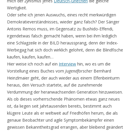
mich der
Zynismus
jenes
Deutsch-Griechen
die gleiche
Wertigkeit.
Oder sehe ich jenen Auswuchs, eines recht merkwürdigen
Demokratieverständnisses, wieder ganz falsch? Der Sänger
Antonis Remos muss, im Gegensatz zu Bushido-Effendi,
irgendetwas falsch gemacht haben, wenn bei ihm lediglich
eine Schlagzeile in der BILD heraussprang, denn der Index-
Werbegag hat sich doch wirklich gelohnt, denn die Blindfische
kaufen, kaufen, kaufen…
Hier weise ich noch auf ein
Interview
hin, wo es um die
Vorstellung eines Buches vom
Jugendforscher
Bernhard
Heinzlmaier geht, der auch wieder aus einem Elfenbeinturm
heraus, den Versuch startete, auf die zunehmende
Verdummung der heranwachsenden Generation hinzuweisen.
Als ob dieses vorherrschende Phänomen etwas ganz neues
ist, da liegen seit Jahrtausenden bereits, bestimmt auch
klügere Leute als er weltweit auf Friedhöfen herum, die als
genaue Beobachter und agile Symptombekämpfer einen
gewissen Bekanntheitsgrad errangen, aber bleibend geändert