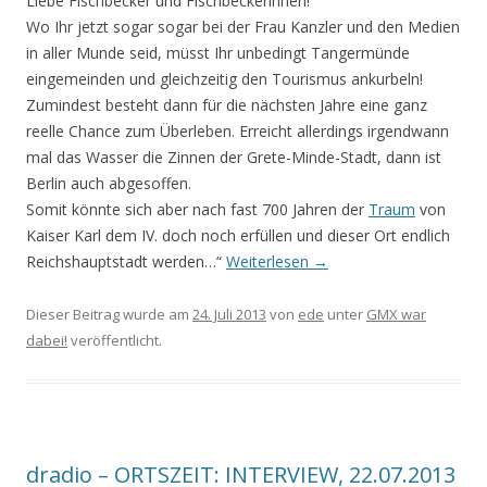
Liebe Fischbecker und Fischbeckerinnen!
Wo Ihr jetzt sogar sogar bei der Frau Kanzler und den Medien
in aller Munde seid, müsst Ihr unbedingt Tangermünde
eingemeinden und gleichzeitig den Tourismus ankurbeln!
Zumindest besteht dann für die nächsten Jahre eine ganz
reelle Chance zum Überleben. Erreicht allerdings irgendwann
mal das Wasser die Zinnen der Grete-Minde-Stadt, dann ist
Berlin auch abgesoffen.
Somit könnte sich aber nach fast 700 Jahren der
Traum
von
Kaiser Karl dem IV. doch noch erfüllen und dieser Ort endlich
Reichshauptstadt werden…“
Weiterlesen
→
Dieser Beitrag wurde am
24. Juli 2013
von
ede
unter
GMX war
dabei!
veröffentlicht.
dradio – ORTSZEIT: INTERVIEW, 22.07.2013