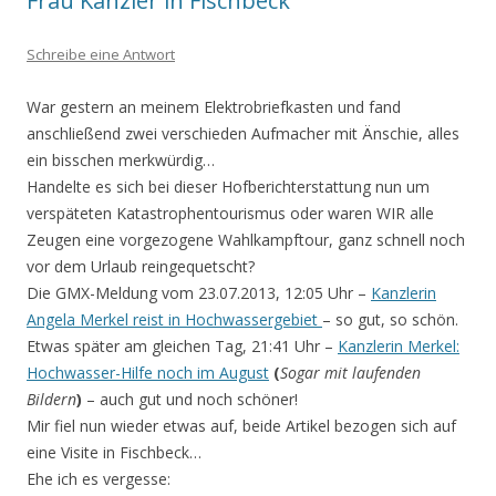
Frau Kanzler in Fischbeck
Schreibe eine Antwort
War gestern an meinem Elektrobriefkasten und fand
anschließend zwei verschieden Aufmacher mit Änschie, alles
ein bisschen merkwürdig…
Handelte es sich bei dieser Hofberichterstattung nun um
verspäteten Katastrophentourismus oder waren WIR alle
Zeugen eine vorgezogene Wahlkampftour, ganz schnell noch
vor dem Urlaub reingequetscht?
Die GMX-Meldung vom 23.07.2013, 12:05 Uhr –
Kanzlerin
Angela Merkel reist in Hochwassergebiet
– so gut, so schön.
Etwas später am gleichen Tag, 21:41 Uhr –
Kanzlerin Merkel:
Hochwasser-Hilfe noch im August
(
Sogar mit laufenden
Bildern
)
– auch gut und noch schöner!
Mir fiel nun wieder etwas auf, beide Artikel bezogen sich auf
eine Visite in Fischbeck…
Ehe ich es vergesse: