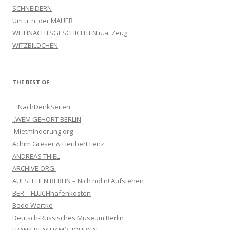
SCHNEIDERN
Um u. n. der MAUER
WEIHNACHTSGESCHICHTEN u.a. Zeug
WITZBILDCHEN
THE BEST OF
…NachDenkSeiten
..WEM GEHÖRT BERLIN
.Mietminderung.org
Achim Greser & Heribert Lenz
ANDREAS THIEL
ARCHIVE ORG.
AUFSTEHEN BERLIN – Nich nöl'n! Aufstehen
BER – FLUCHhafenkosten
Bodo Wartke
Deutsch-Russisches Museum Berlin
FRANK BEACHAM´S JOURNAL