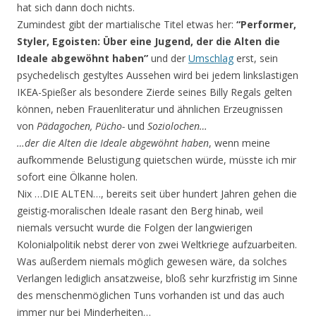
hat sich dann doch nichts.
Zumindest gibt der martialische Titel etwas her:
“Performer,
Styler, Egoisten: Über eine Jugend, der die Alten die
Ideale abgewöhnt haben”
und der
Umschlag
erst, sein
psychedelisch gestyltes Aussehen wird bei jedem linkslastigen
IKEA-Spießer als besondere Zierde seines Billy Regals gelten
können, neben Frauenliteratur und ähnlichen Erzeugnissen
von
Pädagochen, Pücho-
und
Soziolochen…
…der die Alten die Ideale abgewöhnt haben
, wenn meine
aufkommende Belustigung quietschen würde, müsste ich mir
sofort eine Ölkanne holen.
Nix …DIE ALTEN…, bereits seit über hundert Jahren gehen die
geistig-moralischen Ideale rasant den Berg hinab, weil
niemals versucht wurde die Folgen der langwierigen
Kolonialpolitik nebst derer von zwei Weltkriege aufzuarbeiten.
Was außerdem niemals möglich gewesen wäre, da solches
Verlangen lediglich ansatzweise, bloß sehr kurzfristig im Sinne
des menschenmöglichen Tuns vorhanden ist und das auch
immer nur bei Minderheiten…