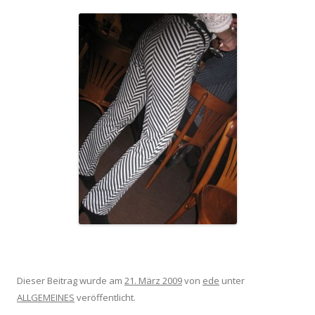
Dieser Beitrag wurde am
21. März 2009
von
ede
unter
ALLGEMEINES
veröffentlicht.