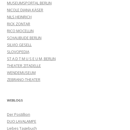
MUSEUMSPORTAL BERLIN
NICOLE DIANA KÄSER
NILS HEINRICH
RICK ZONTAR
RICO MOCELLIN
SCHAUBUDE BERLIN
SILVIO GESELL
SLOVOPEDIA
ST A D T M U S E U M, BERLIN
THEATER ZITADELLE
WENDEMUSEUM
ZEBRANO-THEATER
WEBLOGS
Der Postillion
DUO LAVALAMPE
Liebes Tagebuch