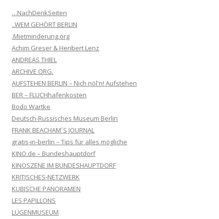
…NachDenkSeiten
..WEM GEHÖRT BERLIN
.Mietminderung.org
Achim Greser & Heribert Lenz
ANDREAS THIEL
ARCHIVE ORG.
AUFSTEHEN BERLIN – Nich nöl'n! Aufstehen
BER – FLUCHhafenkosten
Bodo Wartke
Deutsch-Russisches Museum Berlin
FRANK BEACHAM´S JOURNAL
gratis-in-berlin – Tips für alles mögliche
KINO.de – Bundeshauptdorf
KINOSZENE IM BUNDESHAUPTDORF
KRITISCHES-NETZWERK
KUBISCHE PANORAMEN
LES PAPILLONS
LÜGENMUSEUM