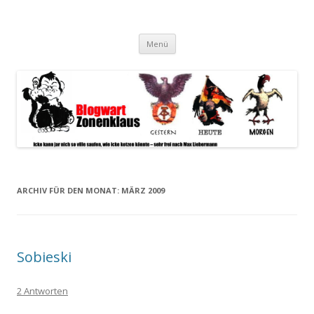
Blogwart Zonenkl@us
Alle hier veröffentlichten Texte und sonstigen medialen Inhalte
Zum
spiegeln im wesentlichen den Gesundheitszustand dieser unserer
Menü
Inhalt
springen
Gesellschaft wieder.
ARCHIV FÜR DEN MONAT:
MÄRZ 2009
Sobieski
2 Antworten