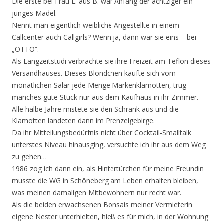
Die erste bei Frau E. aus B. war Anfang der achtziger ein
junges Mädel.
Nennt man eigentlich weibliche Angestellte in einem
Callcenter auch Callgirls? Wenn ja, dann war sie eins – bei
„OTTO“.
Als Langzeitstudi verbrachte sie ihre Freizeit am Teflon dieses
Versandhauses. Dieses Blondchen kaufte sich vom
monatlichen Salär jede Menge Markenklamotten, trug
manches gute Stück nur aus dem Kaufhaus in ihr Zimmer.
Alle halbe Jahre mistete sie den Schrank aus und die
Klamotten landeten dann im Prenzelgebirge.
Da ihr Mitteilungsbedürfnis nicht über Cocktail-Smalltalk
unterstes Niveau hinausging, versuchte ich ihr aus dem Weg
zu gehen…
1986 zog ich dann ein, als Hintertürchen für meine Freundin
musste die WG in Schöneberg am Leben erhalten bleiben,
was meinen damaligen Mitbewohnern nur recht war.
Als die beiden erwachsenen Bonsais meiner Vermieterin
eigene Nester unterhielten, hieß es für mich, in der Wohnung