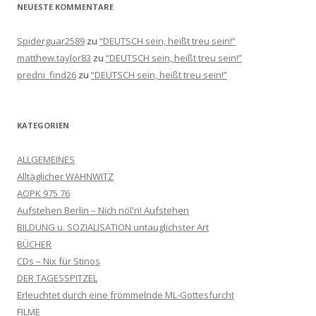
NEUESTE KOMMENTARE
Spiderguar2589
zu
“DEUTSCH sein, heißt treu sein!”
matthew.taylor83
zu
“DEUTSCH sein, heißt treu sein!”
predni_find26
zu
“DEUTSCH sein, heißt treu sein!”
KATEGORIEN
ALLGEMEINES
Alltäglicher WAHNWITZ
AOPK 975 76
Aufstehen Berlin – Nich nöl'n! Aufstehen
BILDUNG u. SOZIALISATION untauglichster Art
BÜCHER
CDs – Nix für Stinos
DER TAGESSPITZEL
Erleuchtet durch eine frömmelnde ML-Gottesfurcht
FILME