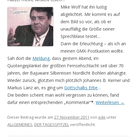
Mike Wolf hat ihn lustig
abgelichtet. Mir kommt es auf
dem Bild so vor, als ob er
unauffällig die Größe seiner
Sprechblase testet…
Dann die Erleuchtung – als ich an
meinen GMX-Postkasten wollte.
Sah dort die
Meldung
, dass gestern Abend, im
Quotengeplänkel der größten Fernsehschlacht seit über 70
Jahren, der Bajuware Silbereisen Nordlicht Bohlen abhängte.
Wieder zurück, glotzten mich plötzlich Johannes B. Kerner und
Markus Lanz an, es ging um
Gottschalks Erbe
…
Die beiden scheint man wohl vergessen zu können, fand
dafür einen entsprechenden „Kommentar“
*
.
Weiterlesen
→
Dieser Beitrag wurde am
27. November 2011
von
ede
unter
ALLGEMEINES
,
DER TAGESSPITZEL
veröffentlicht.