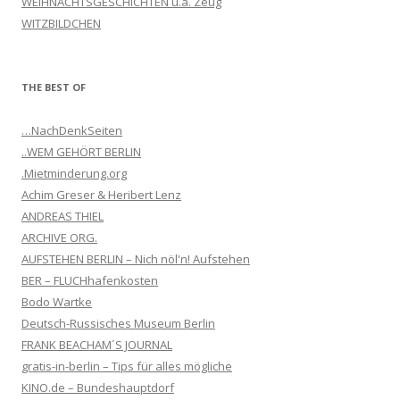
WEIHNACHTSGESCHICHTEN u.a. Zeug
WITZBILDCHEN
THE BEST OF
…NachDenkSeiten
..WEM GEHÖRT BERLIN
.Mietminderung.org
Achim Greser & Heribert Lenz
ANDREAS THIEL
ARCHIVE ORG.
AUFSTEHEN BERLIN – Nich nöl'n! Aufstehen
BER – FLUCHhafenkosten
Bodo Wartke
Deutsch-Russisches Museum Berlin
FRANK BEACHAM´S JOURNAL
gratis-in-berlin – Tips für alles mögliche
KINO.de – Bundeshauptdorf