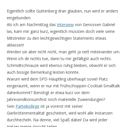
Eigentlich sollte Guttenberg dran glauben, nun wird er anders
eingebunden.
Als ich am Nachmittag das
Interview
von Genossen Gabriel
las, kam mir ganz kurz, eigentlich müssten doch viele seine
Mitstreiter zu den leichtgewichtigen Statements etwas
ablassen!
Werden sie aber nicht nicht, man geht ja nett miteinander um.
Wenn ich dir nichts tue, dann tu mir gefälligst auch nichts.
Schmidtschnauze wird ebenso ruhig bleiben, obwohl er sich
auch bissige Bemerkung leisten könnte.
Warum wird dem SPD-Häuptling überhaupt soviel Platz
eingeräumt, wenn er nur mit Frühschoppen-Cocktail-Smalltalk
daherkommt? Benötigt er etwa kurz vor dem
Jahresendkonsumfest noch materielle Zuwendungen?
Sein
Parteikollege
ist ja vorerst mit seiner
Gierkrötenmentalität gescheitert, wird wohl alle Instanzen
durchhecheln. Na denne, viel Spaß dabei! Da wird jeder
Hatzer meine Ansicht teilen…