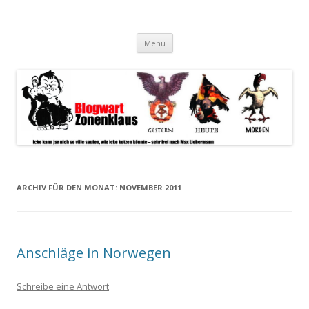
Blogwart Zonenkl@us
Alle hier veröffentlichten Texte und sonstigen medialen Inhalte
Zum
spiegeln im wesentlichen den Gesundheitszustand dieser unserer
Menü
Inhalt
springen
Gesellschaft wieder.
ARCHIV FÜR DEN MONAT:
NOVEMBER 2011
Anschläge in Norwegen
Schreibe eine Antwort