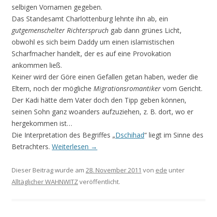
selbigen Vornamen gegeben.
Das Standesamt Charlottenburg lehnte ihn ab, ein
gutgemenschelter Richterspruch
gab dann grünes Licht,
obwohl es sich beim Daddy um einen islamistischen
Scharfmacher handelt, der es auf eine Provokation
ankommen ließ.
Keiner wird der Göre einen Gefallen getan haben, weder die
Eltern, noch der mögliche
Migrationsromantiker
vom Gericht.
Der Kadi hätte dem Vater doch den Tipp geben können,
seinen Sohn ganz woanders aufzuziehen, z. B. dort, wo er
hergekommen ist…
Die Interpretation des Begriffes „
Dschihad
“ liegt im Sinne des
Betrachters.
Weiterlesen
→
Dieser Beitrag wurde am
28. November 2011
von
ede
unter
Alltäglicher WAHNWITZ
veröffentlicht.