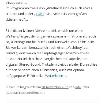
einzupassen…
Im Programmhinweis von „
dradio
“ lässt sich auch etwas
stöbern und in der „
TUBE
“ sind viele Hits vom großen
„Lästermaul“…
*B
ei dieser kleinen Möhre handelt es sich um einen
Weltempfänger, der ungemein sparsam im Stromverbrauch
ist, allerdings nur bei Mittel- und Kurzwelle: von 15 bis 52m.
Bis vor kurzem benutzte ich noch einen „Yachtboy“ von
Grundig, dort waren die Empfangseigenschaften etwas
besser. Natürlich nicht zu vergleichen mit superfeinem
digitalen Stereo-Sound. Trotzdem bleibt verbaler Dünnschiss
auf den Sendern eben Dünnschiss, auch mit optimal
aufgepeppter Elektronik…
Weiterlesen
→
Dieser Beitrag wurde am
30. November 2011
von
ede
unter
ALLGEMEINES
veröffentlicht.