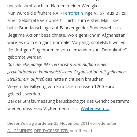
und allesamt auch im Namen meiner Wenigkeit.
Nun wurde die frühere
RAF-Terroristin
Inge V., 67, aus B., zu
einer Geldstrafe verdonnert – nicht zum ersten Mal – sie
hatte Brandanschläge auf Fahrzeuge der Bundeswehr als
„legitime Aktion“ bezeichnete. Wo eigentlich? In Afghanistan
wäre es doch ein ganz normaler Vorgang, schließlich wollen
die dortigen Eingeborenen von niemanden zur „Demokratie“
gebombt werden.
Das die ehemalige RAF-Terroristin zum Aufbau einer
„revolutionären kommunistischen Organisation mit geheimen
Strukturen“ aufrief,
das hätte nicht sein brauchen.
Wegen der Billigung von Straftaten müssen 1200 Euro
geblecht werden.
Bei der Strafzumessung berücksichtigte das Gericht bestimmt
wieder, dass Frau V. „Rentnerin“ ist…
Weiterlesen
→
Dieser Beitrag wurde am
25. November 2011
von
ede
unter
ALLGEMEINES
,
DER TAGESSPITZEL
veröffentlicht.