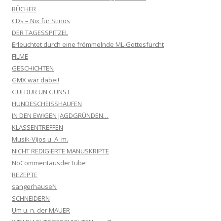
BÜCHER
CDs – Nix für Stinos
DER TAGESSPITZEL
Erleuchtet durch eine frömmelnde ML-Gottesfurcht
FILME
GESCHICHTEN
GMX war dabei!
GULDUR UN GUNST
HUNDESCHEISSHAUFEN
IN DEN EWIGEN JAGDGRÜNDEN…
KLASSENTREFFEN
Musik-Vijos u. Ä. m.
NICHT REDIGIERTE MANUSKRIPTE
NoCommentausderTube
REZEPTE
sangerhauseN
SCHNEIDERN
Um u. n. der MAUER