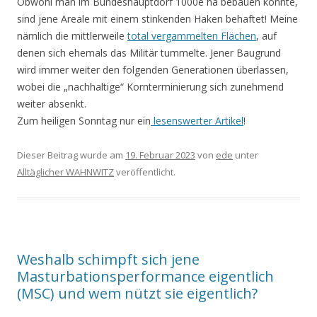
Obwohl man im Bundeshauptdorf 1000e ha bebauen könnte,
sind jene Areale mit einem stinkenden Haken behaftet! Meine
nämlich die mittlerweile
total vergammelten Flächen
, auf
denen sich ehemals das Militär tummelte. Jener Baugrund
wird immer weiter den folgenden Generationen überlassen,
wobei die „nachhaltige“ Kornterminierung sich zunehmend
weiter absenkt.
Zum heiligen Sonntag nur ein
lesenswerter Artikel
!
Dieser Beitrag wurde am
19. Februar 2023
von
ede
unter
Alltäglicher WAHNWITZ
veröffentlicht.
Weshalb schimpft sich jene
Masturbationsperformance eigentlich
(MSC) und wem nützt sie eigentlich?