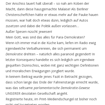
Der Anschiss lauert halt überall – so nah am Koben der
Macht, dann diese hausgemachte Malaise! Als Berliner
Christenscheffchen hätte er etwas mehr auf die Pauke hauen
müssen, war halt doch etwas dünn, lediglich auf Autos
zusetzen und dabei die Politik außen vorlassen…
Außer Spesen nüscht jewesen!
Mein Gott, was sind das alles für Para-Demokraten?
Wenn ich immer mal in die Küche kam, liefen im Radio ewig
irgendwelche Verbalhurereien, die sich permanent um
Demokratie
drehten – natürlich alles paranoid gegendert! In
letzter Konsequenz handelte es sich lediglich um irgendwie
gequirlten Dünnschiss, wobei mit ganz wichtigen Definiti­onen
und moralischen Erwägungen jongliert wurde.
In keinem Beitrag wurde jenes Fazit in Betracht gezogen,
dass schon lange das Ende der Fahnen­stange erreicht wurde,
was das seltsame
parlamentarische Demokratie-Gewese
UNSERER desola­ten Gesellschaft angeht.
Registrierte heute, im Print-Mediendschungel ist bisher noch
nicht viel losgetreten worden…