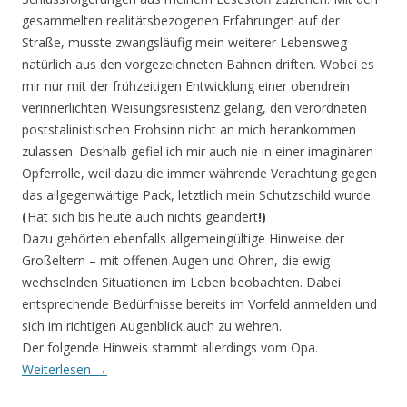
gesammel­ten realitätsbezogenen Erfahrungen auf der
Straße, musste zwangsläufig mein weiterer Lebensweg
natürlich aus den vorgezeichneten Bahnen driften. Wobei es
mir nur mit der frühzei­tigen Entwick­lung einer obendrein
verinnerlichten Weisungsresistenz gelang, den verordneten
poststalinistischen Frohsinn nicht an mich herankommen
zulassen. Deshalb gefiel ich mir auch nie in einer imaginären
Opferrolle, weil dazu die immer währende Verachtung gegen
das allgegenwär­tige Pack, letztlich mein Schutzschild wurde.
(
Hat sich bis heute auch nichts geändert
!)
Dazu gehörten ebenfalls allgemeingültige Hinweise der
Großeltern – mit offenen Augen und Ohren, die ewig
wechselnden Situationen im Leben beobachten. Dabei
entsprechende Bedürfnisse bereits im Vorfeld anmelden und
sich im richtigen Augenblick auch zu wehren.
Der folgende Hinweis stammt allerdings vom Opa.
Weiterlesen
→