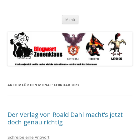
Blogwart Zonenkl@us
Alle hier veröffentlichten Texte und sonstigen medialen Inhalte
Zum
spiegeln im wesentlichen den Gesundheitszustand dieser unserer
Menü
Inhalt
springen
Gesellschaft wieder.
ARCHIV FÜR DEN MONAT:
FEBRUAR 2023
Der Verlag von Roald Dahl macht’s jetzt
doch genau richtig
Schreibe eine Antwort