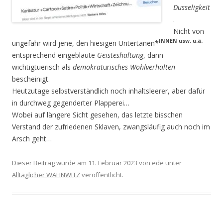
Dusseligkeit
.
Nicht von
INNEN usw. u.ä.
ungefähr wird jene, den hiesigen Untertanen
*
entsprechend eingebläute
Geisteshaltung
, dann
wichtigtuerisch als
demokrat
ur
isches Wohlverhalten
bescheinigt.
Heutzutage selbstverständlich noch inhaltsleerer, aber dafür
in durchweg gegenderter Plapperei…
Wobei auf längere Sicht gesehen, das letzte bisschen
Verstand der zufriedenen Sklaven, zwangsläufig auch noch im
Arsch geht…
Dieser Beitrag wurde am
11. Februar 2023
von
ede
unter
Alltäglicher WAHNWITZ
veröffentlicht.