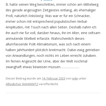
B. hatte seinen Weg beschritten, immer schön am Mittelweg
des gerade angesagten Zeitgeistes entlang, als ehemaliger
Proll, natürlich
linkslastig.
Was war er für ein Schnacker,
immer schon mit entsprechend populistischen Verbal-
Amplituden, mit Touch nach allen Seiten. Deshalb nahm ich
ihn auch nie für voll, darüber hinaus, ihn im Alter, eine seltsam
anmutende Eitelkeit erfasste. Wahr­scheinlich dieses
allumfassende Polit-Klimakterium, was sich nach einem
halben Jahrhundert plötz­lich breitmacht. Dabei ewig getrieben
von Anwandlungen, noch nichts im Leben erreicht zuhaben.
Im fernen Angesicht der Urne, aber der Welt nochmal
zwanghaft etwas beweisen müssen………………….
Dieser Beitrag wurde am
14. Februar 2023
von
ede
unter
Alltäglicher WAHNWITZ
veröffentlicht.