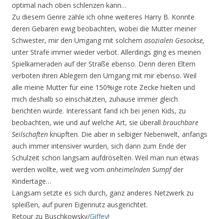
optimal nach oben schlenzen kann…
Zu diesem Genre zähle ich ohne weiteres Harry B. Konnte
deren Gebaren ewig beobachten, wobei die Mutter meiner
Schwester, mir den Umgang mit solchem
asozialen Gesockse,
unter Strafe immer wieder verbot. Allerdings ging es meinen
Spielkameraden auf der Straße ebenso. Denn deren Eltern
verboten ihren Ablegern den Umgang mit mir ebenso. Weil
alle meine Mutter für eine 150%ige rote Zecke hielten und
mich deshalb so einschätzten, zuhause immer gleich
berichten würde. Interessant fand ich bei jenen Kids, zu
beobachten, wie und auf welche Art, sie überall
brauchbare
Seilschaften
knüpften. Die aber in selbiger Nebenwelt, anfangs
auch immer intensiver wurden, sich dann zum Ende der
Schulzeit schon langsam aufdröselten. Weil man nun etwas
werden wollte, weit weg vom
anheimelnden Sumpf
der
Kindertage…
Langsam setzte es sich durch, ganz anderes Netzwerk zu
spleißen, auf puren Eigennutz ausgerich­tet.
Retour zu Buschkowsky/
Giffey
!