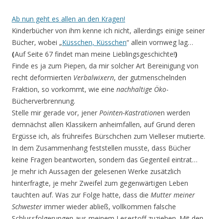
Ab nun geht es allen an den Kragen!
Kinderbücher von ihm kenne ich nicht, allerdings einige seiner
Bücher, wobei „
Küsschen, Küsschen
“ allein vornweg lag…
(
Auf Seite 67 findet man meine Lieblingsgeschichte!
)
Finde es ja zum Piepen, da mir solcher Art Bereinigung von
recht deformierten
Verbalwixern
, der gutmenschelnden
Fraktion, so vorkommt, wie eine
nachhaltige Öko
-
Bücherverbrennung.
Stelle mir gerade vor, jener
Pointen-Kastration
en werden
demnächst allen Klassikern anheimfallen, auf Grund deren
Ergüsse ich, als frühreifes Bürschchen zum Vielleser mutierte.
In dem Zusammen­hang feststellen musste, dass Bücher
keine Fragen beantworten, sondern das Gegenteil eintrat…
Je mehr ich Aussagen der gelesenen Werke zusätzlich
hinterfragte, je mehr Zweifel zum gegenwär­tigen Leben
tauchten auf. Was zur Folge hatte, dass die
Mutter meiner
Schwester
immer wieder ab­ließ, vollkommen falsche
Schlussfolgerungen aus meinem Lesestoff zuziehen. Mit den