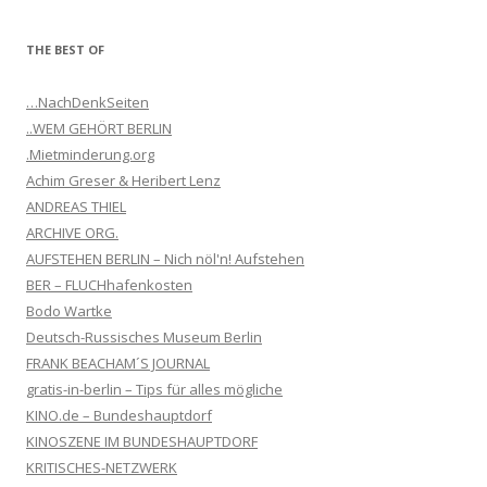
THE BEST OF
…NachDenkSeiten
..WEM GEHÖRT BERLIN
.Mietminderung.org
Achim Greser & Heribert Lenz
ANDREAS THIEL
ARCHIVE ORG.
AUFSTEHEN BERLIN – Nich nöl'n! Aufstehen
BER – FLUCHhafenkosten
Bodo Wartke
Deutsch-Russisches Museum Berlin
FRANK BEACHAM´S JOURNAL
gratis-in-berlin – Tips für alles mögliche
KINO.de – Bundeshauptdorf
KINOSZENE IM BUNDESHAUPTDORF
KRITISCHES-NETZWERK