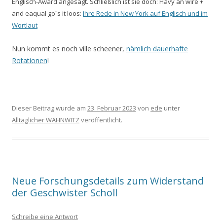
Englisch-Award angesagt. Schließlich ist sie doch: Havy an wire +
and eaqual go´s it loos:
Ihre Rede in New York auf Englisch und im
Wortlaut
Nun kommt es noch ville scheener,
nämlich dauerhafte
Rotationen
!
Dieser Beitrag wurde am
23. Februar 2023
von
ede
unter
Alltäglicher WAHNWITZ
veröffentlicht.
Neue Forschungsdetails zum Widerstand
der Geschwister Scholl
Schreibe eine Antwort