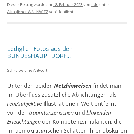
Dieser Beitrag wurde am
18. Februar 2023
von
ede
unter
Alltäglicher WAHNWITZ
veröffentlicht.
Lediglich Fotos aus dem
BUNDESHAUPTDORF…
Schreibe eine Antwort
Unter den beiden
Netzhinweisen
findet man
im Überfluss zusätzliche Ablichtungen, als
real/subjektive
Illustrationen. Weit entfernt
von den
traumtänzerischen
und
bla­kenden
Erleuchtungen
der Kompetenzsimulanten, die
im demokrat
ur
ischen Schatten ihrer obskuren