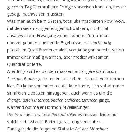
gleichen Tag überprüfbare Erfolge vorweisen konnten, besser
gesagt, nachweisen mussten!
Was man auch beim 59sten, total übermackerten Pow-Wow,
mit den vielen zungenfertigen Schwät­zern, nicht mal
ansatzweise in Erwägung ziehen könnte. Zumal man
überzeugend erscheinende Ergebnisse, mit
nachhaltig
plausiblen Qualitätsmerkmalen, von Anbeginn bereits, schon
immer einer mäßig warmen, aber medienwirksamen
Quantität opferte.
Allerdings wird es bei den massenhaft angereisten
Escort-
Therapeutinnen
ganz anders aussehen. Ist auch vollkommen
klar. Da keine von ihnen auf die Idee käme, sich vollkommen
sinnfreien Debatten hinzugeben, auch wenn es um die
drängendsten internationalen Sicherheitsrisiken
ginge,
während optimaler Hormon-Nivellierungen.
Per
Vijo
zugeschaltete
Persönlichkeiten
müssen leider auf
solcherart lustvolle Freizeitgestaltung verzichten…
Fand gerade die folgende Statistik:
Bei der Münchner