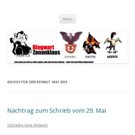
Blogwart Zonenkl@us
Alle hier veröffentlichten Texte und sonstigen medialen Inhalte
Zum
spiegeln im wesentlichen den Gesundheitszustand dieser unserer
Menü
Inhalt
springen
Gesellschaft wieder.
ARCHIV FÜR DEN MONAT:
MAI 2013
Nachtrag zum Schrieb vom 29. Mai
Schreibe eine Antwort