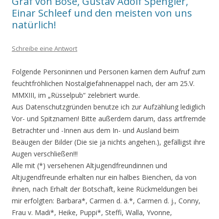
Graf von Bose, Gustav Adolf Spengler,
Einar Schleef und den meisten von uns
natürlich!
Schreibe eine Antwort
Folgende Personinnen und Personen kamen dem Aufruf zum
feuchtfröhlichen Nostalgiefahnenappel nach, der am 25.V.
MMXIII, im „Rüsselpub“ zelebriert wurde.
Aus Datenschutzgründen benutze ich zur Aufzählung lediglich
Vor- und Spitznamen! Bitte außerdem darum, dass artfremde
Betrachter und -Innen aus dem In- und Ausland beim
Beäugen der Bilder (Die sie ja nichts angehen.), gefälligst ihre
Augen verschließen!!!
Alle mit (*) versehenen Altjugendfreundinnen und
Altjugendfreunde erhalten nur ein halbes Bienchen, da von
ihnen, nach Erhalt der Botschaft, keine Rückmeldungen bei
mir erfolgten: Barbara*, Carmen d. ä.*, Carmen d. j., Conny,
Frau v. Madi*, Heike, Puppi*, Steffi, Walla, Yvonne,