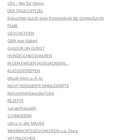
CDs – Nix für Stinos
DER TAGESSPITZEL
Erleuchtet durch eine frömmelnde ML-Gottesfurcht
FILME
GESCHICHTEN
GMX war dabei!
GULDUR UN GUNST
HUNDESCHEISSHAUFEN
IN DEN EWIGEN JAGDGRÜNDEN…
KLASSENTREFFEN
Musik-Vijos u. Ä. m.
NICHT REDIGIERTE MANUSKRIPTE
NoCommentausderTube
REZEPTE
sangerhauseN
SCHNEIDERN
Um u. n. der MAUER
WEIHNACHTSGESCHICHTEN u.a. Zeug
WITZBILDCHEN