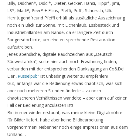
Billy, Didchen*, Diddi*, Dieter, Gecker, Hansi, Hippi*, Jimi,
LS*, Madi*, Peer* + Filius, Pfeffi, Puffi, Schorsch, Ulli.
Herr Jugendfreund Pfeffi erhält als zusätzliche Auszeichnung
noch ein Blick zur Sonne, mit Eichenlaub, Essbesteck und
Industriebrillanten am Bande, da er längere Zeit durch
Sangersdorf irrte, um eine entsprechende Restauration
aufzutreiben.
Jenes abendliche, digitale Rauchzeichen aus „Deutsch-
Südwestafrika“, sollte hier auch noch Erwähnung finden,
verbunden mit der entsprechenden Danksagung an Co&De!
Der
„Rüsselpub“
ist unbedingt weiter zu empfehlen!
Gut, anfangs war die Bedienung etwas chaotisch, was sich
aber nach mehreren Stunden änderte – zu noch
chaotischeren Verhältnissen wandelte – aber dann auf keinen
Fall der Bedienung anzulasten ist!
Bin immer wieder erstaunt, was meine kleine Digitalmöhre
für Bilder liefert, habe aber keine Bildbearbeitung
vorgenommen! Nebenher noch einige Impressionen aus dem
Umland…