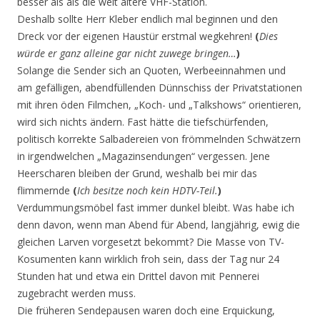
besser als als die weit ältere VHF-Station.
Deshalb sollte Herr Kleber endlich mal beginnen und den
Dreck vor der eigenen Haustür erstmal wegkehren!
(
Dies
würde er ganz alleine gar nicht zuwege bringen…
)
Solange die Sender sich an Quoten, Werbeeinnahmen und
am gefälligen, abendfüllenden Dünnschiss der Privatstationen
mit ihren öden Filmchen, „Koch- und „Talkshows“ orientieren,
wird sich nichts ändern. Fast hätte die tiefschürfenden,
politisch korrekte Salbadereien von frömmelnden Schwätzern
in irgendwelchen „Magazinsendungen“ vergessen. Jene
Heerscharen bleiben der Grund, weshalb bei mir das
flimmernde
(
Ich besitze noch kein HDTV-Teil.
)
Verdummungsmöbel fast immer dunkel bleibt. Was habe ich
denn davon, wenn man Abend für Abend, langjährig, ewig die
gleichen Larven vorgesetzt bekommt? Die Masse von TV-
Kosumenten kann wirklich froh sein, dass der Tag nur 24
Stunden hat und etwa ein Drittel davon mit Pennerei
zugebracht werden muss.
Die früheren Sendepausen waren doch eine Erquickung,