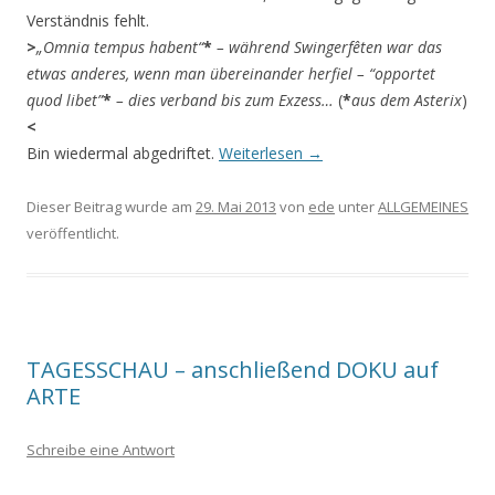
Verständnis fehlt.
>
„Omnia tempus habent“
*
– während Swingerfêten war das
etwas anderes, wenn man übereinander herfiel – “opportet
quod libet”
*
– dies verband bis zum Exzess…
(
*
aus dem Asterix
)
<
Bin wiedermal abgedriftet.
Weiterlesen
→
Dieser Beitrag wurde am
29. Mai 2013
von
ede
unter
ALLGEMEINES
veröffentlicht.
TAGESSCHAU – anschließend DOKU auf
ARTE
Schreibe eine Antwort