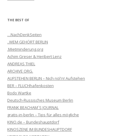
THE BEST OF
…NachDenkSeiten
..WEM GEHÖRT BERLIN
.Mietminderung.org
Achim Greser & Heribert Lenz
ANDREAS THIEL
ARCHIVE ORG.
AUFSTEHEN BERLIN – Nich nöl'n! Aufstehen
BER – FLUCHhafenkosten
Bodo Wartke
Deutsch-Russisches Museum Berlin
FRANK BEACHAM´S JOURNAL
gratis-in-berlin – Tips für alles mögliche
KINO.de – Bundeshauptdorf
KINOSZENE IM BUNDESHAUPTDORF