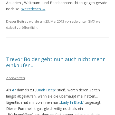
Aquarien-, Weltraum- und Eisenbahnansichten gingen gerade
noch so.
Weiterlesen
→
Dieser Beitrag wurde am
23. Mai 2013
von
ede
unter
GMX war
dabei!
veröffentlicht.
Trevor Bolder geht nun auch nicht mehr
einkaufen…
2 Antworten
Als
er
damals zu „
Uriah Heep
“ stieß, waren deren Zeiten
längst abgelaufen, wenn sie die überhaupt mal hatten…
Eigentlich hat mir von ihnen nur „
Lady In Black
“ zugesagt.
Dieser Fummelhit galt gleichzeitig noch als ein
„Büchsenöffner“, mit dem es fast immer gelang auch die