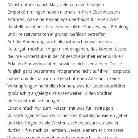
Mir ist natürlich auch klar, viele von den heutigen
Emporkömmlingen haben niemals in ihren Elternhäusern
erfahren, was eine Parkanlage überhaupt für einen Wert
darstellt, nicht nur für die menschliche Spezies, was Erholung
und Freizeitverhalten in grünen Gefilden betreffen.
Auf die Bedeutung, auch als historisch gewachsenes
Kulturgut, möchte ich gar nicht eingehen, das können Leute,
die ihre Kinderstube in der Abgeschiedenheit einer dunklen
Ecke im Flur verbrachten, sowieso nicht verstehen. Da sie
folglich ganz bestimmte Programme nicht auf ihrer Festplatte
haben und deshalb im fortgeschrittenen Alter auch keine
Verknüpfungen herstellen können, was für Lebensqualitäten
großflächig angelegte Pflanzenwelten in den Städten
überhaupt mit sich bringen…
Es ist einfach nur zum Kotzen, mit was für irrwitzigen
Vorstellungen Schwanzlutscher des Kapitals hausieren gehen
und sich folgenlos als Westentaschencaesare aufspielen
dürfen – frei nach der antiken Devise: Panem et circenses!
Wenn es so weiter geht, werden demnächst auch noch