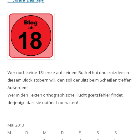
Beitrags-
←
Ältere Beiträge
Navigation
Wer noch keine 18 Lenze auf seinem Buckel hat und trotzdem in
diesem Block stöbern will, den soll der Blitz beim Scheißen treffen!
Außerdem!
Wer in den Texten orthographische Flüchtigkeitsfehler findet,
derjenige darf sie natürlich behalten!
Mai 2013
M
D
M
D
F
S
S
1
2
3
4
5