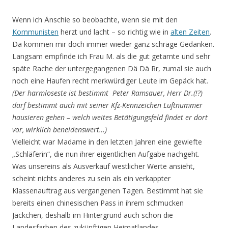
Wenn ich Änschie so beobachte, wenn sie mit den
Kommunisten
herzt und lacht – so richtig wie in
alten Zeiten
.
Da kommen mir doch immer wieder ganz schräge Gedanken.
Langsam empfinde ich Frau M. als die gut getarnte und sehr
späte Rache der untergegangenen Dä Dä Rr, zumal sie auch
noch eine Haufen recht merkwürdiger Leute im Gepäck hat.
(Der harmloseste ist bestimmt Peter Ramsauer, Herr Dr.(!?)
darf bestimmt auch mit seiner Kfz-Kennzeichen Luftnummer
hausieren gehen – welch weites Betätigungsfeld findet er dort
vor, wirklich beneidenswert…)
Vielleicht war Madame in den letzten Jahren eine gewiefte
„Schläferin“, die nun ihrer eigentlichen Aufgabe nachgeht.
Was unsereins als Ausverkauf westlicher Werte ansieht,
scheint nichts anderes zu sein als ein verkappter
Klassenauftrag aus vergangenen Tagen. Bestimmt hat sie
bereits einen chinesischen Pass in ihrem schmucken
Jäckchen, deshalb im Hintergrund auch schon die
Landesfarben des zukünftigen Heimatlandes.