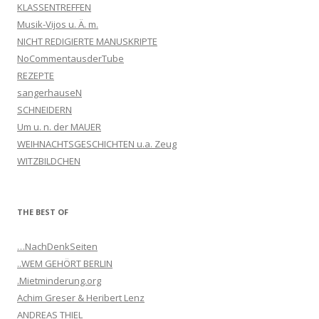
KLASSENTREFFEN
Musik-Vijos u. Ä. m.
NICHT REDIGIERTE MANUSKRIPTE
NoCommentausderTube
REZEPTE
sangerhauseN
SCHNEIDERN
Um u. n. der MAUER
WEIHNACHTSGESCHICHTEN u.a. Zeug
WITZBILDCHEN
THE BEST OF
…NachDenkSeiten
..WEM GEHÖRT BERLIN
.Mietminderung.org
Achim Greser & Heribert Lenz
ANDREAS THIEL