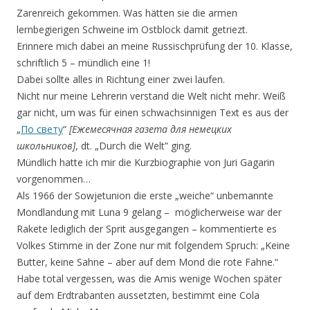
Zarenreich gekommen. Was hätten sie die armen
lernbegierigen Schweine im Ostblock damit getriezt.
Erinnere mich dabei an meine Russischprüfung der 10. Klasse,
schriftlich 5 – mündlich eine 1!
Dabei sollte alles in Richtung einer zwei laufen.
Nicht nur meine Lehrerin verstand die Welt nicht mehr. Weiß
gar nicht, um was für einen schwachsinnigen Text es aus der
„
По cвету
“
[Ежемесячная газета для немецких
школьников]
, dt. „Durch die Welt” ging.
Mündlich hatte ich mir die Kurzbiographie von Juri Gagarin
vorgenommen…
Als 1966 der Sowjetunion die erste „weiche“ unbemannte
Mondlandung mit Luna 9 gelang – möglicherweise war der
Rakete lediglich der Sprit ausgegangen – kommentierte es
Volkes Stimme in der Zone nur mit folgendem Spruch: „Keine
Butter, keine Sahne – aber auf dem Mond die rote Fahne.“
Habe total vergessen, was die Amis wenige Wochen später
auf dem Erdtrabanten aussetzten, bestimmt eine Cola