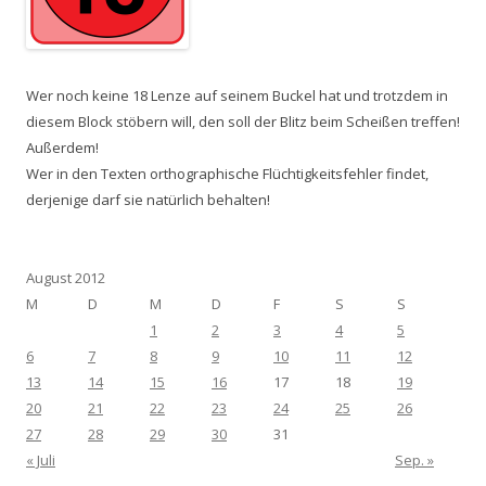
Wer noch keine 18 Lenze auf seinem Buckel hat und trotzdem in
diesem Block stöbern will, den soll der Blitz beim Scheißen treffen!
Außerdem!
Wer in den Texten orthographische Flüchtigkeitsfehler findet,
derjenige darf sie natürlich behalten!
August 2012
M
D
M
D
F
S
S
1
2
3
4
5
6
7
8
9
10
11
12
13
14
15
16
17
18
19
20
21
22
23
24
25
26
27
28
29
30
31
« Juli
Sep. »