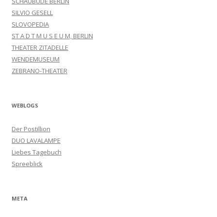
SCHAUBUDE BERLIN
SILVIO GESELL
SLOVOPEDIA
ST A D T M U S E U M, BERLIN
THEATER ZITADELLE
WENDEMUSEUM
ZEBRANO-THEATER
WEBLOGS
Der Postillion
DUO LAVALAMPE
Liebes Tagebuch
Spreeblick
META