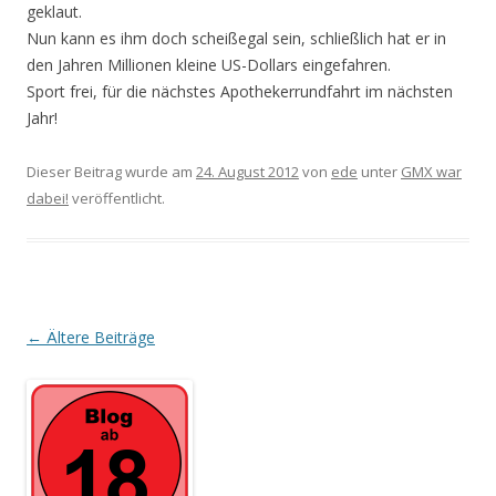
geklaut.
Nun kann es ihm doch scheißegal sein, schließlich hat er in
den Jahren Millionen kleine US-Dollars eingefahren.
Sport frei, für die nächstes Apothekerrundfahrt im nächsten
Jahr!
Dieser Beitrag wurde am
24. August 2012
von
ede
unter
GMX war
dabei!
veröffentlicht.
Beitrags-
←
Ältere Beiträge
Navigation