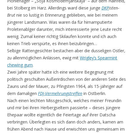
Pionierlager – „Soja Kosmodemjanskaja“ – auf dem Hainfeld,
bei Stolberg im Harz. Allerdings ward diese junge
DKP
isten-
Brut
nie so lustig in Erinnerung geblieben, wie bei meinem
jüngerer Landsmann. Was waren da für hirnamputierte
Proletenablger darunter, mich interessierte jene Leute recht
wenig. Zumal keiner richtig Skilaufen konnte und ich auch
keinen Trieb verspürte, es ihnen beizubringen…
Selbige Rattengesichter bestachen aber die dusseligen Ostler,
zu allenmöglichen Anlässen, ewig mit
Wrigley’s Spearmint
chewing gum
.
Zwei Jahre später hatte ich eine weitere Begegnung mit
politisch geschulten Außerirdischen von der anderen Seite des
Zauns und der Mauer, zu Pfingsten 1964, als 15-jähriger auf
dem damaligen
FDJ-Vermehrungstreffen
in Ostberlin.
Nach einen leichten Missgeschick, welches meiner Freundin
und mir bei ihren Herbergseltern passierte – dieses jüngere
Ehepaar wollte eigentlich die Feiertage auf ihrer Datscha
verbringen. Überlegten es sich dann doch anders, kamen am
frühen Abend nach Hause und erwischten uns gemeinsam im