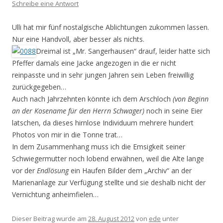
Schreibe eine Antwort
Ulli hat mir fünf nostalgische Ablichtungen zukommen lassen.
Nur eine Handvoll, aber besser als nichts.
Dreimal ist „Mr. Sangerhausen“ drauf, leider hatte sich
Pfeffer damals eine Jacke angezogen in die er nicht
reinpasste und in sehr jungen Jahren sein Leben freiwillig
zurückgegeben…
Auch nach Jahrzehnten könnte ich dem Arschloch
(von Beginn
an der Kosename für den Herrn Schwager)
noch in seine Eier
latschen, da dieses hirnlose Individuum mehrere hundert
Photos von mir in die Tonne trat…
In dem Zusammenhang muss ich die Emsigkeit seiner
Schwiegermutter noch lobend erwähnen, weil die Alte lange
vor der
Endlösung
ein Haufen Bilder dem „Archiv“ an der
Marienanlage zur Verfügung stellte und sie deshalb nicht der
Vernichtung anheimfielen…
Dieser Beitrag wurde am
28. August 2012
von
ede
unter