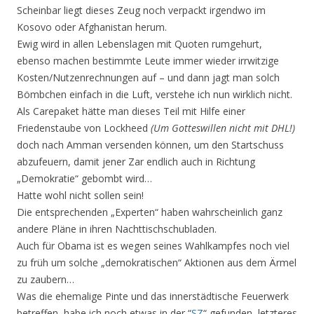
Scheinbar liegt dieses Zeug noch verpackt irgendwo im
Kosovo oder Afghanistan herum.
Ewig wird in allen Lebenslagen mit Quoten rumgehurt,
ebenso machen bestimmte Leute immer wieder irrwitzige
Kosten/Nutzenrechnungen auf – und dann jagt man solch
Bömbchen einfach in die Luft, verstehe ich nun wirklich nicht.
Als Carepaket hätte man dieses Teil mit Hilfe einer
Friedenstaube von Lockheed
(Um Gotteswillen nicht mit DHL!)
doch nach Amman versenden können, um den Startschuss
abzufeuern, damit jener Zar endlich auch in Richtung
„Demokratie“ gebombt wird…
Hatte wohl nicht sollen sein!
Die entsprechenden „Experten“ haben wahrscheinlich ganz
andere Pläne in ihren Nachttischschubladen.
Auch für Obama ist es wegen seines Wahlkampfes noch viel
zu früh um solche „demokratischen“ Aktionen aus dem Ärmel
zu zaubern…
Was die ehemalige Pinte und das innerstädtische Feuerwerk
betreffen, habe ich noch etwas in der “
SZ
“ gefunden, letzteres