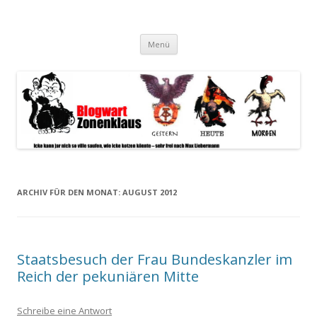
Blogwart Zonenkl@us
Alle hier veröffentlichten Texte und sonstigen medialen Inhalte
Zum
spiegeln im wesentlichen den Gesundheitszustand dieser unserer
Menü
Inhalt
springen
Gesellschaft wieder.
ARCHIV FÜR DEN MONAT:
AUGUST 2012
Staatsbesuch der Frau Bundeskanzler im
Reich der pekuniären Mitte
Schreibe eine Antwort