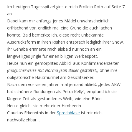
Im heutigen Tagesspitzel ginste mich Frollein Roth auf Seite 7
an.
Dabei kam mir anfangs jenes Mädel unwahrscheinlich
erfrischend vor, endlich mal eine Grüne die auch lachen
konnte. Bald bemerkte ich, diese recht unbekannte
Ausdrucksform in ihren Reihen entsprach lediglich ihrer Show.
Ihr Gehabe erinnerte mich alsbald nur noch an ein
langweiliges Jingle für einen billigen Werbespot
t
.
Heute nun ein gemorphtes Abbild aus Konfirmandenzeiten
(möglicherweise mit Norma Jean Baker gestaltet)
, ohne ihre
obligatorische Hautmurmel am Gesichtserker.
Nach dem vor vielen Jahren mal jemand abließ: „Jedes AKW
hat schönere Rundungen als Petra Kelly“, empfand ich sie
längere Zeit als gestandenes Weib, wie eine Bärin!
Heute gleicht sie mehr einer Himbeerin…
Claudias Erkenntnis in der
Sprechblase
ist mir nicht
nachvollziehbar…