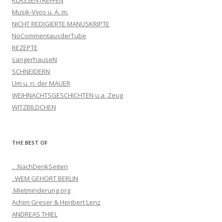
Musik-Vijos u. Ä. m.
NICHT REDIGIERTE MANUSKRIPTE
NoCommentausderTube
REZEPTE
sangerhauseN
SCHNEIDERN
Um u. n. der MAUER
WEIHNACHTSGESCHICHTEN u.a. Zeug
WITZBILDCHEN
THE BEST OF
…NachDenkSeiten
..WEM GEHÖRT BERLIN
.Mietminderung.org
Achim Greser & Heribert Lenz
ANDREAS THIEL