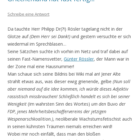
Schreibe eine Antwort
Da tauchte Herr Philipp Dr(?!) Rösler tagelang nicht in der
Glotze auf
(Dem Herr sei Dank!)
und gestern versuchte er sich
wiedermal im Sprechblasen…
Seine Sätzchen suchte ich vorhin im Netz und traf dabei auf
seinen Fast-Namensvetter,
Günter Rössler
, der Mann war in
der Zone mal eine Hausnummer!
Man schaue sich seine Bildnis bei Wiki mal an! Jener Alte
strahlt etwas aus, was dieser ewig grienende, gelbe
(Nun soll
aber niemand auf die Idee kommen, ich würde dieses Adjektiv
rassistisch missbrauchen! Schließlich handelt es sich bei seiner
Wenigkeit
(Im wahrsten Sinn des Wortes)
um den
Buvo
der
FDP, jenes Mehrheitsbeschaffervereins der jetzigen
Wespenarschkoalition.)
, neoliberale Wachstumsfetischist auch
in seinen kühnsten Träumen niemals erreichen wird!
Wobei mir noch einfällt, dass man den bloßen