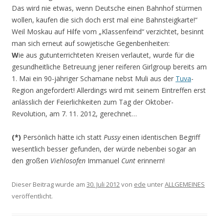
Das wird nie etwas, wenn Deutsche einen Bahnhof stürmen
wollen, kaufen die sich doch erst mal eine Bahnsteigkarte!“
Weil Moskau auf Hilfe vom „Klassenfeind“ verzichtet, besinnt
man sich erneut auf sowjetische Gegenbenheiten:
W
ie aus gutunterrichteten Kreisen verlautet, wurde für die
gesundheitliche Betreuung jener reiferen Girlgroup bereits am
1. Mai ein 90-jähriger Schamane nebst Muli aus der
Tuva
-
Region angefordert! Allerdings wird mit seinem Eintreffen erst
anlässlich der Feierlichkeiten zum Tag der Oktober-
Revolution, am 7. 11. 2012, gerechnet…
(*)
Persönlich hätte ich statt
Pussy
einen identischen Begriff
wesentlich besser gefunden, der würde nebenbei sogar an
den großen
Viehlosofen
Immanuel
Cunt
erinnern!
Dieser Beitrag wurde am
30. Juli 2012
von
ede
unter
ALLGEMEINES
veröffentlicht.