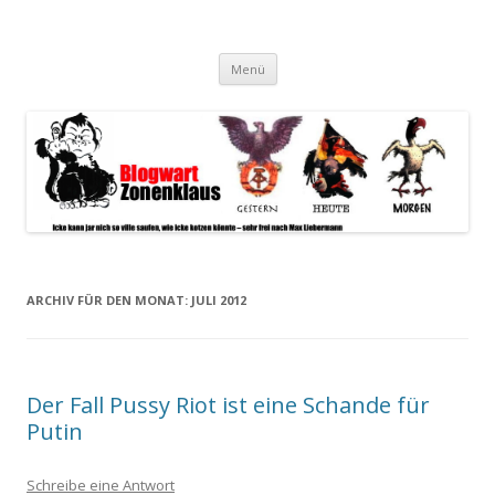
Blogwart Zonenkl@us
Alle hier veröffentlichten Texte und sonstigen medialen Inhalte
Zum
spiegeln im wesentlichen den Gesundheitszustand dieser unserer
Menü
Inhalt
springen
Gesellschaft wieder.
ARCHIV FÜR DEN MONAT:
JULI 2012
Der Fall Pussy Riot ist eine Schande für
Putin
Schreibe eine Antwort