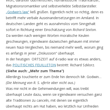
Wort, darunter Gutmenschen, humanistische Traumtänzer,
Migrationsromantiker und selbstverliebte Selbstdarsteller.
„Godwin’s law“
ließ grüßen. Eigentlich nicht so richtig, denn es
betrifft mehr verbale Auseinandersetzungen im Amiland. In
deutschen Landen geht es ausnahmslos vom Sinngehalt
sofort in Richtung einer Einschätzung von
Richard Sexton
.
Da werden nach wenigen Worten moralische Keulen
geschwungen, irgendwann dazwischen gehauen mit immer
neuen Nazi-Vergleichen, bis niemand mehr weiß, worum ging
es anfangs in jener „Diskussion“ überhaupt.
In der heutigen ORTSZEIT auf d-radio war es etwas anders,
das
POLITISCHES FEUILLETON
bestritt: Richard Szklorz.
(Siehe auch: „Mehr zum Thema“)
Allerdings touchierte er zum Ende hin dennoch Mr. Godwin…
(Die Meinung von R. S. uferte aber nicht aus.)
Was mir nicht in die Gehirnwindungen will, was treibt
überhaupt Leute dazu, wenn sie irgendwann versuchen ganz
alte Traditionen zu canceln, mit denen sie eigentlich
überhaupt nichts am Hut haben, wo letztlich nur Unfrieden