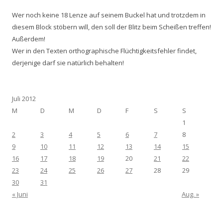
Wer noch keine 18 Lenze auf seinem Buckel hat und trotzdem in
diesem Block stöbern will, den soll der Blitz beim Scheißen treffen!
Außerdem!
Wer in den Texten orthographische Flüchtigkeitsfehler findet,
derjenige darf sie natürlich behalten!
Juli 2012
M
D
M
D
F
S
S
1
2
3
4
5
6
7
8
9
10
11
12
13
14
15
16
17
18
19
20
21
22
23
24
25
26
27
28
29
30
31
« Juni
Aug. »