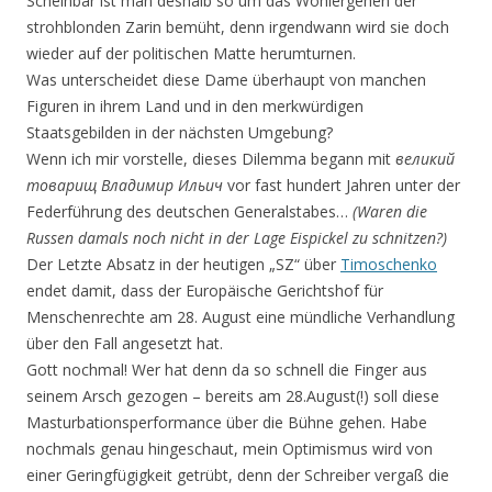
Scheinbar ist man deshalb so um das Wohlergehen der
strohblonden Zarin bemüht, denn irgendwann wird sie doch
wieder auf der politischen Matte herumturnen.
Was unterscheidet diese Dame überhaupt von manchen
Figuren in ihrem Land und in den merkwürdigen
Staatsgebilden in der nächsten Umgebung?
Wenn ich mir vorstelle, dieses Dilemma begann mit
великий
товарищ Владимир Ильич
vor fast hundert Jahren unter der
Federführung des deutschen Generalstabes…
(Waren die
Russen damals noch nicht in der Lage Eispickel zu schnitzen?)
Der Letzte Absatz in der heutigen „SZ“ über
Timoschenko
endet damit, dass der Europäische Gerichtshof für
Menschenrechte am 28. August eine mündliche Verhandlung
über den Fall angesetzt hat.
Gott nochmal! Wer hat denn da so schnell die Finger aus
seinem Arsch gezogen – bereits am 28.August(!) soll diese
Masturbationsperformance über die Bühne gehen. Habe
nochmals genau hingeschaut, mein Optimismus wird von
einer Geringfügigkeit getrübt, denn der Schreiber vergaß die