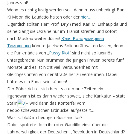
Jahreszahl!
Wenn es richtig lustig werden soll, dann muss unbedingt Ban
Ki Moon die Laudatio halten oder der
hier…
Eigentlich sollten Herr Prof. Dr(?!) med. Karl M. Einhäuplda und
seine Gang die Ukraine nur im Transit streifen und sofort
nach Moskau weiter düsen!
Юлія Володимирівна
Тимошенко
könnte ja etwas Solidarität walten lassen, denn
die Punkmädels von „
Pussy Riot
“ sind nicht so luxuriös
untergebracht! Nun brummen die jungen Frauen bereits fünf
Monate und es ist nicht viel Verbundenheit mit
Gleichgesinnten von der Straße her zu vernehmen. Dabei
hätte es ein Fanal sein können!
Der Pöbel richtet sich bereits auf maue Zeiten ein.
Irgendwann ist es dann wieder soweit, siehe Karikatur – statt
Stalin
– wird dann das Konterfei vom
neobolschewistischen Erdnuckel aufgestellt…
Was ist bloß im heutigen Russland los?
Dabei spottete doch ihr roter Gaudillo einst über die
Lahmarschigkeit der Deutschen: „Revolution in Deutschland?