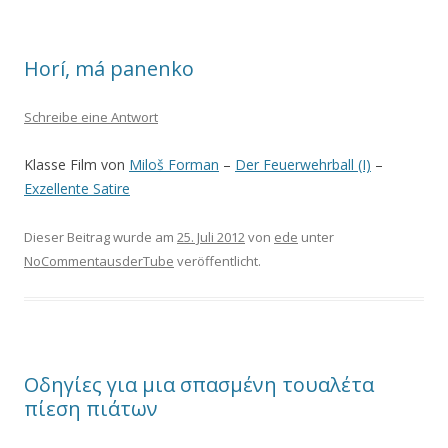
Horí, má panenko
Schreibe eine Antwort
Klasse Film von
Miloš Forman
–
Der Feuerwehrball (I)
–
Exzellente Satire
Dieser Beitrag wurde am
25. Juli 2012
von
ede
unter
NoCommentausderTube
veröffentlicht.
Οδηγίες για μια σπασμένη τουαλέτα
πίεση πιάτων