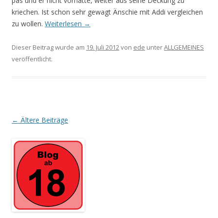
pas und er nicht vorhatte, weiter aus seine Deckung zu
kriechen. Ist schon sehr gewagt Änschie mit Addi vergleichen
zu wollen.
Weiterlesen
→
Dieser Beitrag wurde am
19. Juli 2012
von
ede
unter
ALLGEMEINES
veröffentlicht.
Beitrags-
←
Ältere Beiträge
Navigation