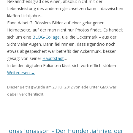
Bekanntheitsgrad des einen, absolut nicht mit der
Lebensleistung des anderen gleichsetzen kann – dazwischen
klaffen Lichtjahre…
Fand dabei G. Rösslers Bilder auf einer gelungenen
Heimatseite, auf der man nicht nur Photos findet. Es handelt
sich um eine
BLOG-Collage
, u.a. die Ückermärk – aus der
Sicht vieler Augen. Dann fiel mir ein, dass irgendwo noch
etwas abgespeichert war betreffs der Äckermürk, besser
gesagt von seiner
Hauptstadt
…
In beiden digitalen Folianten lässt sich vortrefflich stöbern
Weiterlesen
→
Dieser Beitrag wurde am
23. Juli 2012
von
ede
unter
GMX war
dabei!
veröffentlicht.
Jonas Jonasson – Der Hundertjährige, der