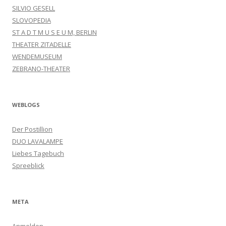
SILVIO GESELL
SLOVOPEDIA
ST A D T M U S E U M, BERLIN
THEATER ZITADELLE
WENDEMUSEUM
ZEBRANO-THEATER
WEBLOGS
Der Postillion
DUO LAVALAMPE
Liebes Tagebuch
Spreeblick
META
Anmelden