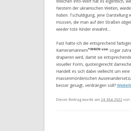
Welchen Info-Wert hat es eigentlich, w
Nestern der ukrainischen Weiten, wiede
haben
. Tschuldigung, jene Dar­stellung w
müssen, die man auf den Straßen
abge
wieder tote Kinder erwähnt…
Fast hätte ich die entsprechend farbi
*INNEN usw.
Kame­ramännern
sogar zutr
drapieren wird, damit sie entsprechend
visueller Form, quoten­gerecht darreich
Handelt es sich dabei vielleicht um ei
massenmörderi­schen Auseinandersetzun
besser gesagt, verdrän­gen soll?
Weiter
Dieser Beitrag wurde am
24. Mai 2022
von