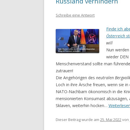
Russland verhindern
Schreibe eine Antwort
Finde ich ab
Österreich st
will
Nun werden
wieder DEN 
Menschenverstand sollte man führenden
zutrauen!
Die Angehörigen des
neutralen Bergvol
Loch in ihre Ärsche freuen, wenn sie i
NATO-Nachbarn ökonomisch in die Knie fi
mensionierten Konsumast abzusägen, a
Sklaven, weiterhin hocken…
Weiterlese
Dieser Beitrag wurde am
25. Mai 2022
von