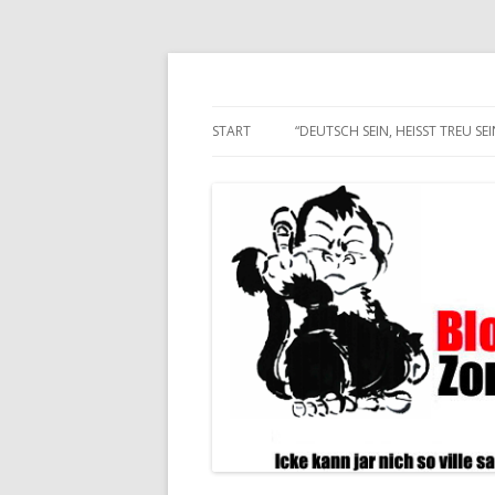
Alle hier veröffentlichten Texte und son
Blogwart Zonenkl@
START
“DEUTSCH SEIN, HEISST TREU SEIN