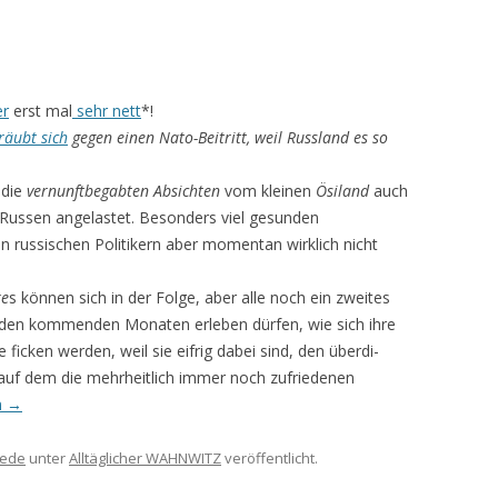
er
erst mal
sehr nett
*!
räubt sich
gegen einen Nato-Beitritt, weil Russland es so
 die
vernunftbegabten Absichten
vom kleinen
Ösiland
auch
Russen angelastet. Besonders viel gesunden
 russischen Politikern aber momentan wirklich nicht
ke
s können sich in der Folge, aber alle noch ein zweites
n den kommenden Monaten erleben dürfen, wie sich ihre
cken werden, weil sie eifrig dabei sind, den überdi­
uf dem die mehrheitlich immer noch zufriedenen
n
→
ede
unter
Alltäglicher WAHNWITZ
veröffentlicht.