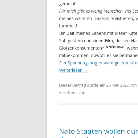
gemeint!
Für mich gibt es wenig Menschen, viel Le
meines weiteren Daseins registrieren, w
tummelt!
Bin Zeit meines Lebens mit dieser Kate
Sah gestern nun einen Film, dessen Han
INNEN usw.
Glotzenkonsumen­ten*
,
währe
mitbekommen, obwohl es sie permanent
Der Spannungsbogen ward gut konstrui
Weiterlesen
→
Dieser Beitrag wurde am
26. Mai 2022
von
veröffentlicht.
Nato-Staaten wollen dur