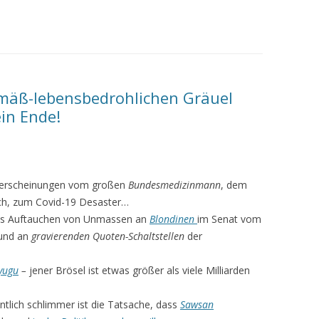
gemäß-lebensbedrohlichen Gräuel
in Ende!
eiterscheinungen vom großen
Bundesmedizinmann
, dem
h, zum Covid-19 Desaster…
as Auftauchen von Unmassen an
Blondinen
im Senat vom
und an
gravierenden Quoten-Schaltstellen
der
yugu
–
jener Brösel ist etwas größer als viele Milliarden
tlich schlimmer ist die Tatsache, dass
Sawsan