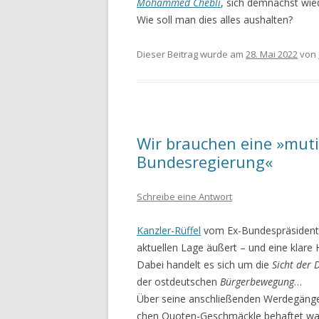
Mohammed Chebli
, sich demnächst wi
Wie soll man dies alles aushalten?
Dieser Beitrag wurde am
28. Mai 2022
von
Wir brauchen eine »mut
Bundesregierung«
Schreibe eine Antwort
Kanzler-Rüffel
vom Ex-Bundespräsidente
aktuellen Lage äußert – und eine klar
Dabei handelt es sich um die
Sicht der 
der ostdeutschen
Bürgerbewegung
…
Über seine anschließenden Werdegänge wi
chen Quoten-Geschmäckle behaftet wa