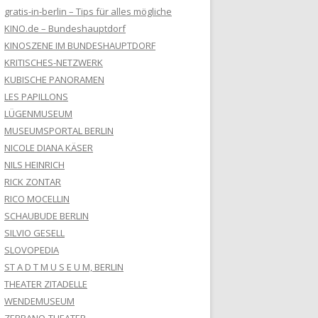
gratis-in-berlin – Tips für alles mögliche
KINO.de – Bundeshauptdorf
KINOSZENE IM BUNDESHAUPTDORF
KRITISCHES-NETZWERK
KUBISCHE PANORAMEN
LES PAPILLONS
LÜGENMUSEUM
MUSEUMSPORTAL BERLIN
NICOLE DIANA KÄSER
NILS HEINRICH
RICK ZONTAR
RICO MOCELLIN
SCHAUBUDE BERLIN
SILVIO GESELL
SLOVOPEDIA
ST A D T M U S E U M, BERLIN
THEATER ZITADELLE
WENDEMUSEUM