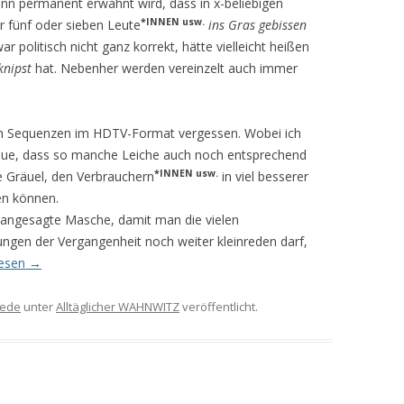
enn permanent erwähnt wird, dass in x-beliebigen
*INNEN usw.
r fünf oder sieben Leute
ins Gras gebissen
ar politisch nicht ganz korrekt, hätte vielleicht heißen
knipst
hat. Nebenher werden vereinzelt auch immer
gen Sequenzen im HDTV-Format vergessen. Wobei ich
aue, dass so manche Leiche auch noch entsprechend
*INNEN usw.
e Gräuel, den Verbrauchern
in viel besserer
en können.
ne angesagte Masche, damit man die vielen
gen der Vergangenheit noch weiter kleinreden darf,
lesen
→
ede
unter
Alltäglicher WAHNWITZ
veröffentlicht.