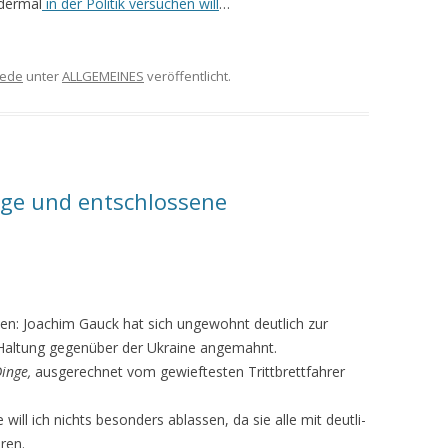
edermal
in der Politik versuchen will
…
ede
unter
ALLGEMEINES
veröffentlicht.
ige und entschlossene
n: Joachim Gauck hat sich ungewohnt deutlich zur
e Haltung gegenüber der Ukraine angemahnt.
Dinge,
ausgerechnet vom gewieftesten Trittbrettfahrer
ll ich nichts besonders ablassen, da sie alle mit deutli­
ren.