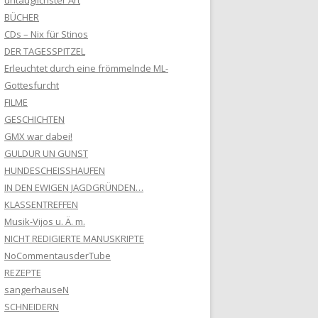
untauglichster Art
BÜCHER
CDs – Nix für Stinos
DER TAGESSPITZEL
Erleuchtet durch eine frömmelnde ML-
Gottesfurcht
FILME
GESCHICHTEN
GMX war dabei!
GULDUR UN GUNST
HUNDESCHEISSHAUFEN
IN DEN EWIGEN JAGDGRÜNDEN…
KLASSENTREFFEN
Musik-Vijos u. Ä. m.
NICHT REDIGIERTE MANUSKRIPTE
NoCommentausderTube
REZEPTE
sangerhauseN
SCHNEIDERN