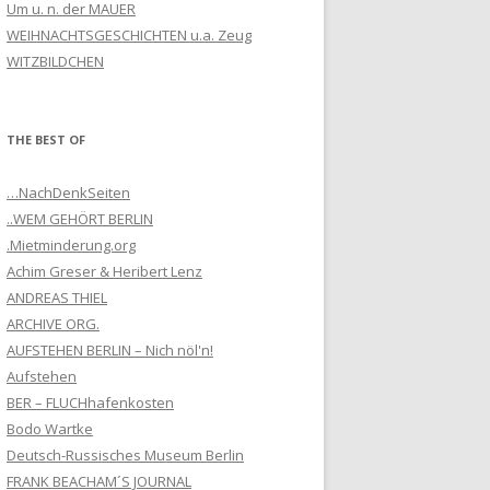
Um u. n. der MAUER
WEIHNACHTSGESCHICHTEN u.a. Zeug
WITZBILDCHEN
THE BEST OF
…NachDenkSeiten
..WEM GEHÖRT BERLIN
.Mietminderung.org
Achim Greser & Heribert Lenz
ANDREAS THIEL
ARCHIVE ORG.
AUFSTEHEN BERLIN – Nich nöl'n!
Aufstehen
BER – FLUCHhafenkosten
Bodo Wartke
Deutsch-Russisches Museum Berlin
FRANK BEACHAM´S JOURNAL