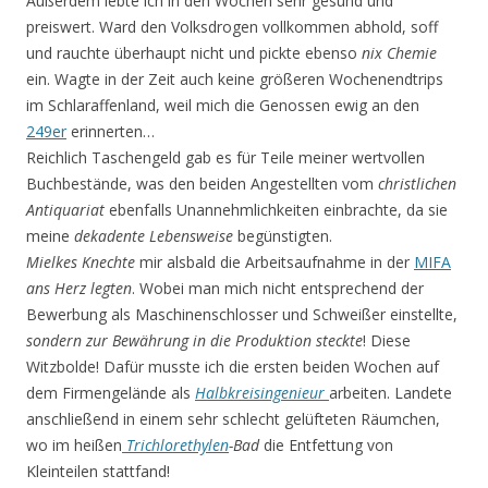
Außerdem lebte ich in den Wochen sehr gesund und
preiswert. Ward den Volksdrogen vollkommen abhold, soff
und rauchte überhaupt nicht und pickte ebenso
nix
Chemie
ein. Wagte in der Zeit auch keine größeren Wochenendtrips
im Schlaraffenland, weil mich die Genossen ewig an den
249er
erinnerten…
Reichlich Taschengeld gab es für Teile meiner wertvollen
Buchbestände, was den beiden Angestellten vom
christlichen
Antiquariat
ebenfalls Unannehmlichkeiten einbrachte, da sie
meine
dekadente Lebensweise
begünstigten.
Mielkes Knechte
mir alsbald die Arbeitsaufnahme in der
MIFA
ans Herz legten
. Wobei man mich nicht entsprechend der
Bewerbung als Maschinenschlosser und Schweißer einstellte,
sondern zur Bewährung in die Produktion steckte
! Diese
Witzbolde! Dafür musste ich die ersten beiden Wochen auf
dem Firmengelände als
Halbkreisingenieur
arbeiten. Landete
anschließend in einem sehr schlecht gelüfteten Räumchen,
wo im heißen
Trichlorethylen
-Bad
die Entfettung von
Kleinteilen stattfand!