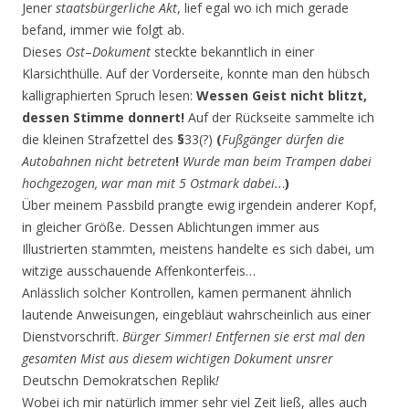
Jener
staatsbürgerliche Akt
, lief egal wo ich mich gerade
befand, immer wie folgt ab.
Dieses
Ost
–
Dokument
steckte bekanntlich in einer
Klarsichthülle. Auf der Vorderseite, konnte man den hübsch
kalligraphierten Spruch lesen:
Wessen Geist nicht blitzt,
dessen Stimme donnert!
Auf der Rückseite sammelte ich
die kleinen Strafzettel des
§
33(?)
(
Fußgänger dürfen die
Autobahnen nicht betreten
!
Wurde man beim Trampen dabei
hochgezogen, war man mit 5 Ostmark dabei..
.
)
Über meinem Passbild prangte ewig irgendein anderer Kopf,
in gleicher Größe. Dessen Ablichtungen immer aus
Illustrierten stammten, meistens handelte es sich dabei, um
witzige ausschauende Affenkonterfeis…
Anlässlich solcher Kontrollen, kamen permanent ähnlich
lautende Anweisungen, eingebläut wahrscheinlich aus einer
Dienstvorschrift.
Bürger Simmer! Entfernen sie erst mal den
gesamten Mist aus diesem wichtigen Dokument unsrer
Deutschn Demokratschen Replik
!
Wobei ich mir natürlich immer sehr viel Zeit ließ, alles auch