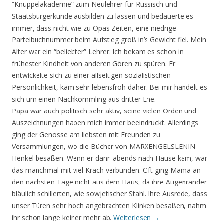
“Knüppelakademie” zum Neulehrer für Russisch und
Staatsbürgerkunde ausbilden zu lassen und bedauerte es
immer, dass nicht wie zu Opas Zeiten, eine niedrige
Parteibuchnummer beim Aufstieg groß in’s Gewicht fiel. Mein
Alter war ein “beliebter” Lehrer. Ich bekam es schon in
frühester Kindheit von anderen Gören zu spüren. Er
entwickelte sich zu einer allseitigen sozialistischen
Persönlichkeit, kam sehr lebensfroh daher. Bei mir handelt es
sich um einen Nachkömmling aus dritter Ehe.
Papa war auch politisch sehr aktiv, seine vielen Orden und
Auszeichnungen haben mich immer beeindruckt. Allerdings
ging der Genosse am liebsten mit Freunden zu
Versammlungen, wo die Bücher von MARXENGELSLENIN
Henkel besaßen. Wenn er dann abends nach Hause kam, war
das manchmal mit viel Krach verbunden. Oft ging Mama an
den nächsten Tage nicht aus dem Haus, da ihre Augenränder
bläulich schillerten, wie sowjetischer Stahl. Ihre Ausrede, dass
unser Türen sehr hoch angebrachten Klinken besaßen, nahm
ihr schon lange keiner mehr ab.
Weiterlesen
→