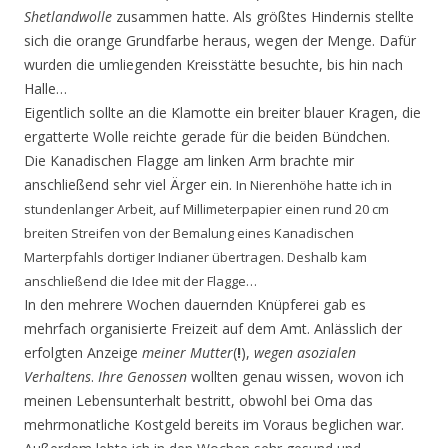
Shetlandwolle
zusammen hatte. Als größtes Hindernis stellte
sich die orange Grundfarbe heraus, wegen der Menge. Dafür
wurden die umliegenden Kreisstätte besuchte, bis hin nach
Halle…
Eigentlich sollte an die Klamotte ein breiter blauer Kragen, die
ergatterte Wolle reichte gerade für die beiden Bündchen.
Die Kanadischen Flagge am linken Arm brachte mir
anschließend sehr viel Ärger ein.
In Nierenhöhe hatte ich in
stundenlanger Arbeit, auf Millimeterpapier einen rund 20 cm
breiten Streifen von der Bemalung eines Kanadischen
Marterpfahls dortiger Indianer übertragen. Deshalb kam
anschließend die Idee mit der Flagge…
In den mehrere Wochen dauernden Knüpferei gab es
mehrfach organisierte Freizeit auf dem Amt. Anlässlich der
erfolgten Anzeige
meiner Mutter
(
!
),
wegen
asozialen
Verhaltens
.
Ihre Genossen
wollten genau wissen, wovon ich
meinen Lebensunterhalt bestritt, obwohl bei Oma das
mehrmonatliche Kostgeld bereits im Voraus beglichen war.