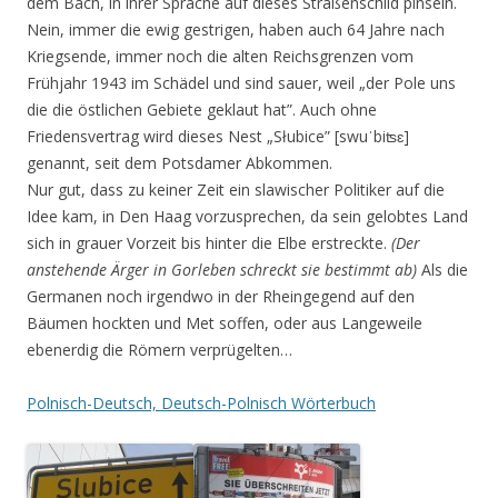
dem Bach, in ihrer Sprache auf dieses Straßenschild pinseln.
Nein, immer die ewig gestrigen, haben auch 64 Jahre nach
Kriegsende, immer noch die alten Reichsgrenzen vom
Frühjahr 1943 im Schädel und sind sauer, weil „der Pole uns
die die östlichen Gebiete geklaut hat”. Auch ohne
Friedensvertrag wird dieses Nest „Słubice” [swuˈbiʦɛ]
genannt, seit dem Potsdamer Abkommen.
Nur gut, dass zu keiner Zeit ein slawischer Politiker auf die
Idee kam, in Den Haag vorzusprechen, da sein gelobtes Land
sich in grauer Vorzeit bis hinter die Elbe erstreckte.
(Der
anstehende Ärger in Gorleben schreckt sie bestimmt ab)
Als die
Germanen noch irgendwo in der Rheingegend auf den
Bäumen hockten und Met soffen, oder aus Langeweile
ebenerdig die Römern verprügelten…
Polnisch-Deutsch, Deutsch-Polnisch Wörterbuch