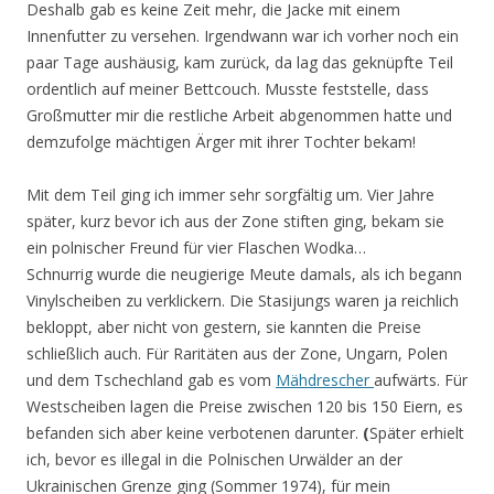
Deshalb gab es keine Zeit mehr, die Jacke mit einem
Innenfutter zu versehen. Irgendwann war ich vorher noch ein
paar Tage aushäusig, kam zurück, da lag das geknüpfte Teil
ordentlich auf meiner Bettcouch. Musste feststelle, dass
Großmutter mir die restliche Arbeit abgenommen hatte und
demzufolge mächtigen Ärger mit ihrer Tochter bekam!
Mit dem Teil ging ich immer sehr sorgfältig um. Vier Jahre
später, kurz bevor ich aus der Zone stiften ging, bekam sie
ein polnischer Freund für vier Flaschen Wodka…
Schnurrig wurde die neugierige Meute damals, als ich begann
Vinylscheiben zu verklickern. Die Stasijungs waren ja reichlich
bekloppt, aber nicht von gestern, sie kannten die Preise
schließlich auch. Für Raritäten aus der Zone, Ungarn, Polen
und dem Tschechland gab es vom
Mähdrescher
aufwärts. Für
Westscheiben lagen die Preise zwischen 120 bis 150 Eiern, es
befanden sich aber keine verbotenen darunter.
(
Später erhielt
ich, bevor es illegal in die Polnischen Urwälder an der
Ukrainischen Grenze ging (Sommer 1974), für mein