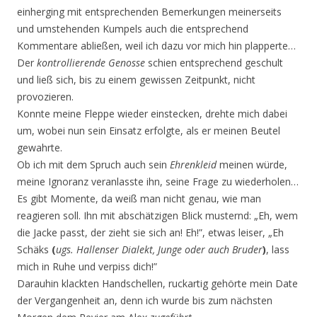
einherging mit entsprechenden Bemerkungen meinerseits
und umstehenden Kumpels auch die entsprechend
Kommentare abließen, weil ich dazu vor mich hin plapperte…
Der
kontrollierende Genosse
schien entsprechend geschult
und ließ sich, bis zu einem gewissen Zeitpunkt, nicht
provozieren.
Konnte meine Fleppe wieder einstecken, drehte mich dabei
um, wobei nun sein Einsatz erfolgte, als er meinen Beutel
gewahrte.
Ob ich mit dem Spruch auch sein
Ehrenkleid
meinen würde,
meine Ignoranz veranlasste ihn, seine Frage zu wiederholen…
Es gibt Momente, da weiß man nicht genau, wie man
reagieren soll. Ihn mit abschätzigen Blick musternd: „Eh, wem
die Jacke passt, der zieht sie sich an! Eh!”, etwas leiser, „Eh
Schäks
(
ugs. Hallenser Dialekt, Junge oder auch Bruder
)
, lass
mich in Ruhe und verpiss dich!”
Darauhin klackten Handschellen, ruckartig gehörte mein Date
der Vergangenheit an, denn ich wurde bis zum nächsten