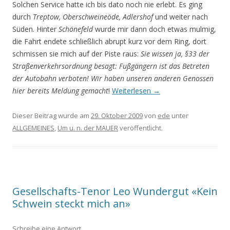
Solchen Service hatte ich bis dato noch nie erlebt. Es ging
durch
Treptow, Oberschweineöde,
Adlershof
und weiter nach
Süden. Hinter
Schönefeld
wurde mir dann doch etwas mulmig,
die Fahrt endete schließlich abrupt kurz vor dem Ring, dort
schmissen sie mich auf der Piste raus:
Sie wissen ja, §33 der
Straßenverkehrsordnung besagt: Fußgängern ist das Betreten
der Autobahn verboten! Wir haben unseren anderen Genossen
hier bereits Meldung
gemacht
!
Weiterlesen
→
Dieser Beitrag wurde am
29. Oktober 2009
von
ede
unter
ALLGEMEINES
,
Um u. n. der MAUER
veröffentlicht.
Gesellschafts-Tenor Leo Wundergut «Kein
Schwein steckt mich an»
Schreibe eine Antwort