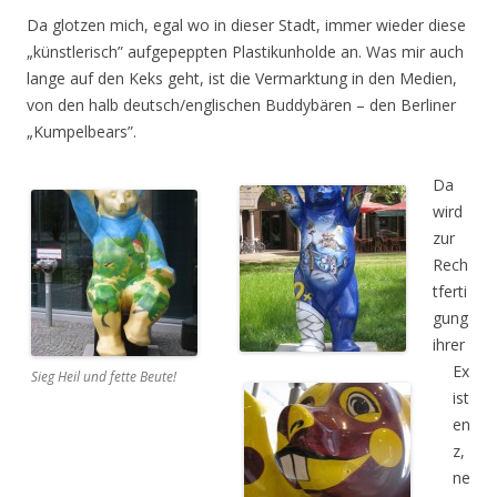
Da glotzen mich, egal wo in dieser Stadt, immer wieder diese
„künstlerisch” aufgepeppten Plastikunholde an. Was mir auch
lange auf den Keks geht, ist die Vermarktung in den Medien,
von den halb deutsch/englischen Buddybären – den Berliner
„Kumpelbears”.
Da
wird
zur
Rech
tferti
gung
ihrer
Ex
Sieg Heil und fette Beute!
ist
en
z,
ne