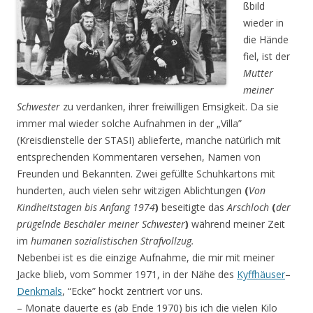
ßbild
wieder in
die Hände
fiel, ist der
Mutter
meiner
Schwester
zu verdanken, ihrer freiwilligen Emsigkeit. Da sie
immer mal wieder solche Aufnahmen in der „Villa”
(Kreisdienstelle der STASI) ablieferte, manche natürlich mit
entsprechenden Kommentaren versehen, Namen von
Freunden und Bekannten. Zwei gefüllte Schuhkartons mit
hunderten, auch vielen sehr witzigen Ablichtungen
(
Von
Kindheitstagen bis Anfang 1974
)
beseitigte das
Arschloch
(
der
prügelnde Beschäler meiner Schwester
)
während meiner Zeit
im
humanen sozialistischen Strafvollzug.
Nebenbei ist es die einzige Aufnahme, die mir mit meiner
Jacke blieb, vom Sommer 1971, in der Nähe des
Kyffhäuser
–
Denkmals
, “Ecke” hockt zentriert vor uns.
– Monate dauerte es (ab Ende 1970) bis ich die vielen Kilo