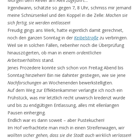
Morgen dem Revier am Alex
zugeführt.
..
Irgendwann, schätzte so gegen 7, 8 Uhr, schmiss mir jemand
meine Schnürsenkel und den Koppel in die Zelle:
Machen sie
sich fertig, sie werden entlassen
!
Freudig gings ans Werk, hatte eigentlich damit gerechnet,
noch den ganzen Sonntag in der
Keibelstraße
z
u verbringen.
Weil sie in solchen Fällen, nebenher noch die Überprüfung
hinauszögerten, ob man in einem
ordentlichen
Arbeitsverhältnis
stand.
Jenes Prozedere konnte sich schon von Freitag Abend bis
Sonntag hinziehen! Bin nie dahinter gestiegen, wie sie jene
Nachforschungen
an Wochenenden bewerkstelligten.
Auf dem Weg zur Effektenkammer verlangte ich noch ein
Frühstück, was mir letztlich recht unwirsch kredenzt wurde
und bis zu endgültigen Entlassung, alles mit ellenlangen
Pausen einherging.
Endlich war es dann soweit – aber Pustekuchen!
Im Hof verfrachtete man mich in einen Streifenwagen,
wir
wollten sicher gehen, dass sie die Stadt auch wirklich
verlassen
!