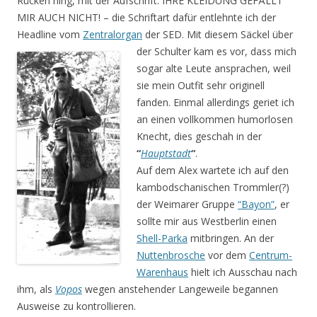
Rücken hing, mit der Aufschrift: IHRE KLEIDUNG GEFÄLLT
MIR AUCH NICHT! – die Schriftart dafür entlehnte ich der
Headline vom
Zentralorgan
der SED.
Mit diesem Säckel über
der Schulter kam es vor, dass mich
sogar alte Leute ansprachen, weil
sie mein Outfit sehr originell
fanden. Einmal allerdings geriet ich
an einen vollkommen humorlosen
Knecht, dies geschah in der
“
Hauptstadt
“
.
Auf dem Alex wartete ich auf den
kambodschanischen Trommler(?)
der Weimarer Gruppe
“Bayon”
, er
sollte mir aus Westberlin einen
Shell-Parka
mitbringen. An der
Nuttenbrosche
vor dem
Centrum-
Warenhaus
hielt ich Ausschau nach
ihm, als
Vopos
wegen anstehender Langeweile begannen
Ausweise zu kontrollieren.