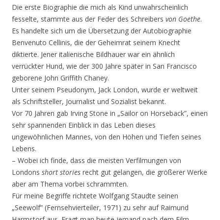
Die erste Biographie die mich als Kind unwahrscheinlich
fesselte, stammte aus der Feder des Schreibers
von Goethe
.
Es handelte sich um die Übersetzung der Autobiographie
Benvenuto Cellinis, die der Geheimrat seinem Knecht
diktierte. Jener italienische Bildhauer war ein ähnlich
verrückter Hund, wie der 300 Jahre später in San Francisco
geborene John Griffith Chaney.
Unter seinem Pseudonym, Jack London, wurde er weltweit
als Schriftsteller, Journalist und Sozialist bekannt.
Vor 70 Jahren gab Irving Stone in „Sailor on Horseback”, einen
sehr spannenden Einblick in das Leben dieses
ungewöhnlichen Mannes, von den Höhen und Tiefen seines
Lebens.
– Wobei ich finde, dass die meisten Verfilmungen von
Londons
short stories
recht gut gelangen, die größerer Werke
aber am Thema vorbei schrammten.
Für meine Begriffe richtete Wolfgang Staudte seinen
„Seewolf” (Fernsehvierteiler, 1971) zu sehr auf Raimund
Harmstorf aus. Fragt man heute jemand nach dem Film,