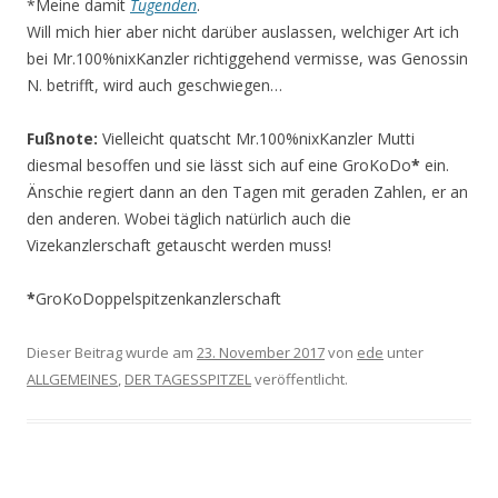
*Meine damit
Tugenden
.
Will mich hier aber nicht darüber auslassen, welchiger Art ich
bei Mr.100%nixKanzler richtiggehend vermisse, was Genossin
N. betrifft, wird auch geschwiegen…
Fußnote:
Vielleicht quatscht Mr.100%nixKanzler Mutti
diesmal besoffen und sie lässt sich auf eine GroKoDo
*
ein.
Änschie regiert dann an den Tagen mit geraden Zahlen, er an
den anderen. Wobei täglich natürlich auch die
Vizekanzlerschaft getauscht werden muss!
*
GroKoDoppelspitzenkanzlerschaft
Dieser Beitrag wurde am
23. November 2017
von
ede
unter
ALLGEMEINES
,
DER TAGESSPITZEL
veröffentlicht.