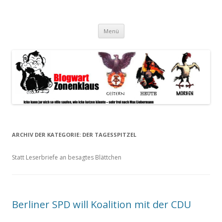
Blogwart Zonenkl@us
Alle hier veröffentlichten Texte und sonstigen medialen Inhalte
Zum
spiegeln im wesentlichen den Gesundheitszustand dieser unserer
Menü
Inhalt
springen
Gesellschaft wieder.
ARCHIV DER KATEGORIE:
DER TAGESSPITZEL
Statt Leserbriefe an besagtes Blättchen
Berliner SPD will Koalition mit der CDU