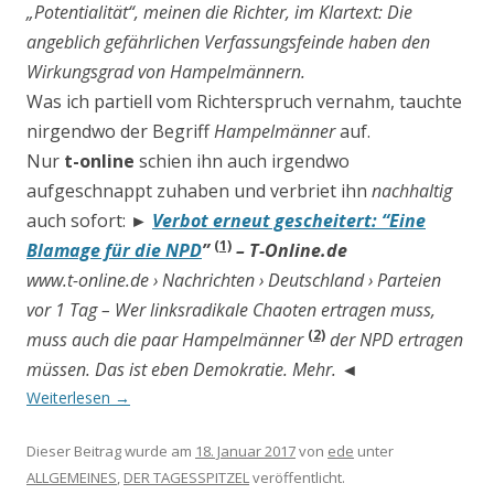
„Potentialität“, meinen die Richter, im Klartext: Die
angeblich gefährlichen Verfassungsfeinde haben den
Wirkungsgrad von Hampelmännern.
Was ich partiell vom Richterspruch vernahm, tauchte
nirgendwo der Begriff
Hampelmänner
auf.
Nur
t-online
schien ihn auch irgendwo
aufgeschnappt zuhaben und verbriet ihn
nachhaltig
auch sofort:
Verbot erneut gescheitert: “Eine
►
(1)
Blamage für die NPD
”
– T-Online.de
www.t-online.de › Nachrichten › Deutschland › Parteien
vor 1 Tag – Wer linksradikale Chaoten ertragen muss,
(2)
muss auch die paar Hampelmänner
der NPD ertragen
müssen. Das ist eben Demokratie. Mehr.
◄
Weiterlesen
→
Dieser Beitrag wurde am
18. Januar 2017
von
ede
unter
ALLGEMEINES
,
DER TAGESSPITZEL
veröffentlicht.