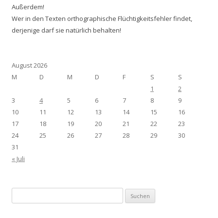
Außerdem!
Wer in den Texten orthographische Flüchtigkeitsfehler findet,
derjenige darf sie natürlich behalten!
August 2026
M
D
M
D
F
S
S
1
2
3
4
5
6
7
8
9
10
11
12
13
14
15
16
17
18
19
20
21
22
23
24
25
26
27
28
29
30
31
« Juli
Suchen
nach: