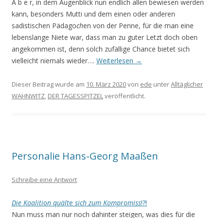
A b e r, in dem Augenblick nun endlich allen bewiesen werden
kann, besonders Mutti und dem einen oder anderen
sadistischen Pädago
ch
en von der Penne, für die man eine
lebenslange Niete war, dass man zu guter Letzt doch oben
angekommen ist, denn solch zufällige Chance bietet sich
vielleicht niemals wieder….
Weiterlesen
→
Dieser Beitrag wurde am
10. März 2020
von
ede
unter
Alltäglicher
WAHNWITZ
,
DER TAGESSPITZEL
veröffentlicht.
Personalie Hans-Georg Maaßen
Schreibe eine Antwort
Die Koalition quält
e
sich zum Kompromiss
!?!
Nun muss man nur noch dahinter steigen, was dies für die