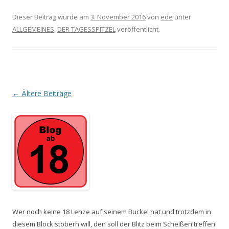
Dieser Beitrag wurde am
3. November 2016
von
ede
unter
ALLGEMEINES
,
DER TAGESSPITZEL
veröffentlicht.
Beitrags-
←
Ältere Beiträge
Navigation
Wer noch keine 18 Lenze auf seinem Buckel hat und trotzdem in
diesem Block stöbern will, den soll der Blitz beim Scheißen treffen!