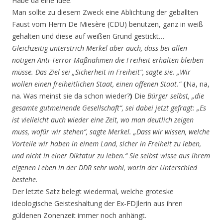
Habe da eine Idee.
Man sollte zu diesem Zweck eine Ablichtung der geballten
Faust vom Herrn De Miesère (CDU) benutzen, ganz in weiß
gehalten und diese auf weißen Grund gestickt…
Gleichzeitig unterstrich Merkel aber auch, dass bei allen
nötigen Anti-Terror-Maßnahmen die Freiheit erhalten bleiben
müsse. Das Ziel sei „Sicherheit in Freiheit“, sagte sie. „Wir
wollen einen freiheitlichen Staat, einen offenen Staat.“
(
Na, na,
na. Was meinst sie da schon wieder?
)
Die
Bürger selbst, „die
gesamte gutmeinende Gesellschaft“, sei dabei jetzt gefragt: „Es
ist vielleicht auch wieder eine Zeit, wo man deutlich zeigen
muss, wofür wir stehen“, sagte Merkel. „Dass wir wissen, welche
Vorteile wir haben in einem Land, sicher in Freiheit zu leben,
und nicht in einer Diktatur zu leben.“ Sie selbst wisse aus ihrem
eigenen Leben in der DDR sehr wohl, worin der Unterschied
bestehe.
Der letzte Satz belegt wiedermal, welche groteske
ideologische Geisteshaltung der Ex-FDJlerin aus ihren
güldenen Zonenzeit immer noch anhängt.