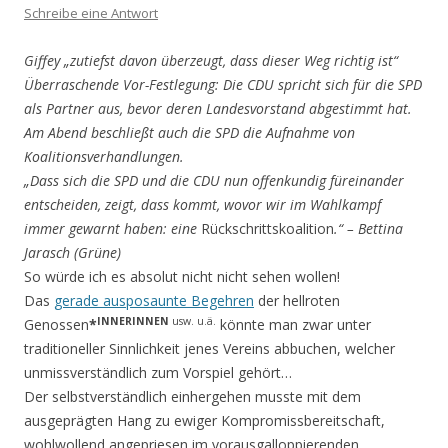
Schreibe eine Antwort
Giffey „zutiefst davon überzeugt, dass dieser Weg richtig ist“
Überraschende Vor-Festlegung: Die CDU spricht sich für die SPD
als Partner aus, bevor deren Landesvorstand abgestimmt hat.
Am Abend beschließt auch die SPD die Aufnahme von
Koalitionsverhandlungen.
„Dass sich die SPD und die CDU nun offenkundig füreinander
entscheiden, zeigt, dass kommt, wovor wir im Wahlkampf
immer gewarnt haben: eine
Rückschrittskoalition
.“ –
Bettina
Jarasch (Grüne)
So würde ich es absolut nicht nicht sehen wollen!
Das
gerade ausposaunte Begehren
der hellroten
INNERINNEN
usw. u.ä.
Genossen
*
könnte man zwar unter
traditioneller Sinnlichkeit jenes Vereins abbuchen, welcher
unmissverständlich zum Vorspiel ge­hört…
Der selbstverständlich einhergehen musste mit dem
ausgeprägten Hang zu ewiger Kompromiss­bereit­schaft,
wohlwollend angepriesen im vorausgalloppierenden