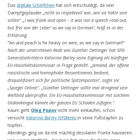
Das
digitale Scheffchen
hat sich entschuldigt, da sein
Dampfgeplauder
„nicht so respektvoll war, wie sie hätte sein
sollen“
.
„I was frank and open – it was not a speech read-out,
but ‘frei von der Leber’ as we say in German“, hieß es in der
Erklärung.
“
An and peach is he heavy on wire, as we say in German!
“
Nach der umstrittenen Rede von Günther Oettinger hat SPD-
Generalsekretärin Katarina Barley seine Eignung als künftiger
EU-Haushaltskommissar in Frage gestellt. „Jemand, der offene
rassistische und homophobe Ressentiments bedient,
disqualifiziert sich für politische Spitzenposten“, sagte sie
„Spiegel Online“. „Günther Oettinger sollte mal dringend sein
Weltbild überprüfen. Ein EU-Haushaltskommissar mit solchem
Gedankengut könnte der ganzen EU Schaden zufügen.“
Kaum geht
Oleg Popov
nicht mehr einkaufen, schon
versucht
Katarina Barley (SPD
lerin
)
in seine Fußstapfen zu
hüpfen…
Allerdings ging sie da mit mächtig desolaten Pointe hausieren.