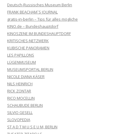
Deutsch-Russisches Museum Berlin
FRANK BEACHAM´S JOURNAL
gratis-in-berlin – Tips für alles mögliche
KINO.de – Bundeshauptdorf
KINOSZENE IM BUNDESHAUPTDORF
KRITISCHES-NETZWERK
KUBISCHE PANORAMEN
LES PAPILLONS
LÜGENMUSEUM
MUSEUMSPORTAL BERLIN
NICOLE DIANA KÄSER
NILS HEINRICH
RICK ZONTAR
RICO MOCELLIN
SCHAUBUDE BERLIN
SILVIO GESELL
SLOVOPEDIA
ST A D T M U S E U M, BERLIN
THEATER ZITADELLE