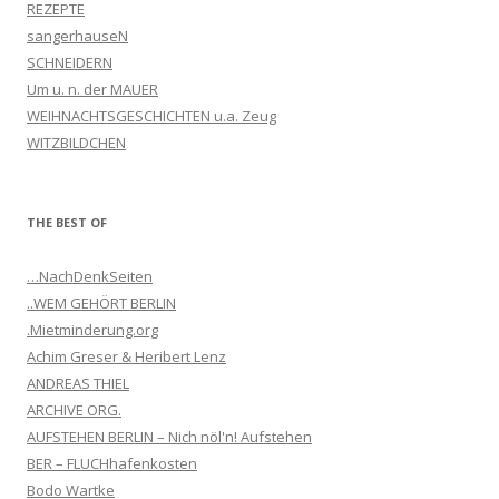
REZEPTE
sangerhauseN
SCHNEIDERN
Um u. n. der MAUER
WEIHNACHTSGESCHICHTEN u.a. Zeug
WITZBILDCHEN
THE BEST OF
…NachDenkSeiten
..WEM GEHÖRT BERLIN
.Mietminderung.org
Achim Greser & Heribert Lenz
ANDREAS THIEL
ARCHIVE ORG.
AUFSTEHEN BERLIN – Nich nöl'n! Aufstehen
BER – FLUCHhafenkosten
Bodo Wartke