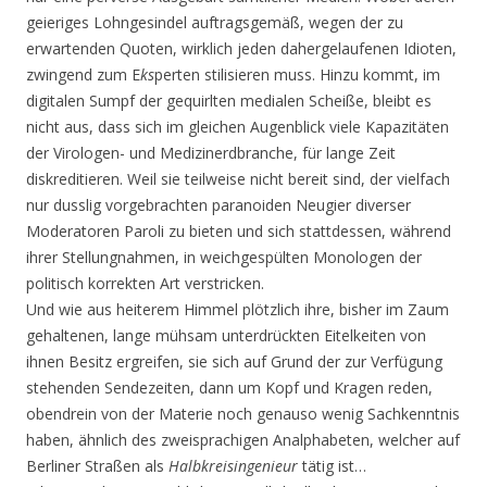
geieriges Lohngesindel auftragsgemäß, wegen der zu
erwartenden Quoten, wirklich jeden dahergelaufenen Idioten,
zwingend zum E
ks
perten stilisieren muss. Hinzu kommt, im
digitalen Sumpf der gequirlten medialen Scheiße, bleibt es
nicht aus, dass sich im gleichen Augenblick viele Kapazitäten
der Virologen- und Medizinerdbranche, für lange Zeit
diskreditieren. Weil sie teilweise nicht bereit sind, der vielfach
nur dusslig vorgebrachten paranoiden Neugier diverser
Moderatoren Paroli zu bieten und sich stattdessen, während
ihrer Stellungnahmen, in weichgespülten Monologen der
politisch korrekten Art verstricken.
Und wie aus heiterem Himmel plötzlich ihre, bisher im Zaum
gehaltenen, lange mühsam unterdrückten Eitelkeiten von
ihnen Besitz ergreifen, sie sich auf Grund der zur Verfügung
stehenden Sendezeiten, dann um Kopf und Kragen reden,
obendrein von der Materie noch genauso wenig Sachkenntnis
haben, ähnlich des zweisprachigen Analphabeten, welcher auf
Berliner Straßen als
Halbkreisingenieur
tätig ist…