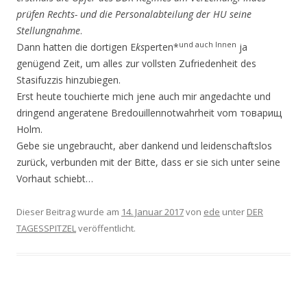
prüfen Rechts- und die Personalabteilung der HU seine
Stellungnahme
.
und auch Innen
Dann hatten die dortigen E
ks
perten*
ja
genügend Zeit, um alles zur vollsten Zufriedenheit des
Stasifuzzis hinzubiegen.
Erst heute touchierte mich jene auch mir angedachte und
dringend angeratene Bredouillennotwahrheit vom товарищ
Holm.
Gebe sie ungebraucht, aber dankend und leidenschaftslos
zurück, verbunden mit der Bitte, dass er sie sich unter seine
Vorhaut schiebt…
Dieser Beitrag wurde am
14. Januar 2017
von
ede
unter
DER
TAGESSPITZEL
veröffentlicht.