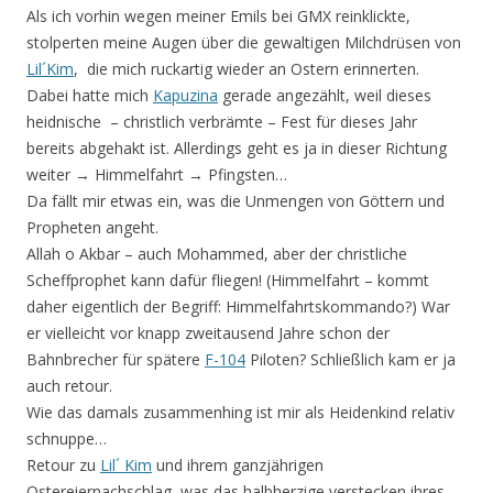
Als ich vorhin wegen meiner Emils bei GMX reinklickte,
stolperten meine Augen über die gewaltigen Milchdrüsen von
Lil´Kim
, die mich ruckartig wieder an Ostern erinnerten.
Dabei hatte mich
Kapuzina
gerade angezählt, weil dieses
heidnische – christlich verbrämte – Fest für dieses Jahr
bereits abgehakt ist. Allerdings geht es ja in dieser Richtung
weiter → Himmelfahrt → Pfingsten…
Da fällt mir etwas ein, was die Unmengen von Göttern und
Propheten angeht.
Allah o Akbar – auch Mohammed, aber der christliche
Scheffprophet kann dafür fliegen! (Himmelfahrt – kommt
daher eigentlich der Begriff: Himmelfahrtskommando?) War
er vielleicht vor knapp zweitausend Jahre schon der
Bahnbrecher für spätere
F-104
Piloten? Schließlich kam er ja
auch retour.
Wie das damals zusammenhing ist mir als Heidenkind relativ
schnuppe…
Retour zu
Lil´ Kim
und ihrem ganzjährigen
Ostereiernachschlag, was das halbherzige verstecken ihres