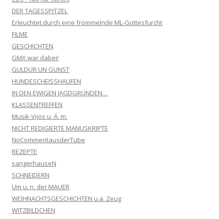
DER TAGESSPITZEL
Erleuchtet durch eine frömmelnde ML-Gottesfurcht
FILME
GESCHICHTEN
GMX war dabei!
GULDUR UN GUNST
HUNDESCHEISSHAUFEN
IN DEN EWIGEN JAGDGRÜNDEN…
KLASSENTREFFEN
Musik-Vijos u. Ä. m.
NICHT REDIGIERTE MANUSKRIPTE
NoCommentausderTube
REZEPTE
sangerhauseN
SCHNEIDERN
Um u. n. der MAUER
WEIHNACHTSGESCHICHTEN u.a. Zeug
WITZBILDCHEN