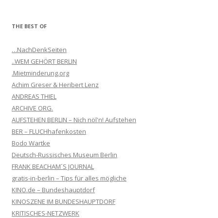
THE BEST OF
…NachDenkSeiten
..WEM GEHÖRT BERLIN
.Mietminderung.org
Achim Greser & Heribert Lenz
ANDREAS THIEL
ARCHIVE ORG.
AUFSTEHEN BERLIN – Nich nöl'n! Aufstehen
BER – FLUCHhafenkosten
Bodo Wartke
Deutsch-Russisches Museum Berlin
FRANK BEACHAM´S JOURNAL
gratis-in-berlin – Tips für alles mögliche
KINO.de – Bundeshauptdorf
KINOSZENE IM BUNDESHAUPTDORF
KRITISCHES-NETZWERK