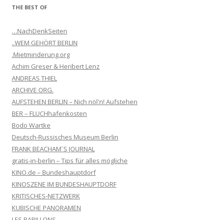
THE BEST OF
…NachDenkSeiten
..WEM GEHÖRT BERLIN
.Mietminderung.org
Achim Greser & Heribert Lenz
ANDREAS THIEL
ARCHIVE ORG.
AUFSTEHEN BERLIN – Nich nöl'n! Aufstehen
BER – FLUCHhafenkosten
Bodo Wartke
Deutsch-Russisches Museum Berlin
FRANK BEACHAM´S JOURNAL
gratis-in-berlin – Tips für alles mögliche
KINO.de – Bundeshauptdorf
KINOSZENE IM BUNDESHAUPTDORF
KRITISCHES-NETZWERK
KUBISCHE PANORAMEN
LES PAPILLONS