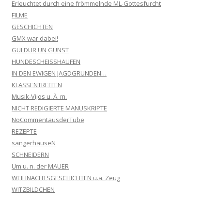
Erleuchtet durch eine frömmelnde ML-Gottesfurcht
FILME
GESCHICHTEN
GMX war dabei!
GULDUR UN GUNST
HUNDESCHEISSHAUFEN
IN DEN EWIGEN JAGDGRÜNDEN…
KLASSENTREFFEN
Musik-Vijos u. Ä. m.
NICHT REDIGIERTE MANUSKRIPTE
NoCommentausderTube
REZEPTE
sangerhauseN
SCHNEIDERN
Um u. n. der MAUER
WEIHNACHTSGESCHICHTEN u.a. Zeug
WITZBILDCHEN