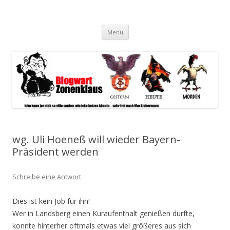
Blogwart Zonenkl@us
Alle hier veröffentlichten Texte und sonstigen medialen Inhalte
Zum
spiegeln im wesentlichen den Gesundheitszustand dieser unserer
Menü
Inhalt
springen
Gesellschaft wieder.
wg. Uli Hoeneß will wieder Bayern-
Präsident werden
Schreibe eine Antwort
Dies ist kein Job für ihn!
Wer in Landsberg einen Kuraufenthalt genießen durfte,
konnte hinterher oftmals etwas viel größeres aus sich