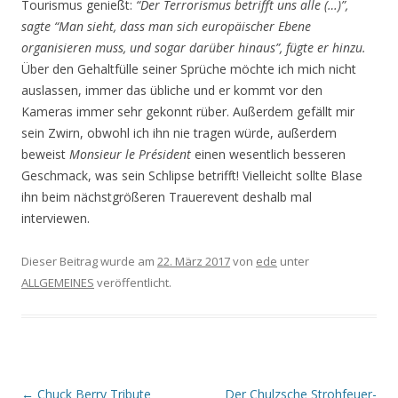
Tourismus genießt:
“Der Terrorismus betrifft uns alle (…)”,
sagte “Man sieht, dass man sich europäischer Ebene
organisieren muss, und sogar darüber hinaus”, fügte er hinzu.
Über den Gehaltfülle seiner Sprüche möchte ich mich nicht
auslassen, immer das übliche und er kommt vor den
Kameras immer sehr gekonnt rüber. Außerdem gefällt mir
sein Zwirn, obwohl ich ihn nie tragen würde, außerdem
beweist
Monsieur le Président
einen wesentlich besseren
Geschmack, was sein Schlipse betrifft! Vielleicht sollte Blase
ihn beim nächstgrößeren Trauerevent deshalb mal
interviewen.
Dieser Beitrag wurde am
22. März 2017
von
ede
unter
ALLGEMEINES
veröffentlicht.
Beitrags-
←
Chuck Berry Tribute
Der Chulzsche Strohfeuer-