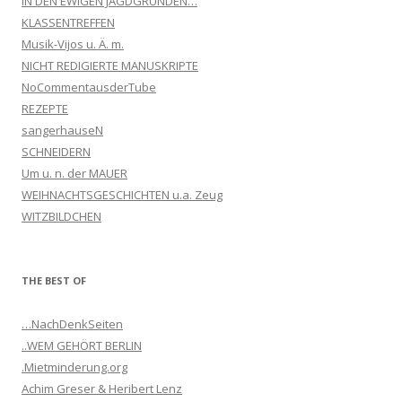
IN DEN EWIGEN JAGDGRÜNDEN…
KLASSENTREFFEN
Musik-Vijos u. Ä. m.
NICHT REDIGIERTE MANUSKRIPTE
NoCommentausderTube
REZEPTE
sangerhauseN
SCHNEIDERN
Um u. n. der MAUER
WEIHNACHTSGESCHICHTEN u.a. Zeug
WITZBILDCHEN
THE BEST OF
…NachDenkSeiten
..WEM GEHÖRT BERLIN
.Mietminderung.org
Achim Greser & Heribert Lenz