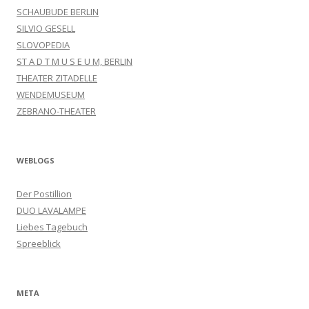
SCHAUBUDE BERLIN
SILVIO GESELL
SLOVOPEDIA
ST A D T M U S E U M, BERLIN
THEATER ZITADELLE
WENDEMUSEUM
ZEBRANO-THEATER
WEBLOGS
Der Postillion
DUO LAVALAMPE
Liebes Tagebuch
Spreeblick
META