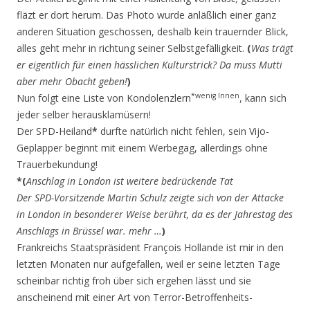
fläzt er dort herum. Das Photo wurde anläßlich einer ganz
anderen Situation geschossen, deshalb kein trauernder Blick,
alles geht mehr in richtung seiner Selbstgefälligkeit.
(
Was trägt
er eigentlich für einen hässlichen Kulturstrick? Da muss Mutti
aber mehr Obacht geben!
)
*wenig Innen
Nun folgt eine Liste von Kondolenzlern
, kann sich
jeder selber herausklamüsern!
Der SPD-Heiland
*
durfte natürlich nicht fehlen, sein Vijo-
Geplapper beginnt mit einem Werbegag, allerdings ohne
Trauerbekundung!
*(
Anschlag in London ist weitere bedrückende Tat
Der SPD-Vorsitzende Martin Schulz zeigte sich von der Attacke
in London in besonderer Weise berührt, da es der Jahrestag des
Anschlags in Brüssel war. mehr …
)
Frankreichs Staatspräsident François Hollande ist mir in den
letzten Monaten nur aufgefallen, weil er seine letzten Tage
scheinbar richtig froh über sich ergehen lässt und sie
anscheinend mit einer Art von Terror-Betroffenheits-