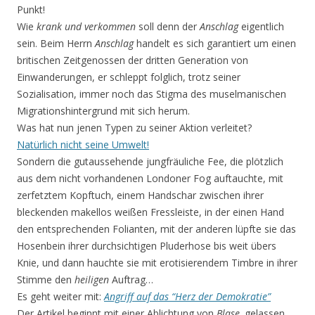
Punkt!
Wie
krank und verkommen
soll denn der
Anschlag
eigentlich
sein. Beim Herrn
Anschlag
handelt es sich garantiert um einen
britischen Zeitgenossen der dritten Generation von
Einwanderungen, er schleppt folglich, trotz seiner
Sozialisation, immer noch das Stigma des muselmanischen
Migrationshintergrund mit sich herum.
Was hat nun jenen Typen zu seiner Aktion verleitet?
Natürlich nicht seine Umwelt!
Sondern die gutaussehende jungfräuliche Fee, die plötzlich
aus dem nicht vorhandenen Londoner Fog auftauchte, mit
zerfetztem Kopftuch, einem Handschar zwischen ihrer
bleckenden makellos weißen Fressleiste, in der einen Hand
den entsprechenden Folianten, mit der anderen lüpfte sie das
Hosenbein ihrer durchsichtigen Pluderhose bis weit übers
Knie, und dann hauchte sie mit erotisierendem Timbre in ihrer
Stimme den
heiligen
Auftrag…
Es geht weiter mit:
Angriff auf das “Herz der Demokratie”
Der Artikel beginnt mit einer Ablichtung von
Blase,
gelassen