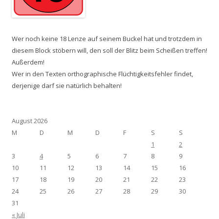
Wer noch keine 18 Lenze auf seinem Buckel hat und trotzdem in
diesem Block stöbern will, den soll der Blitz beim Scheißen treffen!
Außerdem!
Wer in den Texten orthographische Flüchtigkeitsfehler findet,
derjenige darf sie natürlich behalten!
August 2026
M
D
M
D
F
S
S
1
2
3
4
5
6
7
8
9
10
11
12
13
14
15
16
17
18
19
20
21
22
23
24
25
26
27
28
29
30
31
« Juli