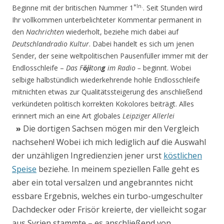
*In.
Beginne mit der britischen Nummer 1
. Seit Stunden wird
Ihr vollkommen unterbelichteter Kommentar permanent in
den
Nachrichten
wiederholt, beziehe mich dabei auf
Deutschlandradio Kultur
. Dabei handelt es sich um jenen
Sender, der seine weltpolitischen Pausenfüller immer mit der
Endlosschleife –
Das
F
öji
ton
g
im Radio –
beginnt. Wobei
selbige halbstündlich wiederkehrende hohle Endlosschleife
mitnichten etwas zur Qualitätssteigerung des anschließend
verkündeten politisch korrekten Kokolores beiträgt. Alles
erinnert mich an eine Art globales
Leipziger Allerlei
»
Die dortigen Sachsen mögen mir den Vergleich
nachsehen! W
obei ich mich lediglich auf die Auswahl
der unzähligen Ingredienzien jener urst
köstlichen
Speise
beziehe. In meinem speziellen Falle geht es
aber ein total versalzen und angebranntes nicht
essbare Ergebnis, welches ein turbo-umgeschulter
Dachdecker oder Frisör kreierte, der vielleicht sogar
aus Syrien stammte – es anschließend von