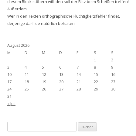
diesem Block stöbern will, den soll der Blitz beim Scheißen treffen!
Außerdem!
Wer in den Texten orthographische Flüchtigkeitsfehler findet,
derjenige darf sie natürlich behalten!
August 2026
M
D
M
D
F
S
S
1
2
3
4
5
6
7
8
9
10
11
12
13
14
15
16
17
18
19
20
21
22
23
24
25
26
27
28
29
30
31
« Juli
Suchen
nach: