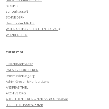
REZEPTE
sangerhauseN
SCHNEIDERN
Um u. n. der MAUER
WEIHNACHTSGESCHICHTEN u.a. Zeug
WITZBILDCHEN
THE BEST OF
…NachDenkSeiten
..WEM GEHÖRT BERLIN
.Mietminderung.org
Achim Greser & Heribert Lenz
ANDREAS THIEL
ARCHIVE ORG.
AUFSTEHEN BERLIN – Nich nöl'n! Aufstehen
BER – FLUCHhafenkosten