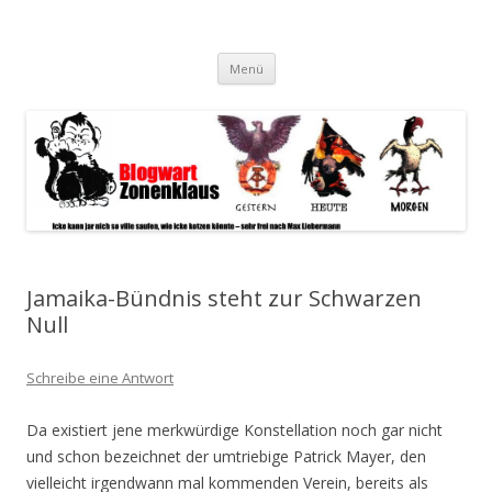
Blogwart Zonenkl@us
Alle hier veröffentlichten Texte und sonstigen medialen Inhalte
Zum
spiegeln im wesentlichen den Gesundheitszustand dieser unserer
Menü
Inhalt
springen
Gesellschaft wieder.
Jamaika-Bündnis steht zur Schwarzen
Null
Schreibe eine Antwort
Da existiert jene merkwürdige Konstellation noch gar nicht
und schon bezeichnet der umtriebige Patrick Mayer, den
vielleicht irgendwann mal kommenden Verein, bereits als