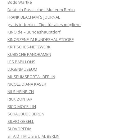
Bodo Wartke
Deutsch-Russisches Museum Berlin
FRANK BEACHAM´S JOURNAL
gratis-in-berlin – Tips für alles mögliche
KINO.de – Bundeshauptdorf
KINOSZENE IM BUNDESHAUPTDORF
KRITISCHES-NETZWERK
KUBISCHE PANORAMEN
LES PAPILLONS
LÜGENMUSEUM
MUSEUMSPORTAL BERLIN
NICOLE DIANA KÄSER
NILS HEINRICH
RICK ZONTAR
RICO MOCELLIN
SCHAUBUDE BERLIN
SILVIO GESELL
SLOVOPEDIA
ST A D T M U S E U M, BERLIN