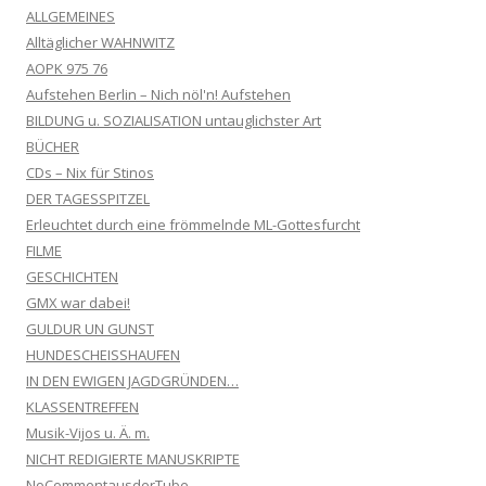
ALLGEMEINES
Alltäglicher WAHNWITZ
AOPK 975 76
Aufstehen Berlin – Nich nöl'n! Aufstehen
BILDUNG u. SOZIALISATION untauglichster Art
BÜCHER
CDs – Nix für Stinos
DER TAGESSPITZEL
Erleuchtet durch eine frömmelnde ML-Gottesfurcht
FILME
GESCHICHTEN
GMX war dabei!
GULDUR UN GUNST
HUNDESCHEISSHAUFEN
IN DEN EWIGEN JAGDGRÜNDEN…
KLASSENTREFFEN
Musik-Vijos u. Ä. m.
NICHT REDIGIERTE MANUSKRIPTE
NoCommentausderTube