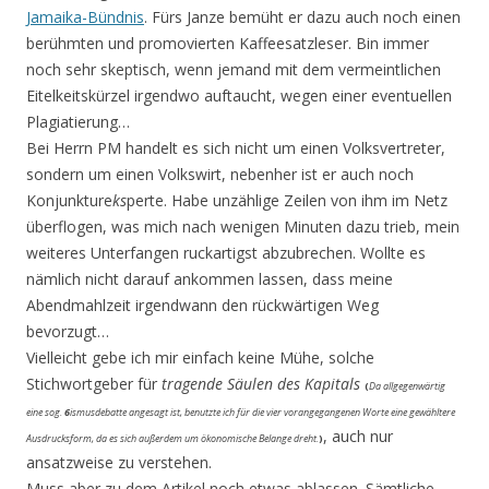
Jamaika-Bündnis
. Fürs Janze bemüht er dazu auch noch einen
berühmten und promovierten Kaffeesatzleser. Bin immer
noch sehr skeptisch, wenn jemand mit dem vermeintlichen
Eitelkeitskürzel irgendwo auftaucht, wegen einer eventuellen
Plagiatierung…
Bei Herrn PM handelt es sich nicht um einen Volksvertreter,
sondern um einen Volkswirt, nebenher ist er auch noch
Konjunkture
ks
perte. Habe unzählige Zeilen von ihm im Netz
überflogen, was mich nach wenigen Minuten dazu trieb, mein
weiteres Unterfangen ruckartigst abzubrechen. Wollte es
nämlich nicht darauf ankommen lassen, dass meine
Abendmahlzeit irgendwann den rückwärtigen Weg
bevorzugt…
Vielleicht gebe ich mir einfach keine Mühe, solche
Stichwortgeber für
tragende Säulen
des Kapitals
(
Da allgegenwärtig
eine sog.
6
ismusdebatte angesagt ist, benutzte ich für die vier vorangegangenen Worte eine gewähltere
, auch nur
Ausdrucksform, da es sich außerdem um ökonomische Belange dreht.
)
ansatzweise zu verstehen.
Muss aber zu dem Artikel noch etwas ablassen. Sämtliche