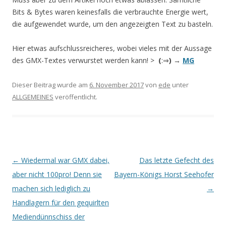
Bits & Bytes waren keinesfalls die verbrauchte Energie wert,
die aufgewendet wurde, um den angezeigten Text zu basteln.
Hier etwas aufschlussreicheres, wobei vieles mit der Aussage
des GMX-Textes verwurstet werden kann! >
(
:⇒
)
→
MG
Dieser Beitrag wurde am
6. November 2017
von
ede
unter
ALLGEMEINES
veröffentlicht.
Beitrags-
←
Wiedermal war GMX dabei,
Das letzte Gefecht des
Navigation
aber nicht 100pro! Denn sie
Bayern-Königs Horst Seehofer
machen sich lediglich zu
→
Handlagern für den gequirlten
Mediendünnschiss der