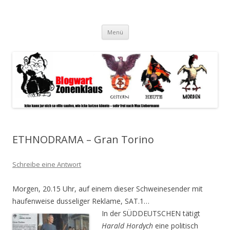
Blogwart Zonenkl@us
Alle hier veröffentlichten Texte und sonstigen medialen Inhalte
Zum
spiegeln im wesentlichen den Gesundheitszustand dieser unserer
Menü
Inhalt
springen
Gesellschaft wieder.
ETHNODRAMA – Gran Torino
Schreibe eine Antwort
Morgen, 20.15 Uhr, auf einem dieser Schweinesender mit
haufenweise dusseliger Reklame, SAT.1…
In der SÜDDEUTSCHEN tätigt
Harald Hordych
eine politisch