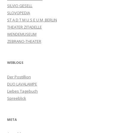
SILVIO GESELL
SLOVOPEDIA
ST A D T M U S E U M, BERLIN
THEATER ZITADELLE
WENDEMUSEUM
ZEBRANO-THEATER
WEBLOGS
Der Postillion
DUO LAVALAMPE
Liebes Tagebuch
Spreeblick
META