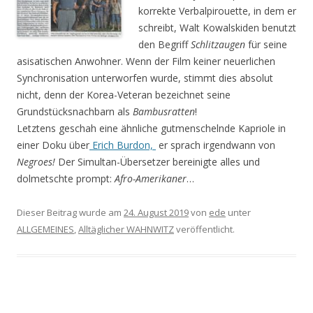
korrekte Verbalpirouette, in dem er
schreibt, Walt Kowalskiden benutzt
den Begriff
Schlitzaugen
für seine
asisatischen Anwohner. Wenn der Film keiner neuerlichen
Synchronisation unterworfen wurde, stimmt dies absolut
nicht, denn der Korea-Veteran bezeichnet seine
Grundstücksnachbarn als
Bambusratten
!
Letztens geschah eine ähnliche gutmenschelnde Kapriole in
einer Doku über
Erich Burdon,
er sprach irgendwann von
Negroes!
Der Simultan-Übersetzer bereinigte alles und
dolmetschte prompt:
Afro-Amerikaner
…
Dieser Beitrag wurde am
24. August 2019
von
ede
unter
ALLGEMEINES
,
Alltäglicher WAHNWITZ
veröffentlicht.