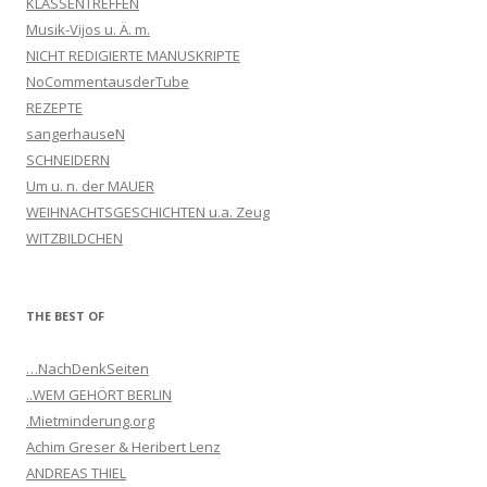
KLASSENTREFFEN
Musik-Vijos u. Ä. m.
NICHT REDIGIERTE MANUSKRIPTE
NoCommentausderTube
REZEPTE
sangerhauseN
SCHNEIDERN
Um u. n. der MAUER
WEIHNACHTSGESCHICHTEN u.a. Zeug
WITZBILDCHEN
THE BEST OF
…NachDenkSeiten
..WEM GEHÖRT BERLIN
.Mietminderung.org
Achim Greser & Heribert Lenz
ANDREAS THIEL