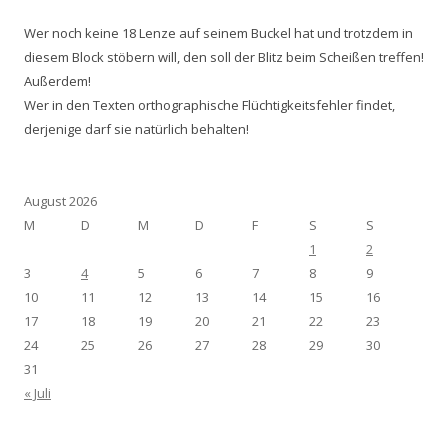
Wer noch keine 18 Lenze auf seinem Buckel hat und trotzdem in
diesem Block stöbern will, den soll der Blitz beim Scheißen treffen!
Außerdem!
Wer in den Texten orthographische Flüchtigkeitsfehler findet,
derjenige darf sie natürlich behalten!
August 2026
M
D
M
D
F
S
S
1
2
3
4
5
6
7
8
9
10
11
12
13
14
15
16
17
18
19
20
21
22
23
24
25
26
27
28
29
30
31
« Juli