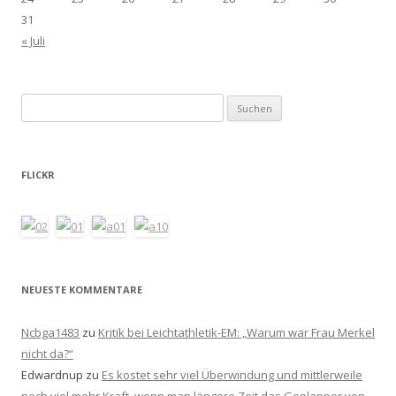
31
« Juli
Suchen
nach:
FLICKR
NEUESTE KOMMENTARE
Ncbga1483
zu
Kritik bei Leichtathletik-EM: „Warum war Frau Merkel
nicht da?“
Edwardnup
zu
Es kostet sehr viel Überwindung und mittlerweile
noch viel mehr Kraft, wenn man längere Zeit das Geplapper von