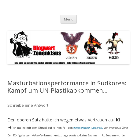
Blogwart Zonenkl@us
Alle hier veröffentlichten Texte und sonstigen medialen Inhalte
Zum
spiegeln im wesentlichen den Gesundheitszustand dieser unserer
Menü
Inhalt
springen
Gesellschaft wieder.
Masturbationsperformance in Südkorea:
Kampf um UN-Plastikabkommen…
Schreibe eine Antwort
Den oberen Satz hatte ich wegen etwas Vertrauen auf
KI
◄
Ich meine mit dem Kürzel auf keinen Fall den
K
ategori­scher
I
mperativ
von
Immanuel Cunt
!
(
Den Königsberger
Vielosofen
kennt heutzu­tage sowieso keine Sau mehr. Außerdem wurde