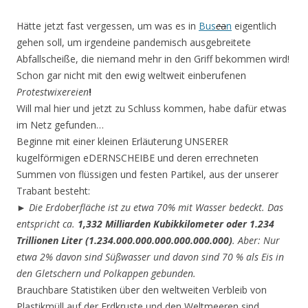
Hätte jetzt fast vergessen, um was es in
Bus
e
a
n
eigentlich
gehen soll, um irgendeine pandemisch ausgebreitete
Abfallscheiße, die niemand mehr in den Griff bekommen wird!
Schon gar nicht mit den ewig weltweit einberufenen
Protestwixereien
!
Will mal hier und jetzt zu Schluss kommen, habe dafür etwas
im Netz gefunden…
Beginne mit einer kleinen Erläuterung UNSERER
kugelförmigen eDERNSCHEIBE und deren errechneten
Summen von flüssigen und festen Partikel, aus der unserer
Trabant besteht:
►
Die Erdoberfläche ist zu etwa 70% mit Wasser bedeckt. Das
entspricht ca.
1,332 Milliarden Kubikkilometer oder 1.234
Trillionen Liter (1.234.000.000.000.000.000.000)
. Aber: Nur
etwa 2% davon sind Süßwasser und davon sind 70 % als Eis in
den Gletschern und Polkappen gebunden.
Brauchbare Statistiken über den weltweiten Verbleib von
Plastikmüll auf der Erdkruste und den Weltmeeren sind