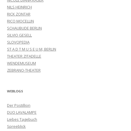
NILS HEINRICH
RICK ZONTAR
RICO MOCELLIN
SCHAUBUDE BERLIN
SILVIO GESELL
SLOVOPEDIA
ST A D T M U S E U M, BERLIN
THEATER ZITADELLE
WENDEMUSEUM
ZEBRANO-THEATER
WEBLOGS
Der Postillion
DUO LAVALAMPE
Liebes Tagebuch
Spreeblick