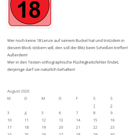
Wer noch keine 18 Lenze auf seinem Buckel hat und trotzdem in
diesem Block stöbern will, den soll der Blitz beim Scheißen treffen!
Außerdem!
Wer in den Texten orthographische Flüchtigkeitsfehler findet,
derjenige darf sie natürlich behalten!
August 2026
M
D
M
D
F
S
S
1
2
3
4
5
6
7
8
9
10
11
12
13
14
15
16
17
18
19
20
21
22
23
24
25
26
27
28
29
30