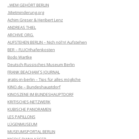
..WEM GEHÖRT BERLIN
.Mietminderung.org
Achim Greser & Heribert Lenz
ANDREAS THIEL
ARCHIVE ORG.
AUFSTEHEN BERLIN – Nich nöl'n! Aufstehen
BER – FLUCHhafenkosten
Bodo Wartke
Deutsch-Russisches Museum Berlin
FRANK BEACHAM´S JOURNAL
gratis-in-berlin – Tips für alles mögliche
KINO.de – Bundeshauptdorf
KINOSZENE IM BUNDESHAUPTDORF
KRITISCHES-NETZWERK
KUBISCHE PANORAMEN
LES PAPILLONS
LÜGENMUSEUM
MUSEUMSPORTAL BERLIN
NICOLE DIANA KÄSER