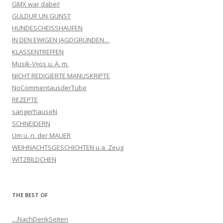
GMX war dabei!
GULDUR UN GUNST
HUNDESCHEISSHAUFEN
IN DEN EWIGEN JAGDGRÜNDEN…
KLASSENTREFFEN
Musik-Vijos u. Ä. m.
NICHT REDIGIERTE MANUSKRIPTE
NoCommentausderTube
REZEPTE
sangerhauseN
SCHNEIDERN
Um u. n. der MAUER
WEIHNACHTSGESCHICHTEN u.a. Zeug
WITZBILDCHEN
THE BEST OF
…NachDenkSeiten