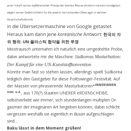
jener Inhalt seines
aufklärerischen
Prinzips
der breiten Masse ohnehin niemals kundgetan,
wegen seiner Gefährlichkeit für die jeweils herrschenden
Eliten
, egal in wel­cher
Gesellschaftsform
!)
in die Übersetzermaschine von Google getastet.
Heraus kam dann jene
koreanische
Antwort:
한국의 자
: UN
위 행위
플라스틱 협약을 위한 투쟁
Misstrauisch unternahm ich natürlich eine umgedrehte Probe,
dabei antwortete mir die Maschine:
S
üdkoreas Masturbation:
Der Kampf für eine UN-Kunststoffkonvention
Könnte man fast so stehen lassen, allerdings spielt Südkorea
lediglich den Gastgeber für diese Po­litswinger-Festivität. Auf
INNERINNEN
der Massen von phrasierende Masturbatoren*
usw. u.ä.
, aus 170(?) Staaten UNERER eRDENSCHEIBE,
selbstverliebt wie immer, sich stundenlangen multiplen Or­
gasmen der imaginären Art hingeben können, dabei schlicht
vergessen weshalb sie eigentlich in
Bu­san
aufgeschlagen
sind…
Baku lässt in dem Moment grü§en!