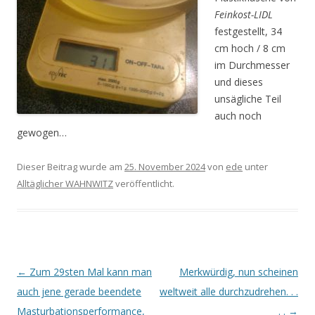
Feinkost-LIDL
festgestellt, 34
cm hoch / 8 cm
im Durch­messer
und dieses
unsägliche Teil
auch noch
gewogen…
Dieser Beitrag wurde am
25. November 2024
von
ede
unter
Alltäglicher WAHNWITZ
veröffentlicht.
Beitrags-
←
Zum 29sten Mal kann man
Merkwürdig, nun scheinen
Navigation
auch jene gerade beendete
weltweit alle durchzudrehen. . .
Masturbationsperformance,
. .
→