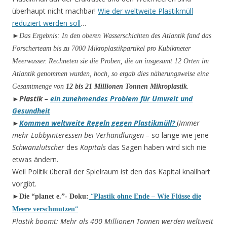
überhaupt nicht machbar!
Wie der weltweite Plastikmüll
reduziert werden soll
…
►
Das Ergebnis: In den oberen Wasserschichten des Atlantik fand das
Forscherteam bis zu 7000 Mikroplastikpartikel pro Kubikmeter
Meerwasser. Rechneten sie die Proben, die an insgesamt 12 Orten im
Atlantik genommen wurden, hoch, so ergab dies näherungsweise eine
Gesamtmenge von
12 bis 21 Millionen Tonnen Mikroplastik
.
►
P
lastik –
ein zunehmendes Problem für Umwelt und
Gesundheit
►
Kommen weltweite Regeln gegen Plastikmüll?
(
Immer
mehr Lobbyinteressen bei Verhandlun­gen –
so lange wie jene
Schwanzlutscher
des
Kapitals
das Sagen haben wird sich nie
etwas ändern.
Weil Politik überall der Spielraum ist den das Kapital knallhart
vorgibt.
►
Die “planet e.”- Doku:
“
Plastik ohne Ende
–
Wie
Flüsse die
Meere verschmutzen
“
Plastik boomt: Mehr als 400 Millionen Tonnen werden weltweit