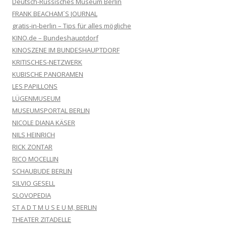
Deutsch-Russisches Museum Berlin
FRANK BEACHAM´S JOURNAL
gratis-in-berlin – Tips für alles mögliche
KINO.de – Bundeshauptdorf
KINOSZENE IM BUNDESHAUPTDORF
KRITISCHES-NETZWERK
KUBISCHE PANORAMEN
LES PAPILLONS
LÜGENMUSEUM
MUSEUMSPORTAL BERLIN
NICOLE DIANA KÄSER
NILS HEINRICH
RICK ZONTAR
RICO MOCELLIN
SCHAUBUDE BERLIN
SILVIO GESELL
SLOVOPEDIA
ST A D T M U S E U M, BERLIN
THEATER ZITADELLE