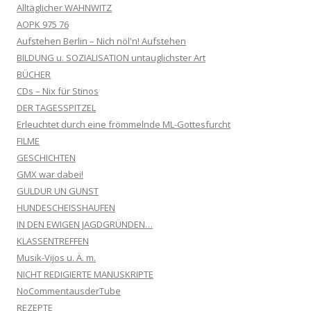
Alltäglicher WAHNWITZ
AOPK 975 76
Aufstehen Berlin – Nich nöl'n! Aufstehen
BILDUNG u. SOZIALISATION untauglichster Art
BÜCHER
CDs – Nix für Stinos
DER TAGESSPITZEL
Erleuchtet durch eine frömmelnde ML-Gottesfurcht
FILME
GESCHICHTEN
GMX war dabei!
GULDUR UN GUNST
HUNDESCHEISSHAUFEN
IN DEN EWIGEN JAGDGRÜNDEN…
KLASSENTREFFEN
Musik-Vijos u. Ä. m.
NICHT REDIGIERTE MANUSKRIPTE
NoCommentausderTube
REZEPTE