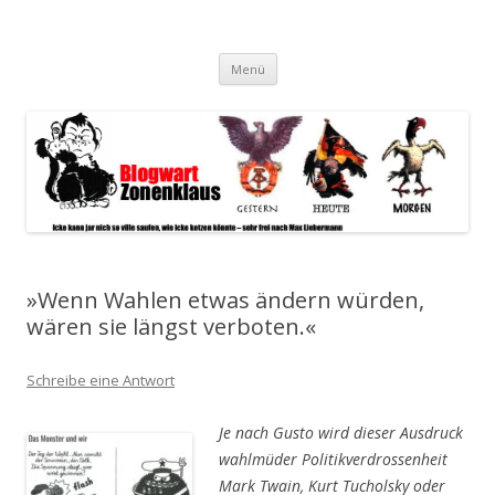
Blogwart Zonenkl@us
Alle hier veröffentlichten Texte und sonstigen medialen Inhalte
Zum
spiegeln im wesentlichen den Gesundheitszustand dieser unserer
Menü
Inhalt
springen
Gesellschaft wieder.
»Wenn Wahlen etwas ändern würden,
wären sie längst verboten.«
Schreibe eine Antwort
Je nach Gusto wird dieser Ausdruck
wahlmüder Politikverdrossenheit
Mark Twain, Kurt Tucholsky oder