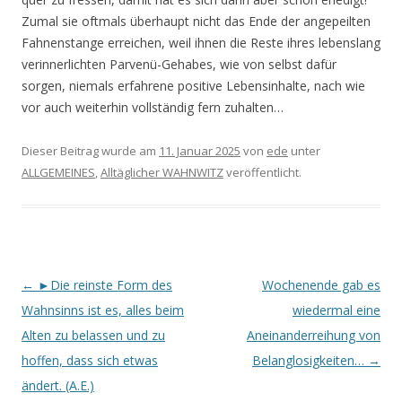
Zumal sie oftmals überhaupt nicht das Ende der angepeilten
Fahnenstange erreichen, weil ihnen die Reste ihres lebenslang
verinnerlichten Parvenü-Gehabes, wie von selbst dafür
sorgen, niemals er­fahrene positive Lebensinhalte, nach wie
vor auch weiterhin vollständig fern zuhalten…
Dieser Beitrag wurde am
11. Januar 2025
von
ede
unter
ALLGEMEINES
,
Alltäglicher WAHNWITZ
veröffentlicht.
Beitrags-
←
►Die reinste Form des
Wochenende gab es
Navigation
Wahnsinns ist es, alles beim
wiedermal eine
Alten zu belassen und zu
Aneinanderreihung von
hoffen, dass sich etwas
Belanglosigkeiten…
→
ändert. (A.E.)