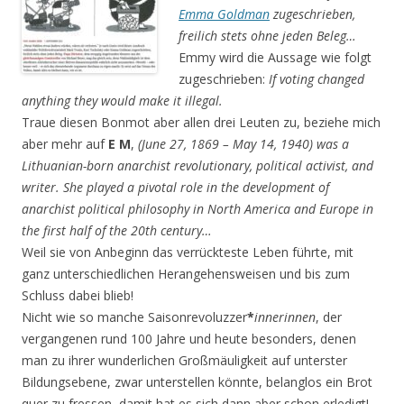
Emma Goldman
zugeschrieben,
freilich stets ohne jeden Beleg…
Emmy wird die Aussage wie folgt
zugeschrieben:
If voting changed
anything they would make it illegal.
Traue diesen Bonmot aber allen drei Leuten zu, beziehe mich
aber mehr auf
E M
,
(June 27, 1869 – May 14, 1940) was a
Lithuanian-born anarchist revolutionary, political activist, and
writer. She played a pivotal role in the development of
anarchist political philosophy in North America and Europe in
the first half of the 20th century…
Weil sie von Anbeginn das verrückteste Leben führte, mit
ganz unterschiedlichen Herangehenswei­sen und bis zum
Schluss dabei blieb!
Nicht wie so manche Saisonrevoluzzer
*
innerinnen
, der
vergangenen rund 100 Jahre und heute besonders, denen
man zu ihrer wunderlichen Großmäuligkeit auf unterster
Bildungsebene, zwar unterstellen könnte, belanglos ein Brot
quer zu fressen, damit hat es sich dann aber schon erledigt!