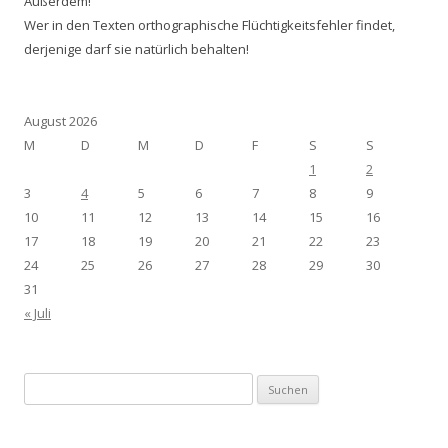
Außerdem!
Wer in den Texten orthographische Flüchtigkeitsfehler findet,
derjenige darf sie natürlich behalten!
August 2026
M
D
M
D
F
S
S
1
2
3
4
5
6
7
8
9
10
11
12
13
14
15
16
17
18
19
20
21
22
23
24
25
26
27
28
29
30
31
« Juli
Suchen
nach: