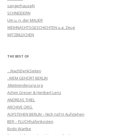
sangerhauseN
SCHNEIDERN
Um u. n. der MAUER
WEIHNACHTSGESCHICHTEN u.a. Zeug
WITZBILDCHEN
THE BEST OF
…NachDenkSeiten
..WEM GEHÖRT BERLIN
.Mietminderung.org
Achim Greser & Heribert Lenz
ANDREAS THIEL
ARCHIVE ORG.
AUFSTEHEN BERLIN – Nich nöl'n! Aufstehen
BER – FLUCHhafenkosten
Bodo Wartke