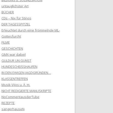
BILDUNG u. SOZIALISATION
untauglichster Art
BÜCHER
CDs – Nix für Stinos
DER TAGESSPITZEL
Erleuchtet durch eine frömmelnde ML-
Gottesfurcht
FILME
GESCHICHTEN
GMX war dabei!
GULDUR UN GUNST
HUNDESCHEISSHAUFEN
IN DEN EWIGEN JAGDGRÜNDEN…
KLASSENTREFFEN
Musik-Vijos u. Ä. m.
NICHT REDIGIERTE MANUSKRIPTE
NoCommentausderTube
REZEPTE
sangerhauseN