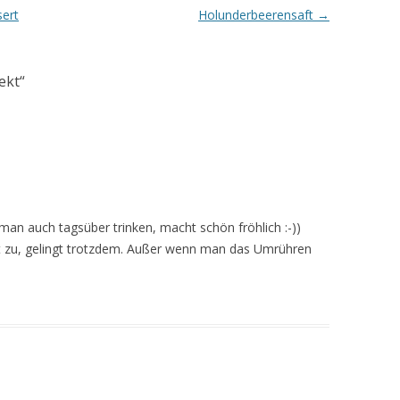
ert
Holunderbeerensaft
→
ekt
“
 man auch tagsüber trinken, macht schön fröhlich :-))
ht zu, gelingt trotzdem. Außer wenn man das Umrühren