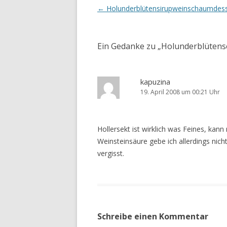
Beitrags-
←
Holunderblütensirupweinschaumdess
Navigation
Ein Gedanke zu „
Holunderblütens
kapuzina
19. April 2008 um 00:21 Uhr
Hollersekt ist wirklich was Feines, kann
Weinsteinsäure gebe ich allerdings nic
vergisst.
Schreibe einen Kommentar