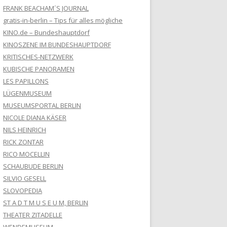
FRANK BEACHAM´S JOURNAL
gratis-in-berlin – Tips für alles mögliche
KINO.de – Bundeshauptdorf
KINOSZENE IM BUNDESHAUPTDORF
KRITISCHES-NETZWERK
KUBISCHE PANORAMEN
LES PAPILLONS
LÜGENMUSEUM
MUSEUMSPORTAL BERLIN
NICOLE DIANA KÄSER
NILS HEINRICH
RICK ZONTAR
RICO MOCELLIN
SCHAUBUDE BERLIN
SILVIO GESELL
SLOVOPEDIA
ST A D T M U S E U M, BERLIN
THEATER ZITADELLE