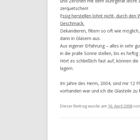
und Zitronen mit dem Rührgerät leicht
zerquetschen!
E
ssig herstellen lohnt nicht, durch de
Geschmack.
Dekandieren, filtern so oft wie möglich,
dann in Gläsern aus.
Aus eigener Erfahrung – alles in sehr g
in die pralle Sonne stellen, bis es heft
Hört es schließlich fast auf, können di
lagern.
Im Jahre des Herrn, 2004, sind mir 12 
vorhanden war und ich die Glasteile zu 
Dieser Beitrag wurde am
16. April 2008
vo