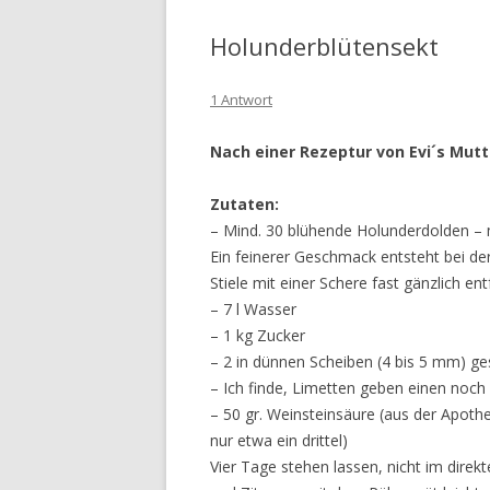
Holunderblütensekt
1 Antwort
N
ach einer Rezeptur von Evi´s Mutt
Zutaten:
– Mind. 30 blühende Holunderdolden –
Ein feinerer Geschmack entsteht bei 
Stiele mit einer Schere fast gänzlich e
– 7 l Wasser
– 1 kg Zucker
– 2 in dünnen Scheiben (4 bis 5 mm) ge
– Ich finde, Limetten geben einen noc
– 50 gr. Weinsteinsäure (aus der Apoth
nur etwa ein drittel)
Vier Tage stehen lassen, nicht im dire