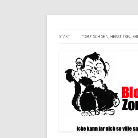
Alle hier veröffentlichten Texte und son
Blogwart Zonenkl@
START
“DEUTSCH SEIN, HEISST TREU SEIN