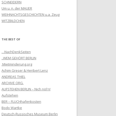
SCHNEIDERN
Um u. n. der MAUER
WEIHNACHTSGESCHICHTEN u.a. Zeug
WITZBILDCHEN
THE BEST OF
…NachDenkSeiten
..WEM GEHÖRT BERLIN
.Mietminderung.org
Achim Greser & Heribert Lenz
ANDREAS THIEL
ARCHIVE ORG.
AUFSTEHEN BERLIN – Nich nöl'n!
Aufstehen
BER – FLUCHhafenkosten
Bodo Wartke
Deutsch-Russisches Museum Berlin