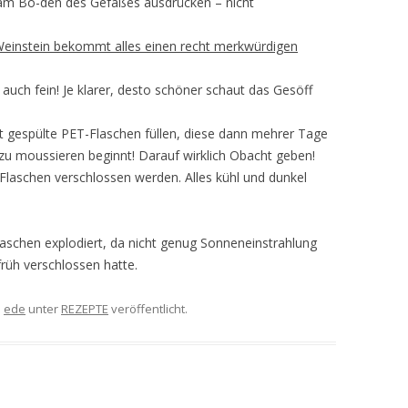
 am Bo-den des Gefäßes ausdrücken – nicht
n Weinstein bekommt alles einen recht merkwürdigen
 auch fein! Je klarer, desto schöner schaut das Gesöff
ut gespülte PET-Flaschen füllen, diese dann mehrer Tage
ig zu moussieren beginnt! Darauf wirklich Obacht geben!
e Flaschen verschlossen werden. Alles kühl und dunkel
Flaschen explodiert, da nicht genug Sonneneinstrahlung
früh verschlossen hatte.
n
ede
unter
REZEPTE
veröffentlicht.