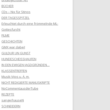
untauglichster Art
BÜCHER
CDs – Nix für Stinos
DER TAGESSPITZEL
Erleuchtet durch eine frömmelnde ML-
Gottesfurcht
FILME
GESCHICHTEN
GMX war dabei!
GULDUR UN GUNST
HUNDESCHEISSHAUFEN
IN DEN EWIGEN JAGDGRÜNDEN…
KLASSENTREFFEN
Musik-Vijos u. Ä. m.
NICHT REDIGIERTE MANUSKRIPTE
NoCommentausderTube
REZEPTE
sangerhauseN
SCHNEIDERN