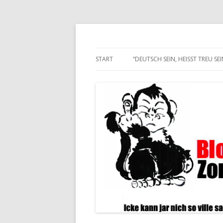
Alle hier veröffentlichten Texte und son
Blogwart Zonenkl@
START
“DEUTSCH SEIN, HEISST TREU SEIN