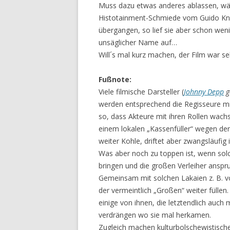
Muss dazu etwas anderes ablassen, wä
Histotainment-Schmiede vom Guido Kn
übergangen, so lief sie aber schon wen
unsäglicher Name auf…
Will´s mal kurz machen, der Film war se
Fußnote:
Viele filmische Darsteller (
Johnny Depp
g
werden entsprechend die Regisseure mi
so, dass Akteure mit ihren Rollen wach
einem lokalen „Kassenfüller“ wegen de
weiter Kohle, driftet aber zwangsläufig 
Was aber noch zu toppen ist, wenn sol
bringen und die großen Verleiher ansp
Gemeinsam mit solchen Lakaien z. B. v
der vermeintlich „Großen“ weiter füllen
einige von ihnen, die letztendlich auch
verdrängen wo sie mal herkamen.
Zugleich machen kulturbolschewistisc