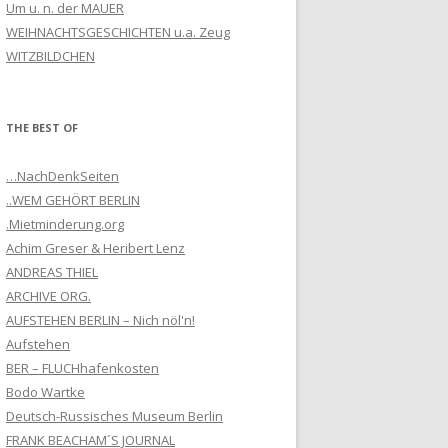
Um u. n. der MAUER
WEIHNACHTSGESCHICHTEN u.a. Zeug
WITZBILDCHEN
THE BEST OF
…NachDenkSeiten
..WEM GEHÖRT BERLIN
.Mietminderung.org
Achim Greser & Heribert Lenz
ANDREAS THIEL
ARCHIVE ORG.
AUFSTEHEN BERLIN – Nich nöl'n!
Aufstehen
BER – FLUCHhafenkosten
Bodo Wartke
Deutsch-Russisches Museum Berlin
FRANK BEACHAM´S JOURNAL