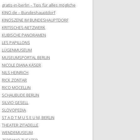
gratis-in-berlin – Tips für alles mögliche
KINO.de – Bundeshauptdorf
KINOSZENE IM BUNDESHAUPTDORF
KRITISCHES-NETZWERK
KUBISCHE PANORAMEN
LES PAPILLONS
LÜGENMUSEUM
MUSEUMSPORTAL BERLIN
NICOLE DIANA KÄSER
NILS HEINRICH
RICK ZONTAR
RICO MOCELLIN
SCHAUBUDE BERLIN
SILVIO GESELL
SLOVOPEDIA
ST A D T M U S E U M, BERLIN
THEATER ZITADELLE
WENDEMUSEUM