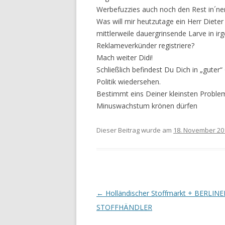
Werbefuzzies auch noch den Rest in´ne
Was will mir heutzutage ein Herr Dieter
mittlerweile dauergrinsende Larve in 
Reklameverkünder registriere?
Mach weiter Didi!
Schließlich befindest Du Dich in „guter
Politik wiedersehen.
Bestimmt eins Deiner kleinsten Proble
Minuswachstum krönen dürfen
Dieser Beitrag wurde am
18. November 20
Beitrags-
←
Holländischer Stoffmarkt + BERLINE
Navigation
STOFFHÄNDLER