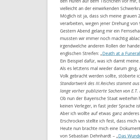
den Hufen auf dem Tischchen vor mir, 
vielleicht an der einwirkenden Schwerkraf
Möglich ist ja, dass sich meine grauen Z
verarbeiten, wegen jener Drehung von
Gestern Abend gelang mir ein Fernseha
mussten wir immer noch mächtig ablache
irgendwelche anderen Rollen der hand
englischen Streifen: „
Death at a Funeral
Ein Beispiel dafür, was ich damit meine.
Als es letztens mal wieder darum ging,
Volk gebracht werden sollte, stöberte i
Standartwerk des III.Reiches stammt aus
lange vorher publizierte Sachen von E.T.
Ob nun der Bayerische Staat weiterhin h
keinen Verleger, in fast jeder Sprache is
Aber ich wollte auf etwas ganz anderes
Erschrocken stellte ich fest, dass mich
Heute nun brachte mich eine Dokument
von Sebastian Dehnhardt – „
Das Wunde