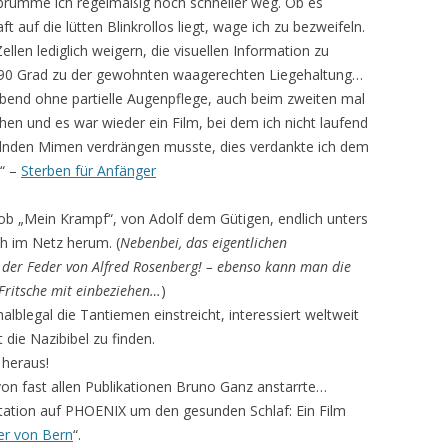
brumme ich regelmäßig noch schneller weg. Ob es
t auf die lütten Blinkrollos liegt, wage ich zu bezweifeln.
ellen lediglich weigern, die visuellen Information zu
 90 Grad zu der gewohnten waagerechten Liegehaltung…
bend ohne partielle Augenpflege, auch beim zweiten mal
n und es war wieder ein Film, bei dem ich nicht laufend
elnden Mimen verdrängen musste, dies verdankte ich dem
“ –
Sterben für Anfänger
 ob „Mein Krampf“, von Adolf dem Gütigen, endlich unters
ch im Netz herum. (
Nebenbei, das eigentlichen
 der Feder von Alfred Rosenberg! – ebenso kann man die
 Fritsche mit einbeziehen…
)
alblegal die Tantiemen einstreicht, interessiert weltweit
t die Nazibibel zu finden.
 heraus!
 von fast allen Publikationen Bruno Ganz anstarrte…
ation auf PHOENIX um den gesunden Schlaf: Ein Film
r von Bern
“.