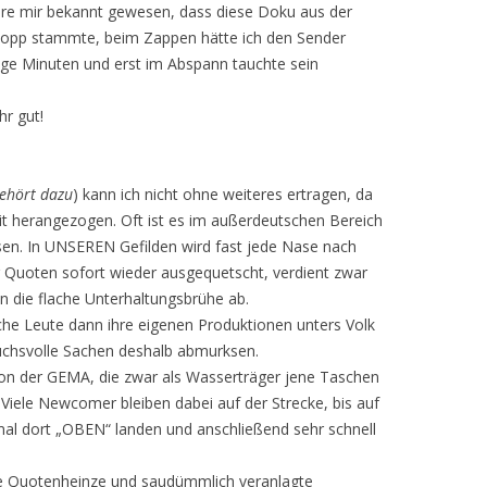
re mir bekannt gewesen, dass diese Doku aus der
opp stammte, beim Zappen hätte ich den Sender
ige Minuten und erst im Abspann tauchte sein
hr gut!
ehört dazu
) kann ich nicht ohne weiteres ertragen, da
t herangezogen. Oft ist es im außerdeutschen Bereich
sen. In UNSEREN Gefilden wird fast jede Nase nach
r Quoten sofort wieder ausgequetscht, verdient zwar
in die flache Unterhaltungsbrühe ab.
che Leute dann ihre eigenen Produktionen unters Volk
ruchsvolle Sachen deshalb abmurksen.
on der GEMA, die zwar als Wasserträger jene Taschen
. Viele Newcomer bleiben dabei auf der Strecke, bis auf
 mal dort „OBEN“ landen und anschließend sehr schnell
he Quotenheinze und saudümmlich veranlagte