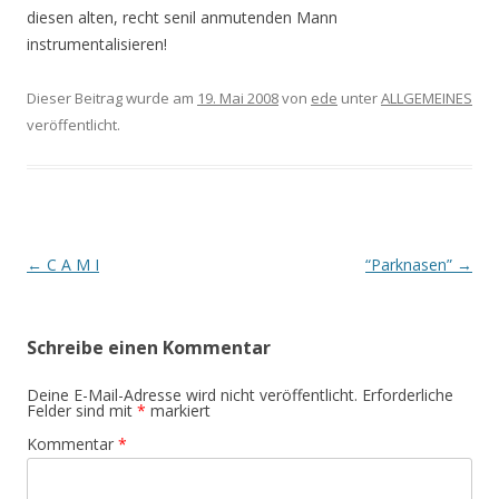
diesen alten, recht senil anmutenden Mann
instrumentalisieren!
Dieser Beitrag wurde am
19. Mai 2008
von
ede
unter
ALLGEMEINES
veröffentlicht.
Beitrags-
←
C A M I
“Parknasen”
→
Navigation
Schreibe einen Kommentar
Deine E-Mail-Adresse wird nicht veröffentlicht.
Erforderliche
Felder sind mit
*
markiert
Kommentar
*