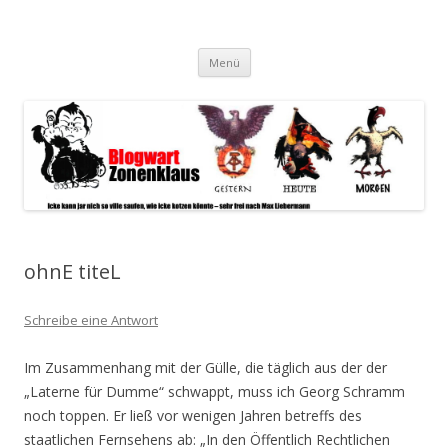
Blogwart Zonenkl@us
Alle hier veröffentlichten Texte und sonstigen medialen Inhalte
Zum
spiegeln im wesentlichen den Gesundheitszustand dieser unserer
Menü
Inhalt
springen
Gesellschaft wieder.
ohnE titeL
Schreibe eine Antwort
Im Zusammenhang mit der Gülle, die täglich aus der der
„Laterne für Dumme“ schwappt, muss ich Georg Schramm
noch toppen. Er ließ vor wenigen Jahren betreffs des
staatlichen Fernsehens ab: „In den Öffentlich Rechtlichen