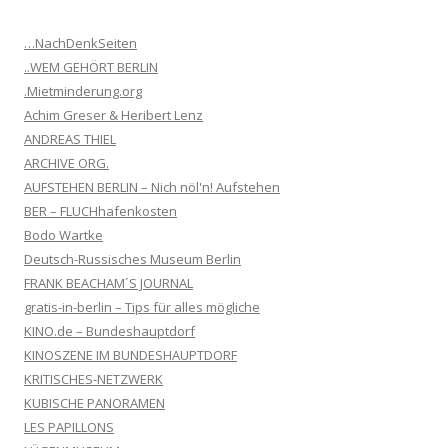
…NachDenkSeiten
..WEM GEHÖRT BERLIN
.Mietminderung.org
Achim Greser & Heribert Lenz
ANDREAS THIEL
ARCHIVE ORG.
AUFSTEHEN BERLIN – Nich nöl'n! Aufstehen
BER – FLUCHhafenkosten
Bodo Wartke
Deutsch-Russisches Museum Berlin
FRANK BEACHAM´S JOURNAL
gratis-in-berlin – Tips für alles mögliche
KINO.de – Bundeshauptdorf
KINOSZENE IM BUNDESHAUPTDORF
KRITISCHES-NETZWERK
KUBISCHE PANORAMEN
LES PAPILLONS