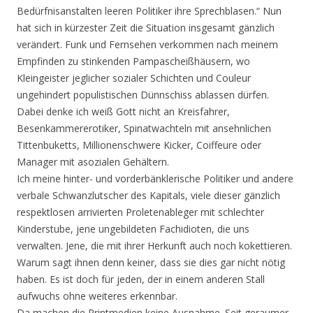
Bedürfnisanstalten leeren Politiker ihre Sprechblasen.“
Nun
hat sich in kürzester Zeit die Situation insgesamt gänzlich
verändert. Funk und Fernsehen verkommen nach meinem
Empfinden zu stinkenden Pampascheißhäusern, wo
Kleingeister jeglicher sozialer Schichten und Couleur
ungehindert populistischen Dünnschiss ablassen dürfen.
Dabei denke ich weiß Gott nicht an Kreisfahrer,
Besenkammererotiker, Spinatwachteln mit ansehnlichen
Tittenbuketts, Millionenschwere Kicker, Coiffeure oder
Manager mit asozialen Gehältern.
Ich meine hinter- und vorderbänklerische Politiker und andere
verbale Schwanzlutscher des Kapitals, viele dieser gänzlich
respektlosen arrivierten Proletenableger mit schlechter
Kinderstube, jene ungebildeten Fachidioten, die uns
verwalten. Jene, die mit ihrer Herkunft auch noch kokettieren.
Warum sagt ihnen denn keiner, dass sie dies gar nicht nötig
haben. Es ist doch für jeden, der in einem anderen Stall
aufwuchs ohne weiteres erkennbar.
Da machen die Printmedien keine Ausnahme. Seit geraumer