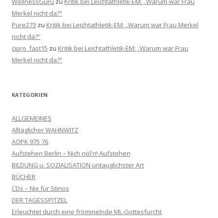
WellnessGuru
zu
Kritik bei Leichtathletik-EM: „Warum war Frau
Merkel nicht da?“
Pure273
zu
Kritik bei Leichtathletik-EM: „Warum war Frau Merkel
nicht da?“
cipro_fast15
zu
Kritik bei Leichtathletik-EM: „Warum war Frau
Merkel nicht da?“
KATEGORIEN
ALLGEMEINES
Alltäglicher WAHNWITZ
AOPK 975 76
Aufstehen Berlin – Nich nöl'n! Aufstehen
BILDUNG u. SOZIALISATION untauglichster Art
BÜCHER
CDs – Nix für Stinos
DER TAGESSPITZEL
Erleuchtet durch eine frömmelnde ML-Gottesfurcht