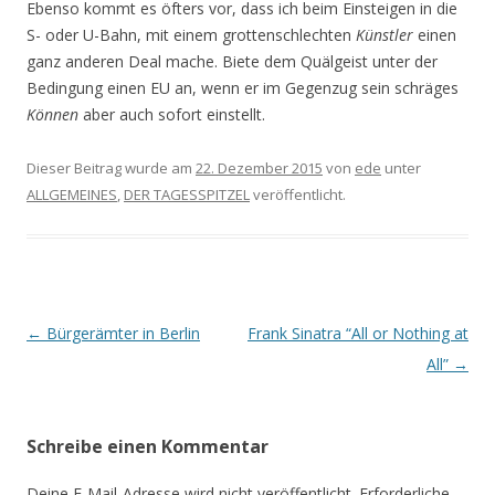
Ebenso kommt es öfters vor, dass ich beim Einsteigen in die
S- oder U-Bahn, mit einem grottenschlechten
Künstler
einen
ganz anderen Deal mache. Biete dem Quälgeist unter der
Bedingung einen EU an, wenn er im Gegenzug sein schräges
Können
aber auch sofort einstellt.
Dieser Beitrag wurde am
22. Dezember 2015
von
ede
unter
ALLGEMEINES
,
DER TAGESSPITZEL
veröffentlicht.
Beitrags-
←
Bürgerämter in Berlin
Frank Sinatra “All or Nothing at
Navigation
All”
→
Schreibe einen Kommentar
Deine E-Mail-Adresse wird nicht veröffentlicht.
Erforderliche