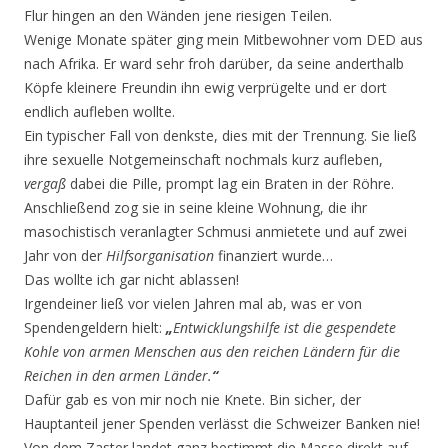
Flur hingen an den Wänden jene riesigen Teilen.
Wenige Monate später ging mein Mitbewohner vom DED aus
nach Afrika. Er ward sehr froh darüber, da seine anderthalb
Köpfe kleinere Freundin ihn ewig verprügelte und er dort
endlich aufleben wollte.
Ein typischer Fall von denkste, dies mit der Trennung. Sie ließ
ihre sexuelle Notgemeinschaft nochmals kurz aufleben,
vergaß
dabei die Pille, prompt lag ein Braten in der Röhre.
Anschließend zog sie in seine kleine Wohnung, die ihr
masochistisch veranlagter Schmusi anmietete und auf zwei
Jahr von der
Hilfsorganisation
finanziert wurde…
Das wollte ich gar nicht ablassen!
Irgendeiner ließ vor vielen Jahren mal ab, was er von
Spendengeldern hielt:
„
Entwicklungshilfe ist die gespendete
Kohle von armen Menschen aus den reichen Ländern für die
Reichen in den armen Länder.
“
Dafür gab es von mir noch nie Knete. Bin sicher, der
Hauptanteil jener Spenden verlässt die Schweizer Banken nie!
Von dem Zaster landet ganz bestimmt die Masse direkt auf