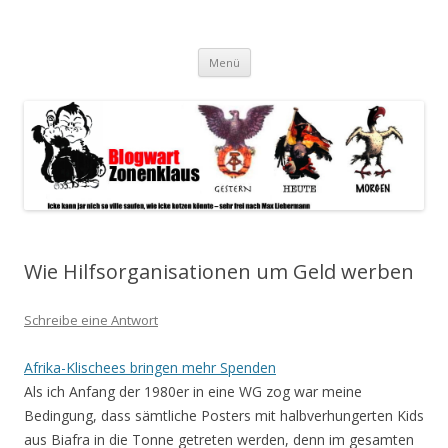
Blogwart Zonenkl@us
Alle hier veröffentlichten Texte und sonstigen medialen Inhalte
Zum
spiegeln im wesentlichen den Gesundheitszustand dieser unserer
Menü
Inhalt
springen
Gesellschaft wieder.
Wie Hilfsorganisationen um Geld werben
Schreibe eine Antwort
Afrika-Klischees bringen mehr Spenden
Als ich Anfang der 1980er in eine WG zog war meine
Bedingung, dass sämtliche Posters mit halbverhungerten Kids
aus Biafra in die Tonne getreten werden, denn im gesamten