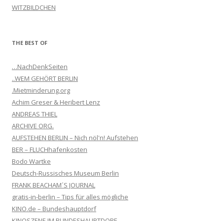
WITZBILDCHEN
THE BEST OF
…NachDenkSeiten
..WEM GEHÖRT BERLIN
.Mietminderung.org
Achim Greser & Heribert Lenz
ANDREAS THIEL
ARCHIVE ORG.
AUFSTEHEN BERLIN – Nich nöl'n! Aufstehen
BER – FLUCHhafenkosten
Bodo Wartke
Deutsch-Russisches Museum Berlin
FRANK BEACHAM´S JOURNAL
gratis-in-berlin – Tips für alles mögliche
KINO.de – Bundeshauptdorf
KINOSZENE IM BUNDESHAUPTDORF