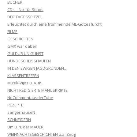
BÜCHER
CDs – Nix für Stinos
DER TAGESSPITZEL
Erleuchtet durch eine frömmelnde ML-Gottesfurcht
FILME
GESCHICHTEN
GMX war dabei!
GULDUR UN GUNST
HUNDESCHEISSHAUFEN
IN DEN EWIGEN JAGDGRÜNDEN…
KLASSENTREFFEN
Musik-Vijos u. Ä. m.
NICHT REDIGIERTE MANUSKRIPTE
NoCommentausderTube
REZEPTE
sangerhauseN
SCHNEIDERN
Um u. n. der MAUER
WEIHNACHTSGESCHICHTEN u.a. Zeug