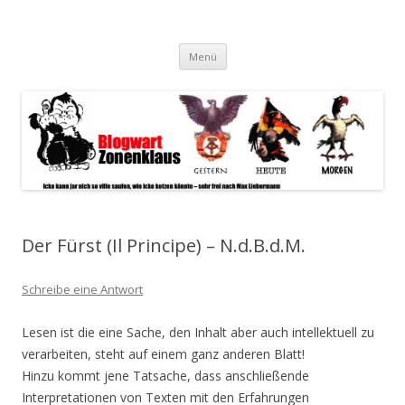
Blogwart Zonenkl@us
Alle hier veröffentlichten Texte und sonstigen medialen Inhalte
Zum
spiegeln im wesentlichen den Gesundheitszustand dieser unserer
Menü
Inhalt
springen
Gesellschaft wieder.
Der Fürst (Il Principe) – N.d.B.d.M.
Schreibe eine Antwort
Lesen ist die eine Sache, den Inhalt aber auch intellektuell zu
verarbeiten, steht auf einem ganz anderen Blatt!
Hinzu kommt jene Tatsache, dass anschließende
Interpretationen von Texten mit den Erfahrungen