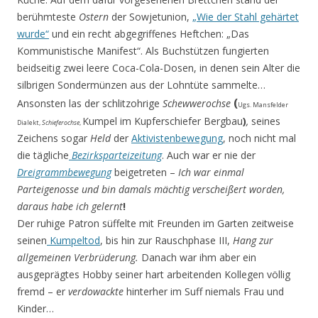
berühmteste
Ostern
der Sowjetunion,
„Wie der Stahl gehärtet
wurde“
und ein recht abgegriffenes Heftchen: „Das
Kommunistische Manifest“. Als Buchstützen fungierten
beidseitig zwei leere Coca-Cola-Dosen, in denen sein Alter die
silbrigen Sondermünzen aus der Lohntüte sammelte…
(
Ansonsten las der schlitzohrige
Schewwerochse
Ugs. Mansfelder
Kumpel im Kupferschiefer Bergbau
)
,
seines
Dialekt,
Schieferochse
,
Zeichens sogar
Held
der
Aktivistenbewegung
, noch nicht mal
die tägliche
Bezirksparteizeitung
. Auch war er nie der
Dreigrammbewegung
beigetreten –
Ich war einmal
Parteigenosse und bin damals mächtig verscheißert worden,
daraus habe ich gelernt
!
Der ruhige Patron süffelte mit Freunden im Garten zeitweise
seinen
Kumpeltod
, bis hin zur Rauschphase III,
Hang zur
allgemeinen Verbrüderung.
Danach war ihm aber ein
ausgeprägtes Hobby seiner hart arbeitenden Kollegen völlig
fremd – er
verdowackte
hinterher im Suff niemals Frau und
Kinder…