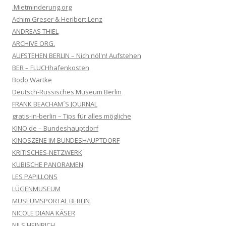
.Mietminderung.org
Achim Greser & Heribert Lenz
ANDREAS THIEL
ARCHIVE ORG.
AUFSTEHEN BERLIN – Nich nöl'n! Aufstehen
BER – FLUCHhafenkosten
Bodo Wartke
Deutsch-Russisches Museum Berlin
FRANK BEACHAM´S JOURNAL
gratis-in-berlin – Tips für alles mögliche
KINO.de – Bundeshauptdorf
KINOSZENE IM BUNDESHAUPTDORF
KRITISCHES-NETZWERK
KUBISCHE PANORAMEN
LES PAPILLONS
LÜGENMUSEUM
MUSEUMSPORTAL BERLIN
NICOLE DIANA KÄSER
NILS HEINRICH