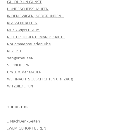
GULDUR UN GUNST
HUNDESCHEISSHAUFEN
IN DEN EWIGEN JAGDGRÜNDEN…
KLASSENTREFFEN
Musik-Vijos u. Ä. m.
NICHT REDIGIERTE MANUSKRIPTE
NoCommentausderTube
REZEPTE
sangerhauseN
SCHNEIDERN
Um u. n. der MAUER
WEIHNACHTSGESCHICHTEN u.a. Zeug
WITZBILDCHEN
THE BEST OF
…NachDenkSeiten
..WEM GEHÖRT BERLIN