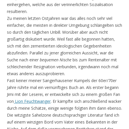
einhergehen, welche aus der verinnerlichten Sozialisation
resultieren.
Zu meinen letzten Ostjahren war das alles noch sehr viel
einfacher, die meisten in direkter Umgebung schlängelten sich
so durch den täglichen Unbill. Worüber aber auch nicht
großartig diskutiert wurde. Weil fast alle begonnen hatten,
sich mit den zementierten ideologischen Gegebenheiten
abzufinden. Parallel zu jener glorreichen Aussicht, war die
Suche nach einer
bequemen Nische
bis zum Rentenalter mit
schleichender Resignation verbunden, irgendwann noch mal
etwas anderes auszuprobieren.
Fast keiner meiner Sangerhausener Kumpels der 60er/70er
Jahre rührte mal ein vernünftiges Buch an. Als erster begann
Jimi mit der Leserei, er entwickelte sich zu einem großen Fan
von
Lion Feuchtwanger
. Er kämpfte sich anschließend wacker
durch meine Schätze, einige wenige folgten ihm dann ebenso.
Die witzigste Sahelzone deutschsprachiger Literatur fand ich
auf einem winzigen Bord vom Vater eines Bekannten in der
Küche. Auf dem dafür vorgesehenen Brettchen stand der