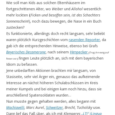
Wie soll man Kids aus solchen Elternhäusern im
fortgeschrittenen Alter, wo
Weiber
und
Allohol
wesentlich
mehr lockten
(
Ficken und besoffen sein, ist des Schachters
Sonnenschein
!), noch dazu bewegen, die Nase in ein Buch
zustecken?
Es funktionierte, allerdings doch recht langsam, sehr beliebt
waren plötzlich Kurzgeschichten vom
rasenden Reporter
, da
gab ich die entsprechenden Hinweise, ebenso bei Grafs
Bayerisches Decamerone
, nach seinem
Hirnpecker
(
Trug ihn ewig auf
fingen Leute plötzlich an, sich mit dem bayerischen
Feten vor.
)
Idiom zu befassen.
Jene unbedarften Aktionen brachten mir langsam, von
Stasiseite, sehr viel Ärger ein, genauso das aufkeimende
Interesse an nächst höheren Schulabschlüssen im Kreis
meiner Kumpels und bei einigen kam noch hinzu, dass sie
anschließend Spatensoldaten wurden…
Nun musste gegen gehalten werden, alles begann mit
Machiavelli
,
Marc Aurel
,
Schweitzer
, Brecht, Tucholsky
usw.
Dann lief das Faß über, als ich mit
Klemperes
„LTI“ (Lingua