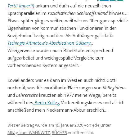
Tertii Imperii)
ankam und darin auf die neuzeitlichen
Sprachparallelen im
sozialistischen Schlaraffenland
hinwies…
Etwas später ging es weiter, weil wir uns über ganz spezielle
Eigenheiten von kommunistischen Funktionären in der
Sowjetunion lustig machten. Als Aufhänger galt dafür
Tschingis Aitmatow`s Abschied von Gülsary
.
..
Witzigerweise wurden auch Bibelzitate entsprechend
aufgearbeitet und weichgespülte Vergleiche zum
vorherrschenden System angestellt…
Soviel anders war es dann im Westen auch nicht! Gott
nochmal, was für exorbitante Flachzangen von
Kollegiaten-
und
Lehrerseite
kreuzten ab 1977 meine Wege, bereits
während des
Berlin Kolleg
-Vorbereitungskurses und als ich
anschließend mein Neckermann-Abitur erschlich…
Dieser Beitrag wurde am
15. Januar 2020
von
ede
unter
Alltäglicher WAHNWITZ
,
BÜCHER
veröffentlicht.