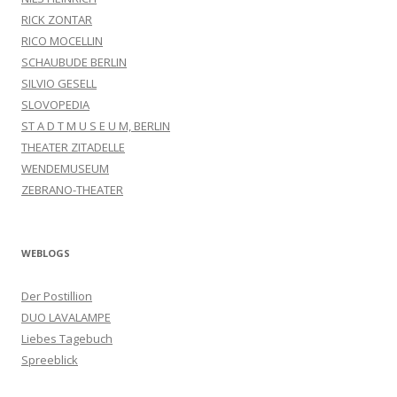
RICK ZONTAR
RICO MOCELLIN
SCHAUBUDE BERLIN
SILVIO GESELL
SLOVOPEDIA
ST A D T M U S E U M, BERLIN
THEATER ZITADELLE
WENDEMUSEUM
ZEBRANO-THEATER
WEBLOGS
Der Postillion
DUO LAVALAMPE
Liebes Tagebuch
Spreeblick