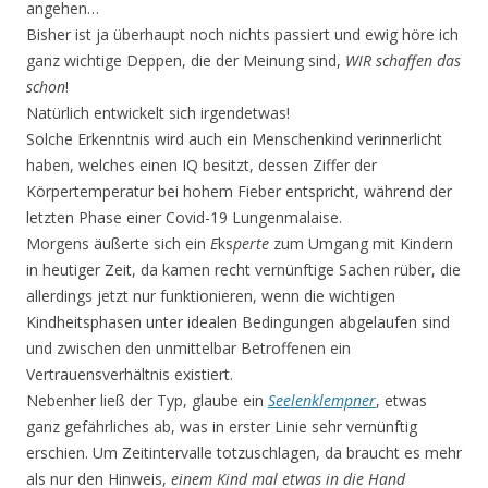
angehen…
Bisher ist ja überhaupt noch nichts passiert und ewig höre ich
ganz wichtige Deppen, die der Meinung sind,
WIR schaffen das
schon
!
Natürlich entwickelt sich irgendetwas!
Solche Erkenntnis wird auch ein Menschenkind verinnerlicht
haben, welches einen IQ besitzt, dessen Ziffer der
Körpertemperatur bei hohem Fieber entspricht, während der
letzten Phase einer Covid-19 Lungenmalaise.
Morgens äußerte sich ein
E
ks
perte
zum Umgang mit Kindern
in heutiger Zeit, da kamen recht vernünftige Sachen rüber, die
allerdings jetzt nur funktionieren, wenn die wichtigen
Kindheitsphasen unter idealen Bedingungen abgelaufen sind
und zwischen den unmittelbar Betroffenen ein
Vertrauensverhältnis existiert.
Nebenher ließ der Typ, glaube ein
Seelenklempner
, etwas
ganz gefährliches ab, was in erster Linie sehr vernünftig
erschien. Um Zeitintervalle totzuschlagen, da braucht es mehr
als nur den Hinweis,
einem Kind mal etwas in die Hand