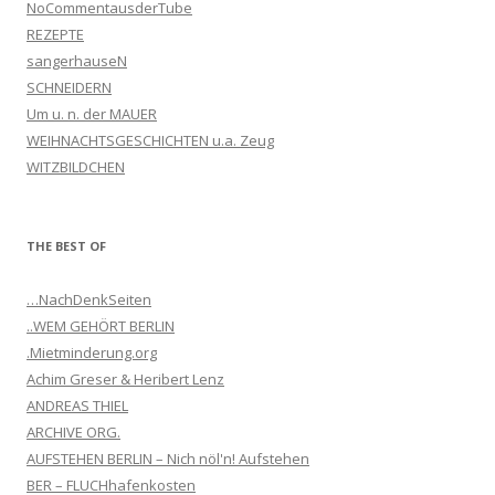
NoCommentausderTube
REZEPTE
sangerhauseN
SCHNEIDERN
Um u. n. der MAUER
WEIHNACHTSGESCHICHTEN u.a. Zeug
WITZBILDCHEN
THE BEST OF
…NachDenkSeiten
..WEM GEHÖRT BERLIN
.Mietminderung.org
Achim Greser & Heribert Lenz
ANDREAS THIEL
ARCHIVE ORG.
AUFSTEHEN BERLIN – Nich nöl'n! Aufstehen
BER – FLUCHhafenkosten