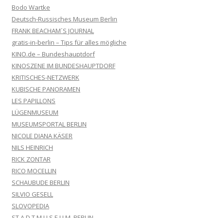
Bodo Wartke
Deutsch-Russisches Museum Berlin
FRANK BEACHAM´S JOURNAL
gratis-in-berlin – Tips für alles mögliche
KINO.de – Bundeshauptdorf
KINOSZENE IM BUNDESHAUPTDORF
KRITISCHES-NETZWERK
KUBISCHE PANORAMEN
LES PAPILLONS
LÜGENMUSEUM
MUSEUMSPORTAL BERLIN
NICOLE DIANA KÄSER
NILS HEINRICH
RICK ZONTAR
RICO MOCELLIN
SCHAUBUDE BERLIN
SILVIO GESELL
SLOVOPEDIA
ST A D T M U S E U M, BERLIN