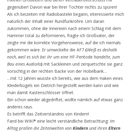
gegenüber! Davon war bei ihrer Tochter nichts zu spüren!
Als ich beizeiten mit Radiobastelei begann, interessierte mich
natürlich der Inhalt einer Rundfunkröhre. Um daran
zukommen, ohne die Innereien nach einem Schlag mit dem
Hammer total zu deformieren, fragte ich Großvater, der
zeigte mir die korrekte Vorgehensweise, auf die ich niemals
gekommen wäre. Er umwickelte die AF7
(
Weiß es deshalb
noch, weil es sich bei ihr um eine
HF-Pentode
handelte, zum
Bau eines Audion´s
)
mit Sackleinen und zerquetschte sie ganz
vorsichtig in der rechten Backe von der Hobelbank…
…mit 12 Jahren wusste ich bereits, wie aus dem Haken eines
Kleiderbügels ein Dietrich hergestellt werden kann und wie
man damit Kastenschlösser öffnet.
Bin schon wieder abgedriftet, wollte nämlich auf etwas ganz
anderes raus.
Es betrifft das Zeitverständnis von Kindern!
Fand bei WIKI
*
eine leicht verständliche Betrachtung:
Im
Alltag prallen die Zeitenwelten von
Kindern
und ihren
Eltern