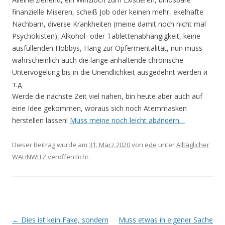
finanzielle Miseren, scheiß Job oder keinen mehr, ekelhafte
Nachbarn, diverse Krankheiten (meine damit noch nicht mal
Psychokisten), Alkohol- oder Tablettenabhängigkeit, keine
ausfüllenden Hobbys, Hang zur Opfermentalität, nun muss
wahrscheinlich auch die lange anhaltende chronische
Untervögelung bis in die Unendlichkeit ausgedehnt werden
и
т.д
Werde die nächste Zeit viel nähen, bin heute aber auch auf
eine Idee gekommen, woraus sich noch Atemmasken
herstellen lassen!
Muss meine noch leicht abändern…
Dieser Beitrag wurde am
31. März 2020
von
ede
unter
Alltäglicher
WAHNWITZ
veröffentlicht.
Beitrags-
←
Dies ist kein Fake, sondern
Muss etwas in eigener Sache