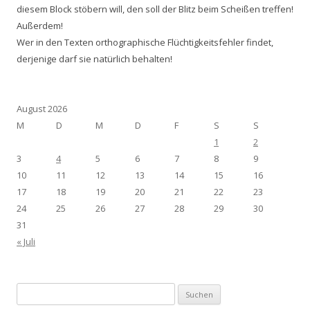
diesem Block stöbern will, den soll der Blitz beim Scheißen treffen!
Außerdem!
Wer in den Texten orthographische Flüchtigkeitsfehler findet,
derjenige darf sie natürlich behalten!
August 2026
M
D
M
D
F
S
S
1
2
3
4
5
6
7
8
9
10
11
12
13
14
15
16
17
18
19
20
21
22
23
24
25
26
27
28
29
30
31
« Juli
Suchen
nach: