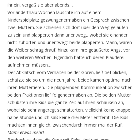
ihr ein, vergaß sie aber abends…
Vor anderthalb Wochen lauschte ich auf einem
Kinderspielplatz gezwungenermaßen ein Gespräch zwischen
zwei Müttern. Sie schienen sich dort über den Weg gelaufen
zu sein und plapperten dann unentwegt, wobei sie einander
nicht zuhörten und unentwegt beide plapperten. Mann, waren
die Weiber schräg drauf, hinzu kam ihre geäußerte Angst vor
den weiteren Wochen. Eigentlich hätte ich deren Plauderei
aufnehmen müssen…
Der Abklatsch vom Verhalten beider Gören, ließ tief blicken,
schätzte sie so um die neun Jahre, beide kamen optimal nach
ihren Muttertieren. Die plappernden Kommunikation zwischen
beiden Fraktionen lief folgendermaßen ab. Die beiden Mütter
schubsten ihre Kids die ganze Zeit auf ihren Schaukeln an,
wobei sie sehr angeregt schnatterten, vielleicht keine knappe
halbe Stunde und ich saß keine drei Meter entfernt. Die Kids
machten ihnen gleich, zwischendurch immer mal der Ruf,
Mami etwas mehr!
Beobachtet dabei die Oma mit Enkelkind und ihrer