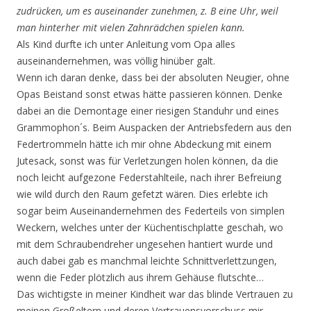
zudrücken, um es auseinander zunehmen, z. B eine Uhr, weil
man hinterher mit vielen Zahnrädchen spielen kann.
Als Kind durfte ich unter Anleitung vom Opa alles
auseinandernehmen, was völlig hinüber galt.
Wenn ich daran denke, dass bei der absoluten Neugier, ohne
Opas Beistand sonst etwas hätte passieren können. Denke
dabei an die Demontage einer riesigen Standuhr und eines
Grammophon´s. Beim Auspacken der Antriebsfedern aus den
Federtrommeln hätte ich mir ohne Abdeckung mit einem
Jutesack, sonst was für Verletzungen holen können, da die
noch leicht aufgezone Federstahlteile, nach ihrer Befreiung
wie wild durch den Raum gefetzt wären. Dies erlebte ich
sogar beim Auseinandernehmen des Federteils von simplen
Weckern, welches unter der Küchentischplatte geschah, wo
mit dem Schraubendreher ungesehen hantiert wurde und
auch dabei gab es manchmal leichte Schnittverlettzungen,
wenn die Feder plötzlich aus ihrem Gehäuse flutschte…
Das wichtigste in meiner Kindheit war das blinde Vertrauen zu
meinen Großeltern und deren Vertrauensvorschuss mir