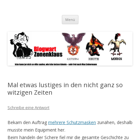
Blogwart Zonenkl@us
Alle hier veröffentlichten Texte und sonstigen medialen Inhalte
Zum
spiegeln im wesentlichen den Gesundheitszustand dieser unserer
Menü
Inhalt
springen
Gesellschaft wieder.
Mal etwas lustiges in den nicht ganz so
witzigen Zeiten
Schreibe eine Antwort
Bekam den Auftrag
mehrere Schutzmasken
zunähen, deshalb
musste mein Equipment her.
Beim händeln der Schere fiel mir die gesamte Geschichte zu