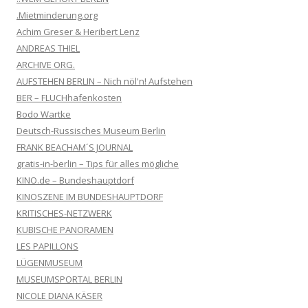
.Mietminderung.org
Achim Greser & Heribert Lenz
ANDREAS THIEL
ARCHIVE ORG.
AUFSTEHEN BERLIN – Nich nöl'n! Aufstehen
BER – FLUCHhafenkosten
Bodo Wartke
Deutsch-Russisches Museum Berlin
FRANK BEACHAM´S JOURNAL
gratis-in-berlin – Tips für alles mögliche
KINO.de – Bundeshauptdorf
KINOSZENE IM BUNDESHAUPTDORF
KRITISCHES-NETZWERK
KUBISCHE PANORAMEN
LES PAPILLONS
LÜGENMUSEUM
MUSEUMSPORTAL BERLIN
NICOLE DIANA KÄSER