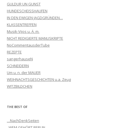
GULDUR UN GUNST
HUNDESCHEISSHAUFEN
IN DEN EWIGEN JAGDGRÜNDEN…
KLASSENTREFFEN
Musik-Vijos u. Ä. m.
NICHT REDIGIERTE MANUSKRIPTE
NoCommentausderTube
REZEPTE
sangerhauseN
SCHNEIDERN
Um u. n. der MAUER
WEIHNACHTSGESCHICHTEN u.a. Zeug
WITZBILDCHEN
THE BEST OF
…NachDenkSeiten
..WEM GEHÖRT BERLIN