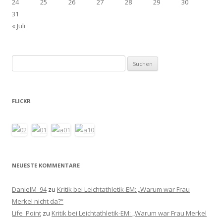
24
25
26
27
28
29
30
31
« Juli
Suchen
nach:
FLICKR
NEUESTE KOMMENTARE
DanielM_94
zu
Kritik bei Leichtathletik-EM: „Warum war Frau
Merkel nicht da?“
Life_Point
zu
Kritik bei Leichtathletik-EM: „Warum war Frau Merkel