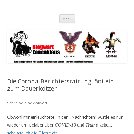
Blogwart Zonenkl@us
Alle hier veröffentlichten Texte und sonstigen medialen Inhalte
Zum
spiegeln im wesentlichen den Gesundheitszustand dieser unserer
Menü
Inhalt
springen
Gesellschaft wieder.
Die Corona-Berichterstattung lädt ein
zum Dauerkotzen
Schreibe eine Antwort
Obwohl mir einleuchtete, in den „Nachrichten“ würde es nur
wieder um Gelaber über
COVID-19
und
Trump
gehen,
schaltete ich die Glotze ein
.