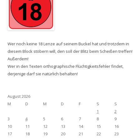
Wer noch keine 18 Lenze auf seinem Buckel hat und trotzdem in
diesem Block stöbern will, den soll der Blitz beim Scheißen treffen!
Außerdem!
Wer in den Texten orthographische Flüchtigkeitsfehler findet,
derjenige darf sie natürlich behalten!
August 2026
M
D
M
D
F
S
S
1
2
3
4
5
6
7
8
9
10
11
12
13
14
15
16
17
18
19
20
21
22
23