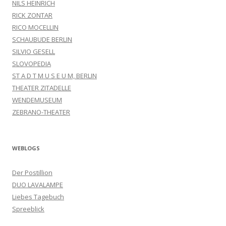
NILS HEINRICH
RICK ZONTAR
RICO MOCELLIN
SCHAUBUDE BERLIN
SILVIO GESELL
SLOVOPEDIA
ST A D T M U S E U M, BERLIN
THEATER ZITADELLE
WENDEMUSEUM
ZEBRANO-THEATER
WEBLOGS
Der Postillion
DUO LAVALAMPE
Liebes Tagebuch
Spreeblick