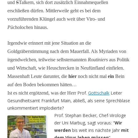
und
S
Talkern, sich dort zusätzlich Einnahmequellen
erschließen dürfen. Mittlerweile geht es bei dem
vorzuführenden Klüngel auch weit über Viro- und
Pü
cholo
ch
en hinaus.
Irgendwie erinnert mit jene Situation an die
Goldgräberstimmung nach dem Mauerfall. Als Myriaden von
irgendwelchen, teilweise selbsternannten
Routiniers
aus Politik
und Wirtschaft, wie Heuschrecken in Neufünfland einfielen.
Massenhaft Leute darunter, die
hier
noch nicht mal
ein
Bein
auf den Boden bekommen hätten…
Prof.
Gottschalk
Leiter
Ist es nicht ergötzend, was der Herr
Gesundheitsamt Frankfurt Main, abließ, als seine Sprechblase
unkommentiert implodierte?
Prof. Stephan Becker, Chef-Virologe
der Uni Marbug, sagt voraus: “
Wir
werden
bis weit ins nächste Jahr
mit
dem Virus leben müssen
”