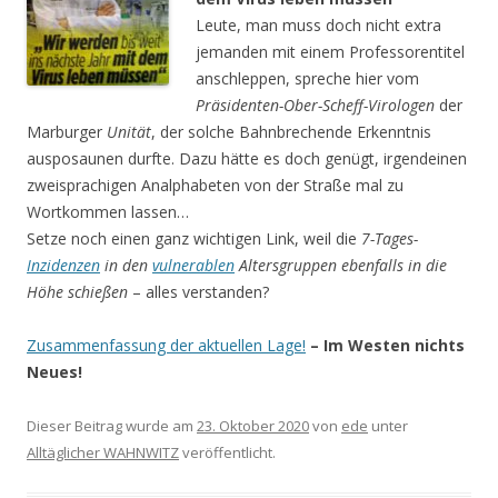
Leute, man muss doch nicht extra
jemanden mit einem Professorentitel
anschleppen, spreche hier vom
Präsidenten-Ober-Scheff-Virologen
der
Marburger
Unität
, der solche Bahnbrechende Erkenntnis
ausposaunen durfte. Dazu hätte es doch genügt, irgendeinen
zweisprachigen Analphabeten von der Straße mal zu
Wortkommen lassen…
Setze noch einen ganz wichtigen Link, weil die
7-Tages-
Inzidenzen
in den
vulnerablen
Altersgruppen ebenfalls in die
Höhe schießen
– alles verstanden?
Zusammenfassung der aktuellen Lage!
– Im Westen nichts
Neues!
Dieser Beitrag wurde am
23. Oktober 2020
von
ede
unter
Alltäglicher WAHNWITZ
veröffentlicht.