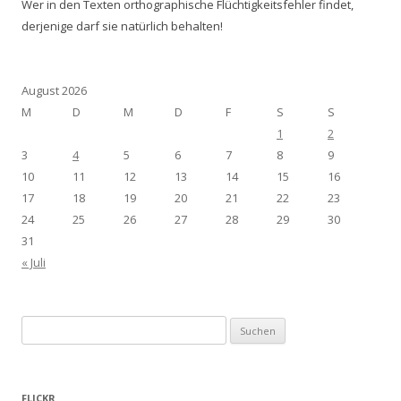
Wer in den Texten orthographische Flüchtigkeitsfehler findet,
derjenige darf sie natürlich behalten!
August 2026
M
D
M
D
F
S
S
1
2
3
4
5
6
7
8
9
10
11
12
13
14
15
16
17
18
19
20
21
22
23
24
25
26
27
28
29
30
31
« Juli
Suchen
nach:
FLICKR