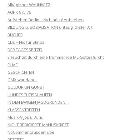
Alltäglicher WAHNWITZ
AOPK 975 76
Aufstehen Berlin – Nich nöl'n! Aufstehen
BILDUNG u. SOZIALISATION untauglichster Art
BÜCHER
CDs – Nix für Stinos
DER TAGESSPITZEL
Erleuchtet durch eine frömmelnde ML-Gottesfurcht
FILME
GESCHICHTEN
GMX war dabei!
GULDUR UN GUNST
HUNDESCHEISSHAUFEN
IN DEN EWIGEN JAGDGRÜNDEN…
KLASSENTREFFEN
Musik-Vijos u. Ä. m.
NICHT REDIGIERTE MANUSKRIPTE
NoCommentausderTube
REZEPTE