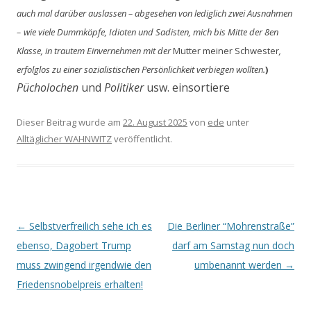
auch mal darüber auslassen – abgesehen von lediglich zwei Ausnahmen
–
wie viele Dummköpfe, Idioten und Sadisten, mich bis Mitte der 8en
Klasse, in trautem Einvernehmen mit der
Mutter meiner Schwester
,
erfolglos zu einer sozialistischen Persönlichkeit verbiegen wollten.
)
Pücholochen
und
Politiker
usw. einsortiere
Dieser Beitrag wurde am
22. August 2025
von
ede
unter
Alltäglicher WAHNWITZ
veröffentlicht.
Beitrags-
←
Selbstverfreilich sehe ich es
Die Berliner “Mohrenstraße”
Navigation
ebenso, Dagobert Trump
darf am Samstag nun doch
muss zwingend irgendwie den
umbenannt werden
→
Friedensnobelpreis erhalten!