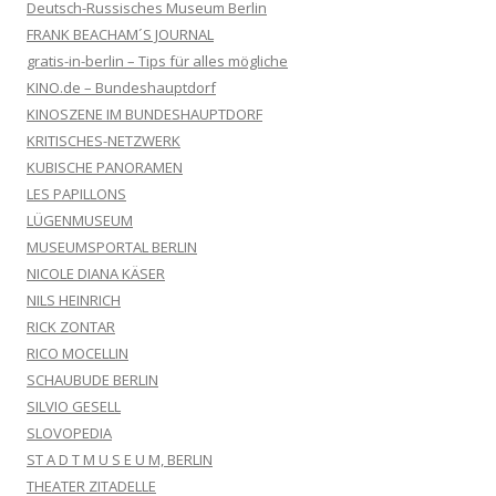
Deutsch-Russisches Museum Berlin
FRANK BEACHAM´S JOURNAL
gratis-in-berlin – Tips für alles mögliche
KINO.de – Bundeshauptdorf
KINOSZENE IM BUNDESHAUPTDORF
KRITISCHES-NETZWERK
KUBISCHE PANORAMEN
LES PAPILLONS
LÜGENMUSEUM
MUSEUMSPORTAL BERLIN
NICOLE DIANA KÄSER
NILS HEINRICH
RICK ZONTAR
RICO MOCELLIN
SCHAUBUDE BERLIN
SILVIO GESELL
SLOVOPEDIA
ST A D T M U S E U M, BERLIN
THEATER ZITADELLE