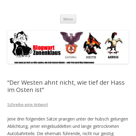
Blogwart Zonenkl@us
Alle hier veröffentlichten Texte und sonstigen medialen Inhalte
Zum
spiegeln im wesentlichen den Gesundheitszustand dieser unserer
Menü
Inhalt
springen
Gesellschaft wieder.
“Der Westen ahnt nicht, wie tief der Hass
im Osten ist”
Schreibe eine Antwort
Jene drei folgenden Sätze prangen unter der hübsch gelungen
Ablichtung, jener eingebuddelten und lange getrockneten
Autobahnteile. Die ehemals führende, nicht nur geistig