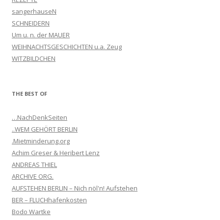
sangerhauseN
SCHNEIDERN
Um u. n. der MAUER
WEIHNACHTSGESCHICHTEN u.a. Zeug
WITZBILDCHEN
THE BEST OF
…NachDenkSeiten
..WEM GEHÖRT BERLIN
.Mietminderung.org
Achim Greser & Heribert Lenz
ANDREAS THIEL
ARCHIVE ORG.
AUFSTEHEN BERLIN – Nich nöl'n! Aufstehen
BER – FLUCHhafenkosten
Bodo Wartke