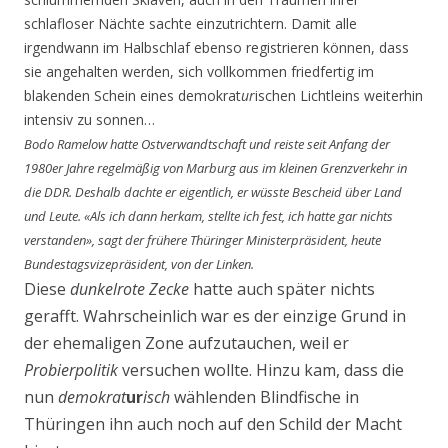
schlafloser Nächte sachte einzutrichtern. Damit alle
irgendwann im Halbschlaf ebenso registrieren können, dass
sie angehalten werden, sich vollkommen friedfertig im
blakenden Schein eines demokrat
ur
ischen Lichtleins weiterhin
intensiv zu sonnen…
Bodo Ramelow hatte Ostverwandtschaft und reiste seit Anfang der
1980er Jahre regelmäßig von Marburg aus im kleinen Grenzverkehr in
die DDR. Deshalb dachte er eigentlich, er wüsste Bescheid über Land
und Leute. «Als ich dann herkam, stellte ich fest, ich hatte gar nichts
verstanden», sagt der frühere Thüringer Ministerpräsident, heute
Bundestagsvizepräsident, von der Linken.
Diese
dunkelrote Zecke
hatte auch später nichts
gerafft. Wahrscheinlich war es der einzige Grund in
der ehemaligen Zone aufzutauchen, weil er
Probierpolitik
versuchen wollte. Hinzu kam, dass die
nun
demokrat
ur
isch
wählenden Blindfische in
Thüringen ihn auch noch auf den Schild der Macht