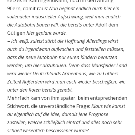
setzte. Er kam irgendwann, noch in den Anfang
90ern, damit raus:
Nun beginnt endlich auch hier ein
vollendeter industrieller Aufschwung, weil man endlich
die Autobahn bauen will, die bereits unter
Adolf dem
Gütigen
hier geplant wurde.
–
Ich weiß, zuletzt stirbt die Hoffnung
!
Allerdings wirst
auch du irgendwann aufwachen und fest­stellen müssen,
dass die neue Autobahn nur euren Kindern benutzen
werden, um hier abzuhauen. Denn dass Mansfelder Land
wird wieder Deutschlands Armenhaus, wie zu Luthers
Zeiten
!
Außerdem wird man euch wieder bescheißen, wie
unter den Roten bereits gehabt.
Mehrfach kam von ihm später, beim entsprechenden
Stichwort, die unverständliche Frage:
Klaus wie kamst
du eigentlich auf die Idee, damals jene Prognose
zustellen, welche schließlich eintraf und alles noch sehr
schnell wesentlich beschissener wurde
?