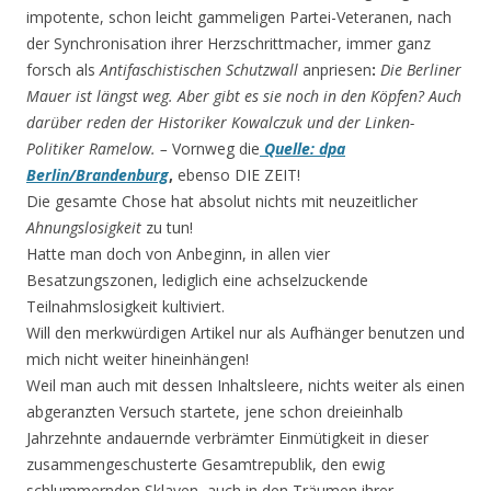
impotente, schon leicht gammeligen Partei-Veteranen, nach
der Synchronisation ihrer Herzschrittmacher, immer ganz
forsch als
Antifaschistischen Schutzwall
anpriesen
:
Die Berliner
Mauer ist längst weg. Aber gibt es sie noch in den Köpfen? Auch
darüber reden der Historiker Kowalczuk und der Linken-
Politiker Ramelow. –
Vornweg die
Quelle: dpa
Berlin/Brandenburg
,
ebenso DIE ZEIT!
Die gesamte Chose hat absolut nichts mit neuzeitlicher
Ahnungslosigkeit
zu tun!
Hatte man doch von Anbeginn, in allen vier
Besatzungszonen, lediglich eine achselzuckende
Teilnahmslosigkeit kultiviert.
Will den merkwürdigen Artikel nur als Aufhänger benutzen und
mich nicht weiter hineinhängen!
Weil man auch mit dessen Inhaltsleere, nichts weiter als einen
abgeranzten Versuch startete, jene schon dreieinhalb
Jahrzehnte andauernde verbrämter Einmütigkeit in dieser
zusammengeschusterte Gesamtrepublik, den ewig
schlummernden Sklaven, auch in den Träumen ihrer