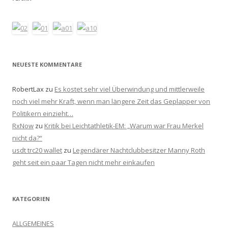
NEUESTE KOMMENTARE
RobertLax
zu
Es kostet sehr viel Überwindung und mittlerweile
noch viel mehr Kraft, wenn man längere Zeit das Geplapper von
Politikern einzieht…
RxNow
zu
Kritik bei Leichtathletik-EM: „Warum war Frau Merkel
nicht da?“
usdt trc20 wallet
zu
Legendärer Nachtclubbesitzer Manny Roth
geht seit ein paar Tagen nicht mehr einkaufen
KATEGORIEN
ALLGEMEINES