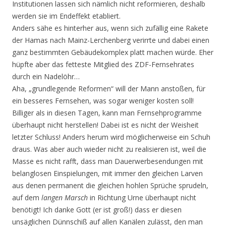
Institutionen lassen sich nämlich nicht reformieren, deshalb
werden sie im Endeffekt etabliert.
Anders sähe es hinterher aus, wenn sich zufällig eine Rakete
der Hamas nach Mainz-Lerchenberg verirrte und dabei einen
ganz bestimmten Gebäudekomplex platt machen würde. Eher
hüpfte aber das fetteste Mitglied des ZDF-Fernsehrates
durch ein Nadelöhr…
Aha, „grundlegende Reformen“ will der Mann anstoßen, für
ein besseres Fernsehen, was sogar weniger kosten soll!
Billiger als in diesen Tagen, kann man Fernsehprogramme
überhaupt nicht herstellen! Dabei ist es nicht der Weisheit
letzter Schluss! Anders herum wird möglicherweise ein Schuh
draus. Was aber auch wieder nicht zu realisieren ist, weil die
Masse es nicht rafft, dass man Dauerwerbesendungen mit
belanglosen Einspielungen, mit immer den gleichen Larven
aus denen permanent die gleichen hohlen Sprüche sprudeln,
auf dem
langen Marsch
in Richtung Urne überhaupt nicht
benötigt! Ich danke Gott (er ist groß!) dass er diesen
unsäglichen Dünnschiß auf allen Kanälen zulässt, den man