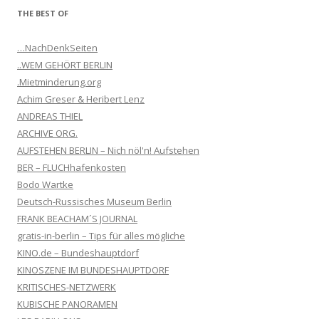
THE BEST OF
…NachDenkSeiten
..WEM GEHÖRT BERLIN
.Mietminderung.org
Achim Greser & Heribert Lenz
ANDREAS THIEL
ARCHIVE ORG.
AUFSTEHEN BERLIN – Nich nöl'n! Aufstehen
BER – FLUCHhafenkosten
Bodo Wartke
Deutsch-Russisches Museum Berlin
FRANK BEACHAM´S JOURNAL
gratis-in-berlin – Tips für alles mögliche
KINO.de – Bundeshauptdorf
KINOSZENE IM BUNDESHAUPTDORF
KRITISCHES-NETZWERK
KUBISCHE PANORAMEN