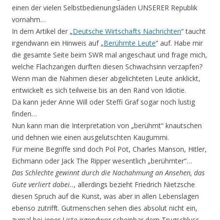
einen der vielen Selbstbedienungsläden UNSERER Republik
vornahm…
In dem Artikel der „
Deutsche Wirtschafts Nachrichten
“ taucht
irgendwann ein Hinweis auf „
Berühmte Leute
“ auf. Habe mir
die gesamte Seite beim SWR mal angeschaut und frage mich,
welche Flachzangen durften diesen Schwachsinn verzapfen?
Wenn man die Nahmen dieser abgelichteten Leute anklickt,
entwickelt es sich teilweise bis an den Rand von Idiotie.
Da kann jeder Anne Will oder Steffi Graf sogar noch lustig
finden…
Nun kann man die Interpretation von „berühmt“ knautschen
und dehnen wie einen ausgelutschten Kaugummi.
Für meine Begriffe sind doch Pol Pot, Charles Manson, Hitler,
Eichmann oder Jack The Ripper wesentlich „berühmter“…
Das Schlechte gewinnt durch die Nachahmung an Ansehen, das
Gute verliert dabei..
, allerdings bezieht Friedrich Nietzsche
diesen Spruch auf die Kunst, was aber in allen Lebenslagen
ebenso zutrifft. Gutmenschen sehen dies absolut nicht ein,
zumal bei jener Liste irgendwer scheinbar dem Trugschluss