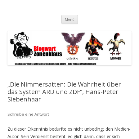
Blogwart Zonenkl@us
Alle hier veröffentlichten Texte und sonstigen medialen Inhalte
Zum
spiegeln im wesentlichen den Gesundheitszustand dieser unserer
Menü
Inhalt
springen
Gesellschaft wieder.
„Die Nimmersatten: Die Wahrheit über
das System ARD und ZDF“, Hans-Peter
Siebenhaar
Schreibe eine Antwort
Zu dieser Erkenntnis bedurfte es nicht unbedingt den Medien-
Autor! Sein Verdienst besteht lediglich darin, dass er sich