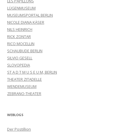
LES PAPILLONS
LÜGENMUSEUM
MUSEUMSPORTAL BERLIN
NICOLE DIANA KÄSER
NILS HEINRICH
RICK ZONTAR
RICO MOCELLIN
SCHAUBUDE BERLIN
SILVIO GESELL
SLOVOPEDIA
ST A D T M U S E U M, BERLIN
THEATER ZITADELLE
WENDEMUSEUM
ZEBRANO-THEATER
WEBLOGS
Der Postillion