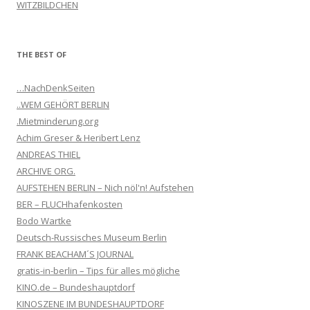
WITZBILDCHEN
THE BEST OF
…NachDenkSeiten
..WEM GEHÖRT BERLIN
.Mietminderung.org
Achim Greser & Heribert Lenz
ANDREAS THIEL
ARCHIVE ORG.
AUFSTEHEN BERLIN – Nich nöl'n! Aufstehen
BER – FLUCHhafenkosten
Bodo Wartke
Deutsch-Russisches Museum Berlin
FRANK BEACHAM´S JOURNAL
gratis-in-berlin – Tips für alles mögliche
KINO.de – Bundeshauptdorf
KINOSZENE IM BUNDESHAUPTDORF