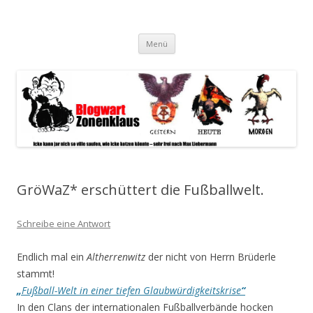
Blogwart Zonenkl@us
Alle hier veröffentlichten Texte und sonstigen medialen Inhalte
Zum
spiegeln im wesentlichen den Gesundheitszustand dieser unserer
Menü
Inhalt
springen
Gesellschaft wieder.
GröWaZ* erschüttert die Fußballwelt.
Schreibe eine Antwort
Endlich mal ein
Altherrenwitz
der nicht von Herrn Brüderle
stammt!
„
Fußball-Welt in einer tiefen Glaubwürdigkeitskrise
“
In den Clans der internationalen Fußballverbände hocken