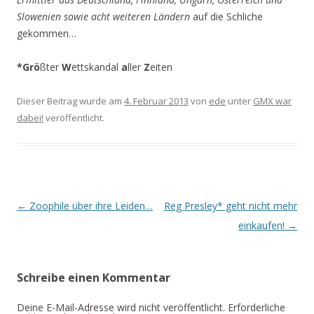
Slowenien sowie acht weiteren Ländern
auf die Schliche
gekommen…
*Grö
ßter
W
ettskandal
a
ller
Z
eiten
Dieser Beitrag wurde am
4. Februar 2013
von
ede
unter
GMX war
dabei!
veröffentlicht.
Beitrags-
←
Zoophile über ihre Leiden…
Reg Presley* geht nicht mehr
Navigation
einkaufen!
→
Schreibe einen Kommentar
Deine E-Mail-Adresse wird nicht veröffentlicht.
Erforderliche