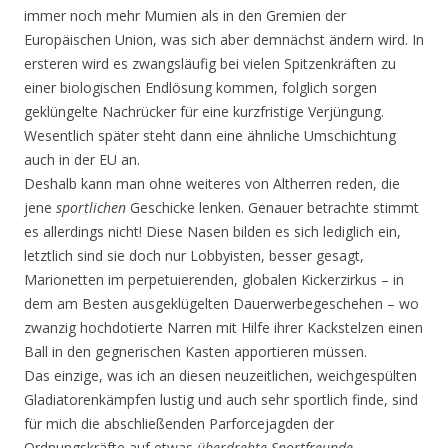
immer noch mehr Mumien als in den Gremien der
Europäischen Union, was sich aber demnächst ändern wird. In
ersteren wird es zwangsläufig bei vielen Spitzenkräften zu
einer biologischen Endlösung kommen, folglich sorgen
geklüngelte Nachrücker für eine kurzfristige Verjüngung.
Wesentlich später steht dann eine ähnliche Umschichtung
auch in der EU an.
Deshalb kann man ohne weiteres von Altherren reden, die
jene
sportlichen
Geschicke lenken. Genauer betrachte stimmt
es allerdings nicht! Diese Nasen bilden es sich lediglich ein,
letztlich sind sie doch nur Lobbyisten, besser gesagt,
Marionetten im perpetuierenden, globalen Kickerzirkus – in
dem am Besten ausgeklügelten Dauerwerbegeschehen – wo
zwanzig hochdotierte Narren mit Hilfe ihrer Kackstelzen einen
Ball in den gegnerischen Kasten apportieren müssen.
Das einzige, was ich an diesen neuzeitlichen, weichgespülten
Gladiatorenkämpfen lustig und auch sehr sportlich finde, sind
für mich die abschließenden Parforcejagden der
Ordnungskräfte auf etwas
überdrehte Sportfreunde
.