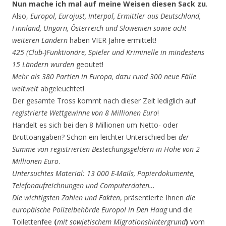
Nun mache ich mal auf meine Weisen diesen Sack zu
.
Also,
Europol, Eurojust, Interpol, Ermittler aus Deutschland,
Finnland, Ungarn, Österreich und Slowenien sowie acht
weiteren Ländern
haben VIER Jahre ermittelt!
425 (Club-)Funktionäre, Spieler und Kriminelle in mindestens
15 Ländern wurden
geoutet!
Mehr als 380 Partien in Europa, dazu rund 300 neue Fälle
weltweit
abgeleuchtet!
Der gesamte Tross kommt nach dieser Zeit lediglich auf
registrierte Wettgewinne von 8 Millionen Euro
!
Handelt es sich bei den 8 Millionen um Netto- oder
Bruttoangaben? Schon ein leichter Unterschied bei
der
Summe von registrierten Bestechungsgeldern in Höhe von 2
Millionen Euro
.
Untersuchtes Material: 13 000 E-Mails, Papierdokumente,
Telefonaufzeichnungen und Computerdaten…
Die wichtigsten Zahlen und Fakten
, präsentierte Ihnen
die
europäische Polizeibehörde Europol in Den Haag
und die
Toilettenfee
(
mit sowjetischem Migrationshintergrund
)
vom