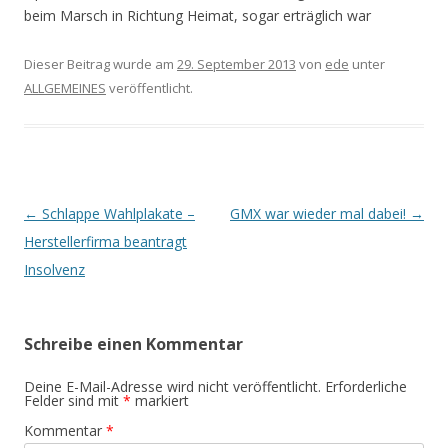
beim Marsch in Richtung Heimat, sogar erträglich war
Dieser Beitrag wurde am
29. September 2013
von
ede
unter
ALLGEMEINES
veröffentlicht.
Beitrags-
←
Schlappe Wahlplakate –
GMX war wieder mal dabei!
→
Navigation
Herstellerfirma beantragt
Insolvenz
Schreibe einen Kommentar
Deine E-Mail-Adresse wird nicht veröffentlicht.
Erforderliche
Felder sind mit
*
markiert
Kommentar
*