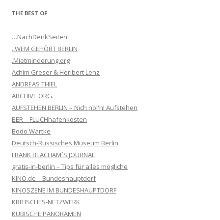
THE BEST OF
…NachDenkSeiten
..WEM GEHÖRT BERLIN
.Mietminderung.org
Achim Greser & Heribert Lenz
ANDREAS THIEL
ARCHIVE ORG.
AUFSTEHEN BERLIN – Nich nöl'n! Aufstehen
BER – FLUCHhafenkosten
Bodo Wartke
Deutsch-Russisches Museum Berlin
FRANK BEACHAM´S JOURNAL
gratis-in-berlin – Tips für alles mögliche
KINO.de – Bundeshauptdorf
KINOSZENE IM BUNDESHAUPTDORF
KRITISCHES-NETZWERK
KUBISCHE PANORAMEN