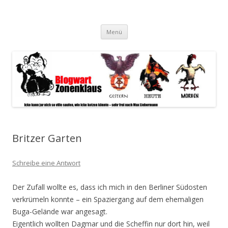
Blogwart Zonenkl@us
Alle hier veröffentlichten Texte und sonstigen medialen Inhalte
Zum
spiegeln im wesentlichen den Gesundheitszustand dieser unserer
Menü
Inhalt
springen
Gesellschaft wieder.
Britzer Garten
Schreibe eine Antwort
Der Zufall wollte es, dass ich mich in den Berliner Südosten
verkrümeln konnte – ein Spaziergang auf dem ehemaligen
Buga-Gelände war angesagt.
Eigentlich wollten Dagmar und die Scheffin nur dort hin, weil