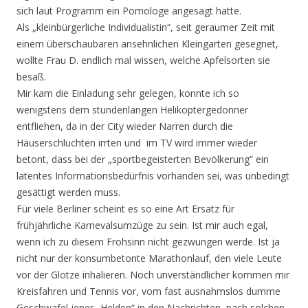
sich laut Programm ein Pomologe angesagt hatte.
Als „kleinbürgerliche Individualistin“, seit geraumer Zeit mit
einem überschaubaren ansehnlichen Kleingarten gesegnet,
wollte Frau D. endlich mal wissen, welche Apfelsorten sie
besaß.
Mir kam die Einladung sehr gelegen, konnte ich so
wenigstens dem stundenlangen Helikoptergedonner
entfliehen, da in der City wieder Narren durch die
Häuserschluchten irrten und im TV wird immer wieder
betont, dass bei der „sportbegeisterten Bevölkerung“ ein
latentes Informationsbedürfnis vorhanden sei, was unbedingt
gesättigt werden muss.
Für viele Berliner scheint es so eine Art Ersatz für
frühjährliche Karnevalsumzüge zu sein. Ist mir auch egal,
wenn ich zu diesem Frohsinn nicht gezwungen werde. Ist ja
nicht nur der konsumbetonte Marathonlauf, den viele Leute
vor der Glotze inhalieren. Noch unverständlicher kommen mir
Kreisfahren und Tennis vor, vom fast ausnahmslos dumme
Geschwafel jener „Helden“ in den Nachrichten, nach solchen