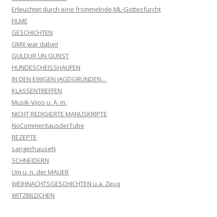
Erleuchtet durch eine frömmelnde ML-Gottesfurcht
FILME
GESCHICHTEN
GMX war dabei!
GULDUR UN GUNST
HUNDESCHEISSHAUFEN
IN DEN EWIGEN JAGDGRÜNDEN…
KLASSENTREFFEN
Musik-Vijos u. Ä. m.
NICHT REDIGIERTE MANUSKRIPTE
NoCommentausderTube
REZEPTE
sangerhauseN
SCHNEIDERN
Um u. n. der MAUER
WEIHNACHTSGESCHICHTEN u.a. Zeug
WITZBILDCHEN