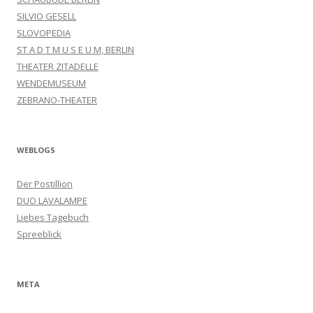
SILVIO GESELL
SLOVOPEDIA
ST A D T M U S E U M, BERLIN
THEATER ZITADELLE
WENDEMUSEUM
ZEBRANO-THEATER
WEBLOGS
Der Postillion
DUO LAVALAMPE
Liebes Tagebuch
Spreeblick
META