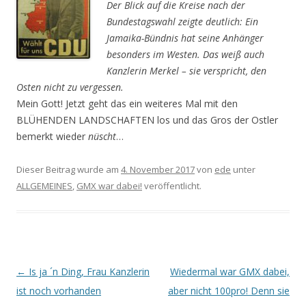
Der Blick auf die Kreise nach der
Bundestagswahl zeigte deutlich: Ein
Jamaika-Bündnis hat seine Anhänger
besonders im Westen. Das weiß auch
Kanzlerin Merkel – sie verspricht, den
Osten nicht zu vergessen.
Mein Gott! Jetzt geht das ein weiteres Mal mit den
BLÜHENDEN LANDSCHAFTEN los und das Gros der Ostler
bemerkt wieder
nüscht
…
Dieser Beitrag wurde am
4. November 2017
von
ede
unter
ALLGEMEINES
,
GMX war dabei!
veröffentlicht.
Beitrags-
←
Is ja ´n Ding, Frau Kanzlerin
Wiedermal war GMX dabei,
Navigation
ist noch vorhanden
aber nicht 100pro! Denn sie