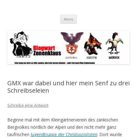
Blogwart Zonenkl@us
Alle hier veröffentlichten Texte und sonstigen medialen Inhalte
Zum
spiegeln im wesentlichen den Gesundheitszustand dieser unserer
Menü
Inhalt
springen
Gesellschaft wieder.
GMX war dabei und hier mein Senf zu drei
Schreibseleien
Schreibe eine Antwort
Beginne mal mit dem Kleingärtnerverein des zänkischen
Bergvolkes nördlich der Alpen und den nicht mehr ganz
taufrischen
Jugendtruppe der Christ
sozialisten
. Dort wurde