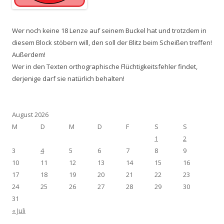
Wer noch keine 18 Lenze auf seinem Buckel hat und trotzdem in
diesem Block stöbern will, den soll der Blitz beim Scheißen treffen!
Außerdem!
Wer in den Texten orthographische Flüchtigkeitsfehler findet,
derjenige darf sie natürlich behalten!
August 2026
M
D
M
D
F
S
S
1
2
3
4
5
6
7
8
9
10
11
12
13
14
15
16
17
18
19
20
21
22
23
24
25
26
27
28
29
30
31
« Juli