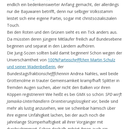
endlich ein bedenkenswerter Anfang gemacht, der allerdings
nur die Bajuwaren betrifft, denn nur selbiger Volksstamm
leistet sich eine eigene Partei, sogar mit christsozialiszialen
Touch.
Bei den Roten und den Grünen sieht es ein Tick anders aus.
Da müssten deren jüngere Mitläufer freilich auf Bundesebene
beginnen und separat in den Ländern aufhören.
Die Jung-Sozen sollten bald damit beginnen! Schon wegen der
Unverschämtheit von
100%Partei
schefffchen
Martin Schulz
und seiner Wadenbeißerin
, der
Bundestagsfraktion
schefffchennin
Andrea Nahles, weil beide
Grottenolme in trauter Gemeinsamkeit krampfhaft Splitter in
fremden Augen suchen, aber nicht den Balken vor ihren
Köppen registrieren! Wie heißt es bei GMX so schön:
SPD wirft
Jamaika-Unterhändlern Orientierungslosigkeit vor,
beide sind
mehr als lustig anzusehen, wie sie scheinbar hämisch über
ihre eigene Unfähigkeit lachen, bei der auch noch die
jahrelange Stümperhaftigkeit all ihrer Vorgänger mit
durchschimmert. Schon deshalb gehört ihnen auch ein