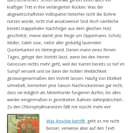
kräftiger Tritt in ihre verlängerten Rücken. Was der
abgewirtschafteten Volkspartei hinterher nicht die Bohne
nützen würde, nicht mal ansatzweise! Sind doch sämtliche
bereits trappelnden Nachfolger aus dem gleichen Holz
geschnitzt, meine damit jene Riege um Oppermann, Scholz,
Müller, Saleh usw., nebst aller geduldig lauernden
Quotentanten im Hintergrund. Denen man
n
eines fernen
Tages, gehypt den Vortritt lässt, wenn bei den Herren
Genossen nichts mehr geht, weil der Karren bereits so tief im
Sumpf versank und sie dann der holden Weiblichkeit
gezwungenermaßen den Vortritt lassen. Häufig von Eitelkeit
umnebelt, bemerken jene Saison-Nachrückerinnen gar nicht,
dass sie lediglich als Minenhunde fungieren dürfen, bis alles
wieder einigermaßen in geordneten Bahnen dahinplätschert…
Zu den Chlorophyllmarxisten fällt mir nüscht mehr ein!
Was Änschie betrifft
, geht es mir nicht
besser, verweise aber auf den Text!