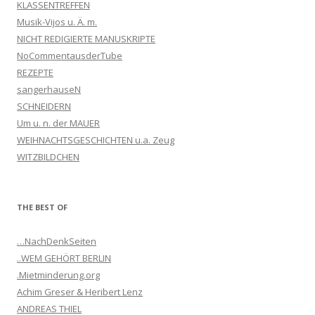
KLASSENTREFFEN
Musik-Vijos u. Ä. m.
NICHT REDIGIERTE MANUSKRIPTE
NoCommentausderTube
REZEPTE
sangerhauseN
SCHNEIDERN
Um u. n. der MAUER
WEIHNACHTSGESCHICHTEN u.a. Zeug
WITZBILDCHEN
THE BEST OF
…NachDenkSeiten
..WEM GEHÖRT BERLIN
.Mietminderung.org
Achim Greser & Heribert Lenz
ANDREAS THIEL