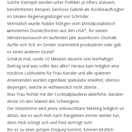
Solche Exempel werden unter Politiker ja öfters statuiert,
berühmtestes Beispiel, Genosse Gabriel als Rockbeauftragter
im lokalen Regierungsklüngel von Schröder.
Vermutlich wurde Nobbe Röttgen vom
c
hrist
s
ozialistisch
u
nionierten Duodezfürsten aus den USA*, für seinen
Ministeraustausch im laufenden Jahr auserkoren. Deshalb
durfte sich N.R. im Sender stammelnd produzieren oder gab
es einen anderen Grund?
Schätze mal, runde 10 Minuten dauerte sein leerhaltiger
Beitrag und was sollte dies alles? Heraus kam lediglich eine
nutzlose Lobhudelei für Frau Kanzler und alle späteren
Anwesenden wurden irgendwie spekulativ erwähnt, ebenso
diejenigen, welche er wohlweislich nicht zitierte…
Was Frau Rohde mit der Cocktailplauderei ablieferte, darüber
decke ich den Mantel des Schweigens.
Die Volxstimme wird jenes unbrauchbare Meeting lediglich so
abtun, wie es auch Kids nach Rangeleien immer wieder tun,
denn
Pack schlägt sich und Pack verträgt sich!
Bis es zu einer
gütigen Einigung
kommt, können letztlich