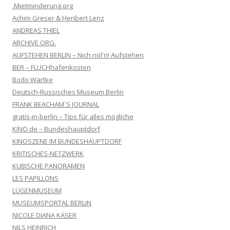
.Mietminderung.org
Achim Greser & Heribert Lenz
ANDREAS THIEL
ARCHIVE ORG.
AUFSTEHEN BERLIN – Nich nöl'n! Aufstehen
BER – FLUCHhafenkosten
Bodo Wartke
Deutsch-Russisches Museum Berlin
FRANK BEACHAM´S JOURNAL
gratis-in-berlin – Tips für alles mögliche
KINO.de – Bundeshauptdorf
KINOSZENE IM BUNDESHAUPTDORF
KRITISCHES-NETZWERK
KUBISCHE PANORAMEN
LES PAPILLONS
LÜGENMUSEUM
MUSEUMSPORTAL BERLIN
NICOLE DIANA KÄSER
NILS HEINRICH