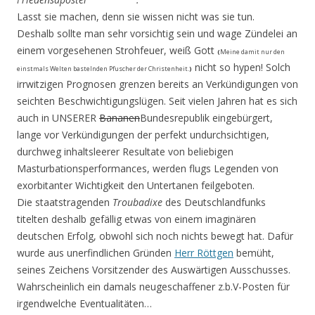
Lasst sie machen, denn sie wissen nicht was sie tun.
Deshalb sollte man sehr vorsichtig sein und wage Zündelei an
einem vorgesehenen Strohfeuer, weiß Gott
(
Meine damit nur den
nicht so hypen! Solch
einstmals Welten bastelnden Pfuscher der Christenheit.
)
irrwitzigen Prognosen grenzen bereits an Verkündigungen von
seichten Beschwichtigungslügen. Seit vielen Jahren hat es sich
auch in UNSERER
Bananen
Bundesrepublik eingebürgert,
lange vor Verkündigungen der perfekt undurchsichtigen,
durchweg inhaltsleerer Resultate von beliebigen
Masturbationsperfor­mances, werden flugs Legenden von
exorbitanter Wichtigkeit den Untertanen feilgeboten.
Die staatstragenden
Troubadixe
des Deutschlandfunks
titelten deshalb gefällig etwas von einem imaginären
deutschen Erfolg, obwohl sich noch nichts bewegt hat. Dafür
wurde aus unerfindlichen Gründen
Herr Röttgen
bemüht,
seines Zeichens Vorsitzender des Auswärtigen Ausschusses.
Wahrscheinlich ein damals neugeschaffener z.b.V-Posten für
irgendwelche Eventualitäten…