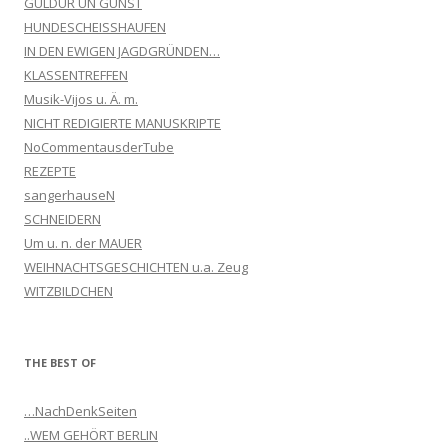
GULDUR UN GUNST
HUNDESCHEISSHAUFEN
IN DEN EWIGEN JAGDGRÜNDEN…
KLASSENTREFFEN
Musik-Vijos u. Ä. m.
NICHT REDIGIERTE MANUSKRIPTE
NoCommentausderTube
REZEPTE
sangerhauseN
SCHNEIDERN
Um u. n. der MAUER
WEIHNACHTSGESCHICHTEN u.a. Zeug
WITZBILDCHEN
THE BEST OF
…NachDenkSeiten
..WEM GEHÖRT BERLIN