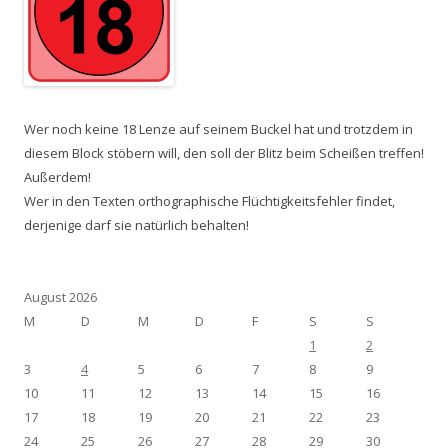
Wer noch keine 18 Lenze auf seinem Buckel hat und trotzdem in
diesem Block stöbern will, den soll der Blitz beim Scheißen treffen!
Außerdem!
Wer in den Texten orthographische Flüchtigkeitsfehler findet,
derjenige darf sie natürlich behalten!
August 2026
M
D
M
D
F
S
S
1
2
3
4
5
6
7
8
9
10
11
12
13
14
15
16
17
18
19
20
21
22
23
24
25
26
27
28
29
30