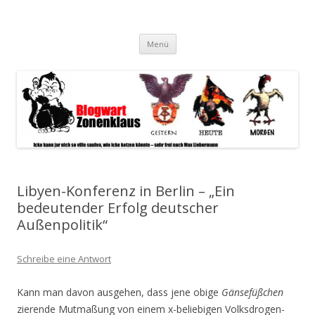
Blogwart Zonenkl@us
Alle hier veröffentlichten Texte und sonstigen medialen Inhalte
Zum
spiegeln im wesentlichen den Gesundheitszustand dieser unserer
Menü
Inhalt
springen
Gesellschaft wieder.
Libyen-Konferenz in Berlin – „Ein
bedeutender Erfolg deutscher
Außenpolitik“
Schreibe eine Antwort
Kann man davon ausgehen, dass jene obige
Gänsefüßchen
zierende Mutmaßung von einem x-beliebigen Volksdrogen-