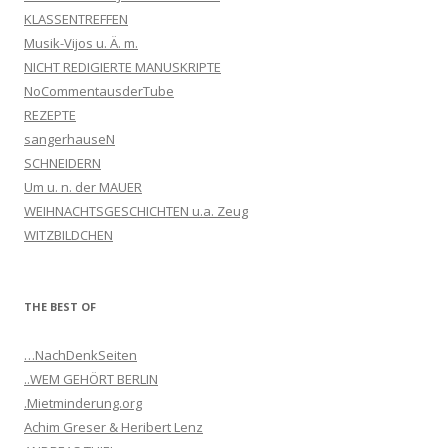
KLASSENTREFFEN
Musik-Vijos u. Ä. m.
NICHT REDIGIERTE MANUSKRIPTE
NoCommentausderTube
REZEPTE
sangerhauseN
SCHNEIDERN
Um u. n. der MAUER
WEIHNACHTSGESCHICHTEN u.a. Zeug
WITZBILDCHEN
THE BEST OF
…NachDenkSeiten
..WEM GEHÖRT BERLIN
.Mietminderung.org
Achim Greser & Heribert Lenz