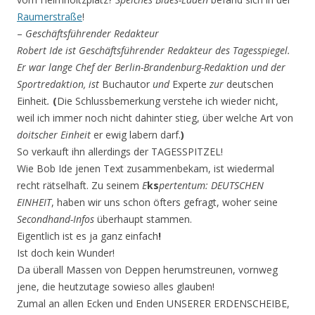
Raumerstraße
!
–
Geschäftsführender Redakteur
Robert Ide ist Geschäftsführender Redakteur des Tagesspiegel.
Er war lange Chef der Berlin-Brandenburg-Redaktion und der
Sportredaktion,
ist
Buchautor
und
Experte
zur
deutschen
Einheit
.
(
Die Schlussbemerkung verstehe ich wieder nicht,
weil ich immer noch nicht dahinter stieg, über welche Art von
doitscher Einheit
er ewig labern darf.
)
So verkauft ihn allerdings der TAGESSPITZEL!
Wie Bob Ide jenen Text zusammenbekam, ist wiedermal
recht rätselhaft. Zu seinem
E
ks
pertentum: DEUTSCHEN
EINHEIT
, haben wir uns schon öfters gefragt, woher seine
Secondhand-Infos
überhaupt stammen.
Eigentlich ist es ja ganz einfach
!
Ist doch kein Wunder!
Da überall Massen von Deppen herumstreunen, vornweg
jene, die heutzutage sowieso alles glauben!
Zumal an allen Ecken und Enden UNSERER ERDENSCHEIBE,