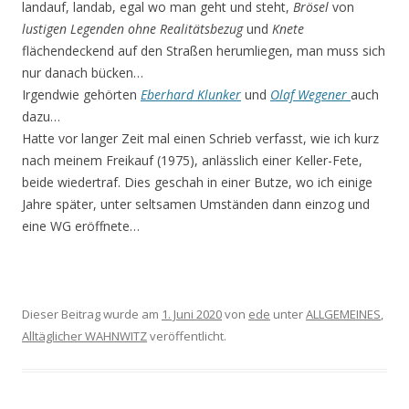
landauf, landab, egal wo man geht und steht,
Brösel
von
lustigen Legenden ohne Realitätsbezug
und
Knete
flächendeckend auf den Straßen herumliegen, man muss sich
nur danach bücken…
Irgendwie gehörten
Eberhard Klunker
und
Olaf Wegener
auch
dazu…
Hatte vor langer Zeit mal einen Schrieb verfasst, wie ich kurz
nach meinem Freikauf (1975), anläss­lich einer Keller-Fete,
beide wiedertraf. Dies geschah in einer Butze, wo ich einige
Jahre später, unter seltsamen Umständen dann einzog und
eine WG eröffnete…
Dieser Beitrag wurde am
1. Juni 2020
von
ede
unter
ALLGEMEINES
,
Alltäglicher WAHNWITZ
veröffentlicht.