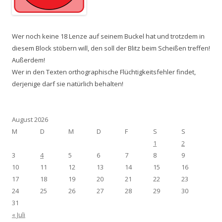
Wer noch keine 18 Lenze auf seinem Buckel hat und trotzdem in
diesem Block stöbern will, den soll der Blitz beim Scheißen treffen!
Außerdem!
Wer in den Texten orthographische Flüchtigkeitsfehler findet,
derjenige darf sie natürlich behalten!
August 2026
M
D
M
D
F
S
S
1
2
3
4
5
6
7
8
9
10
11
12
13
14
15
16
17
18
19
20
21
22
23
24
25
26
27
28
29
30
31
« Juli