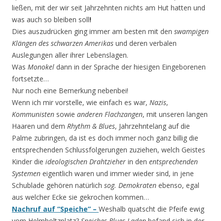
ließen, mit der wir seit Jahrzehnten nichts am Hut hatten und
was auch so bleiben soll
!
Dies auszudrücken ging immer am besten mit den
swampigen
Klängen des schwarzen Amerikas
und deren verbalen
Auslegungen aller ihrer Lebenslagen.
Was
Monokel
dann in der Sprache der hiesigen Eingeborenen
fortsetzte…
Nur noch eine Bemerkung nebenbei!
Wenn ich mir vorstelle, wie einfach es war,
Nazis
,
Kommunisten
sowie
anderen Flachzangen
, mit unseren langen
Haaren und dem
Rhythm & Blues
, Jahrzehntelang auf die
Palme zubringen, da ist es doch immer noch ganz billig die
entsprechenden Schlussfolgerungen zuziehen, welch Geistes
Kinder die
ideologischen Drahtzieher
in den
entsprechenden
Systemen
eigentlich waren und immer wieder sind, in jene
Schublade gehören natürlich
sog.
Demokraten
ebenso, egal
aus welcher Ecke sie gekrochen kommen…
Nachruf auf “Speiche” –
Weshalb quatscht die Pfeife ewig
vom Helmholtzplatz?
Speiches Blues-Laden
befand sich in der