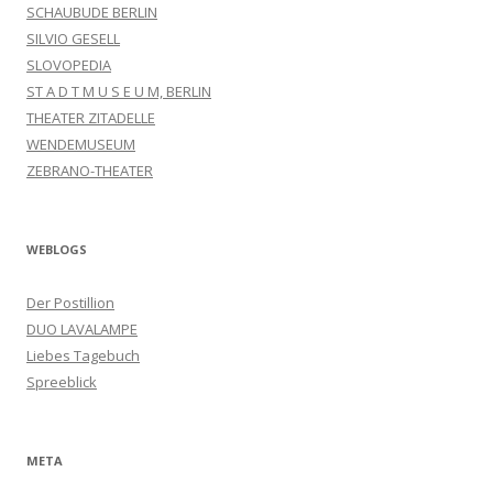
SCHAUBUDE BERLIN
SILVIO GESELL
SLOVOPEDIA
ST A D T M U S E U M, BERLIN
THEATER ZITADELLE
WENDEMUSEUM
ZEBRANO-THEATER
WEBLOGS
Der Postillion
DUO LAVALAMPE
Liebes Tagebuch
Spreeblick
META