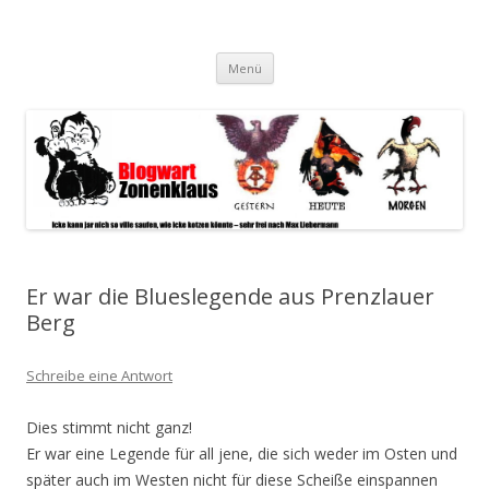
Blogwart Zonenkl@us
Alle hier veröffentlichten Texte und sonstigen medialen Inhalte
Zum
spiegeln im wesentlichen den Gesundheitszustand dieser unserer
Menü
Inhalt
springen
Gesellschaft wieder.
Er war die Blueslegende aus Prenzlauer
Berg
Schreibe eine Antwort
Dies stimmt nicht ganz!
Er war eine Legende für all jene, die sich weder im Osten und
später auch im Westen nicht für diese Scheiße einspannen