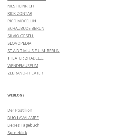
NILS HEINRICH
RICK ZONTAR
RICO MOCELLIN
SCHAUBUDE BERLIN
SILVIO GESELL
SLOVOPEDIA
ST A D T M U S E U M, BERLIN
THEATER ZITADELLE
WENDEMUSEUM
ZEBRANO-THEATER
WEBLOGS
Der Postillion
DUO LAVALAMPE
Liebes Tagebuch
Spreeblick