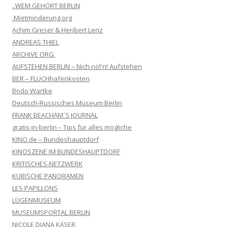
..WEM GEHÖRT BERLIN
.Mietminderung.org
Achim Greser & Heribert Lenz
ANDREAS THIEL
ARCHIVE ORG.
AUFSTEHEN BERLIN – Nich nöl'n! Aufstehen
BER – FLUCHhafenkosten
Bodo Wartke
Deutsch-Russisches Museum Berlin
FRANK BEACHAM´S JOURNAL
gratis-in-berlin – Tips für alles mögliche
KINO.de – Bundeshauptdorf
KINOSZENE IM BUNDESHAUPTDORF
KRITISCHES-NETZWERK
KUBISCHE PANORAMEN
LES PAPILLONS
LÜGENMUSEUM
MUSEUMSPORTAL BERLIN
NICOLE DIANA KÄSER