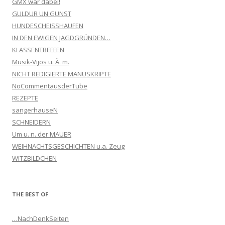
GMX war dabei!
GULDUR UN GUNST
HUNDESCHEISSHAUFEN
IN DEN EWIGEN JAGDGRÜNDEN…
KLASSENTREFFEN
Musik-Vijos u. Ä. m.
NICHT REDIGIERTE MANUSKRIPTE
NoCommentausderTube
REZEPTE
sangerhauseN
SCHNEIDERN
Um u. n. der MAUER
WEIHNACHTSGESCHICHTEN u.a. Zeug
WITZBILDCHEN
THE BEST OF
…NachDenkSeiten