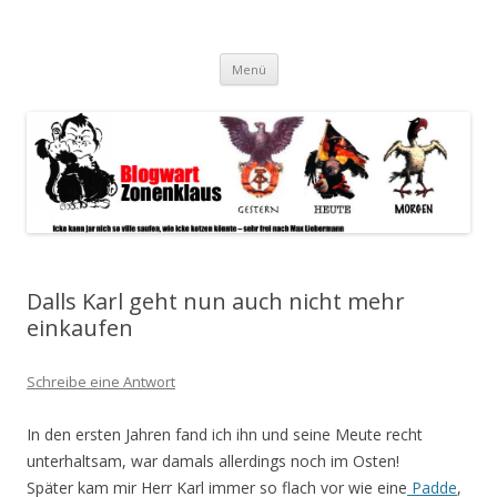
Blogwart Zonenkl@us
Alle hier veröffentlichten Texte und sonstigen medialen Inhalte
Zum
spiegeln im wesentlichen den Gesundheitszustand dieser unserer
Menü
Inhalt
springen
Gesellschaft wieder.
Dalls Karl geht nun auch nicht mehr
einkaufen
Schreibe eine Antwort
In den ersten Jahren fand ich ihn und seine Meute recht
unterhaltsam, war damals allerdings noch im Osten!
Später kam mir Herr Karl immer so flach vor wie eine
Padde
,