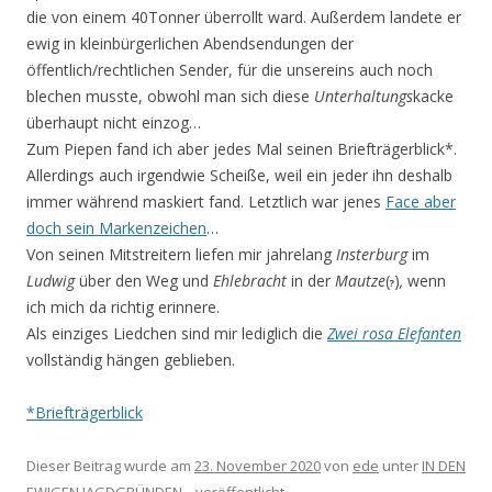
die von einem 40Tonner überrollt ward. Außerdem landete er
ewig in kleinbürgerlichen Abendsendungen der
öffentlich/rechtlichen Sender, für die unsereins auch noch
blechen musste, obwohl man sich diese
Unterhaltungs
kacke
überhaupt nicht einzog…
Zum Piepen fand ich aber jedes Mal seinen Briefträgerblick*.
Allerdings auch irgendwie Scheiße, weil ein jeder ihn deshalb
immer während maskiert fand. Letztlich war jenes
Face aber
doch sein Markenzeichen
…
Von seinen Mitstreitern liefen mir jahrelang
Insterburg
im
Ludwig
über den Weg und
Ehlebracht
in der
Mautze
(
)
,
wenn
?
ich mich da richtig erinnere.
Als einziges Liedchen sind mir lediglich die
Zwei rosa Elefanten
vollständig hängen geblieben.
*Briefträgerblick
Dieser Beitrag wurde am
23. November 2020
von
ede
unter
IN DEN
EWIGEN JAGDGRÜNDEN...
veröffentlicht.