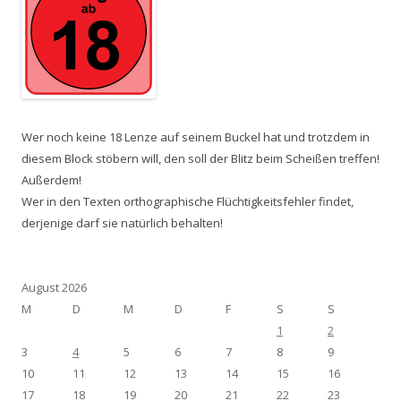
Wer noch keine 18 Lenze auf seinem Buckel hat und trotzdem in
diesem Block stöbern will, den soll der Blitz beim Scheißen treffen!
Außerdem!
Wer in den Texten orthographische Flüchtigkeitsfehler findet,
derjenige darf sie natürlich behalten!
August 2026
M
D
M
D
F
S
S
1
2
3
4
5
6
7
8
9
10
11
12
13
14
15
16
17
18
19
20
21
22
23