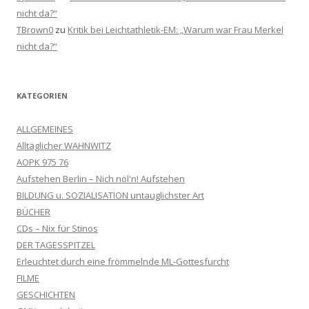
nicht da?“
TBrown0
zu
Kritik bei Leichtathletik-EM: „Warum war Frau Merkel
nicht da?“
KATEGORIEN
ALLGEMEINES
Alltäglicher WAHNWITZ
AOPK 975 76
Aufstehen Berlin – Nich nöl'n! Aufstehen
BILDUNG u. SOZIALISATION untauglichster Art
BÜCHER
CDs – Nix für Stinos
DER TAGESSPITZEL
Erleuchtet durch eine frömmelnde ML-Gottesfurcht
FILME
GESCHICHTEN