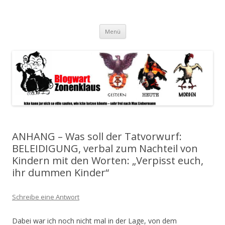
Blogwart Zonenkl@us
Alle hier veröffentlichten Texte und sonstigen medialen Inhalte
Zum
spiegeln im wesentlichen den Gesundheitszustand dieser unserer
Menü
Inhalt
springen
Gesellschaft wieder.
ANHANG – Was soll der Tatvorwurf:
BELEIDIGUNG, verbal zum Nachteil von
Kindern mit den Worten: „Verpisst euch,
ihr dummen Kinder“
Schreibe eine Antwort
Dabei war ich noch nicht mal in der Lage, von dem