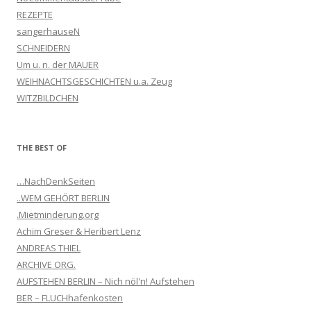
REZEPTE
sangerhauseN
SCHNEIDERN
Um u. n. der MAUER
WEIHNACHTSGESCHICHTEN u.a. Zeug
WITZBILDCHEN
THE BEST OF
…NachDenkSeiten
..WEM GEHÖRT BERLIN
.Mietminderung.org
Achim Greser & Heribert Lenz
ANDREAS THIEL
ARCHIVE ORG.
AUFSTEHEN BERLIN – Nich nöl'n! Aufstehen
BER – FLUCHhafenkosten