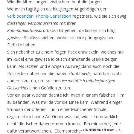
Wie die Alten sungen, zwitschern heut die Jungen.
Wenn ich tagtäglich die blutjungen Angehörigen der
verblödenden iPhone-Generation
registriere, wie sie sich ewig
dusseligen Verbalhurereien
mit ihren
Kommunikationsprothesen
hingeben, da lassen sich billig
gewisse Schlüsse ziehen, woher sie ihre pädagogischen
Defizite haben.
Sich nebenher zu einem feigen Pack entwickeln, welches nur
im Rudel eine gewisse idiotisch anmutende Stärke zeigen
kann. Als letzten und einzigen Ausweg dann auch noch die
Polizei bemühen und die haben
stante pede,
natürlich nichts
anderes zu tun, um solchen
vermeintlich minderjährigen
Gossenkids
einen Gefallen zu tun…
Vor ein paar Wochen dachte ich, mich in einem falschen Film
zu befinden, was mir da vor die Linse kam. Während einiger
Stunden der offenen Tür in einer Münchener Schule,
registrierte ich eine Art Gehirnwäsche, wie sie nun wirklich
nicht idiotischer daherkommen konnte. Bin mir sicher, jene
I
NNERINNEN usw.
u.ä.
dafür verantwortlichen, Elternsprecher*
,