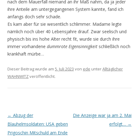
nach dem Mauerfall niemand an ihr Maß nahm, da ja jeder
ihre Anteile am untergegangenen System kannte, fand ich
anfangs doch sehr schade.
Es kam aber für sie wesentlich schlimmer. Madame legte
nämlich noch über 40 Lebensjahre drauf. Zwar seelisch und
physisch bis ins hohe Alter recht fit, wurde sie durch ihre
immer vorhandene
dummrote Eigensinnigkeit
schließlich noch
krankhaft mürbe…
Dieser Beitrag wurde am
5. Juli 2023
von
ede
unter
Alltäglicher
WAHNWITZ
veröffentlicht.
Beitrags-
←
Abzug der
Die Anzeige war ja am 2. Mai
Navigation
Blauhelmsoldaten: USA geben
erfolgt…
→
Prigoschin Mitschuld am Ende