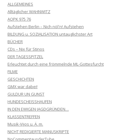
ALLGEMEINES
Alltäglicher WAHNWITZ
AOPK 975 76
Aufstehen Berlin – Nich nöl'n! Aufstehen
BILDUNG u. SOZIALISATION untauglichster Art
BÜCHER
CDs – Nix für Stinos
DER TAGESSPITZEL
Erleuchtet durch eine frömmelnde ML-Gottesfurcht
FILME
GESCHICHTEN
GMX war dabei!
GULDUR UN GUNST
HUNDESCHEISSHAUFEN
IN DEN EWIGEN JAGDGRÜNDEN…
KLASSENTREFFEN
Musik-Vijos u. Ä. m.
NICHT REDIGIERTE MANUSKRIPTE
NoCommentausderTube