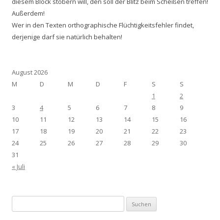
diesem Block stöbern will, den soll der Blitz beim Scheißen treffen!
Außerdem!
Wer in den Texten orthographische Flüchtigkeitsfehler findet,
derjenige darf sie natürlich behalten!
August 2026
M
D
M
D
F
S
S
1
2
3
4
5
6
7
8
9
10
11
12
13
14
15
16
17
18
19
20
21
22
23
24
25
26
27
28
29
30
31
« Juli
Suchen
nach: