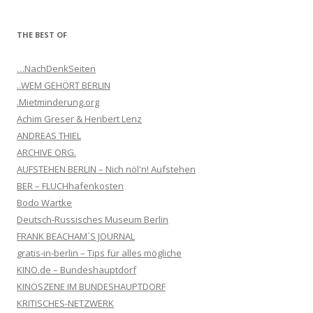
THE BEST OF
…NachDenkSeiten
..WEM GEHÖRT BERLIN
.Mietminderung.org
Achim Greser & Heribert Lenz
ANDREAS THIEL
ARCHIVE ORG.
AUFSTEHEN BERLIN – Nich nöl'n! Aufstehen
BER – FLUCHhafenkosten
Bodo Wartke
Deutsch-Russisches Museum Berlin
FRANK BEACHAM´S JOURNAL
gratis-in-berlin – Tips für alles mögliche
KINO.de – Bundeshauptdorf
KINOSZENE IM BUNDESHAUPTDORF
KRITISCHES-NETZWERK