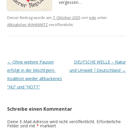
vergessen…
Dieser Beitrag wurde am
7. Oktober 2025
von
ede
unter
Alltäglicher WAHNWITZ
veröffentlicht.
Beitrags-
←
Ohne weitere Pausen
DEUTSCHE WELLE – Natur
Navigation
erfolgt in der Möchtgern-
und Umwelt │Deutschland
→
Koalition wieder altbackenes
“HÜ” und “HOTT”
Schreibe einen Kommentar
Deine E-Mail-Adresse wird nicht veröffentlicht.
Erforderliche
Felder sind mit
*
markiert