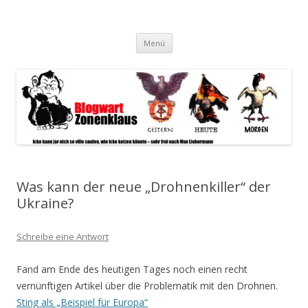
Blogwart Zonenkl@us
Alle hier veröffentlichten Texte und sonstigen medialen Inhalte
Zum
spiegeln im wesentlichen den Gesundheitszustand dieser unserer
Menü
Inhalt
springen
Gesellschaft wieder.
Was kann der neue „Drohnenkiller“ der
Ukraine?
Schreibe eine Antwort
Fand am Ende des heutigen Tages noch einen recht
vernünftigen Artikel über die Problematik mit den Drohnen.
Sting als „Beispiel für Europa“