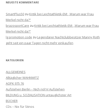
NEUESTE KOMMENTARE
SmartPlus50
zu
Kritik bei Leichtathletik-EM: „Warum war Frau
Merkel nicht da?“
brazosportCare
zu
Kritik bei Leichtathletik-EM: „Warum war Frau
Merkel nicht da?“
lg promotion code
zu
Legendärer Nachtclubbesitzer Manny Roth
geht seit ein paar Tagen nicht mehr einkaufen
KATEGORIEN
ALLGEMEINES
Alltäglicher WAHNWITZ
AOPK 975 76
Aufstehen Berlin – Nich nöl'n! Aufstehen
BILDUNG u. SOZIALISATION untauglichster Art
BÜCHER
CDs – Nix für Stinos