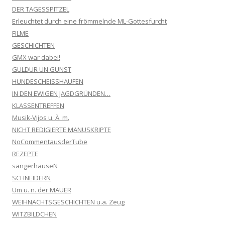
DER TAGESSPITZEL
Erleuchtet durch eine frömmelnde ML-Gottesfurcht
FILME
GESCHICHTEN
GMX war dabei!
GULDUR UN GUNST
HUNDESCHEISSHAUFEN
IN DEN EWIGEN JAGDGRÜNDEN…
KLASSENTREFFEN
Musik-Vijos u. Ä. m.
NICHT REDIGIERTE MANUSKRIPTE
NoCommentausderTube
REZEPTE
sangerhauseN
SCHNEIDERN
Um u. n. der MAUER
WEIHNACHTSGESCHICHTEN u.a. Zeug
WITZBILDCHEN