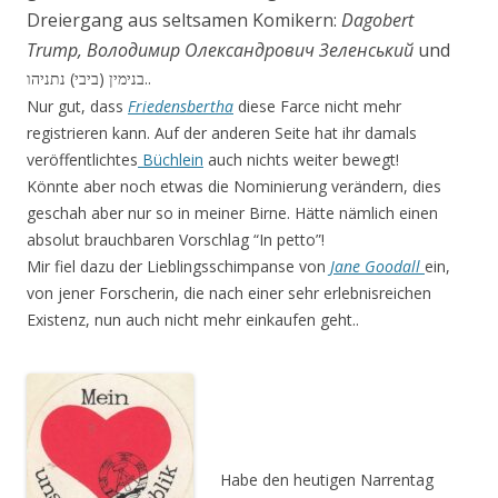
Dreiergang aus seltsamen Komikern:
Dagobert
Trump,
Володимир Олександрович Зеленський
und
)
(
..
בנימין
ביבי
נתניהו
Nur gut, dass
Friedensbertha
diese Farce nicht mehr
registrieren kann. Auf der anderen Seite hat ihr damals
veröffentlichtes
Büchlein
auch nichts weiter bewegt!
Könnte aber noch etwas die Nominierung verändern, dies
geschah aber nur so in meiner Birne. Hät­te nämlich einen
absolut brauchbaren Vorschlag “In petto”!
Mir fiel dazu der Lieblingsschimpanse von
Jane Goodall
ein,
von jener Forscherin, die nach einer sehr erlebnisreichen
Existenz, nun auch nicht mehr einkaufen geht..
Habe den heutigen Narrentag