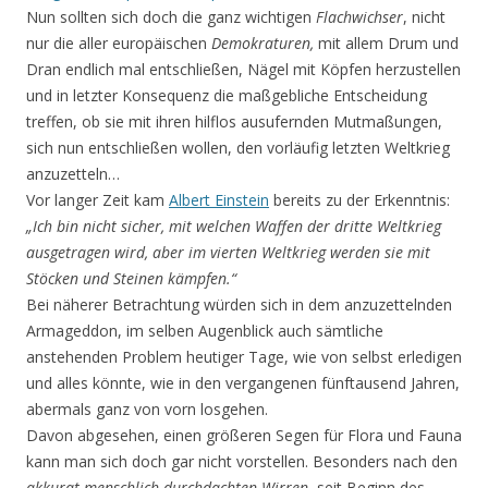
Nun sollten sich doch die ganz wichtigen
Flachwichser
, nicht
nur die aller europäischen
Demokra­turen,
mit allem Drum und
Dran endlich mal entschließen, Nägel mit Köpfen herzustellen
und in letzter Konsequenz die maßgebliche Entscheidung
treffen, ob sie mit ihren hilflos ausufernden Mut­maßungen,
sich nun entschließen wollen, den vorläufig letzten Weltkrieg
anzuzetteln…
Vor langer Zeit kam
Albert Einstein
bereits zu der Erkenntnis:
„Ich bin nicht sicher, mit welchen Waffen der dritte Weltkrieg
ausgetragen wird, aber im vierten Weltkrieg werden sie mit
Stöcken und Steinen kämpfen.“
Bei näherer Betrachtung würden sich in dem anzuzettelnden
Armageddon, im selben Augenblick auch sämtliche
anstehenden Problem heutiger Tage, wie von selbst erledigen
und alles könnte, wie in den vergangenen fünftausend Jahren,
abermals ganz von vorn losgehen.
Davon abgesehen, einen größeren Segen für Flora und Fauna
kann man sich doch gar nicht vorstel­len. Besonders nach den
akkurat menschlich durchdachten Wirren
, seit Beginn des