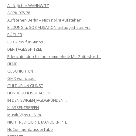
Alltäglicher WAHNWITZ
AOPK 975 76
Aufstehen Berlin – Nich nöl'n! Aufstehen
BILDUNG u. SOZIALISATION untauglichster Art
BÜCHER
CDs – Nix für Stinos
DER TAGESSPITZEL
Erleuchtet durch eine frömmelnde ML-Gottesfurcht
FILME
GESCHICHTEN
GMX war dabei!
GULDUR UN GUNST
HUNDESCHEISSHAUFEN
IN DEN EWIGEN JAGDGRÜNDEN…
KLASSENTREFFEN
Musik-Vijos u. Ä. m.
NICHT REDIGIERTE MANUSKRIPTE
NoCommentausderTube