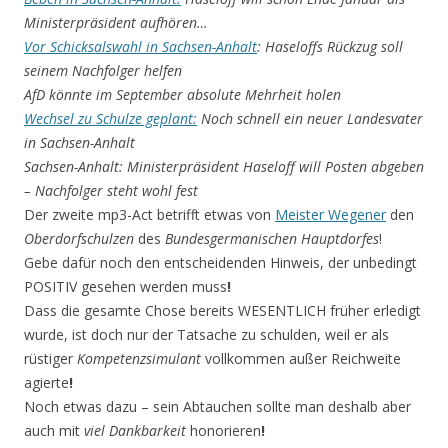
Ministerpräsident aufhören…
Vor Schicksalswahl in Sachsen-Anhalt
: Haseloffs Rückzug soll
seinem Nachfolger helfen
AfD könnte im September absolute Mehrheit holen
Wechsel zu Schulze geplant:
Noch schnell ein neuer Landesvater
in Sachsen-Anhalt
Sachsen-Anhalt: Ministerpräsident Haseloff will Posten abgeben
– Nachfolger steht wohl fest
Der zweite mp3-Act betrifft etwas von
Meister Wegener
den
Oberdorfschulzen
des
Bundesgermani­schen Hauptdorfes
!
Gebe dafür noch den entscheidenden Hinweis, der unbedingt
POSITIV gesehen werden muss
!
Dass die gesamte Chose bereits WESENTLICH früher erledigt
wurde, ist doch nur der Tatsache zu schulden, weil er als
rüstiger
Kompetenzsimulant
vollkommen außer Reichweite
agierte
!
Noch etwas dazu – sein Abtauchen sollte man deshalb aber
auch mit
viel Dankbarkeit
honorieren
!