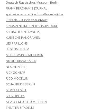
Deutsch-Russisches Museum Berlin
FRANK BEACHAM´S JOURNAL
gratis-in-berlin – Tips für alles mögliche
KINO.de – Bundeshauptdorf
KINOSZENE IM BUNDESHAUPTDORF
KRITISCHES-NETZWERK
KUBISCHE PANORAMEN
LES PAPILLONS
LÜGENMUSEUM
MUSEUMSPORTAL BERLIN
NICOLE DIANA KÄSER
NILS HEINRICH
RICK ZONTAR
RICO MOCELLIN
SCHAUBUDE BERLIN
SILVIO GESELL
SLOVOPEDIA
ST A D T M U S E U M, BERLIN
THEATER ZITADELLE