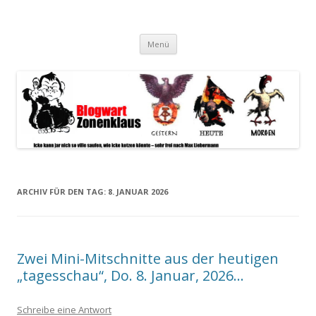
Blogwart Zonenkl@us
Alle hier veröffentlichten Texte und sonstigen medialen Inhalte
Zum
spiegeln im wesentlichen den Gesundheitszustand dieser unserer
Menü
Inhalt
springen
Gesellschaft wieder.
ARCHIV FÜR DEN TAG:
8. JANUAR 2026
Zwei Mini-Mitschnitte aus der heutigen
„tagesschau“, Do. 8. Januar, 2026…
Schreibe eine Antwort