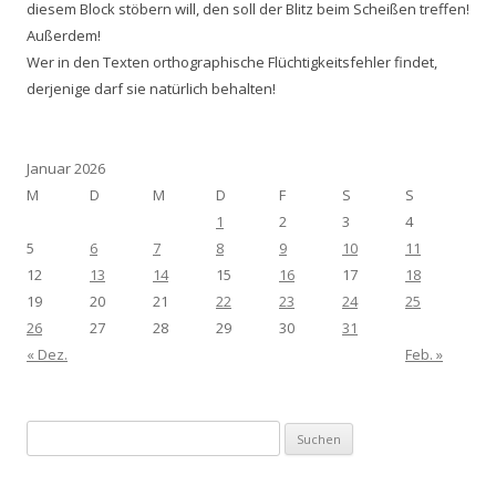
diesem Block stöbern will, den soll der Blitz beim Scheißen treffen!
Außerdem!
Wer in den Texten orthographische Flüchtigkeitsfehler findet,
derjenige darf sie natürlich behalten!
Januar 2026
M
D
M
D
F
S
S
1
2
3
4
5
6
7
8
9
10
11
12
13
14
15
16
17
18
19
20
21
22
23
24
25
26
27
28
29
30
31
« Dez.
Feb. »
Suchen
nach: