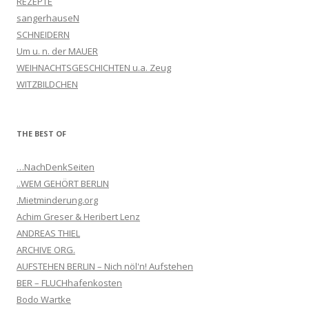
REZEPTE
sangerhauseN
SCHNEIDERN
Um u. n. der MAUER
WEIHNACHTSGESCHICHTEN u.a. Zeug
WITZBILDCHEN
THE BEST OF
…NachDenkSeiten
..WEM GEHÖRT BERLIN
.Mietminderung.org
Achim Greser & Heribert Lenz
ANDREAS THIEL
ARCHIVE ORG.
AUFSTEHEN BERLIN – Nich nöl'n! Aufstehen
BER – FLUCHhafenkosten
Bodo Wartke