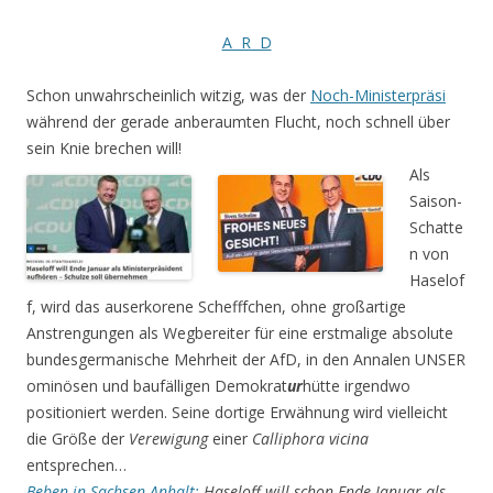
A R D
Schon unwahrscheinlich witzig, was der
Noch-Ministerpräsi
während der gerade anberaumten Flucht, noch schnell über
sein Knie brechen will!
Als
Saison-
Schatte
n von
Haselof
f, wird das auserkorene Schefffchen, ohne großartige
Anstrengun­gen als Wegbereiter für eine erstmalige absolute
bundesgermanische Mehrheit der AfD, in den An­nalen UNSER
ominösen und baufälligen Demokrat
ur
hütte irgendwo
positioniert werden. Seine dortige Erwähnung wird vielleicht
die Größe der
Verewigung
einer
Calliphora vicina
entsprechen…
Beben in Sachsen-Anhalt:
Haseloff will schon Ende Januar als