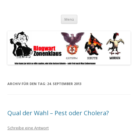
Blogwart Zonenkl@us
Alle hier veröffentlichten Texte und sonstigen medialen Inhalte
Zum
spiegeln im wesentlichen den Gesundheitszustand dieser unserer
Menü
Inhalt
springen
Gesellschaft wieder.
ARCHIV FÜR DEN TAG:
24. SEPTEMBER 2013
Qual der Wahl – Pest oder Cholera?
Schreibe eine Antwort