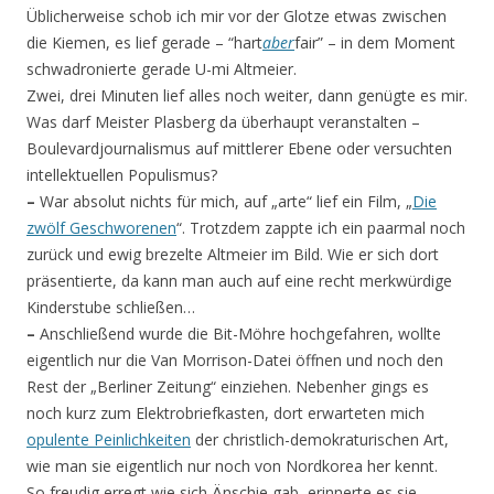
Üblicherweise schob ich mir vor der Glotze etwas zwischen
die Kiemen, es lief gerade – “hart
aber
fair” – in dem Moment
schwadronierte gerade U-mi Altmeier.
Zwei, drei Minuten lief alles noch weiter, dann genügte es mir.
Was darf Meister Plasberg da überhaupt veranstalten –
Boulevardjournalismus auf mittlerer Ebene oder versuchten
intellektuellen Populismus?
–
War absolut nichts für mich, auf „arte“ lief ein Film, „
Die
zwölf Geschworenen
“. Trotzdem zappte ich ein paarmal noch
zurück und ewig brezelte Altmeier im Bild. Wie er sich dort
präsentierte, da kann man auch auf eine recht merkwürdige
Kinderstube schließen…
–
Anschließend wurde die Bit-Möhre hochgefahren, wollte
eigentlich nur die Van Morrison-Datei öffnen und noch den
Rest der „Berliner Zeitung“ einziehen. Nebenher gings es
noch kurz zum Elektrobriefkasten, dort erwarteten mich
opulente Peinlichkeiten
der christlich-demokraturischen Art,
wie man sie eigentlich nur noch von Nordkorea her kennt.
So freudig erregt wie sich Änschie gab, erinnerte es sie