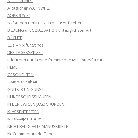
ALLGEMEINES
Alltäglicher WAHNWITZ
AOPK 975 76
Aufstehen Berlin – Nich nöl'n! Aufstehen
BILDUNG u. SOZIALISATION untauglichster Art
BÜCHER
CDs – Nix für Stinos
DER TAGESSPITZEL
Erleuchtet durch eine frömmelnde ML-Gottesfurcht
FILME
GESCHICHTEN
GMX war dabei!
GULDUR UN GUNST
HUNDESCHEISSHAUFEN
IN DEN EWIGEN JAGDGRÜNDEN…
KLASSENTREFFEN
Musik-Vijos u. Ä. m.
NICHT REDIGIERTE MANUSKRIPTE
NoCommentausderTube