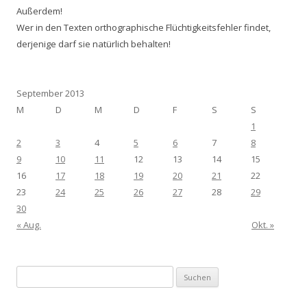
Außerdem!
Wer in den Texten orthographische Flüchtigkeitsfehler findet,
derjenige darf sie natürlich behalten!
September 2013
M
D
M
D
F
S
S
1
2
3
4
5
6
7
8
9
10
11
12
13
14
15
16
17
18
19
20
21
22
23
24
25
26
27
28
29
30
« Aug.
Okt. »
Suchen
nach: