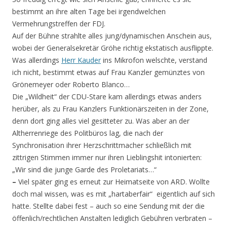
bestimmt an ihre alten Tage bei irgendwelchen
Vermehrungstreffen der FDJ.
Auf der Bühne strahlte alles jung/dynamischen Anschein aus,
wobei der Generalsekretär Gröhe richtig ekstatisch ausflippte.
Was allerdings
Herr Kauder
ins Mikrofon welschte, verstand
ich nicht, bestimmt etwas auf Frau Kanzler gemünztes von
Grönemeyer oder Roberto Blanco…
Die „Wildheit“ der CDU-Stare kam allerdings etwas anders
herüber, als zu Frau Kanzlers Funktionärszeiten in der Zone,
denn dort ging alles viel gesitteter zu. Was aber an der
Altherrenriege des Politbüros lag, die nach der
Synchronisation ihrer Herzschrittmacher schließlich mit
zittrigen Stimmen immer nur ihren Lieblingshit intonierten:
„Wir sind die junge Garde des Proletariats…“
–
Viel später ging es erneut zur Heimatseite von ARD. Wollte
doch mal wissen, was es mit „hartaberfair“ eigentlich auf sich
hatte. Stellte dabei fest – auch so eine Sendung mit der die
öffenlich/rechtlichen Anstalten lediglich Gebühren verbraten –