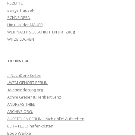
REZEPTE
sangerhauseN
SCHNEIDERN
Um u. n. der MAUER
WEIHNACHTSGESCHICHTEN u.a. Zeug
WITZBILDCHEN
THE BEST OF
…NachDenkSeiten
..WEM GEHÖRT BERLIN
.Mietminderung.org
Achim Greser & Heribert Lenz
ANDREAS THIEL
ARCHIVE ORG.
AUFSTEHEN BERLIN – Nich nöl'n! Aufstehen
BER – FLUCHhafenkosten
Bodo Wartke