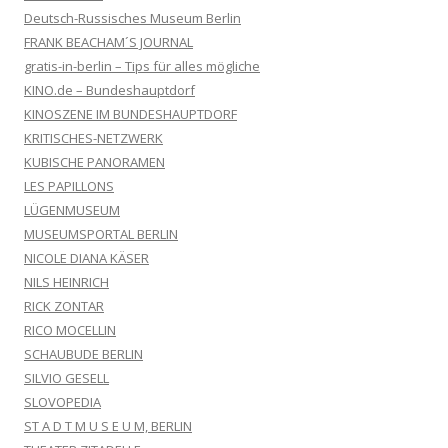
Deutsch-Russisches Museum Berlin
FRANK BEACHAM´S JOURNAL
gratis-in-berlin – Tips für alles mögliche
KINO.de – Bundeshauptdorf
KINOSZENE IM BUNDESHAUPTDORF
KRITISCHES-NETZWERK
KUBISCHE PANORAMEN
LES PAPILLONS
LÜGENMUSEUM
MUSEUMSPORTAL BERLIN
NICOLE DIANA KÄSER
NILS HEINRICH
RICK ZONTAR
RICO MOCELLIN
SCHAUBUDE BERLIN
SILVIO GESELL
SLOVOPEDIA
ST A D T M U S E U M, BERLIN