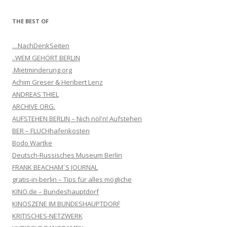
THE BEST OF
…NachDenkSeiten
..WEM GEHÖRT BERLIN
.Mietminderung.org
Achim Greser & Heribert Lenz
ANDREAS THIEL
ARCHIVE ORG.
AUFSTEHEN BERLIN – Nich nöl'n! Aufstehen
BER – FLUCHhafenkosten
Bodo Wartke
Deutsch-Russisches Museum Berlin
FRANK BEACHAM´S JOURNAL
gratis-in-berlin – Tips für alles mögliche
KINO.de – Bundeshauptdorf
KINOSZENE IM BUNDESHAUPTDORF
KRITISCHES-NETZWERK