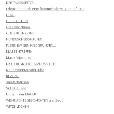
DER TAGESSPITZEL
Erleuchtet durch eine frömmelnde ML-Gottesfurcht
FILME
GESCHICHTEN
GMX war dabei!
GULDUR UN GUNST
HUNDESCHEISSHAUFEN
IN DEN EWIGEN JAGDGRÜNDEN…
KLASSENTREFFEN
Musik-Vijos u. Ä. m.
NICHT REDIGIERTE MANUSKRIPTE
NoCommentausderTube
REZEPTE
sangerhauseN
SCHNEIDERN
Um u. n. der MAUER
WEIHNACHTSGESCHICHTEN u.a. Zeug
WITZBILDCHEN