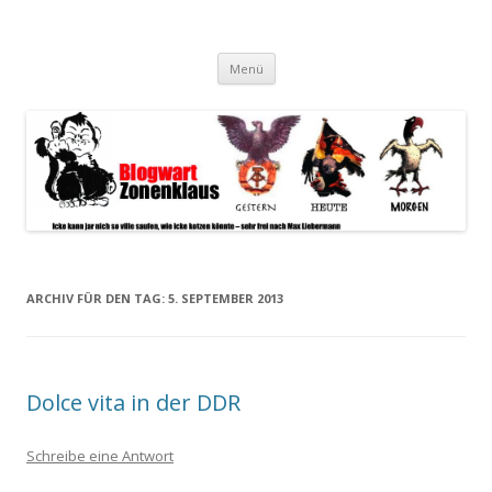
Blogwart Zonenkl@us
Alle hier veröffentlichten Texte und sonstigen medialen Inhalte
Zum
spiegeln im wesentlichen den Gesundheitszustand dieser unserer
Menü
Inhalt
springen
Gesellschaft wieder.
ARCHIV FÜR DEN TAG:
5. SEPTEMBER 2013
Dolce vita in der DDR
Schreibe eine Antwort