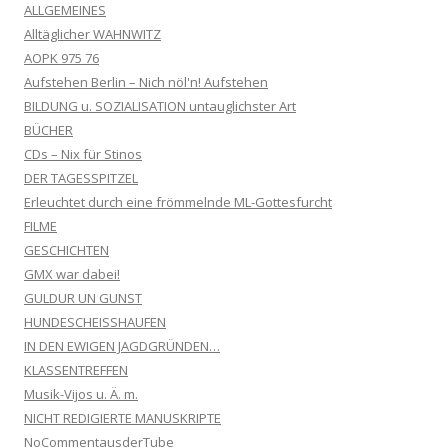
ALLGEMEINES
Alltäglicher WAHNWITZ
AOPK 975 76
Aufstehen Berlin – Nich nöl'n! Aufstehen
BILDUNG u. SOZIALISATION untauglichster Art
BÜCHER
CDs – Nix für Stinos
DER TAGESSPITZEL
Erleuchtet durch eine frömmelnde ML-Gottesfurcht
FILME
GESCHICHTEN
GMX war dabei!
GULDUR UN GUNST
HUNDESCHEISSHAUFEN
IN DEN EWIGEN JAGDGRÜNDEN…
KLASSENTREFFEN
Musik-Vijos u. Ä. m.
NICHT REDIGIERTE MANUSKRIPTE
NoCommentausderTube