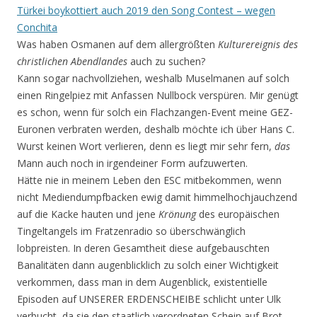
Türkei boykottiert auch 2019 den Song Contest – wegen
Conchita
Was haben Osmanen auf dem allergrößten
Kulturereignis des
christlichen Abendlandes
auch zu suchen?
Kann sogar nachvollziehen, weshalb Muselmanen auf solch
einen Ringelpiez mit Anfassen Nullbock verspüren. Mir genügt
es schon, wenn für solch ein Flachzangen-Event meine GEZ-
Euronen verbraten werden, deshalb möchte ich über Hans C.
Wurst keinen Wort verlieren, denn es liegt mir sehr fern,
das
Mann auch noch in irgendeiner Form aufzuwerten.
Hätte nie in meinem Leben den ESC mitbekommen, wenn
nicht Mediendumpfbacken ewig damit himmelhochjauchzend
auf die Kacke hauten und jene
Krönung
des europäischen
Tingeltangels im Fratzenradio so überschwänglich
lobpreisten. In deren Gesamtheit diese aufgebauschten
Banalitäten dann augenblicklich zu solch einer Wichtigkeit
verkommen, dass man in dem Augenblick, existentielle
Episoden auf UNSERER ERDENSCHEIBE schlicht unter Ulk
verbucht, da sie den staatlich verordneten Schein auf Brot