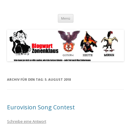
Blogwart Zonenkl@us
Alle hier veröffentlichten Texte und sonstigen medialen Inhalte
Zum
spiegeln im wesentlichen den Gesundheitszustand dieser unserer
Menü
Inhalt
springen
Gesellschaft wieder.
ARCHIV FÜR DEN TAG:
5. AUGUST 2018
Eurovision Song Contest
Schreibe eine Antwort