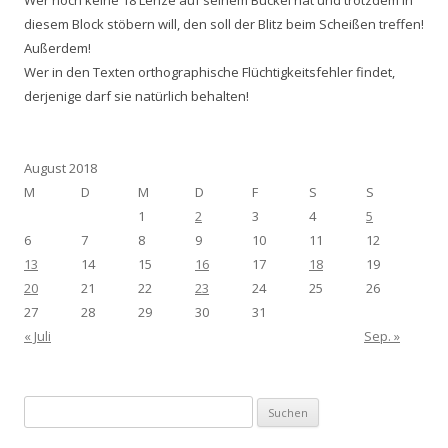
diesem Block stöbern will, den soll der Blitz beim Scheißen treffen!
Außerdem!
Wer in den Texten orthographische Flüchtigkeitsfehler findet,
derjenige darf sie natürlich behalten!
August 2018
M
D
M
D
F
S
S
1
2
3
4
5
6
7
8
9
10
11
12
13
14
15
16
17
18
19
20
21
22
23
24
25
26
27
28
29
30
31
« Juli
Sep. »
Suchen
nach: