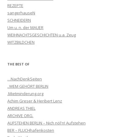
REZEPTE
sangerhauseN
SCHNEIDERN
Um u. n. der MAUER
WEIHNACHTSGESCHICHTEN u.a. Zeug
WITZBILDCHEN
THE BEST OF
…NachDenkSeiten
..WEM GEHÖRT BERLIN
.Mietminderung.org
Achim Greser & Heribert Lenz
ANDREAS THIEL
ARCHIVE ORG.
AUFSTEHEN BERLIN – Nich nöl'n! Aufstehen
BER – FLUCHhafenkosten