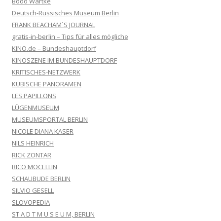
Bodo Wartke
Deutsch-Russisches Museum Berlin
FRANK BEACHAM´S JOURNAL
gratis-in-berlin – Tips für alles mögliche
KINO.de – Bundeshauptdorf
KINOSZENE IM BUNDESHAUPTDORF
KRITISCHES-NETZWERK
KUBISCHE PANORAMEN
LES PAPILLONS
LÜGENMUSEUM
MUSEUMSPORTAL BERLIN
NICOLE DIANA KÄSER
NILS HEINRICH
RICK ZONTAR
RICO MOCELLIN
SCHAUBUDE BERLIN
SILVIO GESELL
SLOVOPEDIA
ST A D T M U S E U M, BERLIN