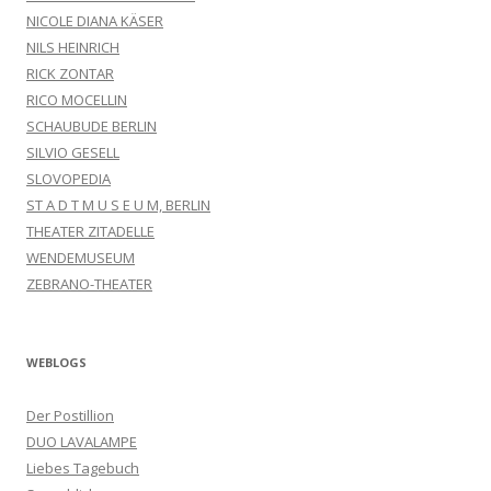
NICOLE DIANA KÄSER
NILS HEINRICH
RICK ZONTAR
RICO MOCELLIN
SCHAUBUDE BERLIN
SILVIO GESELL
SLOVOPEDIA
ST A D T M U S E U M, BERLIN
THEATER ZITADELLE
WENDEMUSEUM
ZEBRANO-THEATER
WEBLOGS
Der Postillion
DUO LAVALAMPE
Liebes Tagebuch