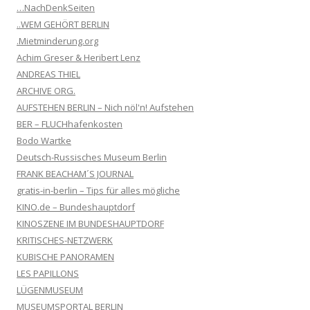
…NachDenkSeiten
..WEM GEHÖRT BERLIN
.Mietminderung.org
Achim Greser & Heribert Lenz
ANDREAS THIEL
ARCHIVE ORG.
AUFSTEHEN BERLIN – Nich nöl'n! Aufstehen
BER – FLUCHhafenkosten
Bodo Wartke
Deutsch-Russisches Museum Berlin
FRANK BEACHAM´S JOURNAL
gratis-in-berlin – Tips für alles mögliche
KINO.de – Bundeshauptdorf
KINOSZENE IM BUNDESHAUPTDORF
KRITISCHES-NETZWERK
KUBISCHE PANORAMEN
LES PAPILLONS
LÜGENMUSEUM
MUSEUMSPORTAL BERLIN