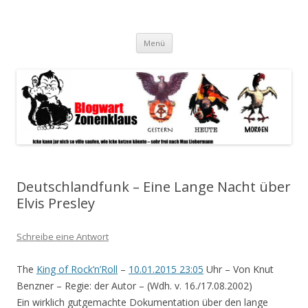
Blogwart Zonenkl@us
Alle hier veröffentlichten Texte und sonstigen medialen Inhalte
Zum
spiegeln im wesentlichen den Gesundheitszustand dieser unserer
Menü
Inhalt
springen
Gesellschaft wieder.
Deutschlandfunk – Eine Lange Nacht über
Elvis Presley
Schreibe eine Antwort
The
King of Rock’n’Roll
–
10.01.2015 23:05
Uhr – Von Knut
Benzner – Regie: der Autor – (Wdh. v. 16./17.08.2002)
Ein wirklich gutgemachte Dokumentation über den lange