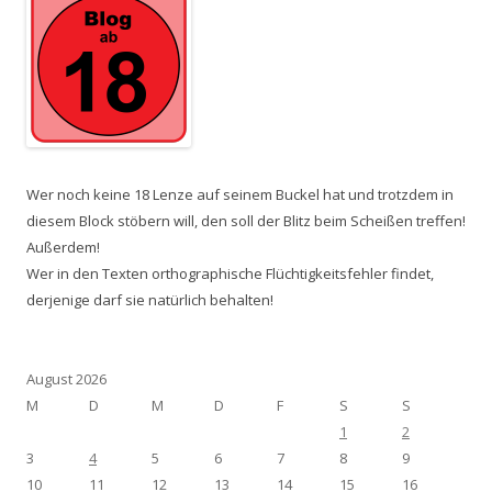
Wer noch keine 18 Lenze auf seinem Buckel hat und trotzdem in
diesem Block stöbern will, den soll der Blitz beim Scheißen treffen!
Außerdem!
Wer in den Texten orthographische Flüchtigkeitsfehler findet,
derjenige darf sie natürlich behalten!
August 2026
M
D
M
D
F
S
S
1
2
3
4
5
6
7
8
9
10
11
12
13
14
15
16