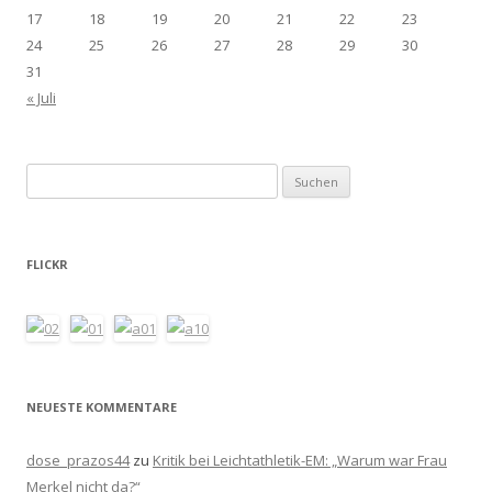
17
18
19
20
21
22
23
24
25
26
27
28
29
30
31
« Juli
Suchen
nach:
FLICKR
NEUESTE KOMMENTARE
dose_prazos44
zu
Kritik bei Leichtathletik-EM: „Warum war Frau
Merkel nicht da?“