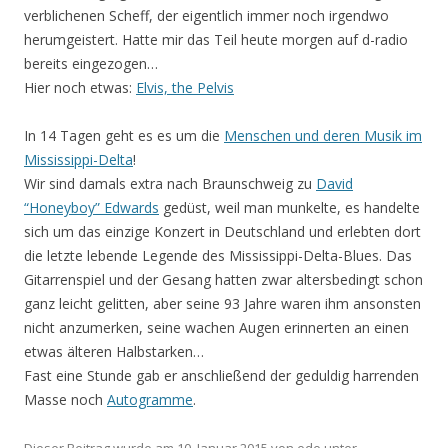
verblichenen Scheff, der eigentlich immer noch irgendwo
herumgeistert. Hatte mir das Teil heute morgen auf d-radio
bereits eingezogen…
Hier noch etwas:
Elvis, the Pelvis
In 14 Tagen geht es es um die
Menschen und deren Musik im
Mississippi-Delta
!
Wir sind damals extra nach Braunschweig zu
David
“Honeyboy” Edwards
gedüst, weil man munkelte, es handelte
sich um das einzige Konzert in Deutschland und erlebten dort
die letzte lebende Legende des Mississippi-Delta-Blues. Das
Gitarrenspiel und der Gesang hatten zwar altersbedingt schon
ganz leicht gelitten, aber seine 93 Jahre waren ihm ansonsten
nicht anzumerken, seine wachen Augen erinnerten an einen
etwas älteren Halbstarken…
Fast eine Stunde gab er anschließend der geduldig harrenden
Masse noch
Autogramme
.
Dieser Beitrag wurde am
10. Januar 2015
von
ede
unter