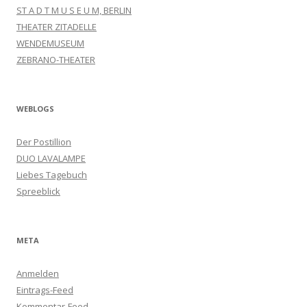
ST A D T M U S E U M, BERLIN
THEATER ZITADELLE
WENDEMUSEUM
ZEBRANO-THEATER
WEBLOGS
Der Postillion
DUO LAVALAMPE
Liebes Tagebuch
Spreeblick
META
Anmelden
Eintrags-Feed
Kommentar-Feed