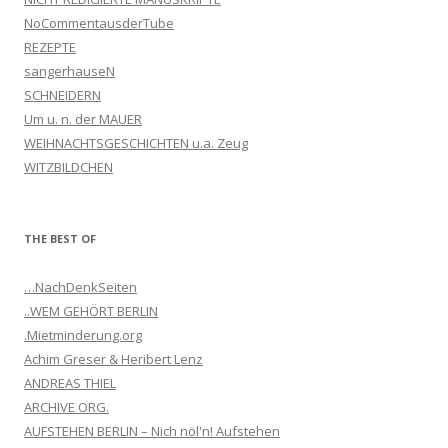
NoCommentausderTube
REZEPTE
sangerhauseN
SCHNEIDERN
Um u. n. der MAUER
WEIHNACHTSGESCHICHTEN u.a. Zeug
WITZBILDCHEN
THE BEST OF
…NachDenkSeiten
..WEM GEHÖRT BERLIN
.Mietminderung.org
Achim Greser & Heribert Lenz
ANDREAS THIEL
ARCHIVE ORG.
AUFSTEHEN BERLIN – Nich nöl'n! Aufstehen