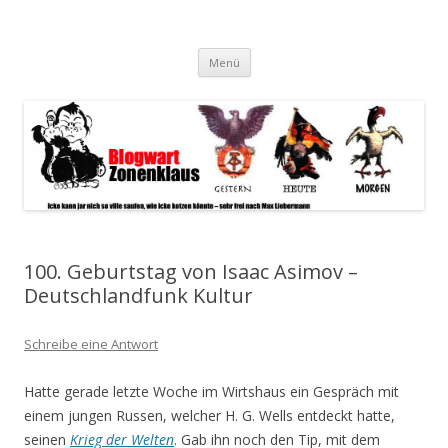
Blogwart Zonenkl@us
Alle hier veröffentlichten Texte und sonstigen medialen Inhalte
Zum
spiegeln im wesentlichen den Gesundheitszustand dieser unserer
Menü
Inhalt
springen
Gesellschaft wieder.
100. Geburtstag von Isaac Asimov –
Deutschlandfunk Kultur
Schreibe eine Antwort
Hatte gerade letzte Woche im Wirtshaus ein Gespräch mit
einem jungen Russen, welcher H. G. Wells entdeckt hatte,
seinen
Krieg der Welten
. Gab ihn noch den Tip, mit dem