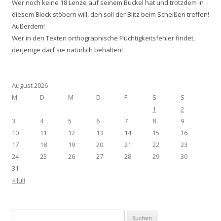
Wer noch keine 18 Lenze auf seinem Buckel hat und trotzdem in
diesem Block stöbern will, den soll der Blitz beim Scheißen treffen!
Außerdem!
Wer in den Texten orthographische Flüchtigkeitsfehler findet,
derjenige darf sie natürlich behalten!
August 2026
M
D
M
D
F
S
S
1
2
3
4
5
6
7
8
9
10
11
12
13
14
15
16
17
18
19
20
21
22
23
24
25
26
27
28
29
30
31
« Juli
Suchen