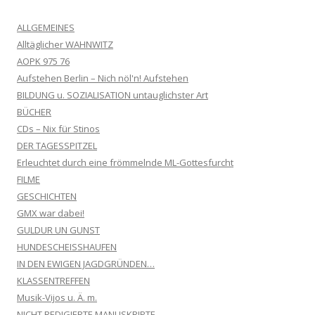
ALLGEMEINES
Alltäglicher WAHNWITZ
AOPK 975 76
Aufstehen Berlin – Nich nöl'n! Aufstehen
BILDUNG u. SOZIALISATION untauglichster Art
BÜCHER
CDs – Nix für Stinos
DER TAGESSPITZEL
Erleuchtet durch eine frömmelnde ML-Gottesfurcht
FILME
GESCHICHTEN
GMX war dabei!
GULDUR UN GUNST
HUNDESCHEISSHAUFEN
IN DEN EWIGEN JAGDGRÜNDEN…
KLASSENTREFFEN
Musik-Vijos u. Ä. m.
NICHT REDIGIERTE MANUSKRIPTE