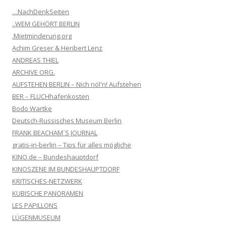
…NachDenkSeiten
..WEM GEHÖRT BERLIN
.Mietminderung.org
Achim Greser & Heribert Lenz
ANDREAS THIEL
ARCHIVE ORG.
AUFSTEHEN BERLIN – Nich nöl'n! Aufstehen
BER – FLUCHhafenkosten
Bodo Wartke
Deutsch-Russisches Museum Berlin
FRANK BEACHAM´S JOURNAL
gratis-in-berlin – Tips für alles mögliche
KINO.de – Bundeshauptdorf
KINOSZENE IM BUNDESHAUPTDORF
KRITISCHES-NETZWERK
KUBISCHE PANORAMEN
LES PAPILLONS
LÜGENMUSEUM