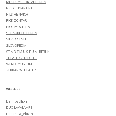
MUSEUMSPORTAL BERLIN
NICOLE DIANA KÄSER
NILS HEINRICH
RICK ZONTAR
RICO MOCELLIN
SCHAUBUDE BERLIN
SILVIO GESELL
SLOVOPEDIA
ST A D T M U S E U M, BERLIN
THEATER ZITADELLE
WENDEMUSEUM
ZEBRANO-THEATER
WEBLOGS
Der Postillion
DUO LAVALAMPE
Liebes Tagebuch