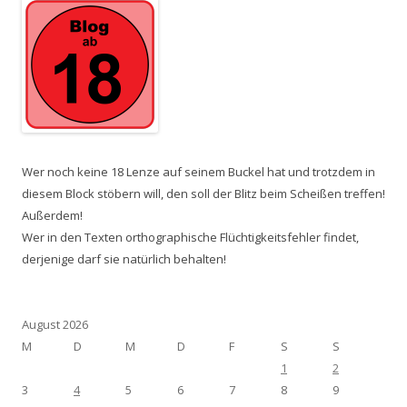
Wer noch keine 18 Lenze auf seinem Buckel hat und trotzdem in
diesem Block stöbern will, den soll der Blitz beim Scheißen treffen!
Außerdem!
Wer in den Texten orthographische Flüchtigkeitsfehler findet,
derjenige darf sie natürlich behalten!
August 2026
M
D
M
D
F
S
S
1
2
3
4
5
6
7
8
9