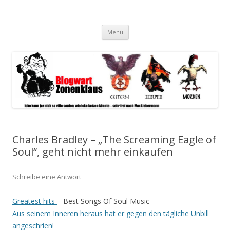
Blogwart Zonenkl@us
Alle hier veröffentlichten Texte und sonstigen medialen Inhalte
Zum
spiegeln im wesentlichen den Gesundheitszustand dieser unserer
Menü
Inhalt
springen
Gesellschaft wieder.
Charles Bradley – „The Screaming Eagle of
Soul“, geht nicht mehr einkaufen
Schreibe eine Antwort
Greatest hits
– Best Songs Of Soul Music
Aus seinem Inneren heraus hat er gegen den tägliche Unbill
angeschrien!