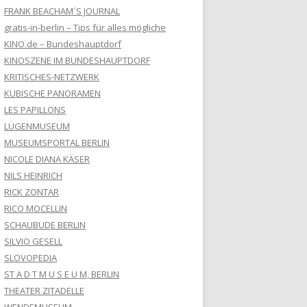
FRANK BEACHAM´S JOURNAL
gratis-in-berlin – Tips für alles mögliche
KINO.de – Bundeshauptdorf
KINOSZENE IM BUNDESHAUPTDORF
KRITISCHES-NETZWERK
KUBISCHE PANORAMEN
LES PAPILLONS
LÜGENMUSEUM
MUSEUMSPORTAL BERLIN
NICOLE DIANA KÄSER
NILS HEINRICH
RICK ZONTAR
RICO MOCELLIN
SCHAUBUDE BERLIN
SILVIO GESELL
SLOVOPEDIA
ST A D T M U S E U M, BERLIN
THEATER ZITADELLE