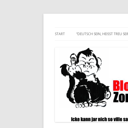
Alle hier veröffentlichten Texte und son
Blogwart Zonenkl@
START
“DEUTSCH SEIN, HEISST TREU SEIN