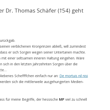
er Dr. Thomas Schäfer (†54) geht
zurückgab.
einen verblichenen Kronprinzen abließ, will zumindest
t, dass er sich Sorgen wegen seiner Untertanen machte.
h mit einer seltsamen inneren Haltung eingehen. Wäre
sich in den letzten Jahrzehnten Sorgen über die
tte…
liebenes Scheffffchen einfach nur an:
De mortuis nil nisi
werden sich die mittlerweile ausgehungerten Medien-
ass für meine Begriffe, der hessische
MP
viel zu schnell