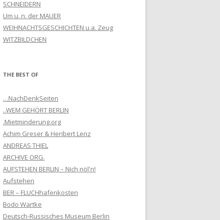
SCHNEIDERN
Um u. n. der MAUER
WEIHNACHTSGESCHICHTEN u.a. Zeug
WITZBILDCHEN
THE BEST OF
…NachDenkSeiten
..WEM GEHÖRT BERLIN
.Mietminderung.org
Achim Greser & Heribert Lenz
ANDREAS THIEL
ARCHIVE ORG.
AUFSTEHEN BERLIN – Nich nöl'n!
Aufstehen
BER – FLUCHhafenkosten
Bodo Wartke
Deutsch-Russisches Museum Berlin