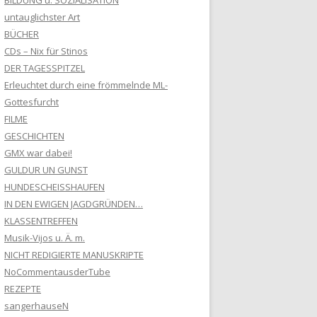
BILDUNG u. SOZIALISATION
untauglichster Art
BÜCHER
CDs – Nix für Stinos
DER TAGESSPITZEL
Erleuchtet durch eine frömmelnde ML-
Gottesfurcht
FILME
GESCHICHTEN
GMX war dabei!
GULDUR UN GUNST
HUNDESCHEISSHAUFEN
IN DEN EWIGEN JAGDGRÜNDEN…
KLASSENTREFFEN
Musik-Vijos u. Ä. m.
NICHT REDIGIERTE MANUSKRIPTE
NoCommentausderTube
REZEPTE
sangerhauseN