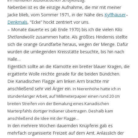
Nebenbei ist es die einzige Aufnahme, die mir mit meiner
Jacke blieb, vom Sommer 1971, in der Nähe des
Kyffhäuser
–
Denkmals
, “Ecke” hockt zentriert vor uns.
– Monate dauerte es (ab Ende 1970) bis ich die vielen Kilo
Shetlandwolle
zusammen hatte. Als größtes Hindernis stellte
sich die orange Grundfarbe heraus, wegen der Menge. Dafür
wurden die umliegenden Kreisstätte besuchte, bis hin nach
Halle…
Eigentlich sollte an die Klamotte ein breiter blauer Kragen, die
ergatterte Wolle reichte gerade für die beiden Bündchen.
Die Kanadischen Flagge am linken Arm brachte mir
anschließend sehr viel Ärger ein.
In Nierenhöhe hatte ich in
stundenlanger Arbeit, auf Millimeterpapier einen rund 20 cm
breiten Streifen von der Bemalung eines Kanadischen
Marterpfahls dortiger Indianer übertragen. Deshalb kam
anschließend die Idee mit der Flagge…
In den mehrere Wochen dauernden Knüpferei gab es
mehrfach organisierte Freizeit auf dem Amt. Anlässlich der