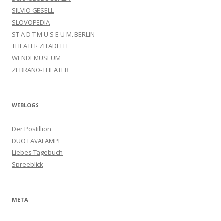
SILVIO GESELL
SLOVOPEDIA
ST A D T M U S E U M, BERLIN
THEATER ZITADELLE
WENDEMUSEUM
ZEBRANO-THEATER
WEBLOGS
Der Postillion
DUO LAVALAMPE
Liebes Tagebuch
Spreeblick
META