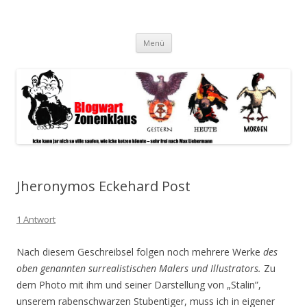
Blogwart Zonenkl@us
Alle hier veröffentlichten Texte und sonstigen medialen Inhalte
Zum
spiegeln im wesentlichen den Gesundheitszustand dieser unserer
Menü
Inhalt
springen
Gesellschaft wieder.
Jheronymos Eckehard Post
1 Antwort
Nach diesem Geschreibsel folgen noch mehrere Werke
des
oben genannten surrealistischen Malers und Illustrators.
Zu
dem Photo mit ihm und seiner Darstellung von „Stalin”,
unserem rabenschwarzen Stubentiger, muss ich in eigener