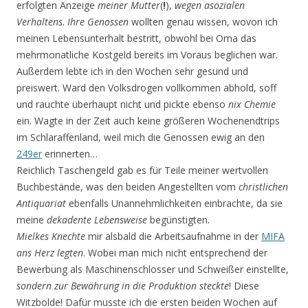
erfolgten Anzeige
meiner Mutter
(
!
),
wegen
asozialen
Verhaltens
.
Ihre Genossen
wollten genau wissen, wovon ich
meinen Lebensunterhalt bestritt, obwohl bei Oma das
mehrmonatliche Kostgeld bereits im Voraus beglichen war.
Außerdem lebte ich in den Wochen sehr gesund und
preiswert. Ward den Volksdrogen vollkommen abhold, soff
und rauchte überhaupt nicht und pickte ebenso
nix
Chemie
ein. Wagte in der Zeit auch keine größeren Wochenendtrips
im Schlaraffenland, weil mich die Genossen ewig an den
249er
erinnerten…
Reichlich Taschengeld gab es für Teile meiner wertvollen
Buchbestände, was den beiden Angestellten vom
christlichen
Antiquariat
ebenfalls Unannehmlichkeiten einbrachte, da sie
meine
dekadente Lebensweise
begünstigten.
Mielkes Knechte
mir alsbald die Arbeitsaufnahme in der
MIFA
ans Herz legten
. Wobei man mich nicht entsprechend der
Bewerbung als Maschinenschlosser und Schweißer einstellte,
sondern zur Bewährung in die Produktion steckte
! Diese
Witzbolde! Dafür musste ich die ersten beiden Wochen auf