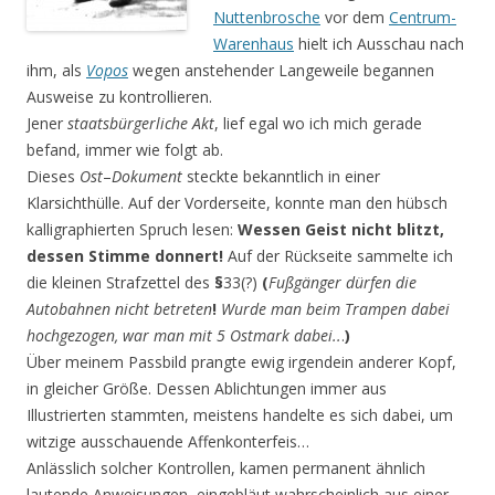
Nuttenbrosche
vor dem
Centrum-
Warenhaus
hielt ich Ausschau nach
ihm, als
Vopos
wegen anstehender Langeweile begannen
Ausweise zu kontrollieren.
Jener
staatsbürgerliche Akt
, lief egal wo ich mich gerade
befand, immer wie folgt ab.
Dieses
Ost
–
Dokument
steckte bekanntlich in einer
Klarsichthülle. Auf der Vorderseite, konnte man den hübsch
kalligraphierten Spruch lesen:
Wessen Geist nicht blitzt,
dessen Stimme donnert!
Auf der Rückseite sammelte ich
die kleinen Strafzettel des
§
33(?)
(
Fußgänger dürfen die
Autobahnen nicht betreten
!
Wurde man beim Trampen dabei
hochgezogen, war man mit 5 Ostmark dabei..
.
)
Über meinem Passbild prangte ewig irgendein anderer Kopf,
in gleicher Größe. Dessen Ablichtungen immer aus
Illustrierten stammten, meistens handelte es sich dabei, um
witzige ausschauende Affenkonterfeis…
Anlässlich solcher Kontrollen, kamen permanent ähnlich
lautende Anweisungen, eingebläut wahrscheinlich aus einer