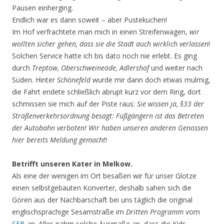
Pausen einherging.
Endlich war es dann soweit – aber Pustekuchen!
Im Hof verfrachtete man mich in einen Streifenwagen,
wir
wollten sicher gehen, dass sie die Stadt auch wirklich
verlassen
!
Solchen Service hatte ich bis dato noch nie erlebt. Es ging
durch
Treptow, Oberschweineöde,
Adlershof
und weiter nach
Süden. Hinter
Schönefeld
wurde mir dann doch etwas mulmig,
die Fahrt endete schließlich abrupt kurz vor dem Ring, dort
schmissen sie mich auf der Piste raus:
Sie wissen ja, §33 der
Straßenverkehrsordnung besagt: Fußgängern ist das Betreten
der Autobahn verboten! Wir haben unseren anderen Genossen
hier bereits Meldung
gemacht
!
Betrifft unseren Kater in Melkow.
Als eine der wenigen im Ort besaßen wir für unser Glotze
einen selbstgebauten Konverter, deshalb sahen sich die
Gören aus der Nachbarschaft bei uns täglich die original
englischsprachige Sesamstraße im
Dritten Programm
vom
SFB
an. Alles nahm solche Ausmaße an, dass die Kids