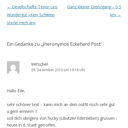
Beitrags-
←
Gesellschafts-Tenor Leo
Ganz kleiner Grenzgang – 0,5
Navigation
Wundergut «Kein Schwein
km
→
steckt mich an»
Ein Gedanke zu „
Jheronymos Eckehard Post
“
Witschel
28. Dezember 2010 um 19:18 Uhr
Hallo Ede,
sehr schöner text – kann mich an dein outfit noch sehr gut
u.gern ernnern 1
soll dich übrigens von hucky (Libutzki/ Edersleben) grüssen -
heute in d. Stadt getroffen.