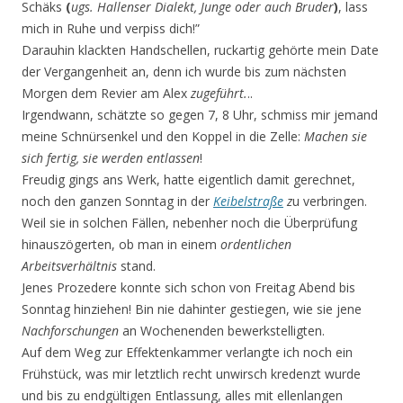
Schäks
(
ugs. Hallenser Dialekt, Junge oder auch Bruder
)
, lass
mich in Ruhe und verpiss dich!”
Darauhin klackten Handschellen, ruckartig gehörte mein Date
der Vergangenheit an, denn ich wurde bis zum nächsten
Morgen dem Revier am Alex
zugeführt.
..
Irgendwann, schätzte so gegen 7, 8 Uhr, schmiss mir jemand
meine Schnürsenkel und den Koppel in die Zelle:
Machen sie
sich fertig, sie werden entlassen
!
Freudig gings ans Werk, hatte eigentlich damit gerechnet,
noch den ganzen Sonntag in der
Keibelstraße
z
u verbringen.
Weil sie in solchen Fällen, nebenher noch die Überprüfung
hinauszögerten, ob man in einem
ordentlichen
Arbeitsverhältnis
stand.
Jenes Prozedere konnte sich schon von Freitag Abend bis
Sonntag hinziehen! Bin nie dahinter gestiegen, wie sie jene
Nachforschungen
an Wochenenden bewerkstelligten.
Auf dem Weg zur Effektenkammer verlangte ich noch ein
Frühstück, was mir letztlich recht unwirsch kredenzt wurde
und bis zu endgültigen Entlassung, alles mit ellenlangen