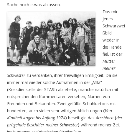
Sache noch etwas ablassen.
Das mir
jenes
Schwarzwei
ßbild
wieder in
die Hände
fiel, ist der
Mutter
meiner
Schwester
zu verdanken, ihrer freiwilligen Emsigkeit. Da sie
immer mal wieder solche Aufnahmen in der „Villa”
(Kreisdienstelle der STASI) ablieferte, manche natürlich mit
entsprechenden Kommentaren versehen, Namen von
Freunden und Bekannten. Zwei gefüllte Schuhkartons mit
hunderten, auch vielen sehr witzigen Ablichtungen
(
Von
Kindheitstagen bis Anfang 1974
)
beseitigte das
Arschloch
(
der
prügelnde Beschäler meiner Schwester
)
während meiner Zeit
im
humanen sozialistischen Strafvollzug.