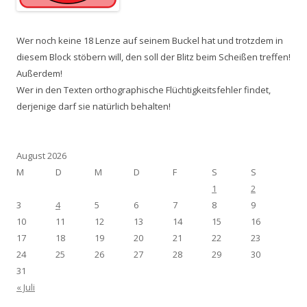
Wer noch keine 18 Lenze auf seinem Buckel hat und trotzdem in
diesem Block stöbern will, den soll der Blitz beim Scheißen treffen!
Außerdem!
Wer in den Texten orthographische Flüchtigkeitsfehler findet,
derjenige darf sie natürlich behalten!
August 2026
M
D
M
D
F
S
S
1
2
3
4
5
6
7
8
9
10
11
12
13
14
15
16
17
18
19
20
21
22
23
24
25
26
27
28
29
30
31
« Juli