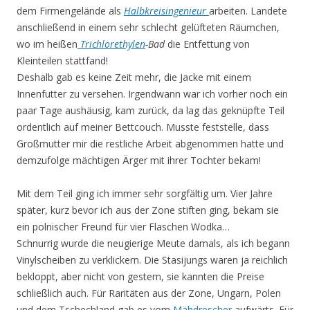
dem Firmengelände als
Halbkreisingenieur
arbeiten. Landete
anschließend in einem sehr schlecht gelüfteten Räumchen,
wo im heißen
Trichlorethylen
-Bad
die Entfettung von
Kleinteilen stattfand!
Deshalb gab es keine Zeit mehr, die Jacke mit einem
Innenfutter zu versehen. Irgendwann war ich vorher noch ein
paar Tage aushäusig, kam zurück, da lag das geknüpfte Teil
ordentlich auf meiner Bettcouch. Musste feststelle, dass
Großmutter mir die restliche Arbeit abgenommen hatte und
demzufolge mächtigen Ärger mit ihrer Tochter bekam!
Mit dem Teil ging ich immer sehr sorgfältig um. Vier Jahre
später, kurz bevor ich aus der Zone stiften ging, bekam sie
ein polnischer Freund für vier Flaschen Wodka…
Schnurrig wurde die neugierige Meute damals, als ich begann
Vinylscheiben zu verklickern. Die Stasijungs waren ja reichlich
bekloppt, aber nicht von gestern, sie kannten die Preise
schließlich auch. Für Raritäten aus der Zone, Ungarn, Polen
und dem Tschechland gab es vom
Mähdrescher
aufwärts. Für