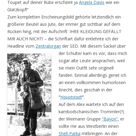
Toupet auf deiner Rübe erscheint ja
Angela Davis
wie ein
Glatzkopf!”
Zum kompletten Erscheinungsbild gehörte letztendlich ein
größerer Beutel aus Jute, der immer gut sichtbar auf dem
Rücken hing, mit der Aufschrift: IHRE KLEIDUNG GEFÄLLT
MIR AUCH NICHT! – die Schriftart dafür entlehnte ich der
Headline vom
Zentralorgan
der SED.
Mit diesem Säckel über
der Schulter kam es vor, dass mich
sogar alte Leute ansprachen, weil
sie mein Outfit sehr originell
fanden. Einmal allerdings geriet ich
an einen vollkommen humorlosen
Knecht, dies geschah in der
“
Hauptstadt
“
.
Auf dem Alex wartete ich auf den
kambodschanischen Trommler(?)
der Weimarer Gruppe
“Bayon”
, er
sollte mir aus Westberlin einen
Shell-Parka
mitbringen. An der