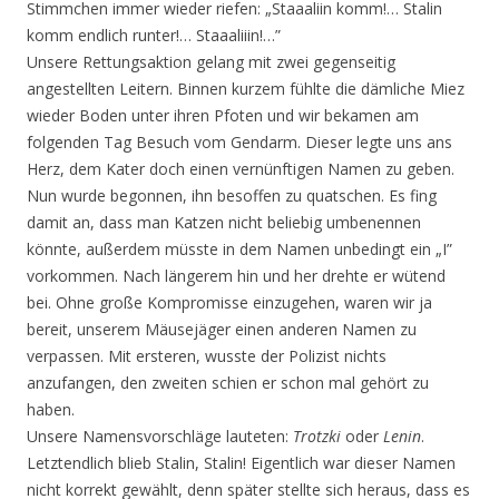
Stimmchen immer wieder riefen: „Staaaliin komm!… Stalin
komm endlich runter!… Staaaliiin!…”
Unsere Rettungsaktion gelang mit zwei gegenseitig
angestellten Leitern. Binnen kurzem fühlte die dämliche Miez
wieder Boden unter ihren Pfoten und wir bekamen am
folgenden Tag Besuch vom Gendarm. Dieser legte uns ans
Herz, dem Kater doch einen vernünftigen Namen zu geben.
Nun wurde begonnen, ihn besoffen zu quatschen. Es fing
damit an, dass man Katzen nicht beliebig umbenennen
könnte, außerdem müsste in dem Namen unbedingt ein „I”
vorkommen. Nach längerem hin und her drehte er wütend
bei. Ohne große Kompromisse einzugehen, waren wir ja
bereit, unserem Mäusejäger einen anderen Namen zu
verpassen. Mit ersteren, wusste der Polizist nichts
anzufangen, den zweiten schien er schon mal gehört zu
haben.
Unsere Namensvorschläge lauteten:
Trotzki
oder
Lenin
.
Letztendlich blieb Stalin, Stalin! Eigentlich war dieser Namen
nicht korrekt gewählt, denn später stellte sich heraus, dass es