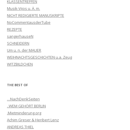
KLASSENTREFFEN
Musik-Vijos u. Ä. m.
NICHT REDIGIERTE MANUSKRIPTE
NoCommentausderTube
REZEPTE
sangerhauseN
SCHNEIDERN
Um u. n. der MAUER
WEIHNACHTSGESCHICHTEN u.a. Zeug
WITZBILDCHEN
THE BEST OF
…NachDenkSeiten
..WEM GEHÖRT BERLIN
.Mietminderung.org
Achim Greser & Heribert Lenz
ANDREAS THIEL